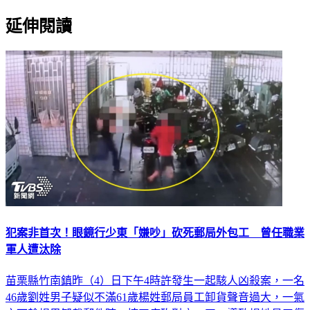
延伸閱讀
犯案非首次！眼鏡行少東「嫌吵」砍死郵局外包工 曾任職業
軍人遭汰除
苗栗縣竹南鎮昨（4）日下午4時許發生一起駭人凶殺案，一名