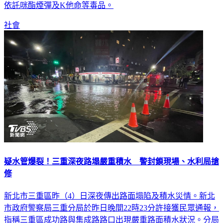
徐男攔停並噴辣椒水，順利將其壓制逮捕，隨後在其車上查獲
依託咪酯煙彈及K他命等毒品。
社會
疑水管爆裂！三重深夜路塌嚴重積水 警封鎖現場、水利局搶
修
新北市三重區昨（4）日深夜傳出路面塌陷及積水災情。新北
市政府警察局三重分局於昨日晚間22時23分許接獲民眾通報，