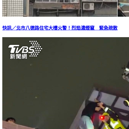
快訊／北市八德路住宅大樓火警！烈焰濃煙竄 緊急疏散