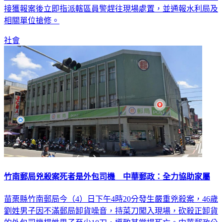
指稱三重區成功路與集成路路口出現嚴重路面積水狀況。分局
接獲報案後立即指派轄區員警趕往現場處置，並通報水利局及
相關單位搶修。
社會
竹南郵局兇殺案死者是外包司機 中華郵政：全力協助家屬
苗栗縣竹南郵局今（4）日下午4時20分發生嚴重兇殺案，46歲