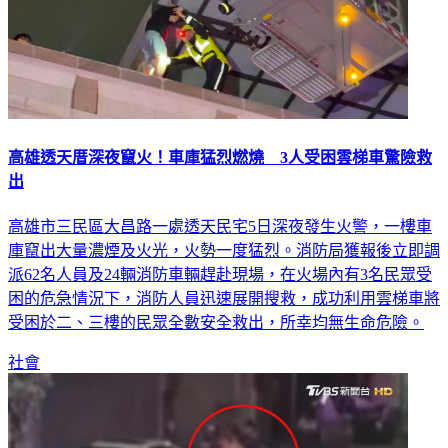
高雄透天厝深夜竄火！車庫猛烈燃燒 3人受困雲梯車驚險救
出
高雄市三民區大昌路一處透天民宅5日深夜發生火警，一樓車
庫竄出大量濃煙及火光，火勢一度猛烈。消防局獲報後立即調
派62名人員及24輛消防車輛趕赴現場，在火場內有3名民眾受
困的危急情況下，消防人員迅速展開搜救，成功利用雲梯車將
受困於二、三樓的民眾全數安全救出，所幸均無生命危險。
社會