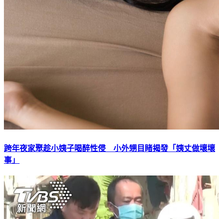
跨年夜家聚趁小姨子喝醉性侵 小外甥目睹揭發「姨丈做壞壞
事」