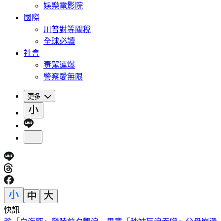
娛樂電影院
國際
川普對等關稅
全球必讀
社會
毒駕連爆
警察愛無限
更多
快訊