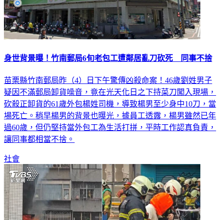
身世背景曝！竹南郵局6旬老包工遭鄰居亂刀砍死 同事不捨
苗栗縣竹南郵局昨（4）日下午驚傳凶殺命案！46歲劉姓男子
疑因不滿郵局卸貨噪音，竟在光天化日之下持菜刀闖入現場，
砍殺正卸貨的61歲外包楊姓司機，導致楊男至少身中10刀，當
場死亡。稍早楊男的背景也曝光，據員工透露，楊男雖然已年
過60歲，但仍堅持當外包工為生活打拼，平時工作認真負責，
讓同事都相當不捨。
社會