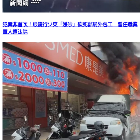
犯案非首次！眼鏡行少東「嫌吵」砍死郵局外包工 曾任職業
軍人遭汰除