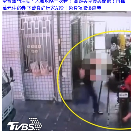
全台熱門活動、人氣攻略一次看！
高雄美食優惠開搶！再抽
萬元住宿券
下載食尚玩家APP！免費領取優惠券