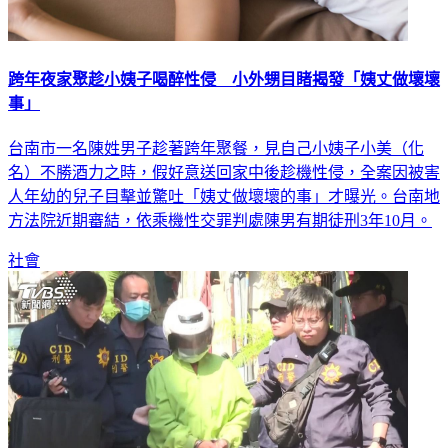
跨年夜家聚趁小姨子喝醉性侵 小外甥目睹揭發「姨丈做壞壞
事」
台南市一名陳姓男子趁著跨年聚餐，見自己小姨子小美（化
名）不勝酒力之時，假好意送回家中後趁機性侵，全案因被害
人年幼的兒子目擊並驚吐「姨丈做壞壞的事」才曝光。台南地
方法院近期審結，依乘機性交罪判處陳男有期徒刑3年10月。
社會