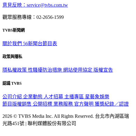
意見反映：service@tvbs.com.tw
觀眾服務專線：02-2656-1599
TVBS新聞網
關於我們
56新聞台節目表
政策與隱私
隱私權政策
性騷擾防治措施
網站使用協定
版權宣告
認識 TVBS
公司介紹
企業動態
人才招募
主播專區
星藝象娛樂
節目版權銷售
公開招標
業務服務
官方聲明
獲獎紀錄／認證
2026 © TVBS Media Inc. All Rights Reserved. 台北市內湖區瑞
光路451號 | 聯利媒體股份有限公司