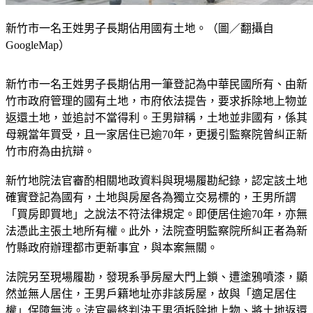
新竹市一名王姓男子長期佔用國有土地。（圖／翻攝自
GoogleMap）
新竹市一名王姓男子長期佔用一筆登記為中華民國所有、由新
竹市政府管理的國有土地，市府依法提告，要求拆除地上物並
返還土地，並追討不當得利。王男辯稱，土地並非國有，係其
母親當年買受，且一家居住已逾70年，更援引監察院曾糾正新
竹市府為由抗辯。
新竹地院法官審酌相關地政資料與現場履勘紀錄，認定該土地
確實登記為國有，土地與房屋各為獨立交易標的，王男所謂
「買房即買地」之說法不符法律規定。即便居住逾70年，亦無
法憑此主張土地所有權。此外，法院查明監察院所糾正者為新
竹縣政府辦理都市更新事宜，與本案無關。
法院另至現場履勘，發現系爭房屋大門上鎖、遭塗鴉噴漆，顯
然並無人居住，王男戶籍地址亦非該房屋，故與「適足居住