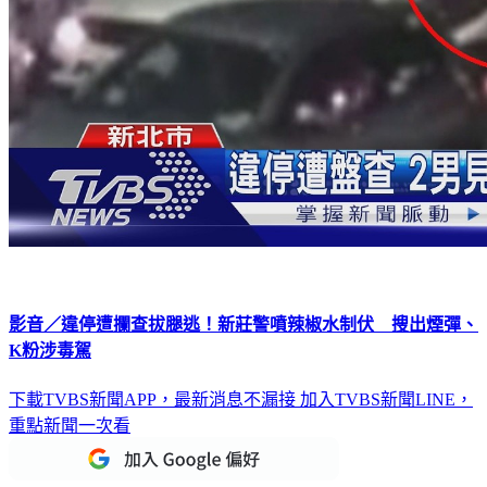
影音／違停遭攔查拔腿逃！新莊警噴辣椒水制伏 搜出煙彈、
K粉涉毒駕
下載TVBS新聞APP，最新消息不漏接
加入TVBS新聞LINE，
重點新聞一次看