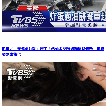
影音／「炸彈蔥油餅」炸了！熱油瞬間噴濺嚇壞整條街 基隆
發財車焦化