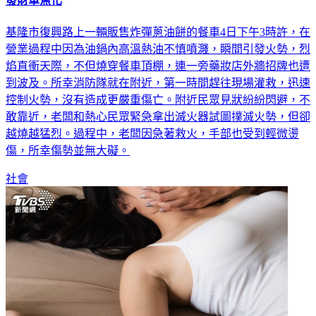
影音／「炸彈蔥油餅」炸了！熱油瞬間噴濺嚇壞整條街 基隆
發財車焦化
基隆市復興路上一輛販售炸彈蔥油餅的餐車4日下午3時許，在
營業過程中因為油鍋內高溫熱油不慎噴濺，瞬間引發火勢，烈
焰直衝天際，不但燒穿餐車頂棚，連一旁藥妝店外牆招牌也遭
到波及。所幸消防隊就在附近，第一時間趕往現場灌救，迅速
控制火勢，沒有造成更嚴重傷亡。附近民眾見狀紛紛閃避，不
敢靠近，老闆和熱心民眾緊急拿出滅火器試圖撲滅火勢，但卻
越燒越猛烈。過程中，老闆因急著救火，手部也受到輕微燙
傷，所幸傷勢並無大礙。
社會