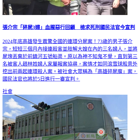
張介宗「碎屍3婦」血腥惡行回顧 檢求死刑國民法官今宣判
2024年底高雄發生震驚全國的連環分屍案！73歲的男子張介
宗，短短三個月內接連殺害並肢解大嫂在內的三名婦人，並將
屍塊丟棄於前鎮河五號船渠。原以為神不知鬼不覺，直到第三
名被害人趙林姓婦人家屬報案協尋，案情才如同滾雪球般意外
挖出前兩起連環殺人案。被社會大眾稱為「高雄碎屍魔」案，
國民法官也將於5日進行一審宣判。
社會