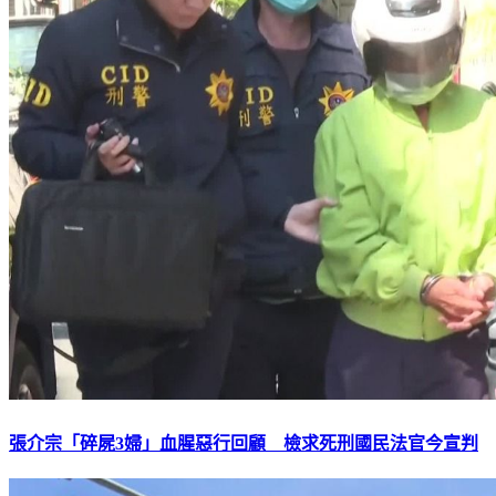
張介宗「碎屍3婦」血腥惡行回顧 檢求死刑國民法官今宣判