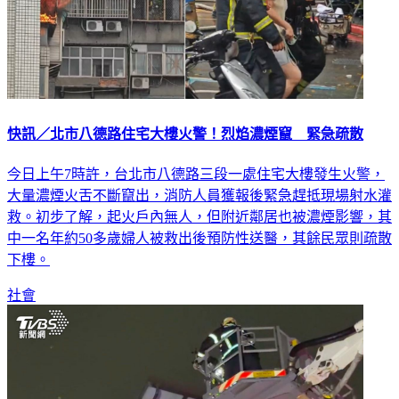
快訊／北市八德路住宅大樓火警！烈焰濃煙竄 緊急疏散
今日上午7時許，台北市八德路三段一處住宅大樓發生火警，
大量濃煙火舌不斷竄出，消防人員獲報後緊急趕抵現場射水灌
救。初步了解，起火戶內無人，但附近鄰居也被濃煙影響，其
中一名年約50多歲婦人被救出後預防性送醫，其餘民眾則疏散
下樓。
社會