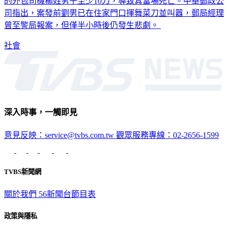
劉姓男子因不滿郵局卸貨噪音，持菜刀闖入現場，砍殺正卸貨
的外包司機楊姓男子至少10刀，導致其當場死亡。中華郵政公
司指出，案發前劉男已在住家門口揮舞菜刀並叫囂，郵局經理
曾至警局報案，但僅半小時後仍發生悲劇。
社會
深入時事，一觸即見
意見反映：service@tvbs.com.tw
觀眾服務專線：02-2656-1599
TVBS新聞網
關於我們
56新聞台節目表