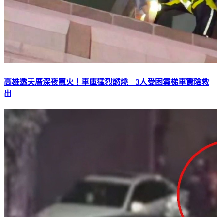
高雄透天厝深夜竄火！車庫猛烈燃燒 3人受困雲梯車驚險救
出