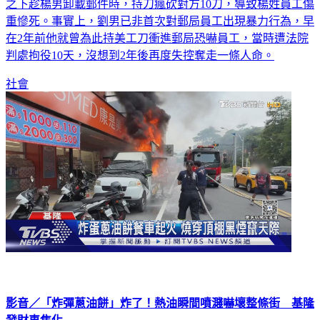
46歲劉姓男子疑似不滿61歲楊姓郵局員工卸貨聲音過大，一氣
之下趁楊男卸載郵件時，持刀瘋砍對方10刀，導致楊姓員工傷
重慘死。事實上，劉男已非首次對郵局員工出現暴力行為，早
在2年前他就曾為此持美工刀衝進郵局恐嚇員工，當時遭法院
判處拘役10天，沒想到2年後再度失控奪走一條人命。
社會