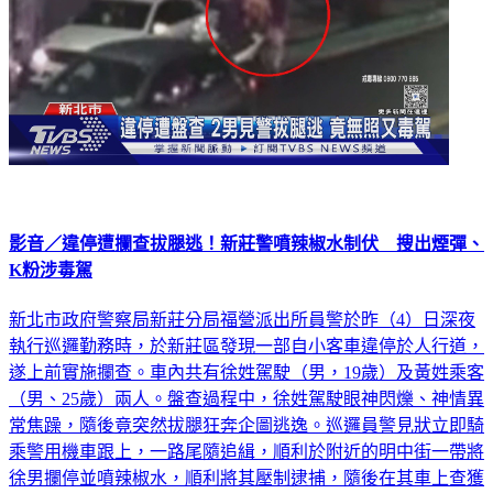
影音／違停遭攔查拔腿逃！新莊警噴辣椒水制伏 搜出煙彈、
K粉涉毒駕
新北市政府警察局新莊分局福營派出所員警於昨（4）日深夜
執行巡邏勤務時，於新莊區發現一部自小客車違停於人行道，
遂上前實施攔查。車內共有徐姓駕駛（男，19歲）及黃姓乘客
（男、25歲）兩人。盤查過程中，徐姓駕駛眼神閃爍、神情異
常焦躁，隨後竟突然拔腿狂奔企圖逃逸。巡邏員警見狀立即騎
乘警用機車跟上，一路尾隨追緝，順利於附近的明中街一帶將