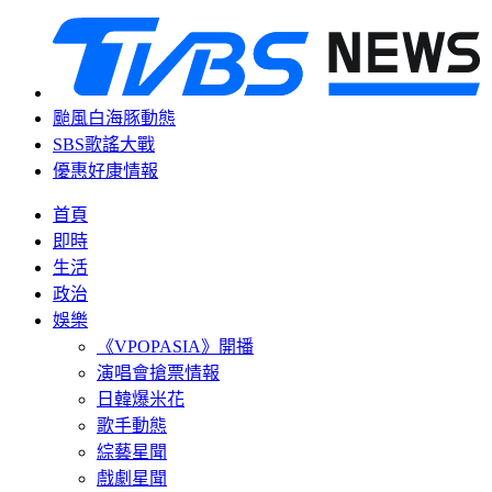
颱風白海豚動態
SBS歌謠大戰
優惠好康情報
首頁
即時
生活
政治
娛樂
《VPOPASIA》開播
演唱會搶票情報
日韓爆米花
歌手動態
綜藝星聞
戲劇星聞