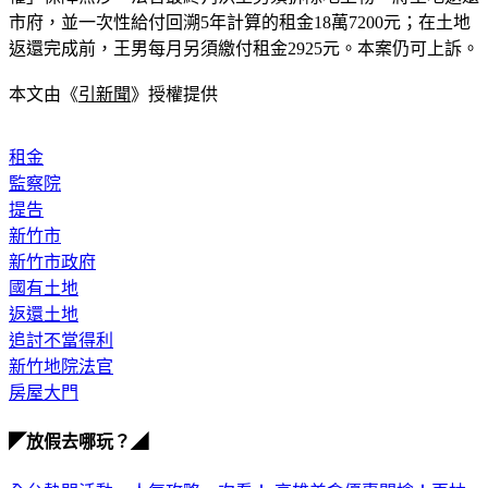
權」保障無涉。法官最終判決王男須拆除地上物、將土地返還
市府，並一次性給付回溯5年計算的租金18萬7200元；在土地
返還完成前，王男每月另須繳付租金2925元。本案仍可上訴。
本文由《
引新聞
》授權提供
租金
監察院
提告
新竹市
新竹市政府
國有土地
返還土地
追討不當得利
新竹地院法官
房屋大門
◤放假去哪玩？◢