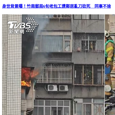
身世背景曝！竹南郵局6旬老包工遭鄰居亂刀砍死 同事不捨