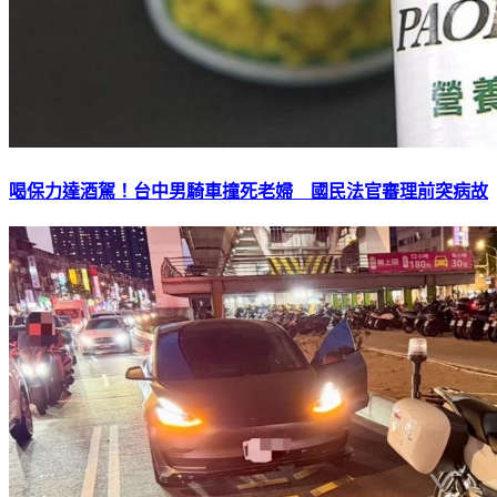
喝保力達酒駕！台中男騎車撞死老婦 國民法官審理前突病故