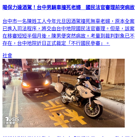
喝保力達酒駕！台中男騎車撞死老婦 國民法官審理前突病故
台中市一名陳姓工人今年元旦因酒駕撞死無辜老婦，原本全案
已進入司法程序，將交由台中地院國民法官審理。但是，該案
在移審短短半個月後，陳男便突然病故。考量到裁判對象已不
存在，台中地院近日正式裁定「不行國民參審」。
社會