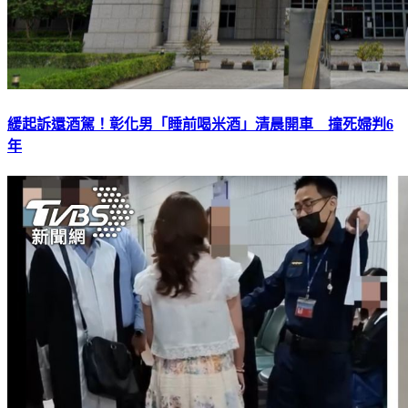
緩起訴還酒駕！彰化男「睡前喝米酒」清晨開車 撞死婦判6
年