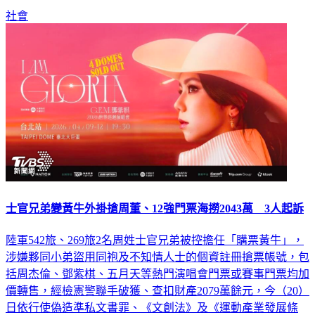
社會
士官兄弟變黃牛外掛搶周董、12強門票海撈2043萬 3人起訴
陸軍542旅、269旅2名周姓士官兄弟被控擔任「購票黃牛」，
涉嫌夥同小弟盜用同袍及不知情人士的個資註冊搶票帳號，包
括周杰倫、鄧紫棋、五月天等熱門演唱會門票或賽事門票均加
價轉售，經檢憲警聯手破獲、查扣財產2079萬餘元，今（20）
日依行使偽造準私文書罪、《文創法》及《運動產業發展條