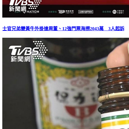
士官兄弟變黃牛外掛搶周董、12強門票海撈2043萬 3人起訴