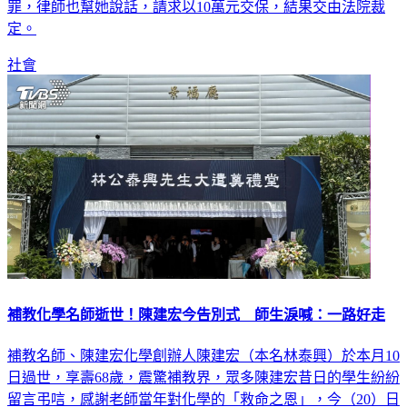
罪，律師也幫她說話，請求以10萬元交保，結果交由法院裁
定。
社會
補教化學名師逝世！陳建宏今告別式 師生淚喊：一路好走
補教名師、陳建宏化學創辦人陳建宏（本名林泰興）於本月10
日過世，享壽68歲，震驚補教界，眾多陳建宏昔日的學生紛紛
留言弔唁，感謝老師當年對化學的「救命之恩」，今（20）日