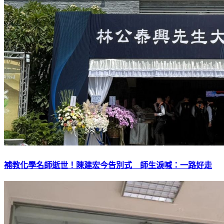
補教化學名師逝世！陳建宏今告別式 師生淚喊：一路好走