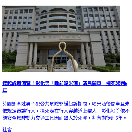
緩起訴還酒駕！彰化男「睡前喝米酒」清晨開車 撞死婦判6
年
芬園鄉李姓男子犯公共危險罪緩起訴期間，喝米酒後開車且未
依規定禮讓行人，撞死走在行人穿越道上婦人；彰化地院依不
能安全駕駛動力交通工具因而致人於死罪，判有期徒刑6年。
社會