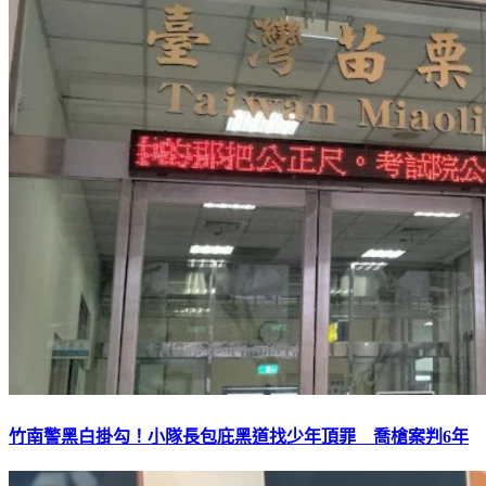
竹南警黑白掛勾！小隊長包庇黑道找少年頂罪 喬槍案判6年