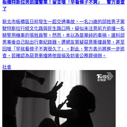
板橋特斯拉男追撞警車！留言嗆「早看條子不爽」 警方要查
了
新北市板橋區日前發生一起交通事故，一名23歲的邱姓男子駕
駛特斯拉行經文化路與民生路口時，疑似未注意前方追撞一名
騎警用機車的張姓員警。然而，本以為是單純的車禍，誰料邱
男事後自己貼出行車紀錄器，遭網友質疑惡意衝撞員警，甚至
回嗆「早就看條子不爽很久了」。對此，警方表示將進一步追
查，若確認為惡意衝撞將依毀損及妨害公務罪偵辦。
社會