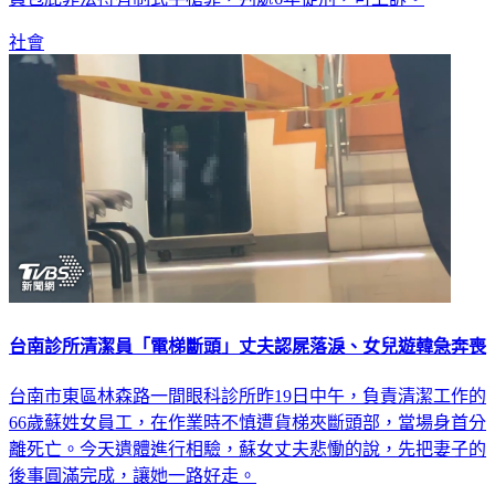
社會
台南診所清潔員「電梯斷頭」丈夫認屍落淚、女兒遊韓急奔喪
台南市東區林森路一間眼科診所昨19日中午，負責清潔工作的
66歲蘇姓女員工，在作業時不慎遭貨梯夾斷頭部，當場身首分
離死亡。今天遺體進行相驗，蘇女丈夫悲慟的說，先把妻子的
後事圓滿完成，讓她一路好走。