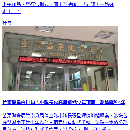
上午10點，舉行告別式，師生不捨喊：「老師！一路好
走！」。
社會
竹南警黑白掛勾！小隊長包庇黑道找少年頂罪 喬槍案判6年
苗栗縣警局竹南分局偵查隊小隊長張登輝偵辦槍擊案，涉嫌包
庇幫派由王姓少年為他人頂罪持有制式手槍，法院一審依公務
員包庇非法持有制式手槍罪，判處6年徒刑，可上訴。