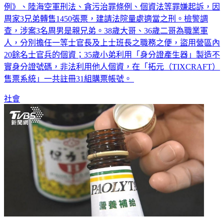
例》、陸海空軍刑法、貪污治罪條例、個資法等罪嫌起訴，因
周家3兄弟轉售1450張票，建請法院量處適當之刑。檢警調
查，涉案3名周男是親兄弟。38歲大哥、36歲二哥為職業軍
人，分別擔任一等士官長及上士班長之職務之便，盜用營區內
20餘名士官兵的個資；35歲小弟利用「身分證產生器」製造不
實身分證號碼，非法利用他人個資，在「拓元（TIXCRAFT）
售票系統」一共註冊31組購票帳號。
社會