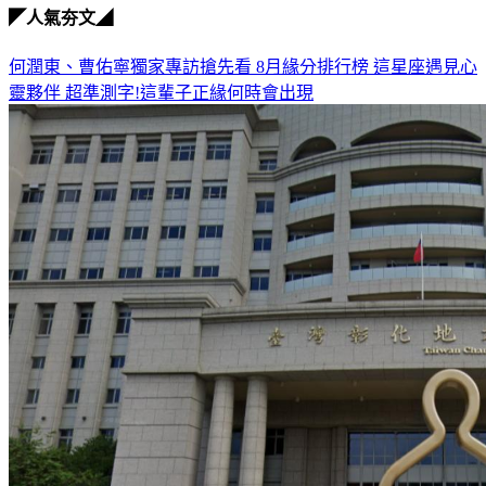
◤人氣夯文◢
何潤東、曹佑寧獨家專訪搶先看
8月緣分排行榜 這星座遇見心
靈夥伴
超準測字!這輩子正緣何時會出現