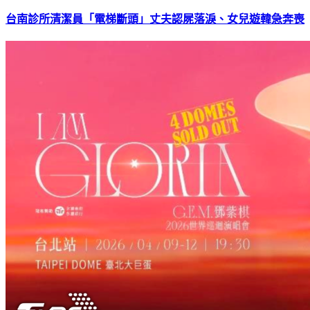
台南診所清潔員「電梯斷頭」丈夫認屍落淚、女兒遊韓急奔喪