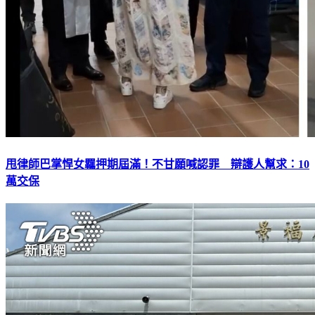
甩律師巴掌悍女羈押期屆滿！不甘願喊認罪 辯護人幫求：10
萬交保