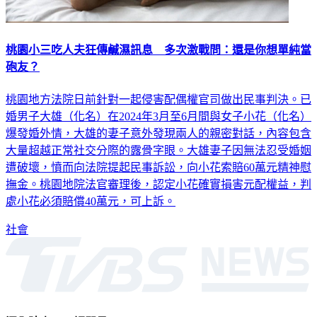
桃園小三吃人夫狂傳鹹濕訊息 多次激戰問：還是你想單純當
砲友？
桃園地方法院日前針對一起侵害配偶權官司做出民事判決。已
婚男子大雄（化名）在2024年3月至6月間與女子小花（化名）
爆發婚外情，大雄的妻子意外發現兩人的親密對話，內容包含
大量超越正常社交分際的露骨字眼。大雄妻子因無法忍受婚姻
遭破壞，憤而向法院提起民事訴訟，向小花索賠60萬元精神慰
撫金。桃園地院法官審理後，認定小花確實損害元配權益，判
處小花必須賠償40萬元，可上訴。
社會