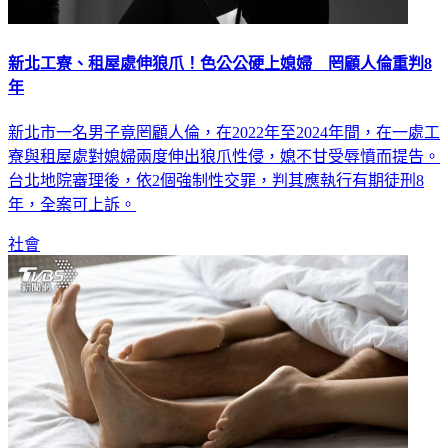
新北工寮、租屋處伸狼爪！色公公硬上媳婦 罔顧人倫重判8
年
新北市一名男子竟罔顧人倫，在2022年至2024年間，在一處工
寮與租屋處對媳婦兩度伸出狼爪性侵，媳不甘受辱憤而提告。
台北地院審理後，依2個強制性交罪，判其應執行有期徒刑8
年，全案可上訴。
社會