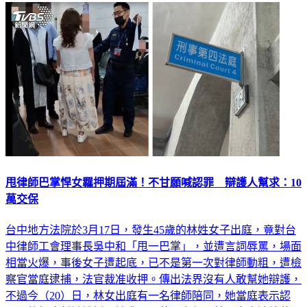
甩律師巴掌悍女羈押期屆滿！不甘願喊認罪 辯護人幫求：10
萬交保
台中地方法院於3月17日，發生45歲的林姓女子出庭，竟對台
中律師工會理事長吳中和「甩一巴掌」，並遭言詞辱罵，場面
相當火爆，事後女子遭起底，已不是第一次對律師動粗，遭檢
察官當庭逮捕，法官裁准收押。傳出法界沒有人敢幫她辯護，
不過今（20）日，林女出庭有一名律師陪同，她當庭表示認