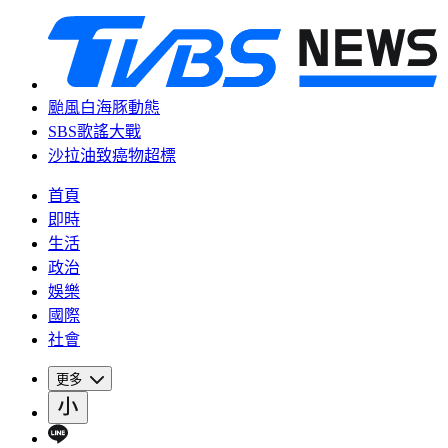
颱風白海豚動態
SBS歌謠大戰
沙拉油致癌物超標
首頁
即時
生活
政治
娛樂
國際
社會
更多