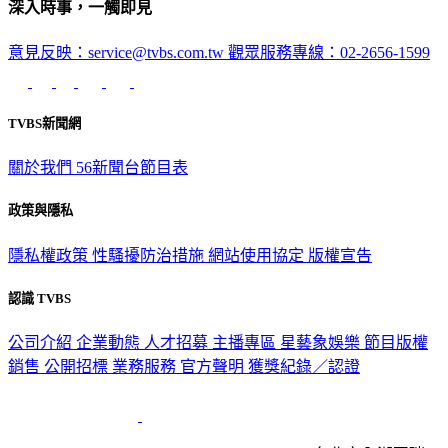
深入時事，一觸即見
意見反映：service@tvbs.com.tw
觀眾服務專線：02-2656-1599
TVBS新聞網
關於我們
56新聞台節目表
政策與隱私
隱私權政策
性騷擾防治措施
網站使用協定
版權宣告
認識 TVBS
公司介紹
企業動態
人才招募
主播專區
星藝象娛樂
節目版權
銷售
公開招標
業務服務
官方聲明
獲獎紀錄／認證