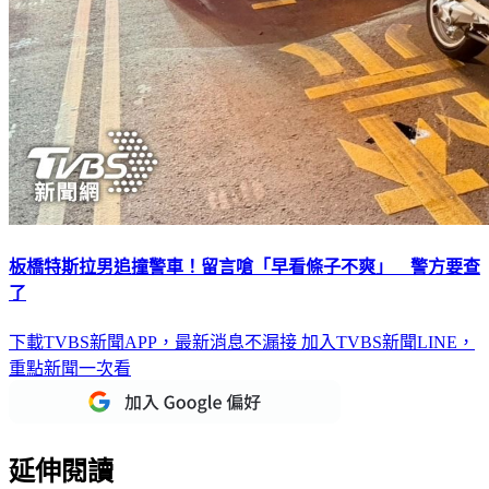
板橋特斯拉男追撞警車！留言嗆「早看條子不爽」 警方要查
了
下載TVBS新聞APP，最新消息不漏接
加入TVBS新聞LINE，
重點新聞一次看
延伸閱讀