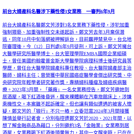
前台大婦產科名醫涉下藥性侵3女業務 一審判6年9月
前台大婦產科名醫鄭文芳涉對3名女業務下藥性侵，涉犯加重
強制猥褻、加重強制性交未遂起訴。鄭文芳去年3月棄保潛
逃，同年10月中旬落網被押解返台，目前羈押禁見中。台北地
院審理後，今（12）日判處6年9月徒刑，可上訴。鄭文芳擁台
大醫學研究所醫學博士、台大管理學院EMBA國際企業組碩
士，曾任美國約翰霍普金斯大學醫學院病理科博士後研究員等
學歷，曾任台大醫學院婦產科專任教授、台大醫院婦產部主治
醫師、婦科主任；曾榮獲中華民國癌症醫學會傑出研究獎、中
央研究院年輕學者研究著作獎，專精婦科腫瘤及婦癌疾病醫
療。2023年3月間，「藥廠」一名女業務控告，鄭文芳邀她到
居酒屋，喝下紅酒後昏迷，醒來裸體躺在汽車旅館床上，涉嫌
乘機性交。本案雖不起訴確定，但也讓有類似遭遇的被害人懷
疑，鄭文芳的「狼行」不只一樁。立委范雲2024年3月間接獲
陳情並舉行記者會，分別指控遭鄭文芳於2020、2021年間，以
想了解金融商品為藉口，分別邀約3名「金融業」女業務到居
酒屋，女業務喝下紅酒後頭暈無力，其中一女醒來時，已在在
「台大實驗室」，另一女在飯店房間，第三女則在居酒屋抵抗