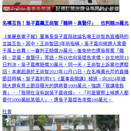
名嘴互告！吳子嘉飆王尚智「雜碎、臭豎仔」 也判賠20萬元
《美麗島電子報》董事長吳子嘉與政論名嘴王尚智為直播時的
言論互告。其中，王尚智因3年前指稱，吳子嘉向候選人索要
千萬上台費，一審判王賠償20萬元，後來他也遭吳辱罵「雜
碎、混蛋、臭豎仔」等語，所以也向吳提告求償。台北地院13
日判決，吳子嘉應賠償20萬元，同一天，王尚智上訴案也遭駁
回。本案起源於王尚智2023年12月15日，在名嘴黃光芹的直播
節目時稱，吳子嘉利用YT《董事長開講》頻道，向2024年總
統大選有意上節目曝光的選將要1000萬元，強調「我講我負
責」、「我現在沒有說吳子嘉收錢」、「可是實際上候選人都
要付1000萬給某個人」，遭吳子嘉提告求償100萬元。
社會