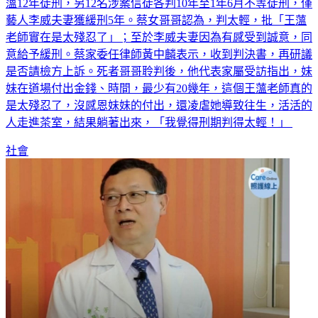
藝人李威夫妻獲緩刑5年。蔡女哥哥認為，判太輕，批「王薀
老師實在是太殘忍了」；至於李威夫妻因為有感受到誠意，同
意給予緩刑。蔡家委任律師黃中麟表示，收到判決書，再研議
是否請檢方上訴。死者哥哥聆判後，他代表家屬受訪指出，妹
妹在道場付出金錢、時間，最少有20幾年，這個王薀老師真的
是太殘忍了，沒感恩妹妹的付出，還凌虐她導致往生，活活的
人走進茶室，結果躺著出來，「我覺得刑期判得太輕！」
社會