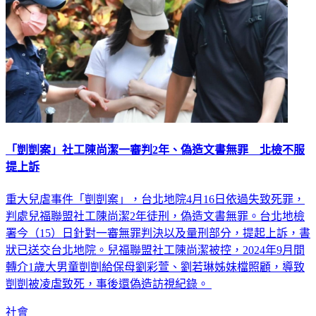
「剴剴案」社工陳尚潔一審判2年、偽造文書無罪 北檢不服
提上訴
重大兒虐事件「剴剴案」，台北地院4月16日依過失致死罪，
判處兒福聯盟社工陳尚潔2年徒刑，偽造文書無罪。台北地檢
署今（15）日針對一審無罪判決以及量刑部分，提起上訴，書
狀已送交台北地院。兒福聯盟社工陳尚潔被控，2024年9月間
轉介1歲大男童剴剴給保母劉彩萱、劉若琳姊妹檔照顧，導致
剴剴被凌虐致死，事後還偽造訪視紀錄。
社會