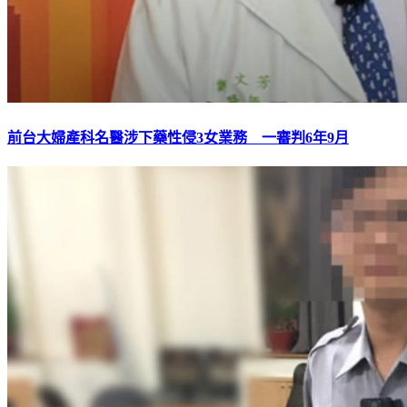
前台大婦產科名醫涉下藥性侵3女業務 一審判6年9月