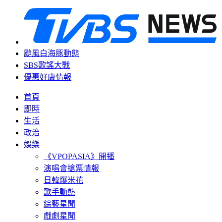
颱風白海豚動態
SBS歌謠大戰
優惠好康情報
首頁
即時
生活
政治
娛樂
《VPOPASIA》開播
演唱會搶票情報
日韓爆米花
歌手動態
綜藝星聞
戲劇星聞