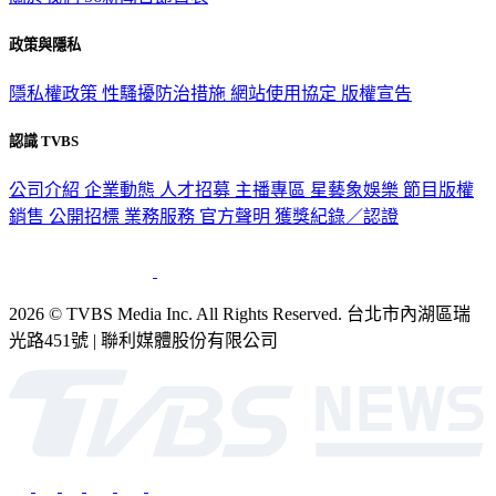
政策與隱私
隱私權政策
性騷擾防治措施
網站使用協定
版權宣告
認識 TVBS
公司介紹
企業動態
人才招募
主播專區
星藝象娛樂
節目版權
銷售
公開招標
業務服務
官方聲明
獲獎紀錄／認證
2026 © TVBS Media Inc. All Rights Reserved. 台北市內湖區瑞
光路451號 | 聯利媒體股份有限公司