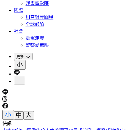
娛樂電影院
國際
川普對等關稅
全球必讀
社會
毒駕連爆
警察愛無限
更多
快訊