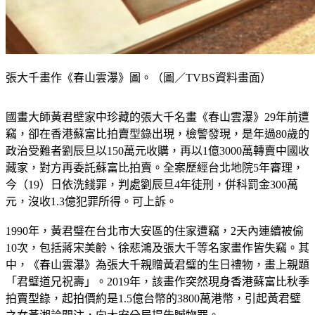
張大千畫作《春山雲瀑》圖。（圖／TVBS資料畫面）
國畫大師黃君壁家中珍藏的張大千名畫《春山雲瀑》29年前遭
竊，卻在香港蘇富比拍賣型錄出現，檢警發現，是年過80歲的
政治受難者劉辰旦以150萬元收購，再以1億3000萬轉賣中國收
藏家，對方再委託蘇富比拍賣。全案歷經台北地院5年審理，
今（19）日依洗錢罪，判處劉辰旦4年徒刑，併科罰金300萬
元，沒收1.3億犯罪所得。可上訴。
1990年，黃君璧在台北市大安區的住家遭竊，2天內連續被偷
10次，包括蔣宋美齡、徐悲鴻及張大千等名家畫作皆失竊。其
中，《春山雲瀑》為張大千親贈黃君璧的生日禮物，畫上親題
「君璧道兄祝壽」。2019年，該畫作突然現身香港蘇富比秋季
拍賣型錄，起拍價約是1.5億台幣的3800萬港幣，引起黃君璧
之女黃湘詅關注，向大安分局提告贓物罪。