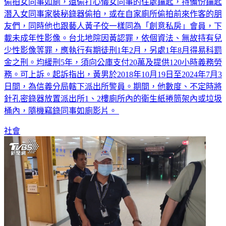
潛入女同事家裝秘錄器偷拍，或在自家廁所偷拍前來作客的朋
友們，同時他也跟藝人黃子佼一樣同為「創意私房」會員，下
載未成年性影像。台北地院因黃認罪，依個資法、無故持有兒
少性影像等罪，應執行有期徒刑1年2月，另處1年8月得易科罰
金之刑。均緩刑5年，須向公庫支付20萬及提供120小時義務勞
務。可上訴。起訴指出，黃男於2018年10月19日至2024年7月3
日間，為信義分局轄下派出所警員。期間，他數度、不定時將
針孔密錄器放置派出所1、2樓廁所內的衛生紙捲筒架內或垃圾
桶內，隨機竊錄同事如廁影片。
社會