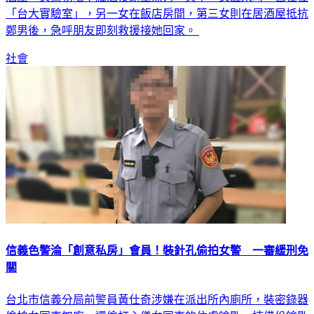
鄭男後，急呼朋友即刻救援接她回家。
社會
信義色警淪「創意私房」會員！裝針孔偷拍女警 一審緩刑免
關
台北市信義分局前警員黃仕奇涉嫌在派出所內廁所，裝密錄器
偷拍女同事如廁，還偷打心儀女同事的住處鑰匙，持備份鑰匙