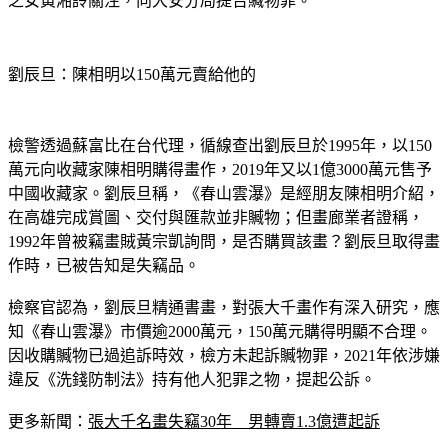
劉辰旦：陳相明以150萬元賣給他的
檢警透過蘇富比在台代理，循線查出劉辰旦於1995年，以150
萬元向收藏家陳相明購得畫作，2019年又以1億3000萬元售予
中國收藏家。劉辰旦稱，《春山雲瀑》是經朋友陳相明介紹，
在高雄完成賞圖、交付與匯款並非贓物；但畫廊業者證稱，
1992年曾被竊畫賊黃宗凱詢問，是否購買該畫？劉辰旦取得畫
作時，已被告知是失竊品。
檢察官認為，劉辰旦精通書畫，對張大千畫作有深入研究，應
知《春山雲瀑》市價逾2000萬元，150萬元購得明顯不合理。
因收購贓物已過追訴時效，檢方未起訴贓物罪，2021年依涉嫌
違反《洗錢防制法》持有他人犯罪之物，提起公訴。
更多新聞：
張大千名畫失竊30年　男轉賣1.3億遭起訴