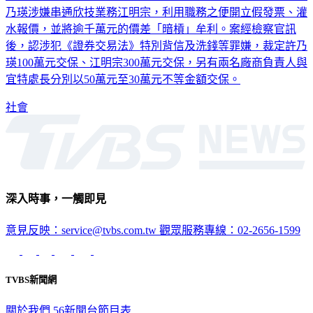
水報價，並將逾千萬元的價差「暗槓」牟利。案經檢察官訊
後，認涉犯《證券交易法》特別背信及洗錢等罪嫌，裁定許乃
瑛100萬元交保、江明宗300萬元交保，另有兩名廠商負責人與
宜特處長分別以50萬元至30萬元不等金額交保。
社會
深入時事，一觸即見
意見反映：service@tvbs.com.tw
觀眾服務專線：02-2656-1599
TVBS新聞網
關於我們
56新聞台節目表