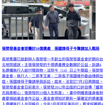
張榮發基金會逆襲討10億遺產 張國煒母子今聲請加入戰局
長榮集團已故創辦人張榮發一手創立的張榮發基金會近期向台
北地院遞狀，主張張榮發的千億遺產應全數歸於公益，訴請4
名遺囑執行人給付贈與物，法院今（14）日上午開庭，張榮發
基金會、執行人、二房李玉美、二房長子張國煒均委由律師出
庭。張國煒母子聲請參與訴訟，庭末，法官訂7月2日再開庭。
張榮發基金會日前表示，張榮發2012年出版的口述自傳「鐵意
志與柔軟心：張榮發的33個人生態度」，書中明確表達身後財
產要捐給基金會作公益。基金會得知近期有一筆確定的遺產匯
入遺囑執行人共同帳戶，今年3月底提民事訴訟，要求柯麗卿4
名遺囑執行人給付贈與物。