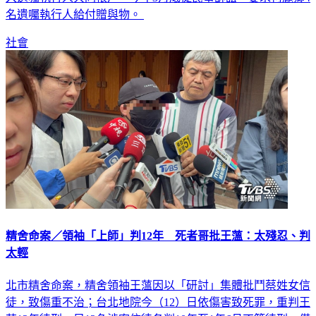
社會
精舍命案／領袖「上師」判12年 死者哥批王薀：太殘忍、判
太輕
北市精舍命案，精舍領袖王薀因以「研討」集體批鬥蔡姓女信
徒，致傷重不治；台北地院今（12）日依傷害致死罪，重判王
薀12年徒刑，另12名涉案信徒各判10年至1年6月不等徒刑，僅