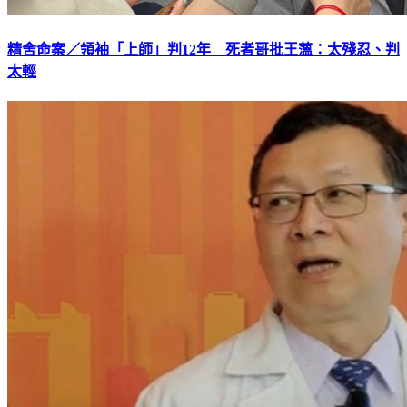
精舍命案／領袖「上師」判12年 死者哥批王薀：太殘忍、判
太輕