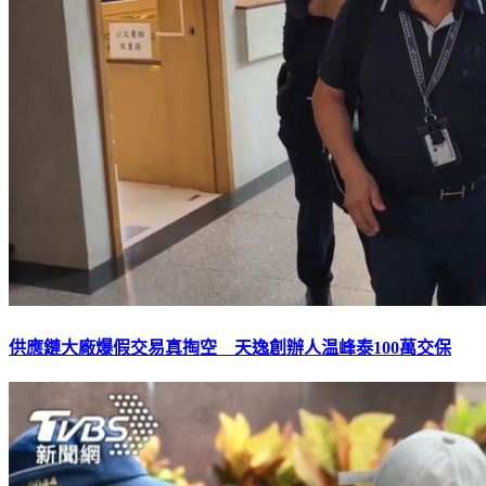
供應鏈大廠爆假交易真掏空 天逸創辦人温峰泰100萬交保