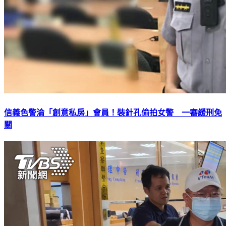
信義色警淪「創意私房」會員！裝針孔偷拍女警 一審緩刑免
關