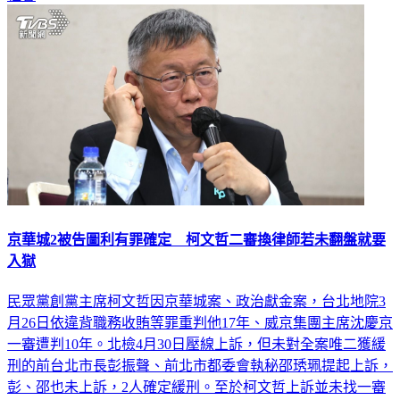
京華城2被告圖利有罪確定 柯文哲二審換律師若未翻盤就要
入獄
民眾黨創黨主席柯文哲因京華城案、政治獻金案，台北地院3
月26日依違背職務收賄等罪重判他17年、威京集團主席沈慶京
一審遭判10年。北檢4月30日壓線上訴，但未對全案唯二獲緩
刑的前台北市長彭振聲、前北市都委會執秘邵琇珮提起上訴，
彭、邵也未上訴，2人確定緩刑。至於柯文哲上訴並未找一審
的辯護團上訴，改找過去擔任法官、檢察官的資深律師林石猛