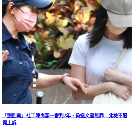
「剴剴案」社工陳尚潔一審判2年、偽造文書無罪 北檢不服
提上訴