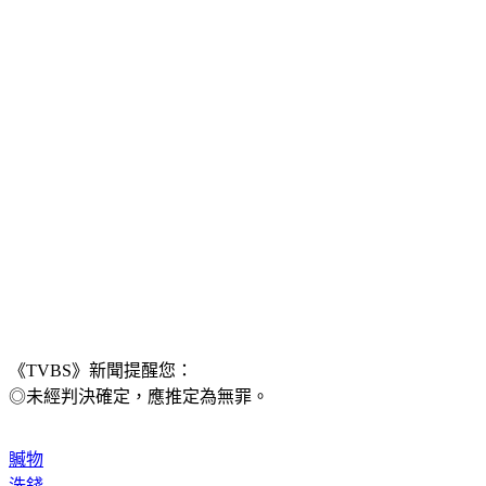
《TVBS》新聞提醒您：
◎未經判決確定，應推定為無罪。
贓物
洗錢
張大千