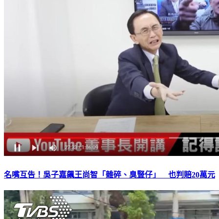
名嘴互告！吳子嘉飆王尚智「雜碎、臭豎仔」 也判賠20萬元