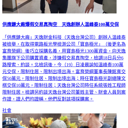
供應鏈大廠爆假交易真掏空 天逸創辦人温峰泰100萬交保
「供應鏈大廠」天逸財金科技（天逸台灣公司）創辦人温峰泰
被檢舉，在取得電路板光學檢測公司「寶島極光」（後更名為
富育榮綱）後巧立採購名義，用寶島極光1300萬資金，向天逸
集團旗下公司購置資產，涉嫌假交易真掏空，檢調18日兵分6
路搜索、約談。北檢訊後，今（19）日凌晨諭知溫峰泰100萬
元交保，限制住居、限制出境出海。富育榮綱董事長陳銘寬交
保50萬元，限制住居、限制出境出海；時任寶島極光副總陳文
棋交保10萬元，限制住居；天逸台灣公司時任系統張姓工程師
限制住居。檢調另約談天逸台灣公司董姓主管、財會人員到案
作證，證人們均證稱，他們反對該項採購案。
社會