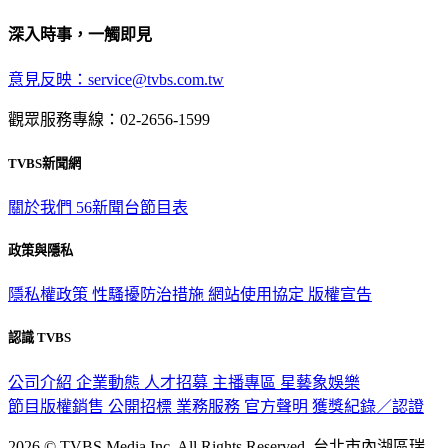
深入時事，一觸即見
意見反映：service@tvbs.com.tw
觀眾服務專線：02-2656-1599
TVBS新聞網
關於我們
56新聞台節目表
政策與隱私
隱私權政策
性騷擾防治措施
網站使用協定
版權宣告
認識 TVBS
公司介紹
企業動態
人才招募
主播專區
星藝象娛樂
節目版權銷售
公開招標
業務服務
官方聲明
獲獎紀錄／認證
2026 © TVBS Media Inc. All Rights Reserved. 台北市內湖區瑞
光路451號 | 聯利媒體股份有限公司