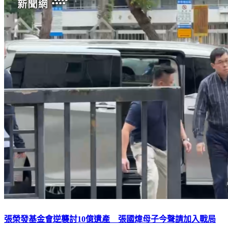
張榮發基金會逆襲討10億遺產 張國煒母子今聲請加入戰局