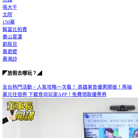
北院
150萬
蘇富比拍賣
春山雲瀑
劉辰旦
黃君壁
黃湘詅
◤放假去哪玩？◢
全台熱門活動、人氣攻略一次看！
高雄美食優惠開搶！再抽
萬元住宿券
下載食尚玩家APP！免費領取優惠券