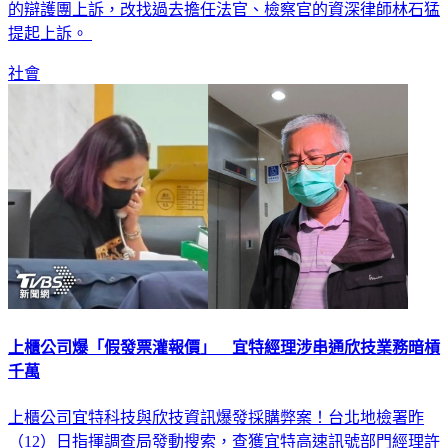
提起上訴。
社會
上櫃公司爆「假發票灌報價」 宜特經理涉串通欣技業務暗槓
千萬
上櫃公司宜特科技與欣技資訊爆發採購弊案！台北地檢署昨
（12）日指揮調查局發動搜索，查獲宜特高速訊號部門經理許
乃瑛涉嫌串通欣技業務江明宗，利用職務之便開立假發票、灌