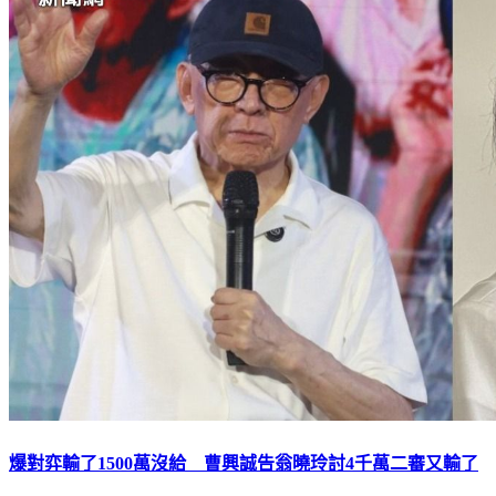
爆對弈輸了1500萬沒給 曹興誠告翁曉玲討4千萬二審又輸了