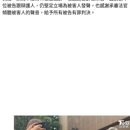
剝繭、鍥而不捨將13被告起訴，也感謝公訴檢察官，面對數十
位被告跟辯護人，仍堅定立場為被害人發聲，也感謝承審法官
傾聽被害人的聲音，給予所有被告有罪判決。