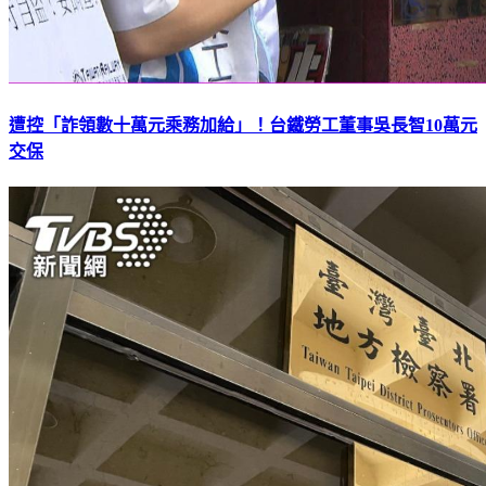
遭控「詐領數十萬元乘務加給」！台鐵勞工董事吳長智10萬元
交保