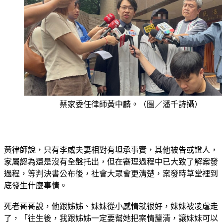
蔡家委任律師黃中麟。（圖／潘千詩攝）
黃律師說，只有李威夫妻相對有坦承事實，其他被告或證人，
家屬認為還是沒有全盤托出，但在審理過程中已大致了解案發
過程，等判決書公布後，社會大眾會更清楚，案發時草堂裡到
底發生什麼事情。
死者哥哥說，他跟姊姊、妹妹從小感情就很好，妹妹被凌虐走