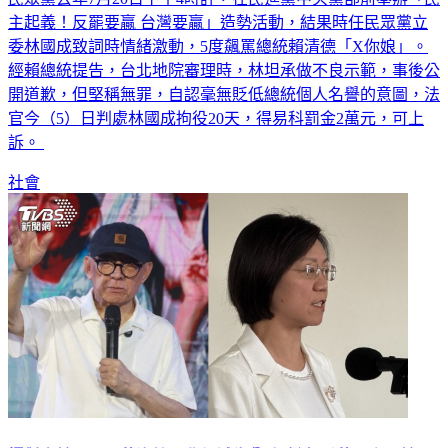
民眾黨去年7月20日下午4時許，在民進黨中央黨部前舉辦「民
主起義！反罷要贏 台灣要贏」造勢活動，結果時任民眾黨立
委林國成致詞時情緒激動，5度飆罵總統賴清德「X你娘」。
經賴總統提告，台北地院審理時，林坦承做不良示範，事後公
開道歉，但堅稱無罪，自認毫無貶低總統個人名譽的意圖，法
官今（5）日判處林國成拘役20天，得易科罰金2萬元，可上
訴。
社會