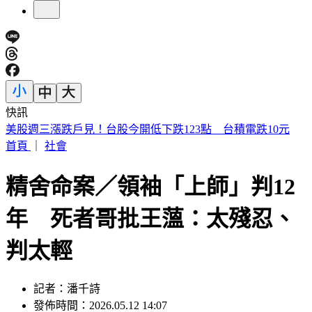
快訊
賴清德殺到台中！「8年總帳一次掀翻」 踩場開砲嗆爆盧秀
燕
首頁
｜
社會
精舍命案／領袖「上師」判12
年 死者哥批王薀：太殘忍、
判太輕
記者：潘千詩