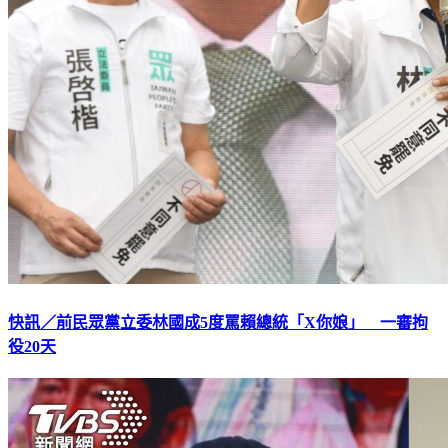
快訊／前民眾黨立委林國成5度罵賴總統「X你娘」 一審拘
役20天