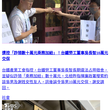
遭控「詐領數十萬元乘務加給」！台鐵勞工董事吳長智10萬元
交保
台鐵產業工會指控，台鐵勞工董事吳長智長期違法占用宿舍，
並疑似詐領「乘務加給」數十萬元。北檢昨指揮廉政署搜索約
談吳男及謝姓女性友人，訊後諭令吳男10萬元交保、謝女請
回。
社會