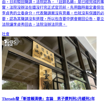
由定暫時狀態處分逕予回復，無保全之必要，認定請求為無理
由，日前駁回聲請。法院認為，「註銷名籍」是已經完成的事
實，法院沒辦法在還沒打完正式官司前，先用臨時裁定書保住
李貞秀的立委身分，代表聲請案沒有意義，也就沒有保護的必
要，認為其聲請沒有道理，所以包含要中選會撤回公告、要立
法院讓李貞秀回去，法院沒辦法同意。
社會
Threads發「斬首賴清德」言論 男子遭判刑2月緩刑2年