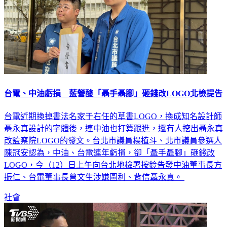
台電、中油虧損 藍營酸「聶手聶腳」砸錢改LOGO北檢提告
台電近期換掉書法名家于右任的草書LOGO，換成知名設計師
聶永真設計的字體後，連中油也打算跟進，還有人挖出聶永真
改監察院LOGO的發文。台北市議員楊植斗、北市議員參選人
陳冠安認為，中油、台電連年虧損，卻「聶手聶腳」砸錢改
LOGO，今（12）日上午向台北地檢署按鈴告發中油董事長方
振仁、台電董事長曾文生涉嫌圖利、背信聶永真。
社會