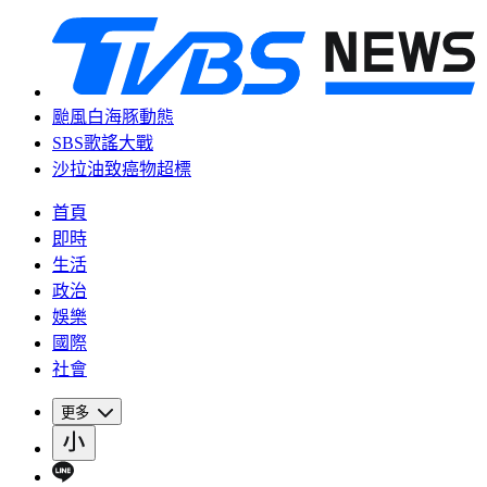
颱風白海豚動態
SBS歌謠大戰
沙拉油致癌物超標
首頁
即時
生活
政治
娛樂
國際
社會
更多