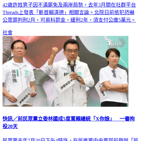
42歲許姓男子因不滿罷免及兩岸局勢，去年3月間在社群平台
Threads上發表「斬首賴清德」相關言論。北院日前依犯恐嚇
公眾罪判刑2月，可易科罰金，緩刑2年，須支付公庫5萬元。
社會
快訊／前民眾黨立委林國成5度罵賴總統「X你娘」 一審拘
役20天