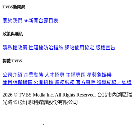
觀眾服務專線：02-2656-1599
TVBS新聞網
關於我們
56新聞台節目表
政策與隱私
隱私權政策
性騷擾防治措施
網站使用協定
版權宣告
認識 TVBS
公司介紹
企業動態
人才招募
主播專區
星藝象娛樂
節目版權銷售
公開招標
業務服務
官方聲明
獲獎紀錄／認證
2026 © TVBS Media Inc. All Rights Reserved. 台北市內湖區瑞
光路451號 | 聯利媒體股份有限公司