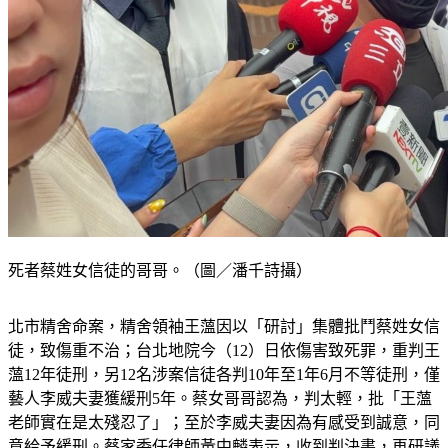
死者蔡姓女信徒的哥哥。（圖／潘千詩攝）
北市精舍命案，精舍領袖王薀因以「研討」集體批鬥蔡姓女信
徒，致傷重不治；台北地院今（12）日依傷害致死罪，重判王
薀12年徒刑，另12名涉案信徒各判10年至1年6月不等徒刑，僅
藝人李威夫妻獲緩刑5年。蔡女哥哥認為，判太輕，批「王薀
老師實在是太殘忍了」；至於李威夫妻因為有感受到誠意，同