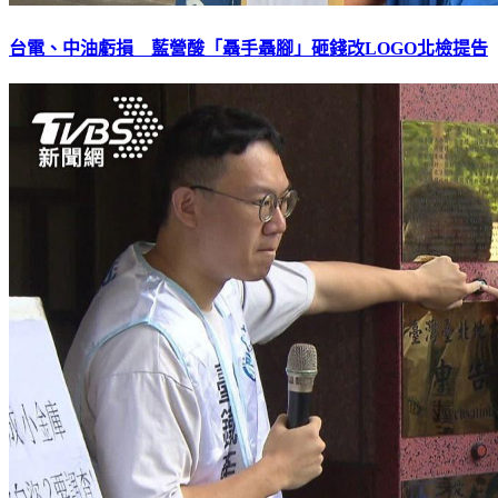
台電、中油虧損 藍營酸「聶手聶腳」砸錢改LOGO北檢提告