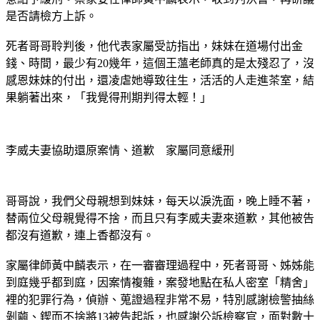
意給予緩刑。蔡家委任律師黃中麟表示，收到判決書，再研議
是否請檢方上訴。
死者哥哥聆判後，他代表家屬受訪指出，妹妹在道場付出金
錢、時間，最少有20幾年，這個王薀老師真的是太殘忍了，沒
感恩妹妹的付出，還凌虐她導致往生，活活的人走進茶室，結
果躺著出來，「我覺得刑期判得太輕！」
李威夫妻協助還原案情、道歉　家屬同意緩刑
哥哥說，我們父母親想到妹妹，每天以淚洗面，晚上睡不著，
替兩位父母親覺得不捨，而且只有李威夫妻來道歉，其他被告
都沒有道歉，連上香都沒有。
家屬律師黃中麟表示，在一審審理過程中，死者哥哥、姊姊能
到庭幾乎都到庭，因案情複雜，案發地點在私人密室「精舍」
裡的犯罪行為，偵辦、蒐證過程非常不易，特別感謝檢警抽絲