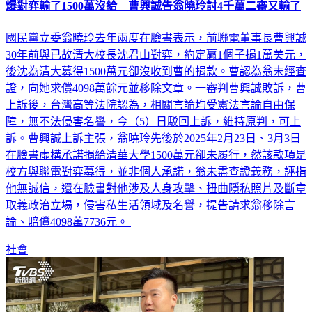
爆對弈輸了1500萬沒給 曹興誠告翁曉玲討4千萬二審又輸了
國民黨立委翁曉玲去年兩度在臉書表示，前聯電董事長曹興誠
30年前與已故清大校長沈君山對弈，約定贏1個子捐1萬美元，
後沈為清大募得1500萬元卻沒收到曹的捐款。曹認為翁未經查
證，向她求償4098萬餘元並移除文章。一審判曹興誠敗訴，曹
上訴後，台灣高等法院認為，相關言論均受憲法言論自由保
障，無不法侵害名譽，今（5）日駁回上訴，維持原判，可上
訴。曹興誠上訴主張，翁曉玲先後於2025年2月23日、3月3日
在臉書虛構承諾捐給清華大學1500萬元卻未履行，然該款項是
校方與聯電對弈募得，並非個人承諾，翁未盡查證義務，誣指
他無誠信，還在臉書對他涉及人身攻擊、扭曲隱私照片及斷章
取義政治立場，侵害私生活領域及名譽，提告請求翁移除言
論、賠償4098萬7736元。
社會