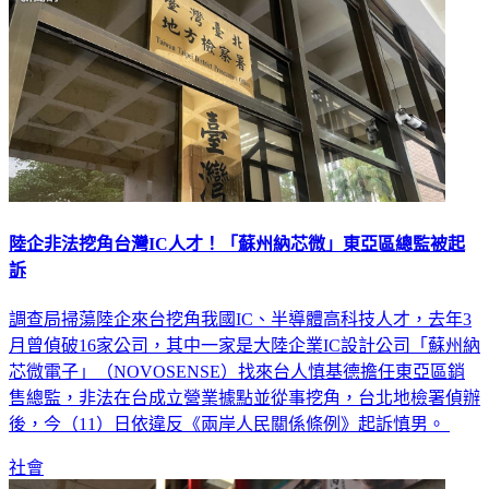
陸企非法挖角台灣IC人才！「蘇州納芯微」東亞區總監被起
訴
調查局掃蕩陸企來台挖角我國IC、半導體高科技人才，去年3
月曾偵破16家公司，其中一家是大陸企業IC設計公司「蘇州納
芯微電子」（NOVOSENSE）找來台人慎基德擔任東亞區銷
售總監，非法在台成立營業據點並從事挖角，台北地檢署偵辦
後，今（11）日依違反《兩岸人民關係條例》起訴慎男。