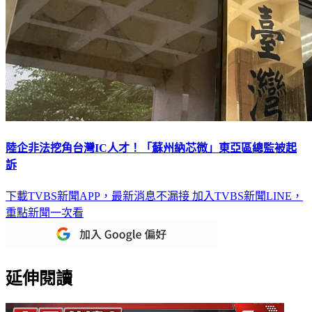
陸企非法挖角台灣IC人才！「蘇州納芯微」東亞區總監被起
訴
下載TVBS新聞APP，最新消息不漏接
加入TVBS新聞LINE，
重點新聞一次看
延伸閱讀