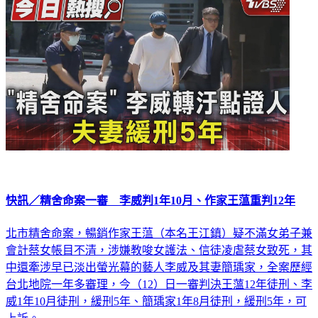
快訊／精舍命案一審 李威判1年10月、作家王蕰重判12年
北市精舍命案，暢銷作家王蕰（本名王江鎮）疑不滿女弟子兼
會計蔡女帳目不清，涉嫌教唆女護法、信徒凌虐蔡女致死，其
中還牽涉早已淡出螢光幕的藝人李威及其妻簡瑀家，全案歷經
台北地院一年多審理，今（12）日一審判決王薀12年徒刑、李