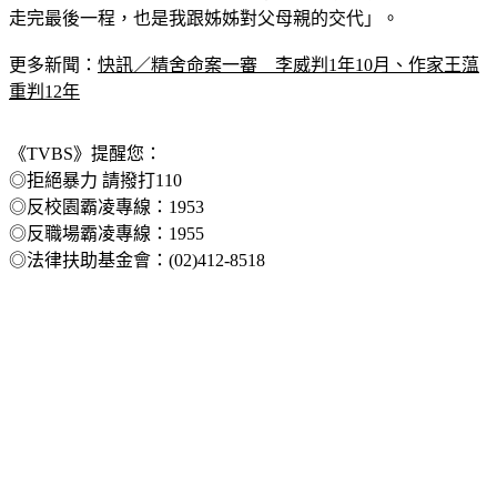
了，「往生後，我跟姊姊一定要幫她把案情釐清，讓妹妹可以
走完最後一程，也是我跟姊姊對父母親的交代」。
更多新聞：
快訊／精舍命案一審　李威判1年10月、作家王蕰
重判12年
《TVBS》提醒您：
◎拒絕暴力 請撥打110
◎反校園霸凌專線：1953
◎反職場霸凌專線：1955
◎法律扶助基金會：(02)412-8518