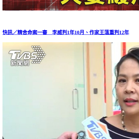
快訊／精舍命案一審 李威判1年10月、作家王蕰重判12年