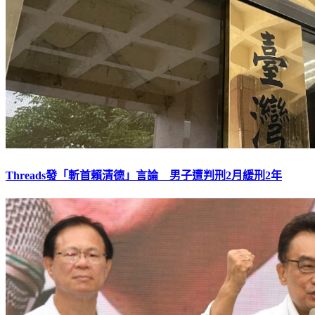
Threads發「斬首賴清德」言論 男子遭判刑2月緩刑2年