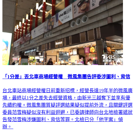
社會
「1分差」丟北車商場經營權 微風集團告評委涉圖利、背信
台北車站商場經營權日前重新招標，經營長達19年半的微風廣
場，最終以1分之差失去經營資格，由新光三越奪下並享有優
先續約權。微風集團質疑評選結果疑似提前外流，且關鍵評選
委員范雪梅疑似沒有利益迴避，已委請律師向台北地檢署遞狀
告發范雪梅涉嫌圖利、背信等罪。北檢已分「他字案」偵
辦。