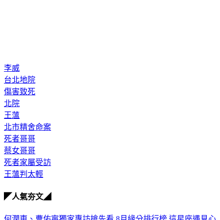
李威
台北地院
傷害致死
北院
王薀
北市精舍命案
死者哥哥
蔡女哥哥
死者家屬受訪
王薀判太輕
◤人氣夯文◢