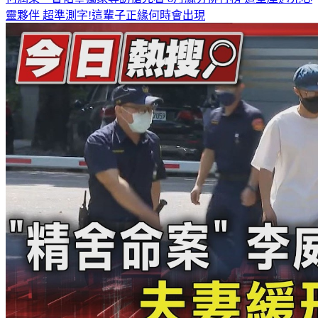
何潤東、曹佑寧獨家專訪搶先看
8月緣分排行榜 這星座遇見心
靈夥伴
超準測字!這輩子正緣何時會出現