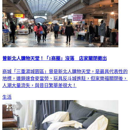
曾新北人購物天堂！「1商圈」沒落 店家關閉撤出
商城「三重湯城園區」曾是新北人購物天堂，是最具代表性的
地標，連鎖速食麥當勞、玩具反斗城進駐，但家樂福關閉後，
人潮大量流失，與昔日繁華差很大！
生活