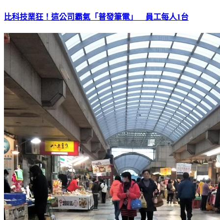
比科技業狂！這公司霸氣「普發筆電」 員工每人1台