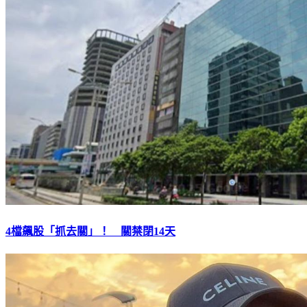
4檔飆股「抓去關」！ 關禁閉14天