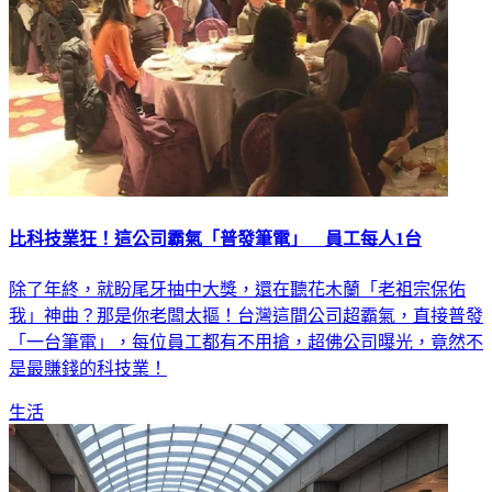
比科技業狂！這公司霸氣「普發筆電」 員工每人1台
除了年終，就盼尾牙抽中大獎，還在聽花木蘭「老祖宗保佑
我」神曲？那是你老闆太摳！台灣這間公司超霸氣，直接普發
「一台筆電」，每位員工都有不用搶，超佛公司曝光，竟然不
是最賺錢的科技業！
生活