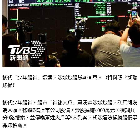
初代「少年股神」遭逮，涉嫌炒股賺4000萬。（資料照／胡瑞
麒攝）
初代少年股神、股市「神祕大戶」蕭漢森涉嫌炒股，利用親友
為人頭，操縱7檔上市公司股價，炒股猛賺4000萬元。檢調兵
分9路搜索，並傳喚蕭姓大戶等5人到案，朝涉違法操縱股價等
罪嫌偵辦。
初代「少年股神」神祕大戶　傳曾22億買股