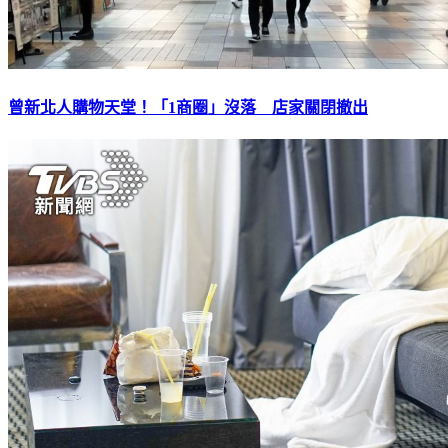
曾新北人購物天堂！「1商圈」沒落 店家關閉撤出