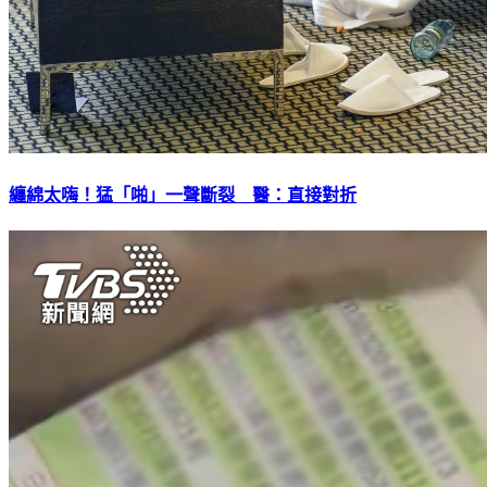
纏綿太嗨！猛「啪」一聲斷裂 醫：直接對折