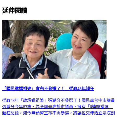
延伸閱讀
「國民黨媽祖婆」宣布不參選了！ 從政48年卸任
從政48年「政壇媽祖婆」張瀞分不參選了！國民黨台中市議員
張瀞分今年83歲，為全國最高齡市議員，擁有「6連霸當選」
超狂紀錄，如今無預警宣布不再參選，將讓位交棒給立法院副
院長江啟臣的子弟兵涂力旋，2026九合一大選震撼彈！