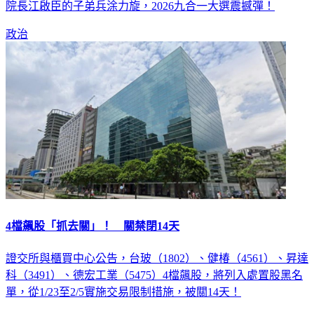
政治
4檔飆股「抓去關」！ 關禁閉14天
證交所與櫃買中心公告，台玻（1802）、健椿（4561）、昇達
科（3491）、德宏工業（5475）4檔飆股，將列入處置股黑名
單，從1/23至2/5實施交易限制措施，被關14天！
財經