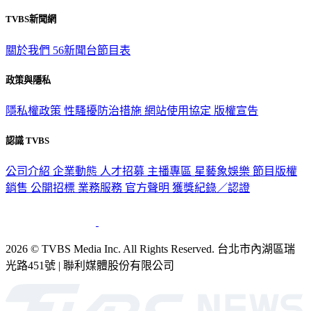
TVBS新聞網
關於我們
56新聞台節目表
政策與隱私
隱私權政策
性騷擾防治措施
網站使用協定
版權宣告
認識 TVBS
公司介紹
企業動態
人才招募
主播專區
星藝象娛樂
節目版權
銷售
公開招標
業務服務
官方聲明
獲獎紀錄／認證
2026 © TVBS Media Inc. All Rights Reserved. 台北市內湖區瑞
光路451號 | 聯利媒體股份有限公司