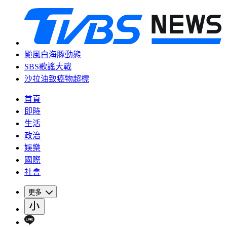
颱風白海豚動態
SBS歌謠大戰
沙拉油致癌物超標
首頁
即時
生活
政治
娛樂
國際
社會
更多