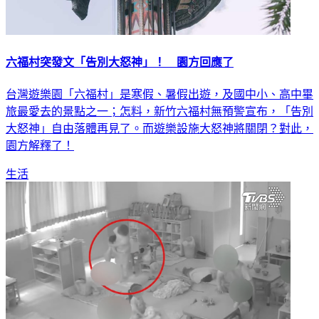
六福村突發文「告別大怒神」！ 園方回應了
台灣遊樂園「六福村」是寒假、暑假出遊，及國中小、高中畢
旅最愛去的景點之一；怎料，新竹六福村無預警宣布，「告別
大怒神」自由落體再見了。而遊樂設施大怒神將關閉？對此，
園方解釋了！
生活