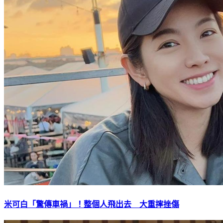
米可白「驚傳車禍」！整個人飛出去 大重摔挫傷