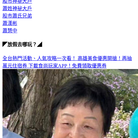
蕭姓神祕大戶
股市蕭氏兄弟
蕭漢彬
蕭慧中
◤放假去哪玩？◢
全台熱門活動、人氣攻略一次看！
高雄美食優惠開搶！再抽
萬元住宿券
下載食尚玩家APP！免費領取優惠券