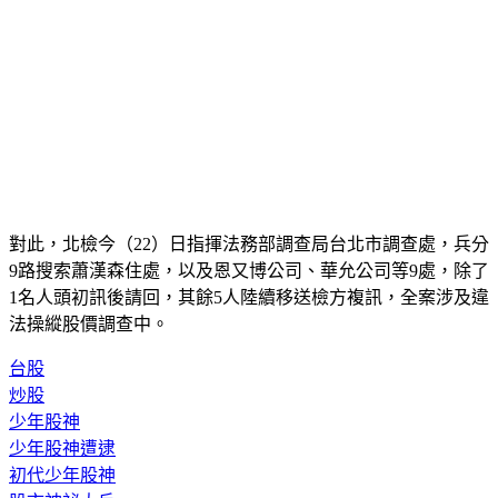
對此，北檢今（22）日指揮法務部調查局台北市調查處，兵分
9路搜索蕭漢森住處，以及恩又博公司、華允公司等9處，除了
1名人頭初訊後請回，其餘5人陸續移送檢方複訊，全案涉及違
法操縱股價調查中。
台股
炒股
少年股神
少年股神遭逮
初代少年股神
股市神祕大戶