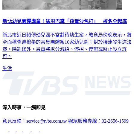
新北幼兒園爆虐童！猛甩巴掌「孩當沙包打」 校名全起底
新北市近日頻傳幼兒園不當對待幼生案，教育局傍晚表示，將
全面稽查遭檢舉的某集團體系10家幼兒園；對於接連發生違法
案，除罰鍰外，最重將處分減招、停招、停辦或廢止設立許
可。
生活
深入時事，一觸即見
意見反映：service@tvbs.com.tw
觀眾服務專線：02-2656-1599