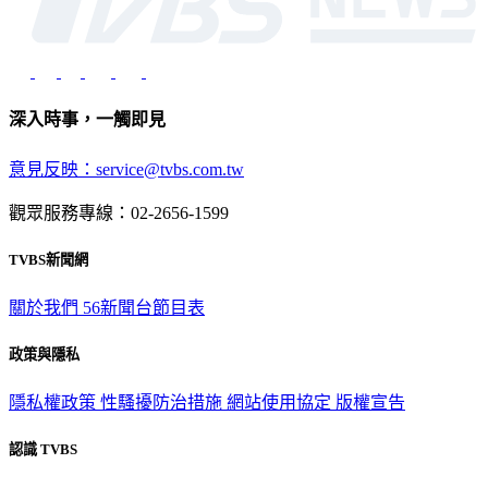
深入時事，一觸即見
意見反映：service@tvbs.com.tw
觀眾服務專線：02-2656-1599
TVBS新聞網
關於我們
56新聞台節目表
政策與隱私
隱私權政策
性騷擾防治措施
網站使用協定
版權宣告
認識 TVBS
公司介紹
企業動態
人才招募
主播專區
星藝象娛樂