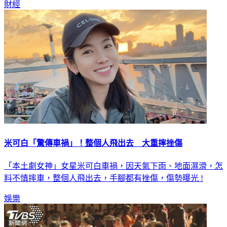
米可白「驚傳車禍」！整個人飛出去 大重摔挫傷
「本土劇女神」女星米可白車禍，因天氣下雨、地面濕滑，怎
料不慎摔車，整個人飛出去，手腳都有挫傷，傷勢曝光 !
娛樂