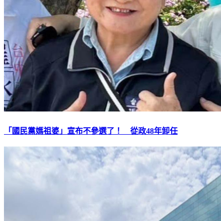
「國民黨媽祖婆」宣布不參選了！ 從政48年卸任