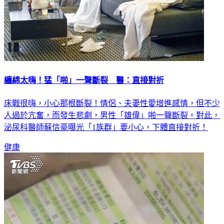
纏綿太嗨！猛「啪」一聲斷裂 醫：直接對折
床戰很嗨，小心那根斷裂！情侶、夫妻性愛增進感情，但不少
人過於亢奮，而發生悲劇，男性「雄偉」啪一聲斷裂。對此，
泌尿科醫師蘇信豪曝光「1族群」要小心，下體直接對折！
健康