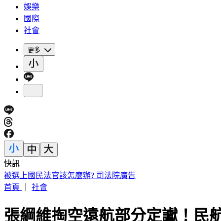
娛樂
國際
社會
更多
快訊
被選上國民法官該怎麼辦? 司法院廣告
首頁
｜
社會
張綱維掏空遠航部分定讞！民航