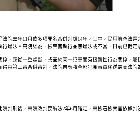
法院去年11月依多項罪名合併判處14年，其中，民用航空法遭
執行違法。高院認為，檢察官執行並無違法或不當，日前已裁定
關係，應從一重處斷，或基於同一犯意而有接續性行為關係，屬
而得由第三審合併審判，法院自應將全部犯罪事實移送最高法院
北院判刑後，高院改判民航法2年6月確定，高檢署檢察官依據判