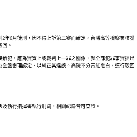
判2年6月徒刑，因不得上訴第三審而確定，台灣高等檢察署核發
駁回。
接續犯，應為實質上或裁判上一罪之關係，就全部犯罪事實提出
為全盤審理認定，以糾正其違誤。高院不分青紅皂白，逕行駁回
決及執行指揮書執行刑罰，相關紀錄皆可查證。