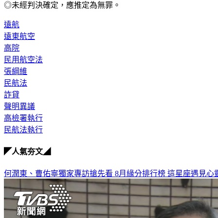
◎未經判決確定，應推定為無罪。
遠航
遠東航空
高院
民用航空法
張綱維
民航法
詐貸
聲明異議
高檢署執行
民航法執行
◤人氣夯文◢
何潤東、曹佑寧獨家專訪搶先看
8月緣分排行榜 這星座遇見心