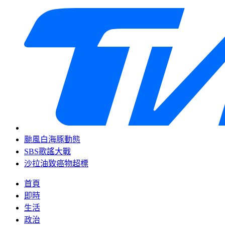
颱風白海豚動態
SBS歌謠大戰
沙拉油致癌物超標
首頁
即時
生活
政治