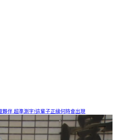
靈夥伴
超準測字!這輩子正緣何時會出現