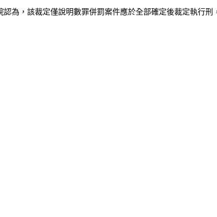
院認為，該裁定僅說明數罪併罰案件應於全部確定後裁定執行刑