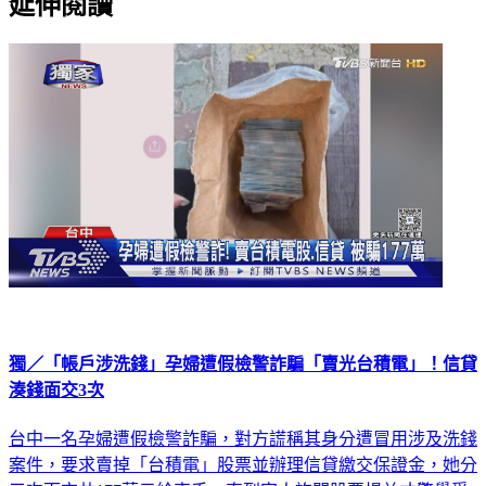
延伸閱讀
獨／「帳戶涉洗錢」孕婦遭假檢警詐騙「賣光台積電」！信貸
湊錢面交3次
台中一名孕婦遭假檢警詐騙，對方謊稱其身分遭冒用涉及洗錢
案件，要求賣掉「台積電」股票並辦理信貸繳交保證金，她分