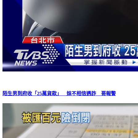
陌生男到府收「25萬貨款」 妹不相信遇詐 哥報警