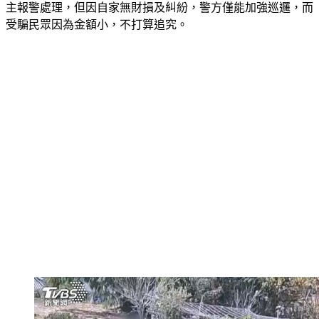
主報警處理，但因自家無財損及糾紛，警方僅能加強巡邏，而
受騙民眾因為金額小，不打算追究。