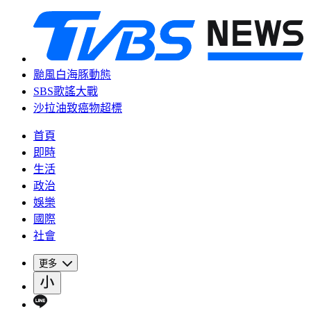
颱風白海豚動態
SBS歌謠大戰
沙拉油致癌物超標
首頁
即時
生活
政治
娛樂
國際
社會
更多