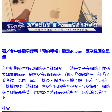
獨／台中詐騙男謊稱「預約轉帳」騙走iPhone 匯款截圖全是
假
台中近期發生多起網路交易詐騙案，手法是男子在網路上佯稱
要購買iPhone，約賣家在超商面交，卻以「預約轉帳」和「趕
著考試」為由，拿走手機後人間蒸發。據了解，已有至少4台
手機遭同樣手法詐騙，賣家皆已向警方報案。專家提醒，網路
交易應提高警覺，切勿輕易將商品交給對方，以免淪為受害
者！
社會