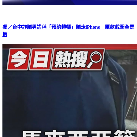
獨／台中詐騙男謊稱「預約轉帳」騙走iPhone 匯款截圖全是
假