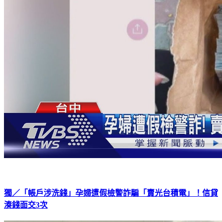
獨／「帳戶涉洗錢」孕婦遭假檢警詐騙「賣光台積電」！信貸
湊錢面交3次