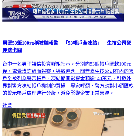
男匯53筆100元稱被騙報警 「53帳戶全凍結」 生技公司營
運慘卡關
台中一名男子誤信投資群組指示，分別向53個帳戶匯款100元
後，驚覺遭詐騙而報案，導致包含一間無辜生技公司在內的帳
戶全被列為警示帳戶，凍結期間影響金額逾140萬元，引發外
界對警方凍結帳戶機制的質疑！專家呼籲，警方應對小額匯款
的警示帳戶處理進行分級，避免影響企業正常營運。
社會