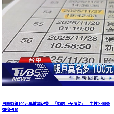
男匯53筆100元稱被騙報警 「53帳戶全凍結」 生技公司營
運慘卡關