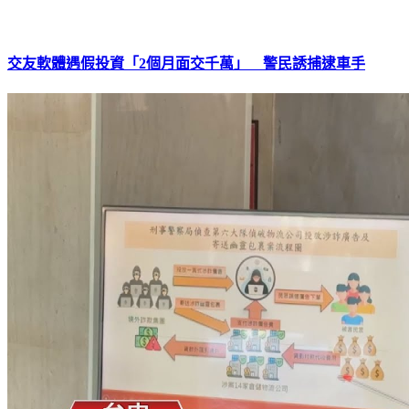
交友軟體遇假投資「2個月面交千萬」 警民誘捕逮車手