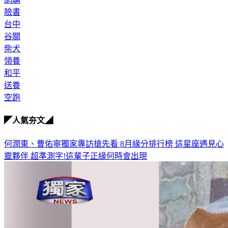
臉書
台中
谷關
柴犬
領養
和平
送養
空跑
◤人氣夯文◢
何潤東、曹佑寧獨家專訪搶先看
8月緣分排行榜 這星座遇見心
靈夥伴
超準測字!這輩子正緣何時會出現