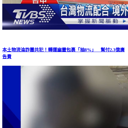
本土物流淪詐團共犯！轉運幽靈包裹「抽8%」 幫付2.3億廣
告費