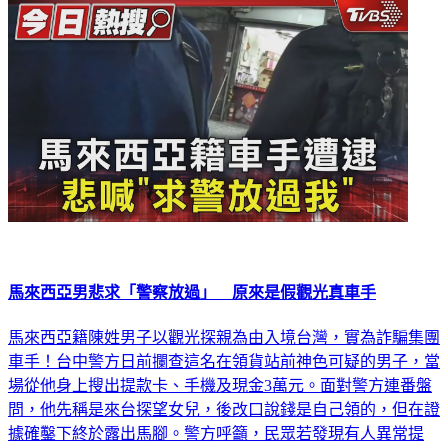
馬來西亞男悲求「警察放過」 原來是假觀光真車手
馬來西亞籍陳姓男子以觀光探親為由入境台灣，實為詐騙集團
車手！台中警方日前攔查這名在領貨站前神色可疑的男子，當
場從他身上搜出提款卡、手機及現金3萬元。面對警方連番盤
問，他先稱是來台探望女兒，後改口說錢是自己領的，但在證
據確鑿下終於露出馬腳。警方呼籲，民眾若發現有人異常提