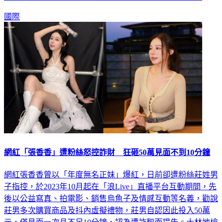
國際
網紅「張香香」遭粉絲怒控詐財 狂砸50萬見面不到10分鐘
網紅張香香曾以「年度無名正妹」爆紅，日前卻遭粉絲莊姓男
子指控，於2023年10月起在「浪Live」直播平台互動期間，先
後以公益寫真、拍電影、銷售烏魚子及情感互動等名義，勸說
莊男多次購買商品及抖內虛擬禮物，莊男自認因此投入50萬