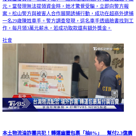
元。當發現無法提領資金時，她才驚覺受騙，立即向警方報
案。松山警方與被害人合作展開誘捕行動，成功在超商外逮捕
一名29歲陳姓車手。警方調查發現，這名車手透過臉書找到工
作，每月領3萬元薪水，若成功取款還有額外獎金。
社會
本土物流淪詐團共犯！轉運幽靈包裹「抽8%」 幫付2.3億廣