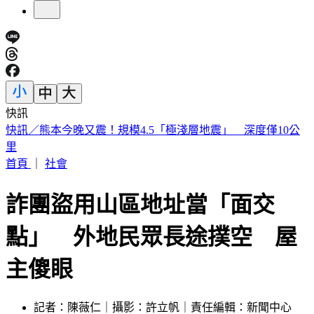
快訊
明知蘇丹紅超標4倍還賣 雲林黑心商稱「吃了不會怎樣」遭
判6月
首頁
｜
社會
詐團盜用山區地址當「面交
點」 外地民眾長途撲空 屋
主傻眼
記者：陳薇仁｜攝影：許立帆｜責任編輯：新聞中心