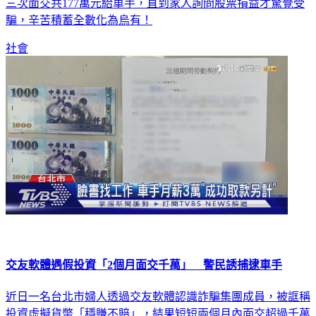
三次面交共177萬元給車手，直到家人詢問股票損益才驚覺受
騙，辛苦積蓄全數化為烏有！
社會
交友軟體遇假投資「2個月面交千萬」 警民誘捕逮車手
近日一名台北市婦人透過交友軟體認識詐騙集團成員，被誆稱
投資虛擬貨幣「穩賺不賠」，結果短短兩個月內面交超過千萬