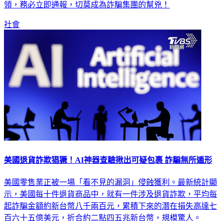
領，務必立即通報，切莫成為詐騙集團的幫兇！
社會
美國退貨詐欺猖獗！AI神器查驗揪出可疑包裹 詐騙無所遁形
美國零售業正被一場「看不見的漏洞」侵蝕獲利。最新統計顯
示，美國每十件退貨商品中，就有一件涉及退貨詐欺，平均每
起詐騙金額約新台幣八千兩百元，累積下來的潛在損失高達七
百六十五億美元，折合約二點四五兆新台幣，規模驚人。