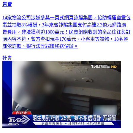
告費
14家物流公司涉嫌參與一頁式網頁詐騙集團，協助轉運幽靈包
裹並抽取8%報酬，3年來替詐騙集團支付高達2.3億元網路廣
告費用，非法獲利逾1800萬元！民眾網購收到的商品往往與訂
購內容不符，警方查扣現金170萬元、小客車等證物，18名幹
部依詐欺、銀行法等罪嫌移送偵辦。
社會