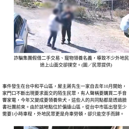
詐騙集團假借二手交易、寵物領養名義，導致不少外地民
途上山面交卻撲空。(圖／民眾提供)
事件發生在台中和平山區，屋主蔣先生一家自去年10月開始，
家門口不斷出現要求面交的陌生民眾，有人聲稱要購買二手音
響家電，今年又變成要領養柴犬，這些人的共同點都是透過臉
書社團前來。由於該地點位於偏遠山區，從台中市區出發至少
需要1小時車程，外地民眾更是舟車勞頓，卻只能空手而歸。