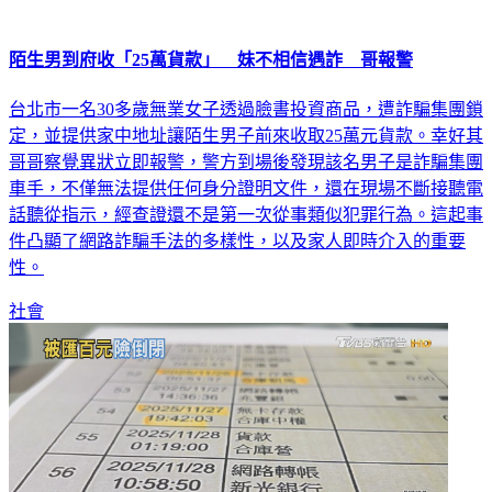
陌生男到府收「25萬貨款」 妹不相信遇詐 哥報警
台北市一名30多歲無業女子透過臉書投資商品，遭詐騙集團鎖
定，並提供家中地址讓陌生男子前來收取25萬元貨款。幸好其
哥哥察覺異狀立即報警，警方到場後發現該名男子是詐騙集團
車手，不僅無法提供任何身分證明文件，還在現場不斷接聽電
話聽從指示，經查證還不是第一次從事類似犯罪行為。這起事
件凸顯了網路詐騙手法的多樣性，以及家人即時介入的重要
性。
社會