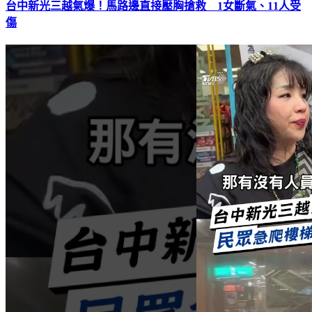
台中新光三越氣爆！馬路邊直接壓胸搶救 1女斷氣、11人受
傷