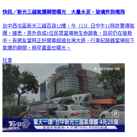
快訊／新光三越氣爆瞬間曝光 大量水泥、玻璃炸到噴飛
台中西屯區新光三越百貨12樓，今（13）日中午11時許驚傳氣
爆，據悉，意外造成1位民眾當場無生命跡象，目前仍在搶救
中。有網友當時正好開車經過台灣大道，行車紀錄器當場拍下
氣爆的瞬間，稍早畫面也曝光。
社會