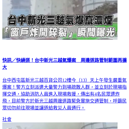
快訊／快繞道！台中新光三越氣爆案 周邊道路管制範圍再擴
大
台中西屯區新光三越百貨公司12樓今（13）天上午發生嚴重氣
爆案！警方立刻派遣大量警力到場疏散人群，並立刻於現場指
揮交通，協助消防人員進入現場救援，傳出有4名民眾遭炸
飛，目前警方於新光三越周邊道路緊急實施交通管制，呼籲民
眾切勿前往現場並讓道給救災人員通行。
社會