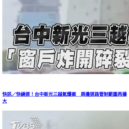
快訊／快繞道！台中新光三越氣爆案 周邊道路管制範圍再擴
大