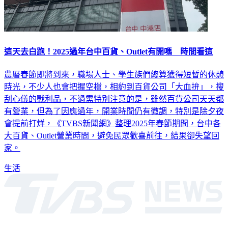
這天去白跑！2025過年台中百貨、Outlet有開嗎 時間看這
農曆春節即將到來，職場人士、學生族們總算獲得短暫的休憩
時光，不少人也會把握空檔，相約到百貨公司「大血拚」，搜
刮心儀的戰利品，不過需特別注意的是，雖然百貨公司天天都
有營業，但為了因應過年，開業時間仍有微調，特別是除夕夜
會提前打烊，《TVBS新聞網》整理2025年春節期間，台中各
大百貨、Outlet營業時間，避免民眾歡喜前往，結果卻失望回
家。
生活