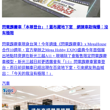
閃電霹靂車「本尊登台」！蓋布藏地下室 網猜車款嗨爆：沒
有極限
閃電霹靂車現身台灣！今年適逢《閃電霹靂車》x MegaHouse
合作10週年，官方舉辦之Mega Hobby EXPO盛典今年首個展
出地點特意選在新光三越A11。現場除了會販售限定閃電霹靂
車模型，新光三越日前更透露會有「1:1」閃電霹靂車實車登
台，而日前這輛車已經出現在百貨地下室，引來網友熱血喊
出：「今天的我沒有極限！」
汽車