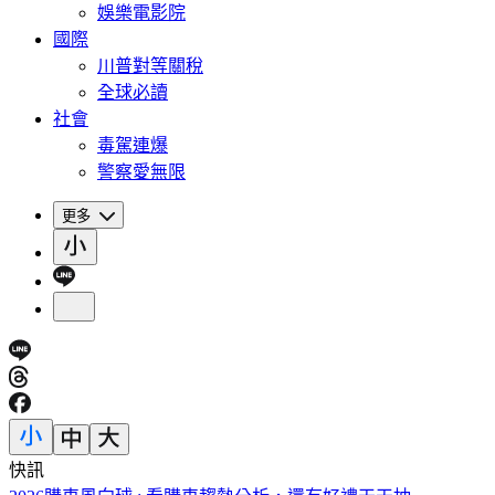
娛樂電影院
國際
川普對等關稅
全球必讀
社會
毒駕連爆
警察愛無限
更多
快訊