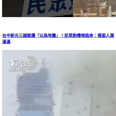
台中新光三越氣爆「以為地震」！民眾跑樓梯逃命：裡面人潮
滿滿