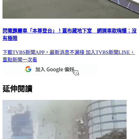
閃電霹靂車「本尊登台」！蓋布藏地下室 網猜車款嗨爆：沒
有極限
下載TVBS新聞APP，最新消息不漏接
加入TVBS新聞LINE，
重點新聞一次看
延伸閱讀