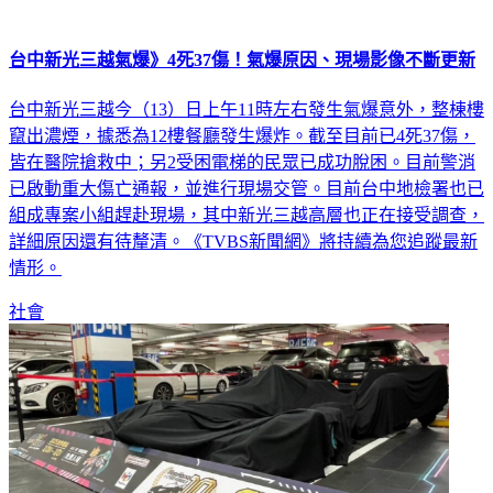
台中新光三越氣爆》4死37傷！氣爆原因、現場影像不斷更新
台中新光三越今（13）日上午11時左右發生氣爆意外，整棟樓
竄出濃煙，據悉為12樓餐廳發生爆炸。截至目前已4死37傷，
皆在醫院搶救中；另2受困電梯的民眾已成功脫困。目前警消
已啟動重大傷亡通報，並進行現場交管。目前台中地檢署也已
組成專案小組趕赴現場，其中新光三越高層也正在接受調查，
詳細原因還有待釐清。《TVBS新聞網》將持續為您追蹤最新
情形。
社會