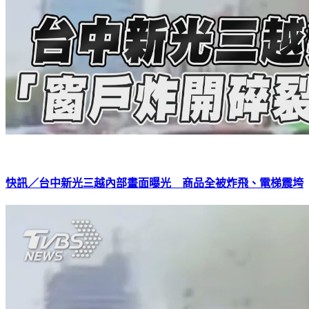
快訊／台中新光三越內部畫面曝光 商品全被炸飛、電梯震垮