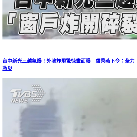
台中新光三越氣爆！外牆炸飛驚悚畫面曝 盧秀燕下令：全力
救災