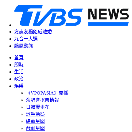
方志友楊銘威離婚
九合一大選
颱風動態
首頁
即時
生活
政治
娛樂
《VPOPASIA》開播
演唱會搶票情報
日韓爆米花
歌手動態
綜藝星聞
戲劇星聞