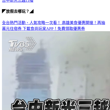
台中新光三越11樓
◤放假去哪玩？◢
全台熱門活動、人氣攻略一次看！
高雄美食優惠開搶！再抽
萬元住宿券
下載食尚玩家APP！免費領取優惠券