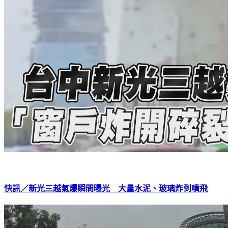
快訊／新光三越氣爆瞬間曝光 大量水泥、玻璃炸到噴飛