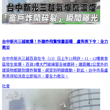
台中新光三越氣爆！外牆炸飛驚悚畫面曝 盧秀燕下令：全力
救災
台中市新光三越百貨在今（13）日上午11時許，11、12樓美食
區發生氣爆，百貨1樓大門玻璃窗全被震碎，連距離2公里外的
建築物都聽到爆炸聲響、感受到明顯震動。對此，台中市長盧
秀燕得知消息立即指示，要全力救災。
社會