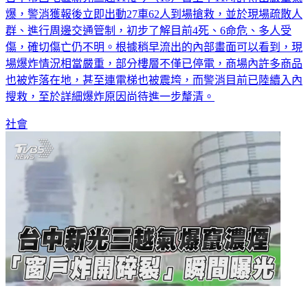
爆，警消獲報後立即出動27車62人到場搶救，並於現場疏散人
群、進行周邊交通管制，初步了解目前4死、6命危、多人受
傷，確切傷亡仍不明。根據稍早流出的內部畫面可以看到，現
場爆炸情況相當嚴重，部分樓層不僅已停電，商場內許多商品
也被炸落在地，甚至連電梯也被震垮，而警消目前已陸續入內
搜救，至於詳細爆炸原因尚待進一步釐清。
社會