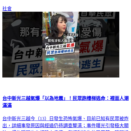
社會
台中新光三越氣爆「以為地震」！民眾跑樓梯逃命：裡面人潮
滿滿
台中新光三越今（13）日發生恐怖氣爆、目前已知有民眾被炸
出，詳細事發原因與經過仍待調查釐清；事件曝光引發極大關