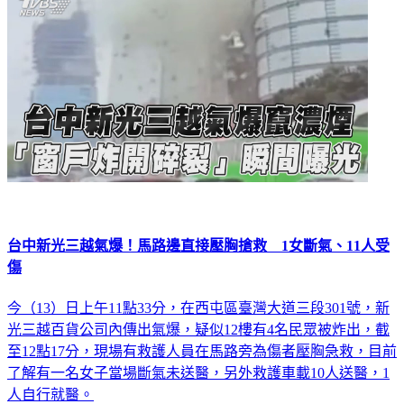
台中新光三越氣爆！馬路邊直接壓胸搶救 1女斷氣、11人受
傷
今（13）日上午11點33分，在西屯區臺灣大道三段301號，新
光三越百貨公司內傳出氣爆，疑似12樓有4名民眾被炸出，截
至12點17分，現場有救護人員在馬路旁為傷者壓胸急救，目前
了解有一名女子當場斷氣未送醫，另外救護車載10人送醫，1
人自行就醫。