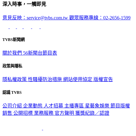
深入時事，一觸即見
意見反映：service@tvbs.com.tw
觀眾服務專線：02-2656-1599
TVBS新聞網
關於我們
56新聞台節目表
政策與隱私
隱私權政策
性騷擾防治措施
網站使用協定
版權宣告
認識 TVBS
公司介紹
企業動態
人才招募
主播專區
星藝象娛樂
節目版權
銷售
公開招標
業務服務
官方聲明
獲獎紀錄／認證