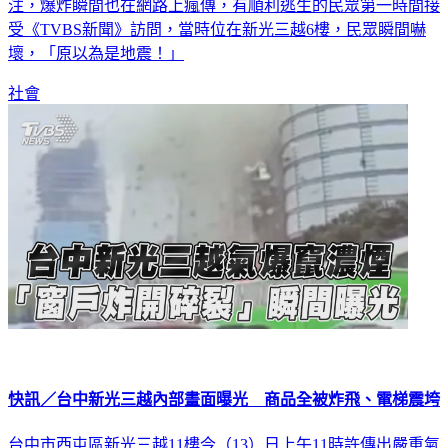
注，爆炸瞬間也在網路上瘋傳，有順利逃生的民眾第一時間接
受《TVBS新聞》訪問，當時位在新光三越6樓，民眾瞬間嚇
壞，「原以為是地震！」
社會
快訊／台中新光三越內部畫面曝光 商品全被炸飛、電梯震垮
台中市西屯區新光三越11樓今（13）日上午11時許傳出嚴重氣