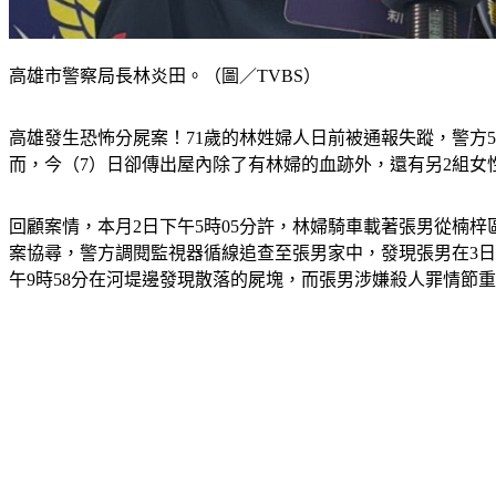
高雄市警察局長林炎田。（圖／TVBS）
高雄發生恐怖分屍案！71歲的林姓婦人日前被通報失蹤，警方
而，今（7）日卻傳出屋內除了有林婦的血跡外，還有另2組女
回顧案情，本月2日下午5時05分許，林婦騎車載著張男從楠
案協尋，警方調閱監視器循線追查至張男家中，發現張男在3日
午9時58分在河堤邊發現散落的屍塊，而張男涉嫌殺人罪情節重