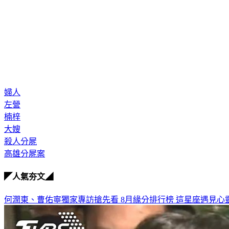
婦人
左營
楠梓
大嫂
殺人分屍
高雄分屍案
◤人氣夯文◢
何潤東、曹佑寧獨家專訪搶先看
8月緣分排行榜 這星座遇見心