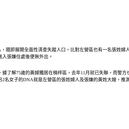
A，隨即展開全面性清查失蹤人口，比對左營區也有一名張姓婦人
進入張嫌住處後便無外出。
據了解75歲的黃婦獨居在楠梓區，去年11月就已失聯，而警
2名女子的DNA就是左營區的張姓婦人及張嫌的黃姓大嫂，推測