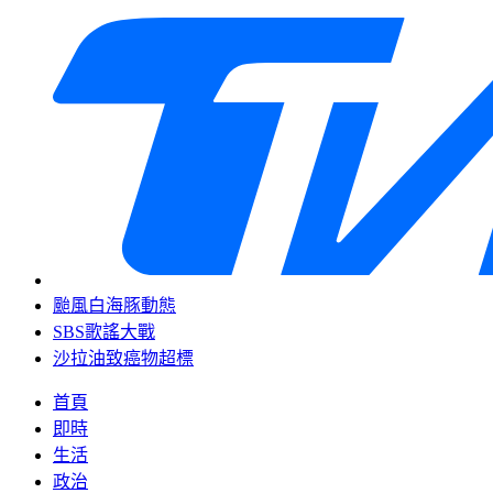
颱風白海豚動態
SBS歌謠大戰
沙拉油致癌物超標
首頁
即時
生活
政治