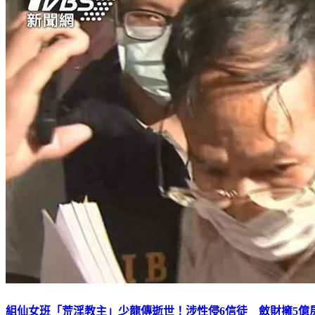
組仙女班「荒淫教主」少龍傳逝世！涉性侵6信徒 斂財擁5億