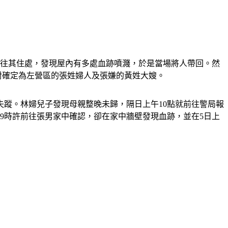
前往其住處，發現屋內有多處血跡噴濺，於是當場將人帶回。然
對確定為左營區的張姓婦人及張嫌的黃姓大嫂。
失蹤。林婦兒子發現母親整晚未歸，隔日上午10點就前往警局報
間9時許前往張男家中確認，卻在家中牆壁發現血跡，並在5日上