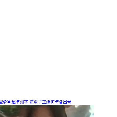
靈夥伴
超準測字!這輩子正緣何時會出現