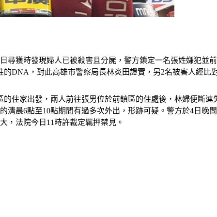
5日尋獲時發現婦人已被殺害且分屍，警方鎖定一名張姓嫌犯並
性的DNA，對此高雄市警察局長林炎田證實，另2名被害人經比
梓區的住家出發，兩人前往張男位於前鎮區的住處後，林婦便斷連
的清晨6點至10點期間有過多次外出，形跡可疑。警方於4日晚
大，法院今日11時許裁定羈押禁見。