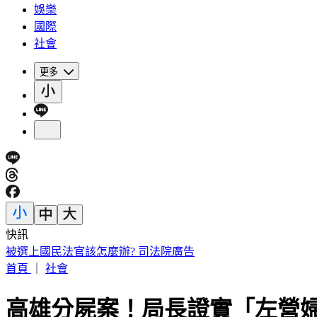
娛樂
國際
社會
更多
快訊
白海豚颱風路徑又變了！北部首當其衝 風雨最猛時刻曝
首頁
｜
社會
高雄分屍案！局長證實「左營