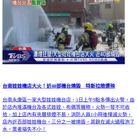
台南娃娃機店大火！近40部機台燒毀 特斯拉險遭殃
台南永康區一家大型娃娃機台店，1日上午9點多傳出火警，由
於店內堆滿機台及各式娃娃、布偶等雜物，火勢一發不可收
拾，加上店內有夾層排煙不易，消防人員1小時後撲滅火勢，
店內近百部娃娃機台，三分之一被燒毀，其餘在滅火過程泡了
水，業者損失不小！