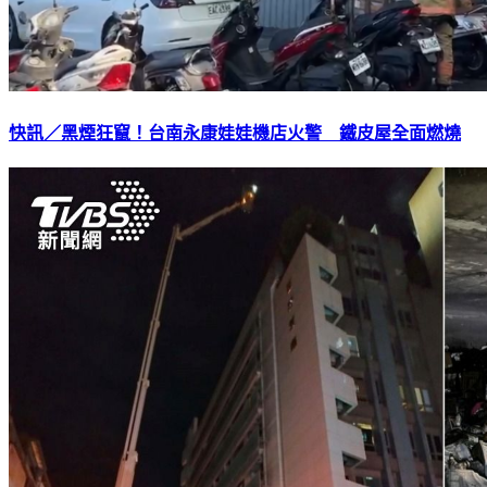
快訊／黑煙狂竄！台南永康娃娃機店火警 鐵皮屋全面燃燒