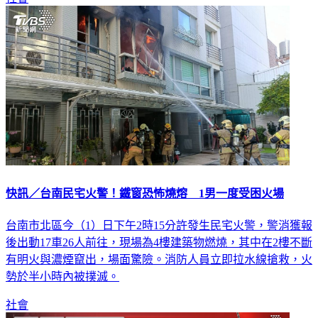
快訊／台南民宅火警！鐵窗恐怖燒熔 1男一度受困火場
台南市北區今（1）日下午2時15分許發生民宅火警，警消獲報
後出動17車26人前往，現場為4樓建築物燃燒，其中在2樓不斷
有明火與濃煙竄出，場面驚險。消防人員立即拉水線搶救，火
勢於半小時內被撲滅。
社會