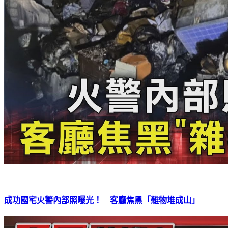
成功國宅火警內部照曝光！ 客廳焦黑「雜物堆成山」