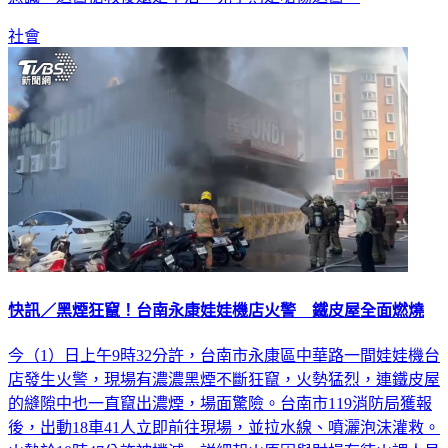
社會
快訊／黑煙狂竄！台南永康娃娃機店火警 鐵皮屋全面燃燒
今（1）日上午9時32分許，台南市永康區中華路一間娃娃機台
店發生火警，現場有濃濃黑煙不斷狂竄，火勢猛烈，連鐵皮屋
的縫隙中也一直竄出濃煙，場面驚險。台南市119消防局獲報
後，出動18車41人立即前往現場，並拉水線、噴灑泡沫灌救。