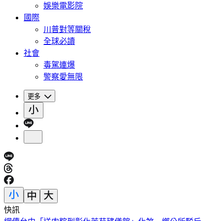
娛樂電影院
國際
川普對等關稅
全球必讀
社會
毒駕連爆
警察愛無限
更多
快訊