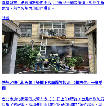
傷勢嚴重，送醫搶救後仍不治；19歲兒子則是嗆傷，暫無生命
危險，稍早火場內部照也曝光。
社會
快訊／迪化街火警！疑樓下宮廟爆竹起火 2樓男住戶一度受
困
台北市迪化街驚傳火警！今（1）日上午8時許，台北市消防局
接獲民眾報案，指稱迪化街1處宮廟疑似囤放的爆竹起火，現