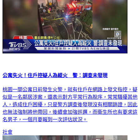
公寓失火！住戶控疑人為縱火 警：調查未發現
桃園一間公寓日前發生火警，就有住戶在網路上發文指控，疑
似是一名鄰居涉案，還表示對方平常行為脫序，常常騷擾其他
人，造成住戶困擾，只是警方調查後發現沒有相關跡證，因此
也無法強制將他帶回，後續會加強巡邏，而衛生所也有要求這
名男子，一個月要報到一次評估狀況。
社會