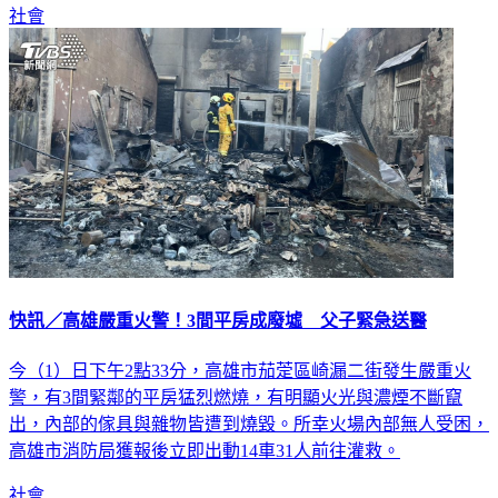
社會
快訊／高雄嚴重火警！3間平房成廢墟 父子緊急送醫
今（1）日下午2點33分，高雄市茄萣區崎漏二街發生嚴重火
警，有3間緊鄰的平房猛烈燃燒，有明顯火光與濃煙不斷竄
出，內部的傢具與雜物皆遭到燒毀。所幸火場內部無人受困，
高雄市消防局獲報後立即出動14車31人前往灌救。
社會