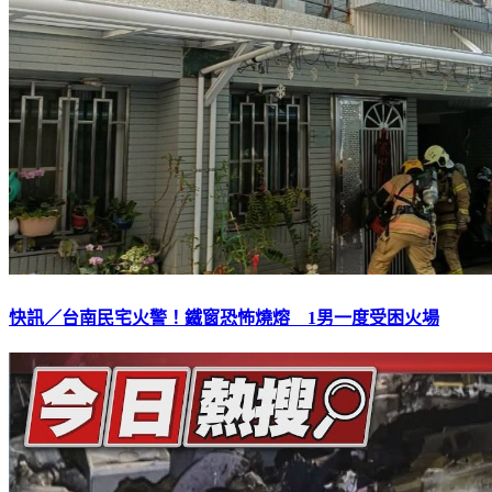
快訊／台南民宅火警！鐵窗恐怖燒熔 1男一度受困火場