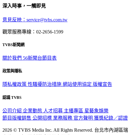
深入時事，一觸即見
意見反映：service@tvbs.com.tw
觀眾服務專線：02-2656-1599
TVBS新聞網
關於我們
56新聞台節目表
政策與隱私
隱私權政策
性騷擾防治措施
網站使用協定
版權宣告
認識 TVBS
公司介紹
企業動態
人才招募
主播專區
星藝象娛樂
節目版權銷售
公開招標
業務服務
官方聲明
獲獎紀錄／認證
2026 © TVBS Media Inc. All Rights Reserved. 台北市內湖區瑞