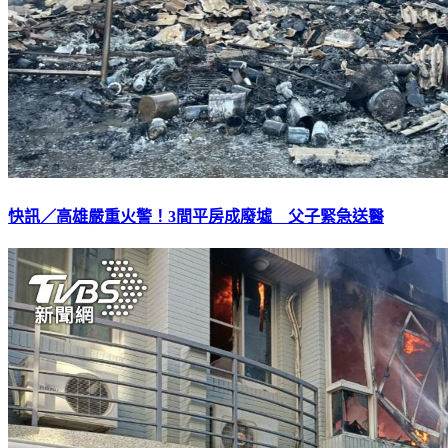
快訊／高雄嚴重火警！3間平房成廢墟 父子緊急送醫