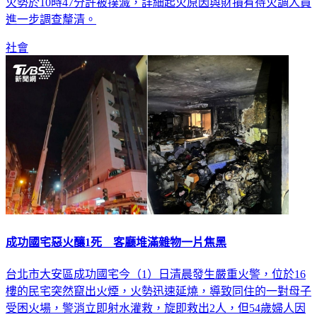
火勢於10時47分許被撲滅，詳細起火原因與財損有待火調人員
進一步調查釐清。
社會
成功國宅惡火釀1死 客廳堆滿雜物一片焦黑
台北市大安區成功國宅今（1）日清晨發生嚴重火警，位於16
樓的民宅突然竄出火煙，火勢迅速延燒，導致同住的一對母子
受困火場，警消立即射水灌救，旋即救出2人，但54歲婦人因