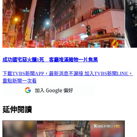
成功國宅惡火釀1死 客廳堆滿雜物一片焦黑
下載TVBS新聞APP，最新消息不漏接
加入TVBS新聞LINE，
重點新聞一次看
延伸閱讀