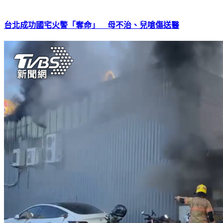
台北成功國宅火警「奪命」 母不治、兒嗆傷送醫