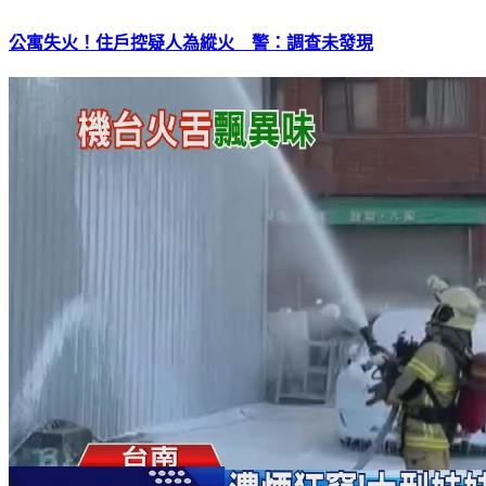
公寓失火！住戶控疑人為縱火 警：調查未發現