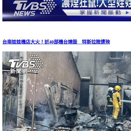
台南娃娃機店大火！近40部機台燒毀 特斯拉險遭殃