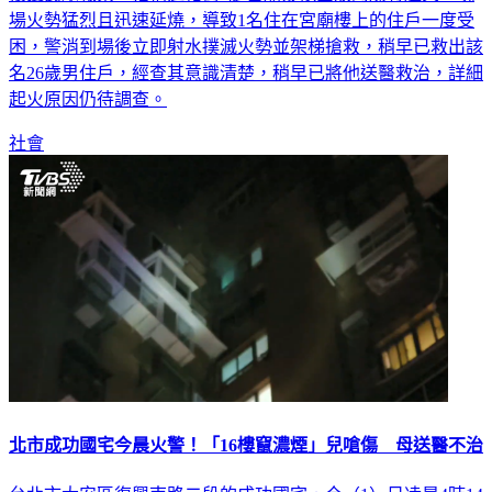
場火勢猛烈且迅速延燒，導致1名住在宮廟樓上的住戶一度受
困，警消到場後立即射水撲滅火勢並架梯搶救，稍早已救出該
名26歲男住戶，經查其意識清楚，稍早已將他送醫救治，詳細
起火原因仍待調查。
社會
北市成功國宅今晨火警！「16樓竄濃煙」兒嗆傷 母送醫不治