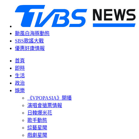
颱風白海豚動態
SBS歌謠大戰
優惠好康情報
首頁
即時
生活
政治
娛樂
《VPOPASIA》開播
演唱會搶票情報
日韓爆米花
歌手動態
綜藝星聞
戲劇星聞