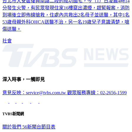
台北市大安區復興南路二段的成功國宅，今（1）日凌晨4時14
分發生火警，有民眾發現住家16樓竄出濃煙，趕緊報案，消防
到場後立即佈線搶救，住處內共救出2名母子並送醫，其中1名
53歲母親外科OHCA送醫不治，另一名19歲兒子意識清楚，嗆
傷送醫。
社會
深入時事，一觸即見
意見反映：service@tvbs.com.tw
觀眾服務專線：02-2656-1599
TVBS新聞網
關於我們
56新聞台節目表