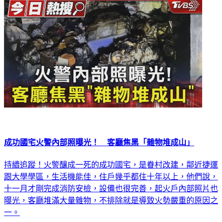
成功國宅火警內部照曝光！ 客廳焦黑「雜物堆成山」
持續追蹤！火警釀成一死的成功國宅，是眷村改建，鄰近捷運
跟大學學區，生活機能佳，住戶幾乎都住十年以上，他們說，
十一月才剛完成消防安檢，設備也很完善，起火戶內部照片也
曝光，客廳堆滿大量雜物，不排除就是導致火勢嚴重的原因之
一。