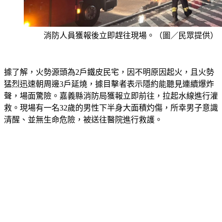
消防人員獲報後立即趕往現場。（圖／民眾提供）
據了解，火勢源頭為2戶鐵皮民宅，因不明原因起火，且火勢
猛烈迅速朝周邊3戶延燒，據目擊者表示隱約能聽見連續爆炸
聲，場面驚險。嘉義縣消防局獲報立即前往，拉起水線進行灌
救。現場有一名32歲的男性下半身大面積灼傷，所幸男子意識
清醒、並無生命危險，被送往醫院進行救護。