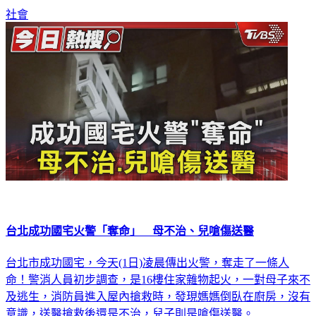
社會
台北成功國宅火警「奪命」 母不治、兒嗆傷送醫
台北市成功國宅，今天(1日)凌晨傳出火警，奪走了一條人
命！警消人員初步調查，是16樓住家雜物起火，一對母子來不
及逃生，消防員進入屋內搶救時，發現媽媽倒臥在廚房，沒有
意識，送醫搶救後還是不治，兒子則是嗆傷送醫。