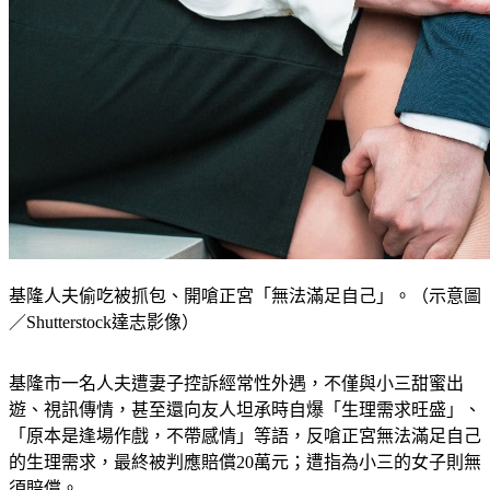
基隆人夫偷吃被抓包、開嗆正宮「無法滿足自己」。（示意圖
／Shutterstock達志影像）
基隆市一名人夫遭妻子控訴經常性外遇，不僅與小三甜蜜出
遊、視訊傳情，甚至還向友人坦承時自爆「生理需求旺盛」、
「原本是逢場作戲，不帶感情」等語，反嗆正宮無法滿足自己
的生理需求，最終被判應賠償20萬元；遭指為小三的女子則無
須賠償。