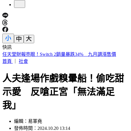
快訊
開砲東發號不厚道 詹江村：沒必要先找蔣萬安簽名再嘲諷
首頁
｜
社會
人夫逢場作戲糗暈船！偷吃甜
示愛 反嗆正宮「無法滿足
我」
編輯：易軍堯
發佈時間：2024.10.20 13:14