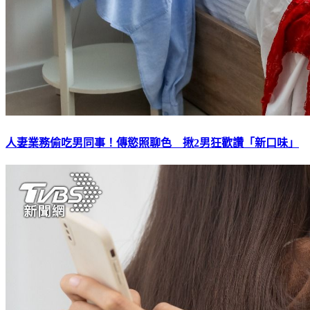
人妻業務偷吃男同事！傳慾照聊色 揪2男狂歡讚「新口味」