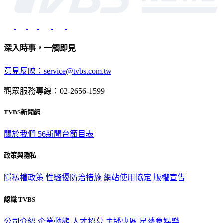
深入時事，一觸即見
意見反映：service@tvbs.com.tw
觀眾服務專線：02-2656-1599
TVBS新聞網
關於我們
56新聞台節目表
政策與隱私
隱私權政策
性騷擾防治措施
網站使用協定
版權宣告
認識 TVBS
公司介紹
企業動態
人才招募
主播專區
星藝象娛樂