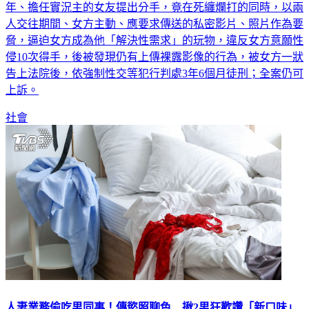
年、擔任實況主的女友提出分手，竟在死纏爛打的同時，以兩
人交往期間、女方主動、應要求傳送的私密影片、照片作為要
脅，逼迫女方成為他「解決性需求」的玩物，違反女方意願性
侵10次得手，後被發現仍有上傳裸露影像的行為，被女方一狀
告上法院後，依強制性交等犯行判處3年6個月徒刑；全案仍可
上訴。
社會
人妻業務偷吃男同事！傳慾照聊色 揪2男狂歡讚「新口味」