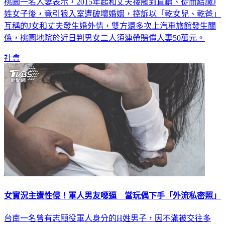
桃園一名人妻表示，2015年起和丈夫接觸到直銷、從而結識J
姓女子後，竟引狼入室遭破壞婚姻，控訴以「乾女兒、乾爸」
互稱的J女和丈夫發生婚外情，雙方還多次上汽車旅館發生關
係，桃園地院於近日判男女二人須連帶賠償人妻50萬元。
社會
女實況主遭性侵！軍人男友噁逼 當玩偶下手「外流私密照」
台南一名曾有志願役軍人身分的H姓男子，因不滿被交往多