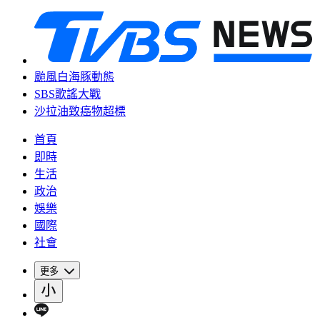
颱風白海豚動態
SBS歌謠大戰
沙拉油致癌物超標
首頁
即時
生活
政治
娛樂
國際
社會
更多