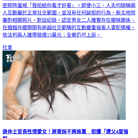
密照時羞喊「我拍給你看才好看」。即便小三、人夫均辯稱兩
人互動屬於正常社交範圍，並沒有任何踰矩的行為，新北地院
審酌相關照片、對話紀錄，認定男女二人確實存在曖昧關係、
在婚姻存續期間有逾越社交範疇的互動嚴重損害人妻配偶權，
依法判兩人連帶賠償15萬元；全案仍可上訴。
社會
退休士官長性侵愛女！屏東妹不爽挨罵 怒爆「遭父4度強