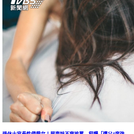
退休士官長性侵愛女！屏東妹不爽挨罵 怒爆「遭父4度強