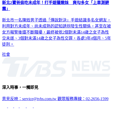
新北2寶爸偷吃未成年！打手遊獵嫩妹 爽勾多女「上車測避
震」
新北市一名陳姓男子透過「傳說對決」手遊結識多名女網友，
利用對方未成年、尚未成熟的認知誘拐發生性關係，甚至在被
女方報警後還不斷騷擾，最終被依2個對未滿14歲之女子為性
交未遂、3個對未滿14歲之女子為性交罪，各處3年4個月、5年
徒刑。
社會
深入時事，一觸即見
意見反映：service@tvbs.com.tw
觀眾服務專線：02-2656-1599