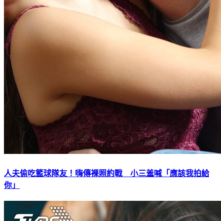
人夫偷吃籃球隊友！嗨傳裸照約戰 小三羞喊「應該我拍給
你」