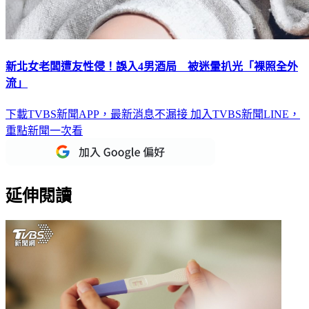
新北女老闆遭友性侵！誤入4男酒局 被迷暈扒光「裸照全外
流」
下載TVBS新聞APP，最新消息不漏接
加入TVBS新聞LINE，
重點新聞一次看
延伸閱讀