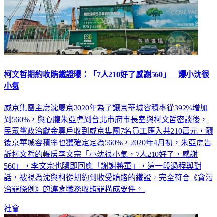
柯文哲期約收賄鐵證曝：「7人210好了感謝560」 爆小沈很
小氣
威京集團主席沈慶京2020年為了讓京華城容積率從392%增加
到560%，與心腹朱亞虎到台北市府市長室與柯文哲密談後，
民眾黨政治獻金專戶收到威京集團7名員工匯入共210萬元，隨
後京華城容積率也獲確定定為560%，2020年4月初，朱亞虎告
訴柯文哲的帳房李文宗「小沈很小氣，7人210好了，感謝
560」，李文宗也隨即回應「謝謝將軍」，這一段過程與對
話，被視為沈與柯從期約到收受賄賂的鐵證，完全符合《貪污
治罪條例》的違背職務收賄罪構成要件。
社會