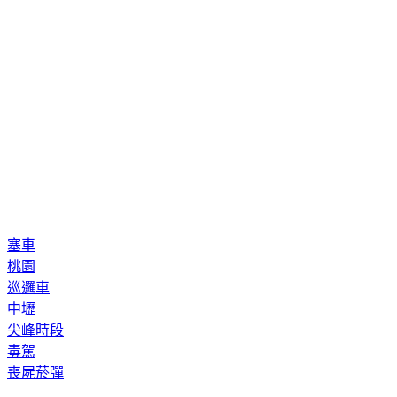
塞車
桃園
巡邏車
中壢
尖峰時段
毒駕
喪屍菸彈