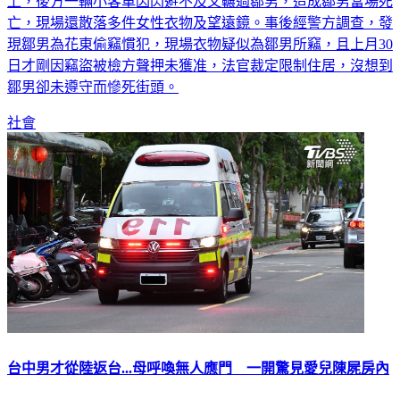
上，後方一輛小客車因閃避不及又輾過鄒男，造成鄒男當場死
亡，現場還散落多件女性衣物及望遠鏡。事後經警方調查，發
現鄒男為花東偷竊慣犯，現場衣物疑似為鄒男所竊，且上月30
日才剛因竊盜被檢方聲押未獲准，法官裁定限制住居，沒想到
鄒男卻未遵守而慘死街頭。
社會
台中男才從陸返台...母呼喚無人應門 一開驚見愛兒陳屍房內