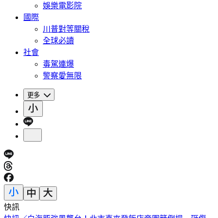
娛樂電影院
國際
川普對等關稅
全球必讀
社會
毒駕連爆
警察愛無限
更多
快訊