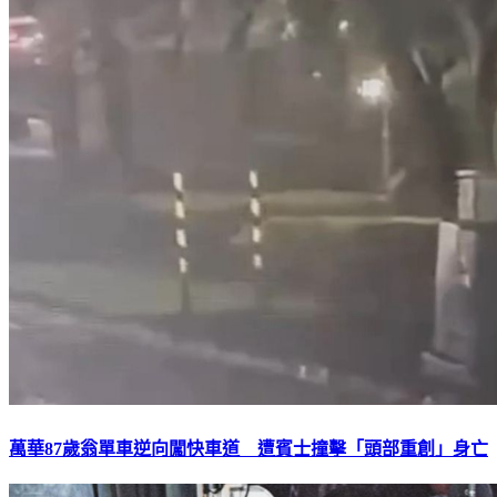
萬華87歲翁單車逆向闖快車道 遭賓士撞擊「頭部重創」身亡