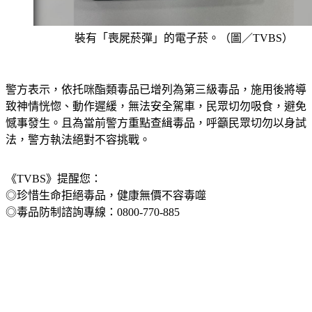
裝有「喪屍菸彈」的電子菸。（圖／TVBS）
警方表示，依托咪酯類毒品已增列為第三級毒品，施用後將導
致神情恍惚、動作遲緩，無法安全駕車，民眾切勿吸食，避免
憾事發生。且為當前警方重點查緝毒品，呼籲民眾切勿以身試
法，警方執法絕對不容挑戰。
《TVBS》提醒您：
◎珍惜生命拒絕毒品，健康無價不容毒噬
◎毒品防制諮詢專線：0800-770-885