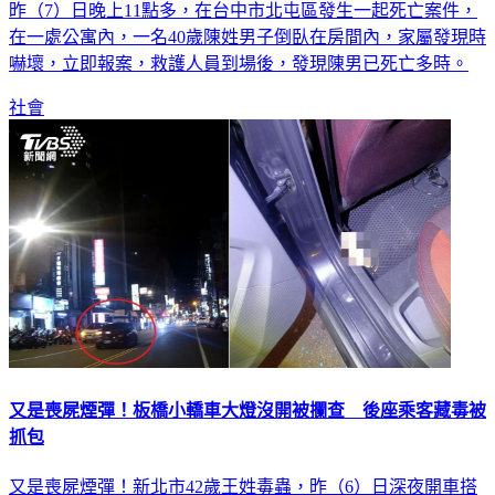
昨（7）日晚上11點多，在台中市北屯區發生一起死亡案件，
在一處公寓內，一名40歲陳姓男子倒臥在房間內，家屬發現時
嚇壞，立即報案，救護人員到場後，發現陳男已死亡多時。
社會
又是喪屍煙彈！板橋小轎車大燈沒開被攔查 後座乘客藏毒被
抓包
又是喪屍煙彈！新北市42歲王姓毒蟲，昨（6）日深夜開車搭