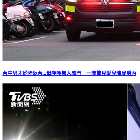
台中男才從陸返台...母呼喚無人應門 一開驚見愛兒陳屍房內