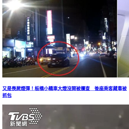
又是喪屍煙彈！板橋小轎車大燈沒開被攔查 後座乘客藏毒被
抓包