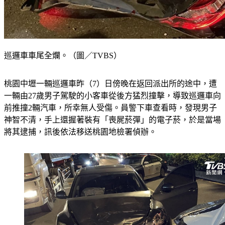
巡邏車車尾全爛。（圖／TVBS）
桃園中壢一輛巡邏車昨（7）日傍晚在返回派出所的途中，遭
一輛由27歲男子駕駛的小客車從後方猛烈撞擊，導致巡邏車向
前推撞2輛汽車，所幸無人受傷。員警下車查看時，發現男子
神智不清，手上還握著裝有「喪屍菸彈」的電子菸，於是當場
將其逮捕，訊後依法移送桃園地檢署偵辦。