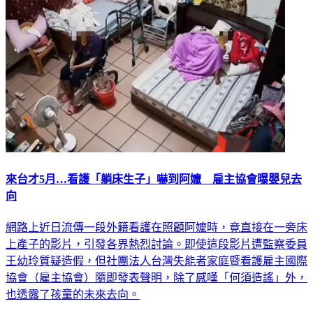
來台才5月…看護「躺床生子」嚇到阿嬤 雇主協會曝嬰兒去
向
網路上近日流傳一段外籍看護在照顧阿嬤時，竟直接在一旁床
上產子的影片，引發各界熱烈討論。即使這段影片遭監察委員
王幼玲質疑造假，但社團法人台灣失能者家庭暨看護雇主國際
協會（雇主協會）隨即發表聲明，除了感嘆「何須造謠」外，
也透露了孩童的未來去向。