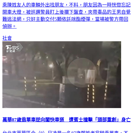
乘陳姓友人的車輛外出找朋友，不料，朋友因為一時恍惚忘記
開車大燈，被巡邏警員盯上後攔下盤查，夾帶毒品的王男自覺
難逃法網，只好主動交付5顆依託咪酯煙彈，當場被警方帶回
偵辦。
社會
萬華87歲翁單車逆向闖快車道 遭賓士撞擊「頭部重創」身亡