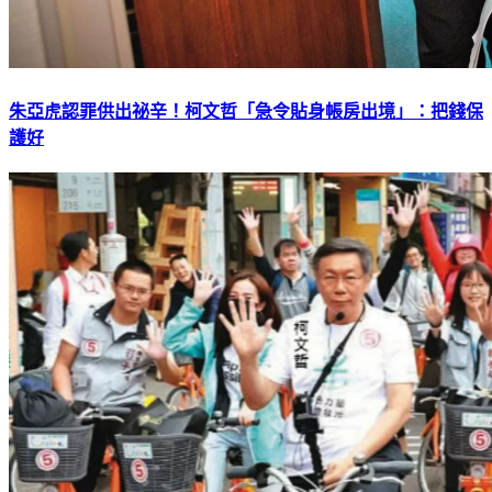
朱亞虎認罪供出祕辛！柯文哲「急令貼身帳房出境」：把錢保
護好