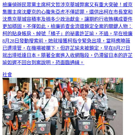
檢廉偵辦民眾黨主席柯文哲涉京華城弊案又有重大突破！威京
集團主席沈慶京的心腹朱亞虎不僅認罪，還供出柯在市長室和
沈喬京華城容積率及捐多少政治獻金，讓期約行收賄構成要件
更加穩固。不僅如此，檢廉追查金流還鎖定全案的關鍵人物：
柯的貼身帳房、綽號「橘子」的祕書許芷瑜，不過，早在檢廉
8月28日發動搜索前，她就接獲柯指令緊急出境，當時應曉薇
已遭境管，在機場被攔下，但許芷瑜未被鎖定，早在8月27日
就出境抵達日本。隨著全案進入收網階段，仍滯留日本的許芷
瑜如遲不回台到案說明，恐面臨通緝。
社會