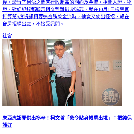
後，證實了柯沈之間有行收賄罪的期約及金流，相關人證、物
證、對話記錄都顯示柯文哲難逃收賄罪，就在10月1日檢察官
打算第5度提訊柯要追查賄款金流時，他竟又使出怪招，賴在
舍房拒絕出庭，不接受訊問。
社會
朱亞虎認罪供出祕辛！柯文哲「急令貼身帳房出境」：把錢保
護好