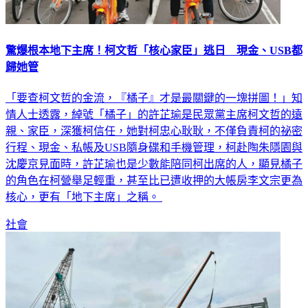
驚爆根本地下主席！柯文哲「核心家臣」逃日 現金、USB都
歸她管
「要查柯文哲的金流，『橘子』才是最關鍵的一塊拼圖！」知
情人士透露，綽號「橘子」的許芷瑜是民眾黨主席柯文哲的遠
親、家臣，深獲柯信任，她對柯忠心耿耿，不僅負責柯的祕密
行程、現金、私帳及USB隨身碟和手機管理，柯赴陶朱隱園與
沈慶京見面時，許芷瑜也是少數能陪同柯出席的人，顯見橘子
的角色在柯營舉足輕重，甚至比已遭收押的大帳房李文宗更為
核心，更有「地下主席」之稱。
社會