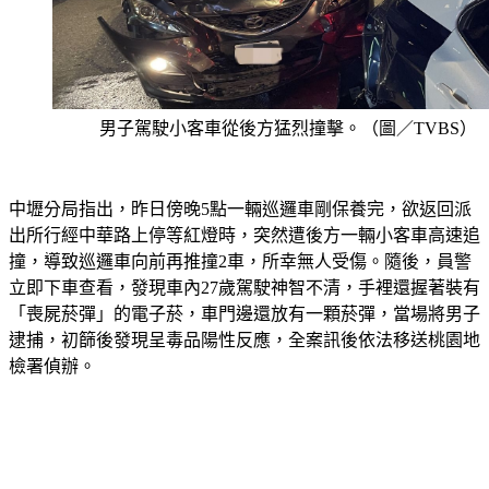
男子駕駛小客車從後方猛烈撞擊。（圖／TVBS）
中壢分局指出，昨日傍晚5點一輛巡邏車剛保養完，欲返回派
出所行經中華路上停等紅燈時，突然遭後方一輛小客車高速追
撞，導致巡邏車向前再推撞2車，所幸無人受傷。隨後，員警
立即下車查看，發現車內27歲駕駛神智不清，手裡還握著裝有
「喪屍菸彈」的電子菸，車門邊還放有一顆菸彈，當場將男子
逮捕，初篩後發現呈毒品陽性反應，全案訊後依法移送桃園地
檢署偵辦。