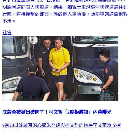
台北市萬華區今（8）日凌晨一名87歲鄭姓老翁騎乘單車，不
明原因逆向闖入快車道，結果一輛賓士車沿環河快速道路往北
行駛，直接撞擊到鄭翁，導致他人車噴飛，頭部重創送醫搶救
不治。
社會
底牌全被掀出破防了！柯文哲「2度拒應訊」內幕曝光
9月28日沈慶京的心腹朱亞虎與柯文哲的帳房李文宗遭收押