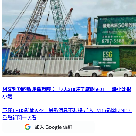
柯文哲期約收賄鐵證曝：「7人210好了感謝560」 爆小沈很
小氣
下載TVBS新聞APP，最新消息不漏接
加入TVBS新聞LINE，
重點新聞一次看