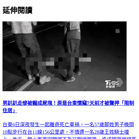
延伸閱讀
男趴趴走慘被輾成屍塊！原是台東慣竊7天前才被聲押「限制
住居」
台東6日深夜發生一起離奇死亡車禍，一名57歲鄒姓男子晚間
10點步行在台11線156公里處，不慎遭一名28歲王姓騎士撞