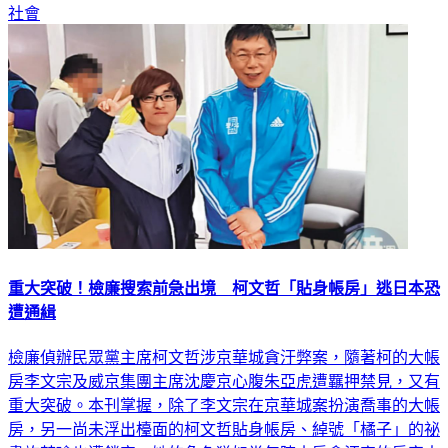
社會
重大突破！檢廉搜索前急出境 柯文哲「貼身帳房」逃日本恐
遭通緝
檢廉偵辦民眾黨主席柯文哲涉京華城貪汙弊案，隨著柯的大帳
房李文宗及威京集團主席沈慶京心腹朱亞虎遭羈押禁見，又有
重大突破。本刊掌握，除了李文宗在京華城案扮演喬事的大帳
房，另一尚未浮出檯面的柯文哲貼身帳房、綽號「橘子」的祕