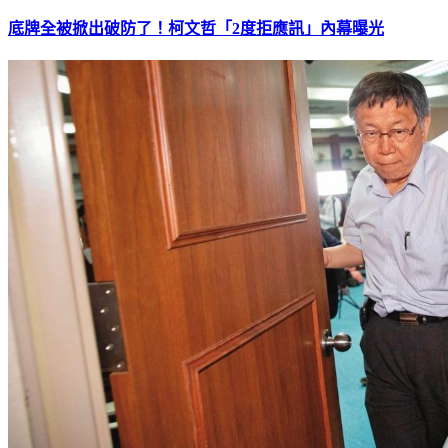
底牌全被掀出破防了！柯文哲「2度拒應訊」內幕曝光