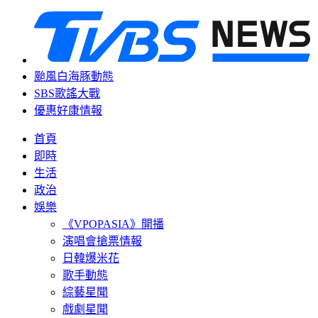
颱風白海豚動態
SBS歌謠大戰
優惠好康情報
首頁
即時
生活
政治
娛樂
《VPOPASIA》開播
演唱會搶票情報
日韓爆米花
歌手動態
綜藝星聞
戲劇星聞