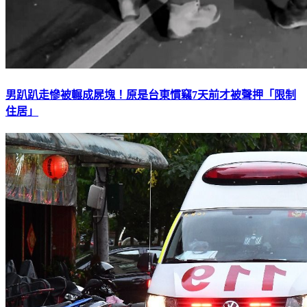
男趴趴走慘被輾成屍塊！原是台東慣竊7天前才被聲押「限制
住居」