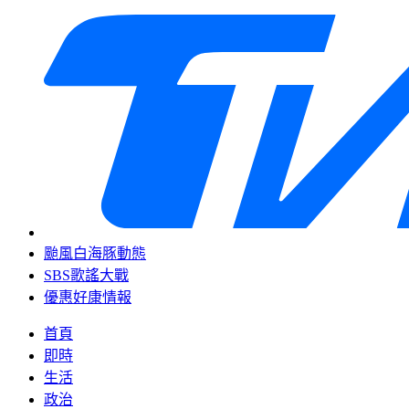
颱風白海豚動態
SBS歌謠大戰
優惠好康情報
首頁
即時
生活
政治