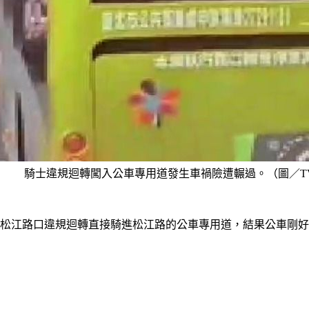
騎士違規迴轉闖入公車專用道發生車禍險遭輾過。（圖／TV
、松江路口違規迴轉直接騎進松江路的公車專用道，結果公車剛