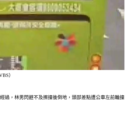
BS）
好經過，林男閃避不及擦撞後倒地，頭部差點遭公車左前輪撞