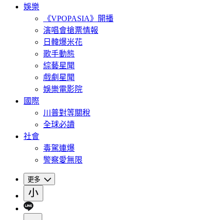
娛樂
《VPOPASIA》開播
演唱會搶票情報
日韓爆米花
歌手動態
綜藝星聞
戲劇星聞
娛樂電影院
國際
川普對等關稅
全球必讀
社會
毒駕連爆
警察愛無限
更多