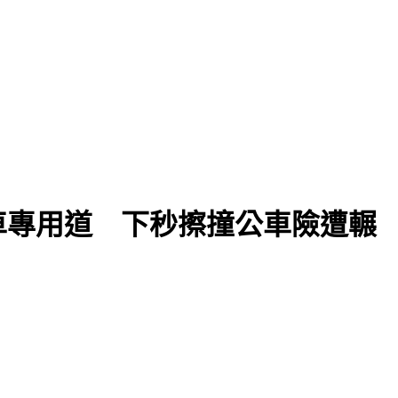
車專用道 下秒擦撞公車險遭輾