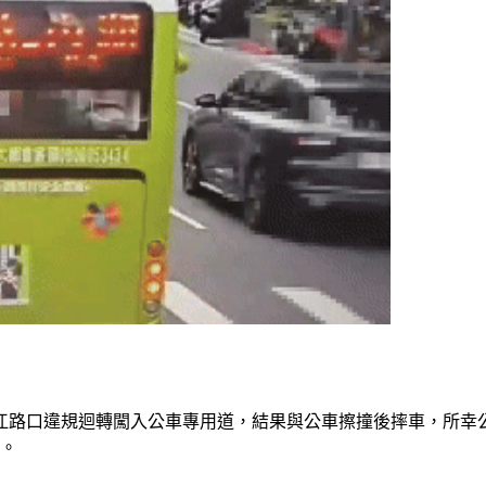
松江路口違規迴轉闖入公車專用道，結果與公車擦撞後摔車，所幸
清。