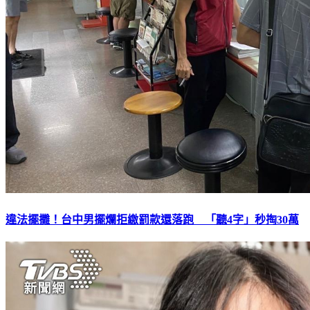
違法擺攤！台中男擺爛拒繳罰款還落跑 「聽4字」秒掏30萬