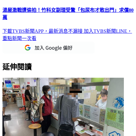
湯屋激戰遭偷拍！竹科女副理受驚「包尿布才敢出門」求償80
萬
下載TVBS新聞APP，最新消息不漏接
加入TVBS新聞LINE，
重點新聞一次看
延伸閱讀