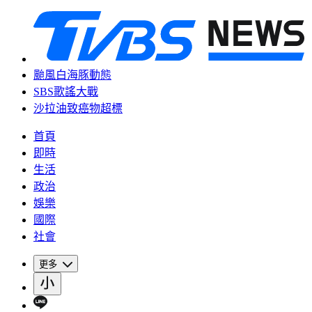
颱風白海豚動態
SBS歌謠大戰
沙拉油致癌物超標
首頁
即時
生活
政治
娛樂
國際
社會
更多