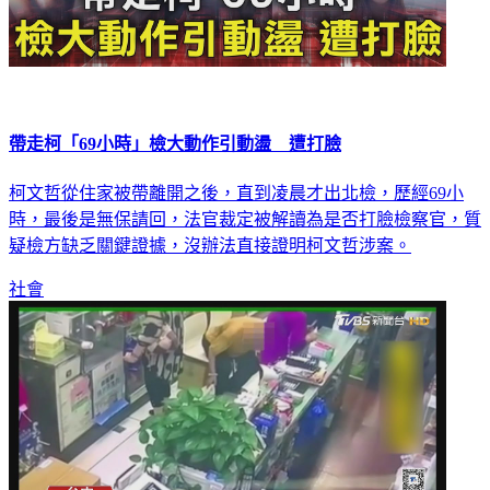
帶走柯「69小時」檢大動作引動盪 遭打臉
柯文哲從住家被帶離開之後，直到凌晨才出北檢，歷經69小
時，最後是無保請回，法官裁定被解讀為是否打臉檢察官，質
疑檢方缺乏關鍵證據，沒辦法直接證明柯文哲涉案。
社會