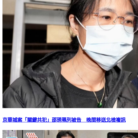
京華城案「關鍵共犯」邵琇珮列被告 晚間移送北檢複訊