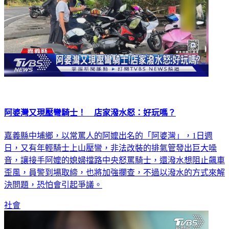
阿婆灣又現壓彎騎士！ 店家潑水怒：好玩嗎？
嘉義縣中埔鄉，以常罵人的阿嬤出名的「阿婆灣」，1日週
日，又有年輕騎士上山壓彎，非法改裝的排氣管發出巨大噪
音，讓接手阿嬤的媳婦擋路中央怒罵騎士，還潑水想阻止飆車
歪風，員警到場取締，也將加強攔查，不過以潑水的方式來解
決問題，恐怕會引起爭議。
社會