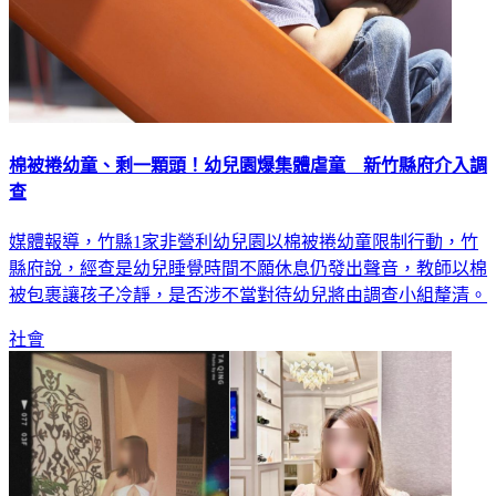
棉被捲幼童、剩一顆頭！幼兒園爆集體虐童 新竹縣府介入調
查
媒體報導，竹縣1家非營利幼兒園以棉被捲幼童限制行動，竹
縣府說，經查是幼兒睡覺時間不願休息仍發出聲音，教師以棉
被包裹讓孩子冷靜，是否涉不當對待幼兒將由調查小組釐清。
社會