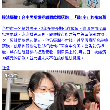
違法擺攤！台中男擺爛拒繳罰款還落跑 「聽4字」秒掏30萬
台中市一名劉姓男子，2年多來長期心存僥倖，違法在市民廣
場賣氣球、泡泡機等玩具，即便遭市府建設局等單位開罰73
次，累計罰款達30萬元，他仍擺爛不付錢，甚至假意配合趁機
落跑，此舉也惹惱法務部行政執行署台中分署，警告若仍拒
繳，將向法院聲請拘提及管收，劉男馬上於8月28日一次繳清
30萬元的罰款，並允諾未來不在該處違法擺攤。
社會