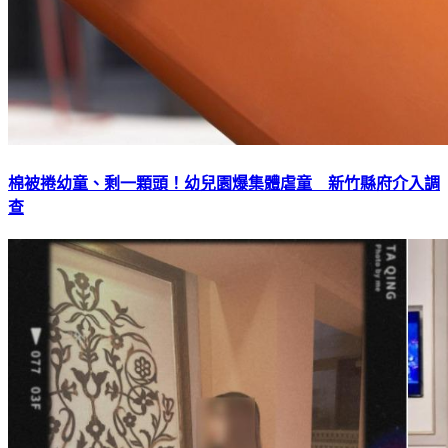
棉被捲幼童、剩一顆頭！幼兒園爆集體虐童 新竹縣府介入調
查