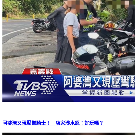
阿婆灣又現壓彎騎士！ 店家潑水怒：好玩嗎？