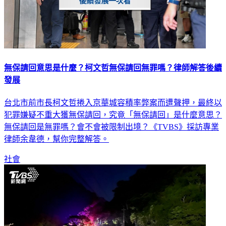
無保請回意思是什麼？柯文哲無保請回無罪嗎？律師解答後續
發展
台北市前市長柯文哲捲入京華城容積率弊案而遭聲押，最終以
犯罪嫌疑不重大獲無保請回，究竟「無保請回」是什麼意思？
無保請回是無罪嗎？會不會被限制出境？《TVBS》採訪專業
律師余韋德，幫你完整解答。
社會