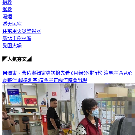
搶救
獲救
濃煙
透天民宅
住宅用火災警報器
新北市樹林區
受困火場
◤人氣夯文◢
何潤東、曹佑寧獨家專訪搶先看
8月緣分排行榜 這星座遇見心
靈夥伴
超準測字!這輩子正緣何時會出現