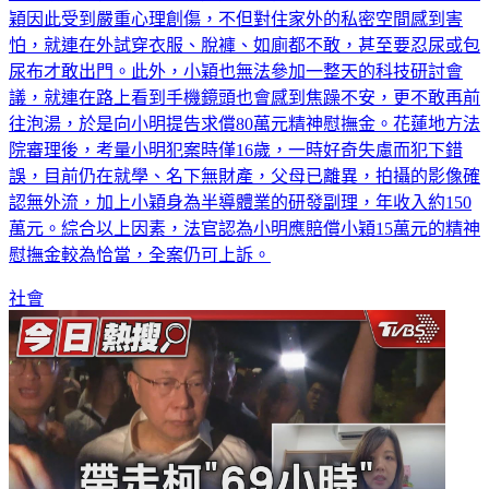
穎因此受到嚴重心理創傷，不但對住家外的私密空間感到害
怕，就連在外試穿衣服、脫褲、如廁都不敢，甚至要忍尿或包
尿布才敢出門。此外，小穎也無法參加一整天的科技研討會
議，就連在路上看到手機鏡頭也會感到焦躁不安，更不敢再前
往泡湯，於是向小明提告求償80萬元精神慰撫金。花蓮地方法
院審理後，考量小明犯案時僅16歲，一時好奇失慮而犯下錯
誤，目前仍在就學、名下無財產，父母已離異，拍攝的影像確
認無外流，加上小穎身為半導體業的研發副理，年收入約150
萬元。綜合以上因素，法官認為小明應賠償小穎15萬元的精神
慰撫金較為恰當，全案仍可上訴。
社會