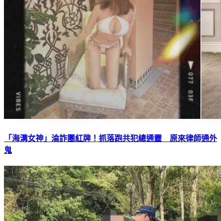
「海溝女神」淪詐團紅牌！抓落跑共犯總通靈 原來律師通外
鬼