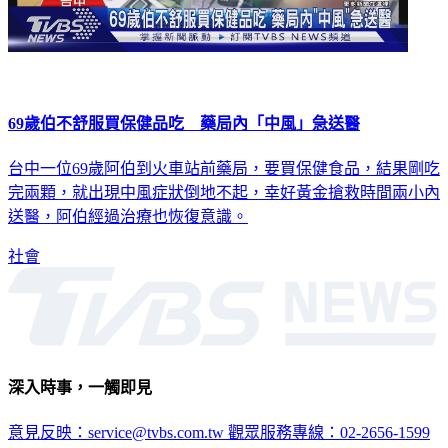
69歲伯不舒服買保健品吃 藥局內「中風」急送醫
台中一位69歲阿伯到火車站前藥局，要買保健食品，結果剛吃
完兩顆，就出現中風症狀倒地不起，幸好黃金搶救時間兩小內
送醫，阿伯經過治療也恢復意識。
社會
深入時事，一觸即見
意見反映：service@tvbs.com.tw
觀眾服務專線：02-2656-1599