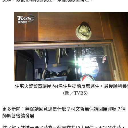
住宅火警警器讓屋內4名住戶提前反應逃生，最後順利獲
（圖／TVBS）
更多新聞：
無保請回意思是什麼？柯文哲無保請回無罪嗎？律
師解答後續發展
據了解，該透天厝平時為三代同堂共10人居住，火災發生時，