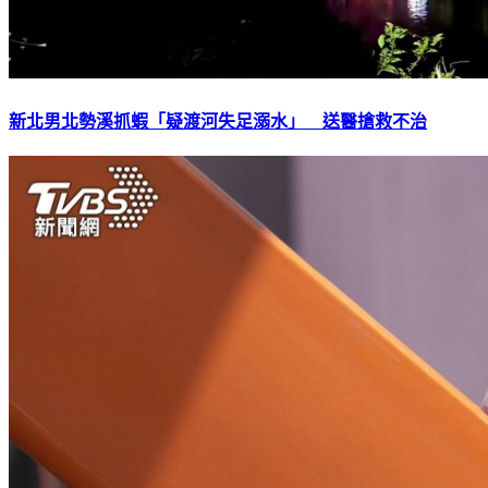
新北男北勢溪抓蝦「疑渡河失足溺水」 送醫搶救不治