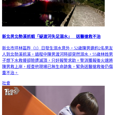
新北男北勢溪抓蝦「疑渡河失足溺水」 送醫搶救不治
新北市坪林區昨（1）日發生溺水意外，52歲陳男邀約2名男友
人到北勢溪抓溪，過程中陳男渡河時卻突然溺水，55歲林姓男
子想下水救援卻險遭滅頂，只好報警求助。警消獲報後火速將
陳男救上岸，經查他現場已無生命跡象，緊急送醫搶救後仍傷
重不治。
社會