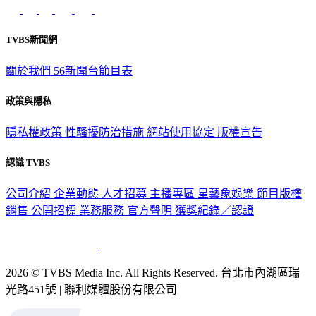
TVBS新聞網
關於我們
56新聞台節目表
政策與隱私
隱私權政策
性騷擾防治措施
網站使用協定
版權宣告
認識 TVBS
公司介紹
企業動態
人才招募
主播專區
星藝象娛樂
節目版權
銷售
公開招標
業務服務
官方聲明
獲獎紀錄／認證
2026 © TVBS Media Inc. All Rights Reserved. 台北市內湖區瑞
光路451號 | 聯利媒體股份有限公司