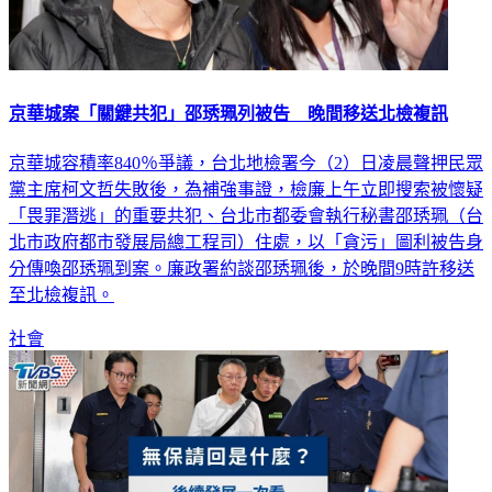
京華城案「關鍵共犯」邵琇珮列被告 晚間移送北檢複訊
京華城容積率840％爭議，台北地檢署今（2）日凌晨聲押民眾
黨主席柯文哲失敗後，為補強事證，檢廉上午立即搜索被懷疑
「畏罪潛逃」的重要共犯、台北市都委會執行秘書邵琇珮（台
北市政府都市發展局總工程司）住處，以「貪污」圖利被告身
分傳喚邵琇珮到案。廉政署約談邵琇珮後，於晚間9時許移送
至北檢複訊。
社會