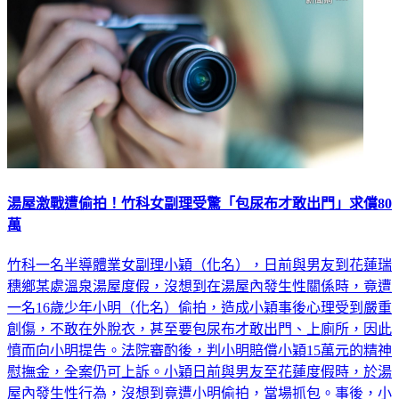
湯屋激戰遭偷拍！竹科女副理受驚「包尿布才敢出門」求償80
萬
竹科一名半導體業女副理小穎（化名），日前與男友到花蓮瑞
穗鄉某處溫泉湯屋度假，沒想到在湯屋內發生性關係時，竟遭
一名16歲少年小明（化名）偷拍，造成小穎事後心理受到嚴重
創傷，不敢在外脫衣，甚至要包尿布才敢出門、上廁所，因此
憤而向小明提告。法院審酌後，判小明賠償小穎15萬元的精神
慰撫金，全案仍可上訴。小穎日前與男友至花蓮度假時，於湯
屋內發生性行為，沒想到竟遭小明偷拍，當場抓包。事後，小