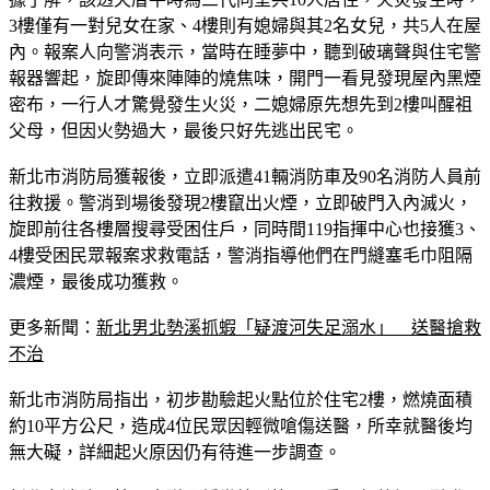
3樓僅有一對兒女在家、4樓則有媳婦與其2名女兒，共5人在屋
內。報案人向警消表示，當時在睡夢中，聽到破璃聲與住宅警
報器響起，旋即傳來陣陣的燒焦味，開門一看見發現屋內黑煙
密布，一行人才驚覺發生火災，二媳婦原先想先到2樓叫醒祖
父母，但因火勢過大，最後只好先逃出民宅。
新北市消防局獲報後，立即派遣41輛消防車及90名消防人員前
往救援。警消到場後發現2樓竄出火煙，立即破門入內滅火，
旋即前往各樓層搜尋受困住戶，同時間119指揮中心也接獲3、
4樓受困民眾報案求救電話，警消指導他們在門縫塞毛巾阻隔
濃煙，最後成功獲救。
更多新聞：
新北男北勢溪抓蝦「疑渡河失足溺水」　送醫搶救
不治
新北市消防局指出，初步勘驗起火點位於住宅2樓，燃燒面積
約10平方公尺，造成4位民眾因輕微嗆傷送醫，所幸就醫後均
無大礙，詳細起火原因仍有待進一步調查。