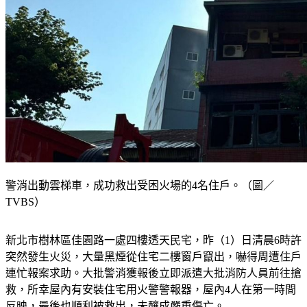
警消出動雲梯車，成功救出受困火場的4名住戶。（圖／
TVBS）
新北市樹林區佳園路一處四樓透天民宅，昨（1）日清晨6時許
突然發生火災，大量黑煙從住宅二樓窗戶竄出，嚇得周遭住戶
連忙報案求助。大批警消獲報後立即派遣大批消防人員前往搶
救，所幸屋內有安裝住宅用火警警報器，屋內4人在第一時間
反映，最後也順利被救出，未釀成嚴重傷亡。