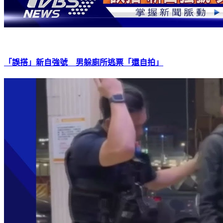
「誤搭」新自強號 男躲廁所逃票「還自拍」