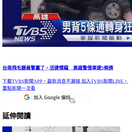
台南飛毛腿員警贏了、活逮慣竊 高雄警借車逮5條通
下載TVBS新聞APP，最新消息不漏接
加入TVBS新聞LINE，
重點新聞一次看
延伸閱讀