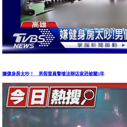
嫌健身房太吵！ 男假冒員警嗆法辦店家恐被關3年