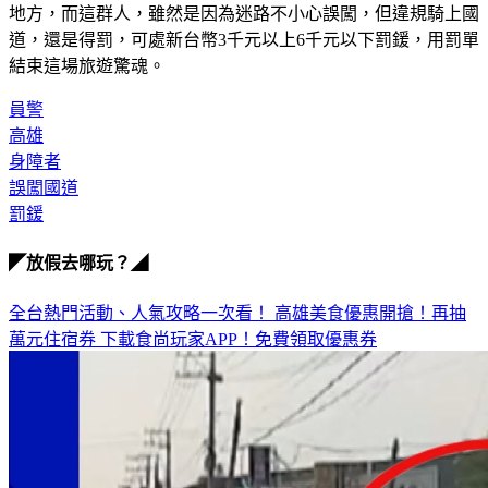
地方，而這群人，雖然是因為迷路不小心誤闖，但違規騎上國
道，還是得罰，可處新台幣3千元以上6千元以下罰鍰，用罰單
結束這場旅遊驚魂。
員警
高雄
身障者
誤闖國道
罰鍰
◤放假去哪玩？◢
全台熱門活動、人氣攻略一次看！
高雄美食優惠開搶！再抽
萬元住宿券
下載食尚玩家APP！免費領取優惠券