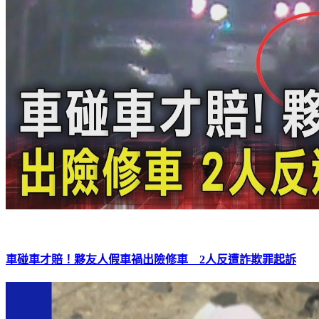
車碰車才賠！夥友人假車禍出險修車 2人反遭詐欺罪起訴