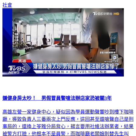
社會
嫌健身房太吵！ 男假冒員警嗆法辦店家恐被關3年
高雄左營一家健身中心，疑似因為學員運動聲響吵到樓下咖啡
廳，導致負責人三番兩次上門反應，這回甚至還嗆聲自己是刑
事局的，還換上苓雅分局背心，揚言要用社維法辦業者，結果
被警方打臉，他根本不是員警，而咖啡廳老闆娘則替先生叫