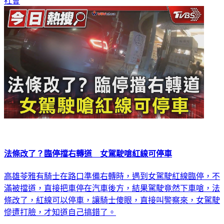
社會
法條改了？臨停擋右轉道 女駕駛嗆紅線可停車
高雄苓雅有騎士在路口準備右轉時，遇到女駕駛紅線臨停，不
滿被擋道，直接把車停在汽車後方，結果駕駛竟然下車嗆，法
條改了，紅線可以停車，讓騎士傻眼，直接叫警察來，女駕駛
慘遭打臉，才知道自己搞錯了。