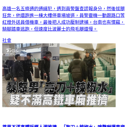
高雄一名五條通的通緝犯，遇到員警盤查謊報身分，然後拔腿
狂奔，他還跑進一棟大樓停車場坡道，員警靈機一動跟路口等
紅燈外送員借機車，最後把人成功壓制逮捕，台南也有慣竊，
騎腳踏車逃跑，但速度比波麗士的飛毛腿還慢。
社會