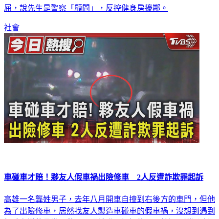
屈，說先生是警察「顧問」，反控健身房擾鄰。
社會
車碰車才賠！夥友人假車禍出險修車 2人反遭詐欺罪起訴
高雄一名龔姓男子，去年八月開車自撞到右後方的車門，但他
為了出險修車，居然找友人製造車碰車的假車禍，沒想到遇到