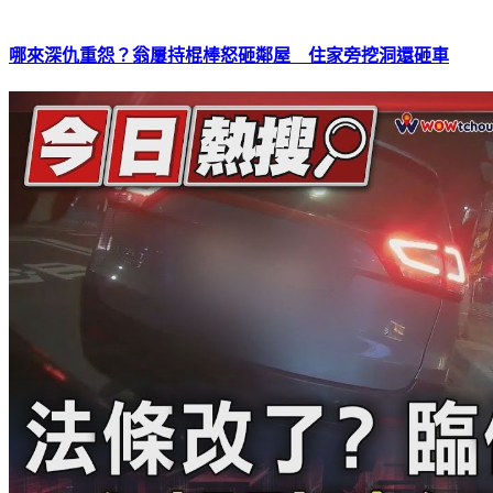
哪來深仇重怨？翁屢持棍棒怒砸鄰屋 住家旁挖洞還砸車