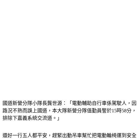
國道新營分隊小隊長龔世源：「電動輔助自行車係駕駛人，因
路況不熟而誤上國道，本大隊新營分隊值勤員警於15時58分，
排除下嘉義系統交流道。」
還好一行五人都平安，趕緊出動吊車幫忙把電動輪椅運到安全