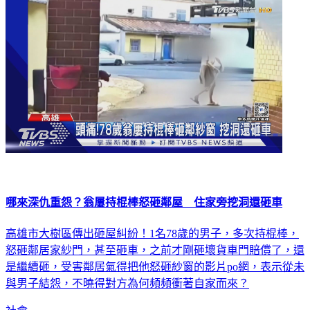
哪來深仇重怨？翁屢持棍棒怒砸鄰屋 住家旁挖洞還砸車
高雄市大樹區傳出砸屋糾紛！1名78歲的男子，多次持棍棒，
怒砸鄰居家紗門，甚至砸車，之前才剛砸壞貨車門賠償了，還
是繼續砸，受害鄰居氣得把他怒砸紗窗的影片po網，表示從未
與男子結怨，不曉得對方為何頻頻衝著自家而來？