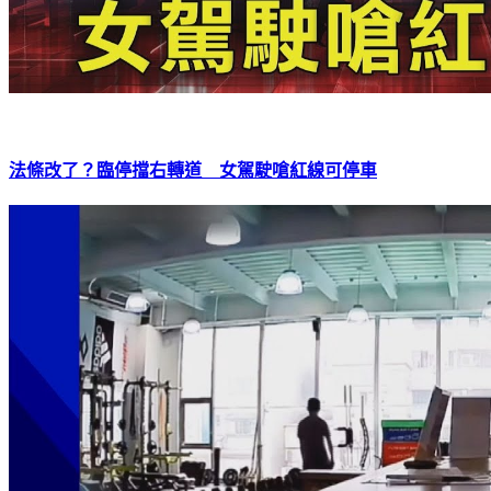
法條改了？臨停擋右轉道 女駕駛嗆紅線可停車