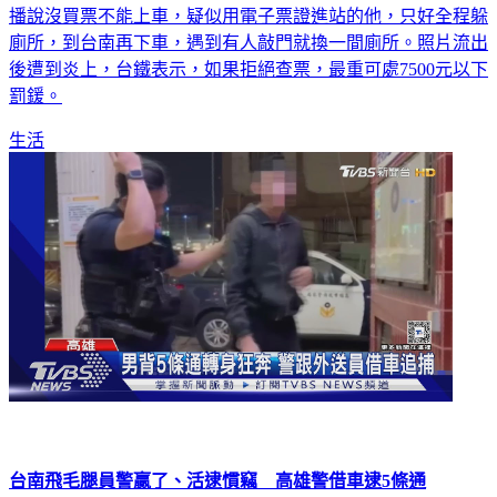
播說沒買票不能上車，疑似用電子票證進站的他，只好全程躲
廁所，到台南再下車，遇到有人敲門就換一間廁所。照片流出
後遭到炎上，台鐵表示，如果拒絕查票，最重可處7500元以下
罰鍰。
生活
台南飛毛腿員警贏了、活逮慣竊 高雄警借車逮5條通