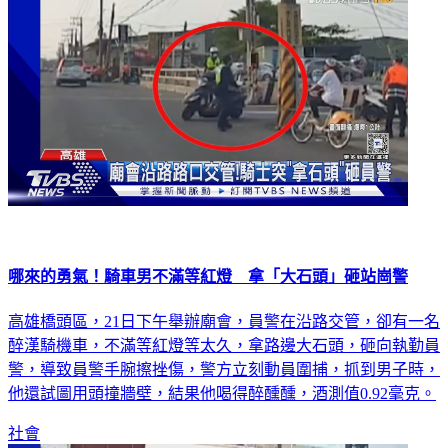
哪來的勇氣！騎車男不滿等紅燈 拿「大石頭」砸站崗警
高雄橋頭區，21日下午舉辦廟會，員警在沿路交管，卻有一名
醉漢騎機車，不滿等紅燈等太久，拿路邊大石頭，砸向執勤員
警，導致員警手腕擦挫傷，警方立刻動員圍捕，抓到男子時，
他還試圖用頭撞牆壁，結果他喝得醉醺醺，酒測值0.92毫克。
社會