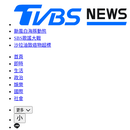
颱風白海豚動態
SBS歌謠大戰
沙拉油致癌物超標
首頁
即時
生活
政治
娛樂
國際
社會
更多