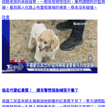
經驗老道的承辦員警，一眼就發現怪怪的，果然調閱附近監視
器，看到兩人在路上布置假車禍的場景，根本沒有碰撞。
社會
偷走可愛紅貴賓！ 婦見警慌張急喊我不養了
高雄三民區有飼主報案說她飼養的紅貴賓不見了，警方調閱監
視器發現是一名婦人把狗牽走的，一路追到對方家門口，沒想