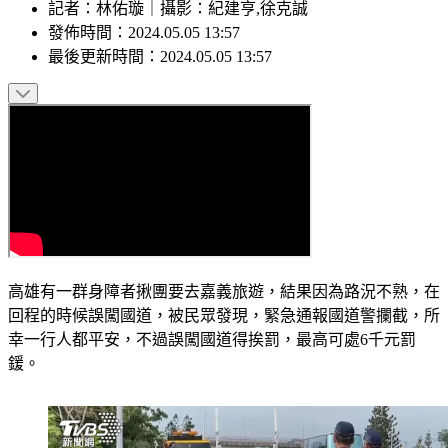
記者
：
林佑璇
｜
攝影
：
紀建亨,徐克誠
發佈時間：
2024.05.05 13:57
最後更新時間：
2024.05.05 13:57
高雄有一群身障者揪團要去嘉義旅遊，結果因為路況不熟，在
回程的時候誤闖國道，被民眾發現，緊急通報國道警攔截，所
幸一行人都平安，不過誤闖國道得挨罰，最高可處6千元罰
鍰。