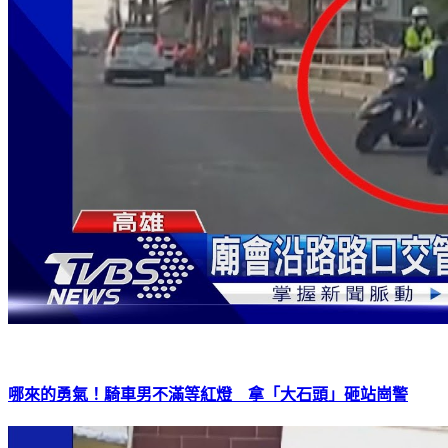
哪來的勇氣！騎車男不滿等紅燈 拿「大石頭」砸站崗警