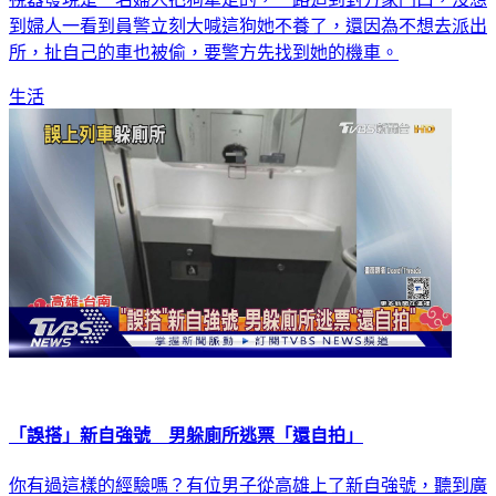
到婦人一看到員警立刻大喊這狗她不養了，還因為不想去派出
所，扯自己的車也被偷，要警方先找到她的機車。
生活
「誤搭」新自強號 男躲廁所逃票「還自拍」
你有過這樣的經驗嗎？有位男子從高雄上了新自強號，聽到廣