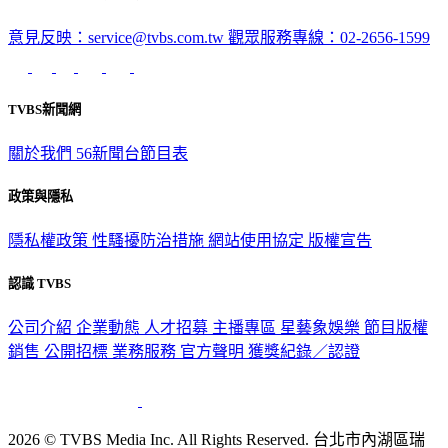
意見反映：service@tvbs.com.tw
觀眾服務專線：02-2656-1599
TVBS新聞網
關於我們
56新聞台節目表
政策與隱私
隱私權政策
性騷擾防治措施
網站使用協定
版權宣告
認識 TVBS
公司介紹
企業動態
人才招募
主播專區
星藝象娛樂
節目版權
銷售
公開招標
業務服務
官方聲明
獲獎紀錄／認證
2026 © TVBS Media Inc. All Rights Reserved. 台北市內湖區瑞