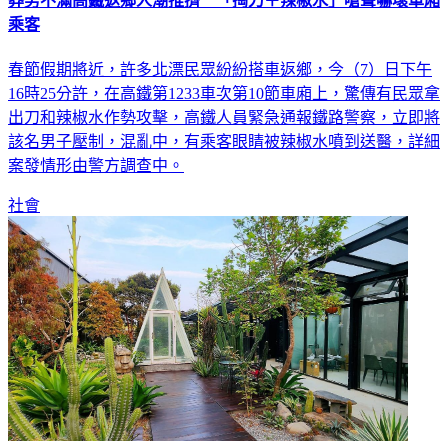
莽男不滿高鐵返鄉人潮推擠 「掏刀＋辣椒水」嗆聲嚇壞車廂
乘客
春節假期將近，許多北漂民眾紛紛搭車返鄉，今（7）日下午
16時25分許，在高鐵第1233車次第10節車廂上，驚傳有民眾拿
出刀和辣椒水作勢攻擊，高鐵人員緊急通報鐵路警察，立即將
該名男子壓制，混亂中，有乘客眼睛被辣椒水噴到送醫，詳細
案發情形由警方調查中。
社會