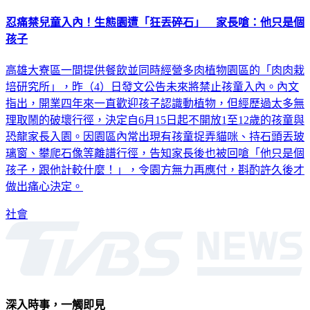
忍痛禁兒童入內！生態園遭「狂丟碎石」 家長嗆：他只是個
孩子
高雄大寮區一間提供餐飲並同時經營多肉植物園區的「肉肉栽
培研究所」，昨（4）日發文公告未來將禁止孩童入內。內文
指出，開業四年來一直歡迎孩子認識動植物，但經歷過太多無
理取鬧的破壞行徑，決定自6月15日起不開放1至12歲的孩童與
恐龍家長入園。因園區內常出現有孩童捉弄貓咪、持石頭丟玻
璃窗、攀爬石像等離譜行徑，告知家長後也被回嗆「他只是個
孩子，跟他計較什麼！」，令園方無力再應付，斟酌許久後才
做出痛心決定。
社會
深入時事，一觸即見