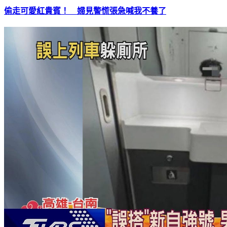
偷走可愛紅貴賓！ 婦見警慌張急喊我不養了