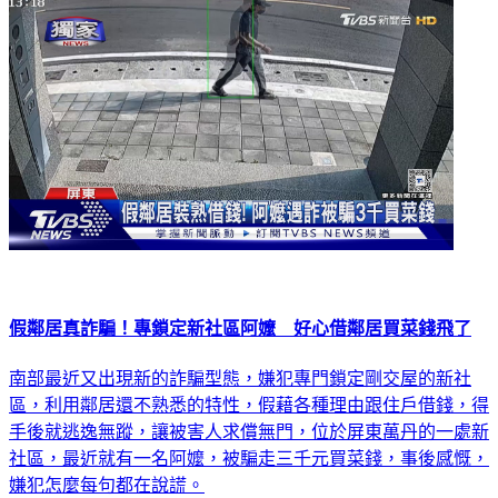
假鄰居真詐騙！專鎖定新社區阿嬤 好心借鄰居買菜錢飛了
南部最近又出現新的詐騙型態，嫌犯專門鎖定剛交屋的新社
區，利用鄰居還不熟悉的特性，假藉各種理由跟住戶借錢，得
手後就逃逸無蹤，讓被害人求償無門，位於屏東萬丹的一處新
社區，最近就有一名阿嬤，被騙走三千元買菜錢，事後感慨，
嫌犯怎麼每句都在說謊。