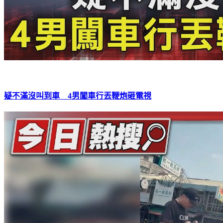
疑不滿沒叫到車 4男闖車行丟鞭炮砸電視