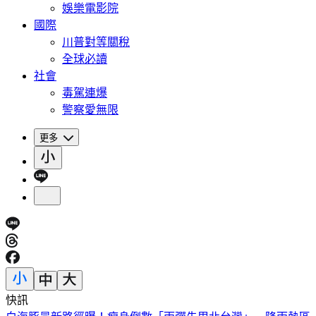
娛樂電影院
國際
川普對等關稅
全球必讀
社會
毒駕連爆
警察愛無限
更多
快訊