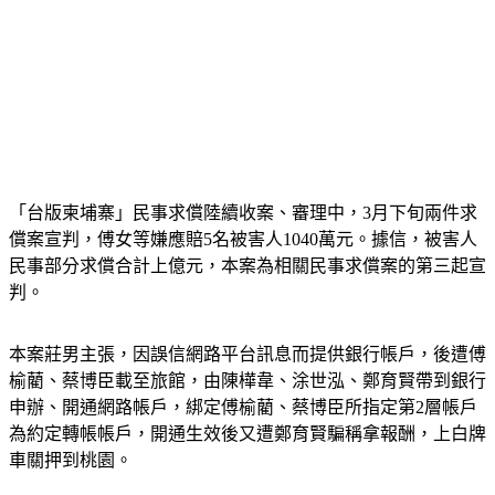
「台版柬埔寨」民事求償陸續收案、審理中，3月下旬兩件求
償案宣判，傅女等嫌應賠5名被害人1040萬元。據信，被害人
民事部分求償合計上億元，本案為相關民事求償案的第三起宣
判。
本案莊男主張，因誤信網路平台訊息而提供銀行帳戶，後遭傅
榆藺、蔡博臣載至旅館，由陳樺韋、涂世泓、鄭育賢帶到銀行
申辦、開通網路帳戶，綁定傅榆藺、蔡博臣所指定第2層帳戶
為約定轉帳帳戶，開通生效後又遭鄭育賢騙稱拿報酬，上白牌
車關押到桃園。