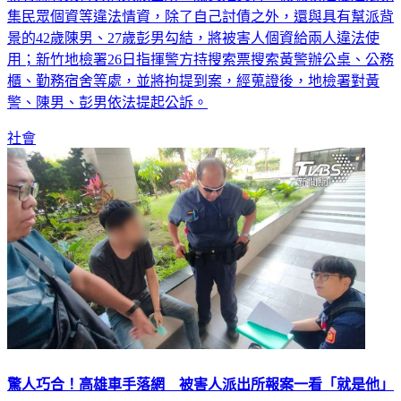
集民眾個資等違法情資，除了自己討債之外，還與具有幫派背
景的42歲陳男、27歲彭男勾結，將被害人個資給兩人違法使
用；新竹地檢署26日指揮警方持搜索票搜索黃警辦公桌、公務
櫃、勤務宿舍等處，並將拘提到案，經蒐證後，地檢署對黃
警、陳男、彭男依法提起公訴。
社會
驚人巧合！高雄車手落網 被害人派出所報案一看「就是他」