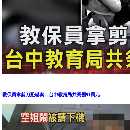
教保員拿剪刀恐嚇案 台中教育局共祭罰91萬元