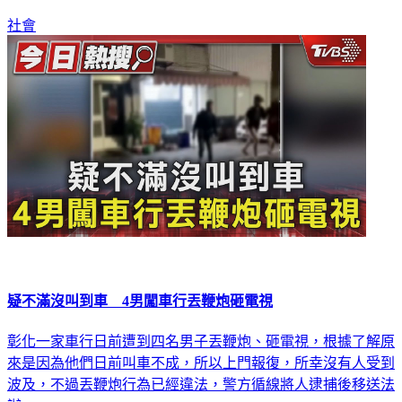
社會
疑不滿沒叫到車 4男闖車行丟鞭炮砸電視
彰化一家車行日前遭到四名男子丟鞭炮、砸電視，根據了解原
來是因為他們日前叫車不成，所以上門報復，所幸沒有人受到
波及，不過丟鞭炮行為已經違法，警方循線將人逮捕後移送法