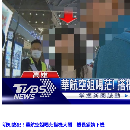
明知故犯！華航空姐喝茫搭機大鬧 機長怒請下機