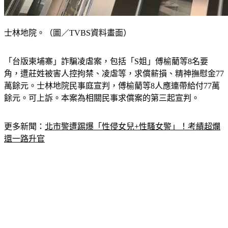
士林地院。（圖／TVBS資料畫面）
「台版柬埔寨」詐騙凌虐案，包括「S姐」傅榆藺等8名要
角，遭莊姓被害人控拘禁、凌虐等，求償薪損、精神撫慰金77
萬餘元。士林地院民事庭宣判，傅榆藺等8人應連帶給付77萬
餘元。可上訴。本案為相關民事求償案的第三起宣判。
更多新聞：
北市警遭踢爆「性侵女兒+性騷女警」！考績超爛
還一路升官