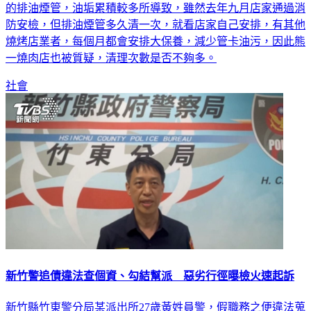
的排油煙管，油垢累積較多所導致，雖然去年九月店家通過消
防安檢，但排油煙管多久清一次，就看店家自己安排，有其他
燒烤店業者，每個月都會安排大保養，減少管卡油污，因此熊
一燒肉店也被質疑，清理次數是否不夠多。
社會
新竹警追債違法查個資、勾結幫派 惡劣行徑曝檢火速起訴
新竹縣竹東警分局某派出所27歲黃姓員警，假職務之便違法蒐