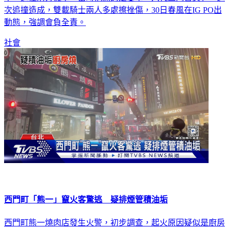
次追撞造成，雙載騎士兩人多處擦挫傷，30日春風在IG PO出
動態，強調會負全責。
社會
西門町「熊一」竄火客驚逃 疑排煙管積油垢
西門町熊一燒肉店發生火警，初步調查，起火原因疑似是廚房