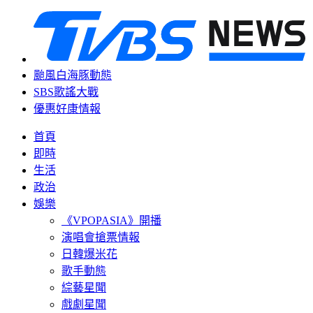
颱風白海豚動態
SBS歌謠大戰
優惠好康情報
首頁
即時
生活
政治
娛樂
《VPOPASIA》開播
演唱會搶票情報
日韓爆米花
歌手動態
綜藝星聞
戲劇星聞