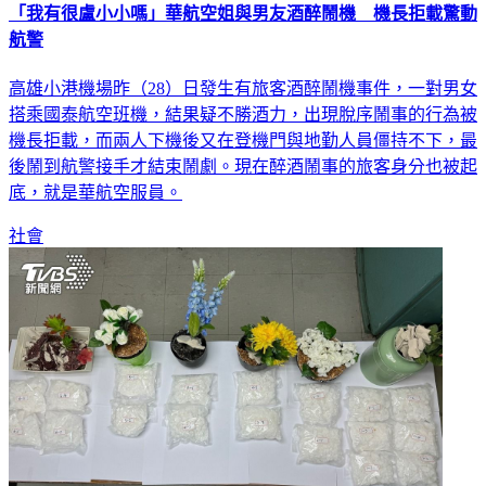
「我有很盧小小嗎」華航空姐與男友酒醉鬧機 機長拒載驚動
航警
高雄小港機場昨（28）日發生有旅客酒醉鬧機事件，一對男女
搭乘國泰航空班機，結果疑不勝酒力，出現脫序鬧事的行為被
機長拒載，而兩人下機後又在登機門與地勤人員僵持不下，最
後鬧到航警接手才結束鬧劇。現在醉酒鬧事的旅客身分也被起
底，就是華航空服員。
社會