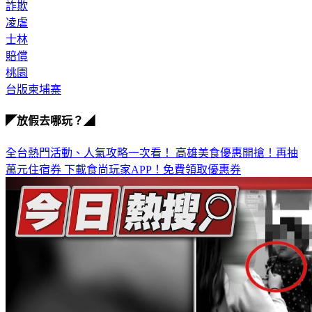
詐欺
凌虐
士林
賠償
桃園
台版柬埔寨
◤放假去哪玩？◢
全台熱門活動、人氣攻略一次看！
高雄美食優惠開搶！再抽
萬元住宿券
下載食尚玩家APP！免費領取優惠券