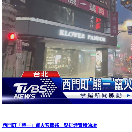
西門町「熊一」竄火客驚逃 疑排煙管積油垢