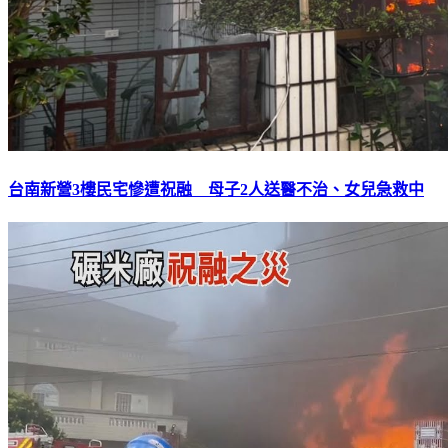
台南新營3樓民宅慘遭祝融 母子2人送醫不治、女兒急救中