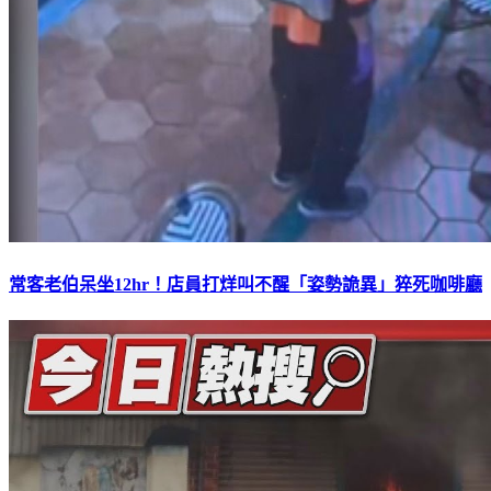
常客老伯呆坐12hr！店員打烊叫不醒「姿勢詭異」猝死咖啡廳