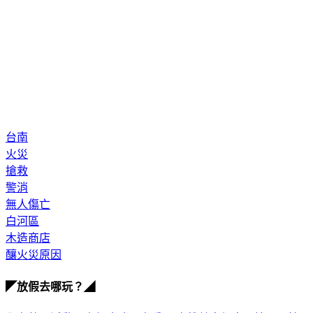
台南
火災
搶救
警消
無人傷亡
白河區
木造商店
釀火災原因
◤放假去哪玩？◢