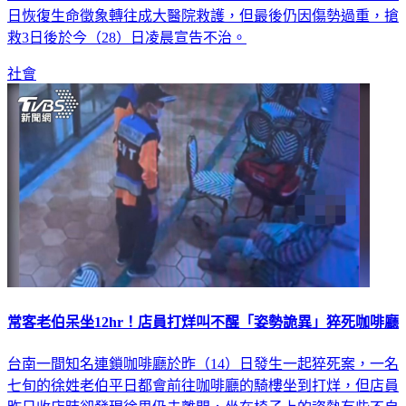
日恢復生命徵象轉往成大醫院救護，但最後仍因傷勢過重，搶
救3日後於今（28）日凌晨宣告不治。
社會
常客老伯呆坐12hr！店員打烊叫不醒「姿勢詭異」猝死咖啡廳
台南一間知名連鎖咖啡廳於昨（14）日發生一起猝死案，一名
七旬的徐姓老伯平日都會前往咖啡廳的騎樓坐到打烊，但店員