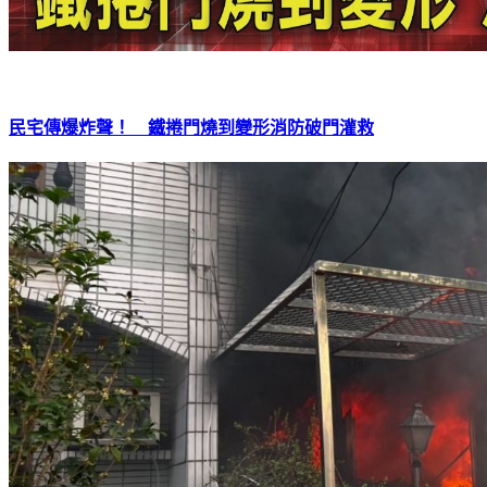
民宅傳爆炸聲！ 鐵捲門燒到變形消防破門灌救