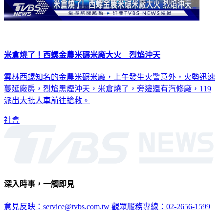
米倉燒了！西螺金農米碾米廠大火 烈焰沖天
雲林西螺知名的金農米碾米廠，上午發生火警意外，火勢迅速
蔓延廠房，烈焰黑煙沖天，米倉燒了，旁邊還有汽修廠，119
派出大批人車前往搶救。
社會
深入時事，一觸即見
意見反映：service@tvbs.com.tw
觀眾服務專線：02-2656-1599