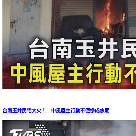
台南玉井民宅大火！ 中風屋主行動不便慘成焦屍