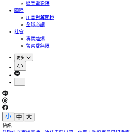
娛樂電影院
國際
川普對等關稅
全球必讀
社會
毒駕連爆
警察愛無限
更多
快訊