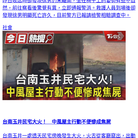
昨日收店時卻發現徐男仍未離開，坐在椅子上的姿勢有些不自
然，前往察看後驚覺有異，立即通報警消。救護人員到場後卻
發現徐男明顯死亡許久，目前警方已報請檢警相驗調查中。
社會
台南玉井民宅大火！ 中風屋主行動不便慘成焦屍
台南玉井一處透天民宅傍晚發生大火，火舌從客廳竄出，出動