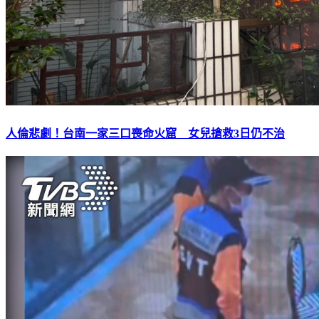
人倫悲劇！台南一家三口喪命火窟 女兒搶救3日仍不治