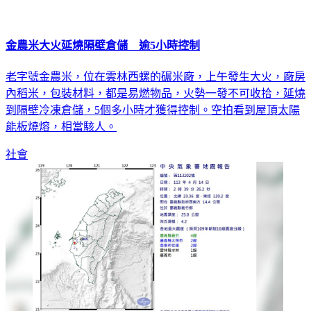
金農米大火延燒隔壁倉儲 逾5小時控制
老字號金農米，位在雲林西螺的碾米廠，上午發生大火，廠房
內稻米，包裝材料，都是易燃物品，火勢一發不可收拾，延燒
到隔壁冷凍倉儲，5個多小時才獲得控制。空拍看到屋頂太陽
能板燒熔，相當駭人。
社會