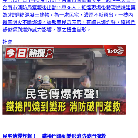
今（12）日下午5時4分許，台南市國華街發生一起住宅火警，
台南市消防局獲報後出動15車36人，抵達現場後發現燃燒建築
為3樓鋼筋混凝土建物，為一處民宅，濃煙不斷竄出，一樓內
還有明火不斷燃燒。據報案民眾表示，有聽見爆炸聲，鐵捲門
疑似遭到爆炸威力影響，隨之扭曲變形。
社會
民宅傳爆炸聲！ 鐵捲門燒到變形消防破門灌救