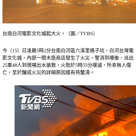
台南白河電影文化城起大火。（圖／TVBS）
今（15）日凌晨5時2分台南白河區六溪里檨子坑，白河台灣電
影文化城，內部一間木造商店發生了火災，警消到場後，派出
25車48人到現場出水搶救，火勢於5時55分撲滅，所幸無人傷
亡，至於釀成火災的詳細原因還有待釐清。