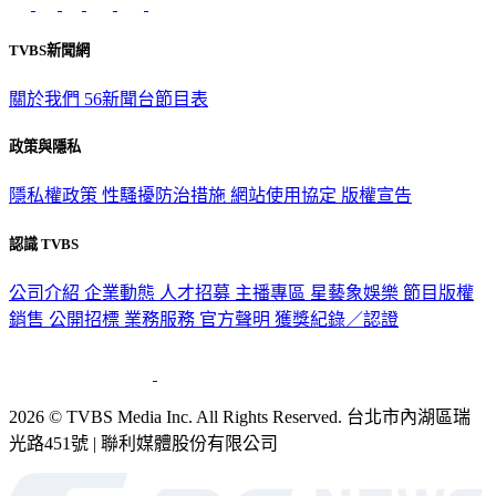
TVBS新聞網
關於我們
56新聞台節目表
政策與隱私
隱私權政策
性騷擾防治措施
網站使用協定
版權宣告
認識 TVBS
公司介紹
企業動態
人才招募
主播專區
星藝象娛樂
節目版權
銷售
公開招標
業務服務
官方聲明
獲獎紀錄／認證
2026 © TVBS Media Inc. All Rights Reserved. 台北市內湖區瑞
光路451號 | 聯利媒體股份有限公司