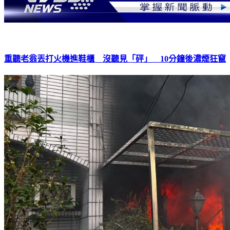
重聽老翁丟打火機進鞋櫃 沒聽見「砰」 10分鐘後濃煙狂竄