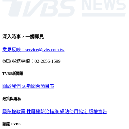
深入時事，一觸即見
意見反映：service@tvbs.com.tw
觀眾服務專線：02-2656-1599
TVBS新聞網
關於我們
56新聞台節目表
政策與隱私
隱私權政策
性騷擾防治措施
網站使用協定
版權宣告
認識 TVBS