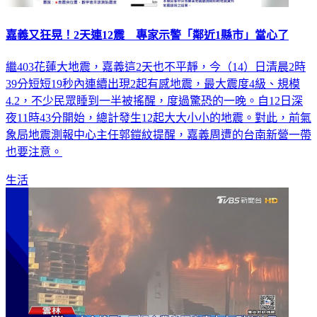
嘉義又狂晃！2天連12震 專家示警「鄰近1縣市」當心了
繼403花蓮大地震，嘉義這2天也不平靜，今（14）日清晨2時
39分短短19秒內連續出現2起有感地震，最大震度4級、規模
4.2，不少民眾睡到一半被搖醒，度過驚恐的一晚。自12日深
夜11時43分開始，總計發生12起大大小小的地震。對此，前氣
象局地震測報中心主任郭鎧紋提醒，嘉義周遭的台南新營一帶
也要注意。
生活