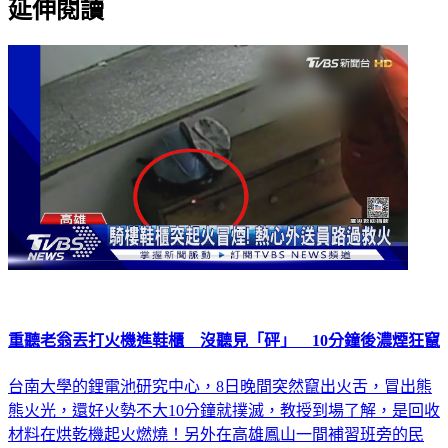
延伸閱讀
重聽老翁丟打火機進鞋櫃 沒聽見「砰」 10分鐘後濃煙狂竄
台南大學的鋰電池研究中心，8日晚間突然竄出火舌，冒出熊
熊火光，還好火勢不大10分鐘就撲滅，教授到場了解，是回收
材料在烘乾機起火燃燒！另外在高雄鳳山一間補習班旁的民