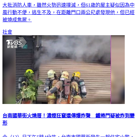
大批消防人車，雖然火勢迅速撲滅，但61歲的屋主疑似因為中
風行動不便，逃生不及，在距離門口兩公尺處發現他，但已經
被燒成焦屍。
社會
台南國華街火燒厝！濃煙狂竄還傳爆炸聲 鐵捲門疑被炸到變
形