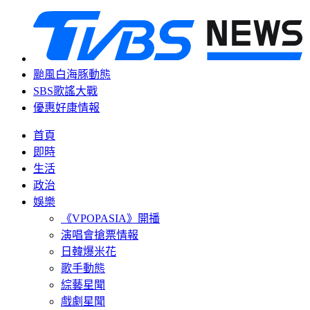
颱風白海豚動態
SBS歌謠大戰
優惠好康情報
首頁
即時
生活
政治
娛樂
《VPOPASIA》開播
演唱會搶票情報
日韓爆米花
歌手動態
綜藝星聞
戲劇星聞