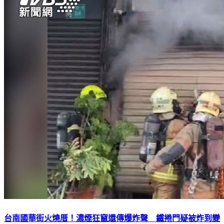
台南國華街火燒厝！濃煙狂竄還傳爆炸聲 鐵捲門疑被炸到變