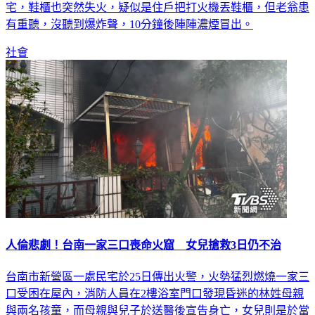
宅，鞋櫃也突然失火，疑似是住戶把打火機丟鞋櫃，但老翁患
有重聽，沒聽到爆炸聲，10分鐘後陣陣濃煙冒出。
社會
人倫悲劇！台南一家三口喪命火窟 女兒搶救3日仍不治
台南市新營區一處民宅於25日傳出火警，火勢猛烈燃燒一家三
口受困在屋內，消防人員在2樓浴室門口發現昏迷的林姓母親
與兩名孩童，而母親與兒子於送醫後宣告身亡，女兒則是於當