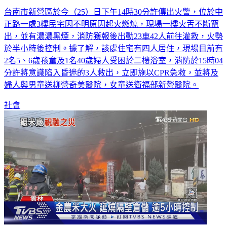
台南市新營區於今（25）日下午14時30分許傳出火警，位於中
正路一處3樓民宅因不明原因起火燃燒，現場一樓火舌不斷竄
出，並有濃濃黑煙，消防獲報後出動23車42人前往灌救，火勢
於半小時後控制。據了解，該處住宅有四人居住，現場目前有
2名5、6歲孩童及1名40歲婦人受困於二樓浴室，消防於15時04
分許將意識陷入昏迷的3人救出，立即施以CPR急救，並將及
婦人與男童送柳營奇美醫院，女童送衛福部新營醫院。
社會