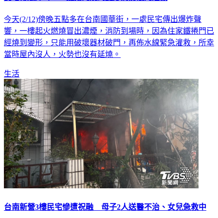
今天(2/12)傍晚五點多在台南國華街，一處民宅傳出爆炸聲
響，一樓起火燃燒冒出濃煙，消防到場時，因為住家鐵捲門已
經燒到變形，只能用破壞器材破門，再佈水線緊急灌救，所幸
當時屋內沒人，火勢也沒有延燒。
生活
台南新營3樓民宅慘遭祝融 母子2人送醫不治、女兒急救中