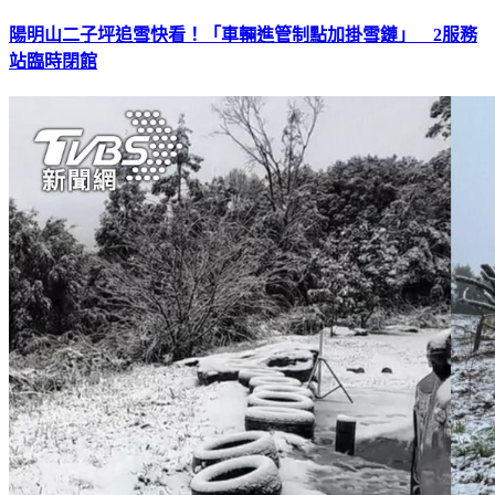
陽明山二子坪追雪快看！「車輛進管制點加掛雪鏈」 2服務
站臨時閉館