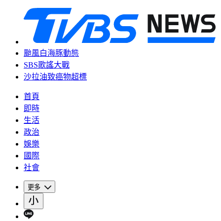
颱風白海豚動態
SBS歌謠大戰
沙拉油致癌物超標
首頁
即時
生活
政治
娛樂
國際
社會
更多