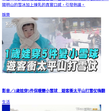
娛樂
影音／1歲娃穿5件保暖變小雪球 遊客衝太平山打雪仗嗨翻
生活