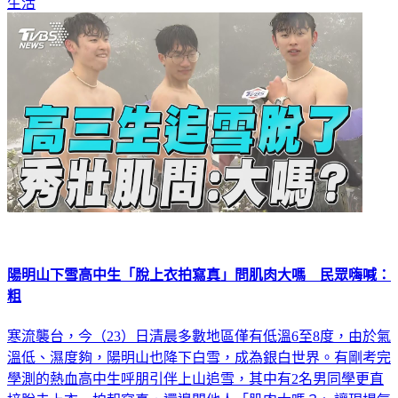
陽明山下雪高中生「脫上衣拍寫真」問肌肉大嗎 民眾嗨喊：
粗
寒流襲台，今（23）日清晨多數地區僅有低溫6至8度，由於氣
溫低、濕度夠，陽明山也降下白雪，成為銀白世界。有剛考完
學測的熱血高中生呼朋引伴上山追雪，其中有2名男同學更直
接脫去上衣、拍起寫真，還邊問他人「肌肉大嗎？」讓現場氣