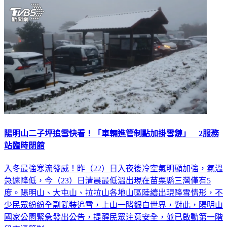
陽明山二子坪追雪快看！「車輛進管制點加掛雪鏈」 2服務
站臨時閉館
入冬最強寒流發威！昨（22）日入夜後冷空氣明顯加強，氣溫
急遽降低，今（23）日清晨最低溫出現在苗栗縣三灣僅有5
度。陽明山、大屯山、拉拉山各地山區陸續出現降雪情形，不
少民眾紛紛全副武裝追雪，上山一睹銀白世界，對此，陽明山
國家公園緊急發出公告，提醒民眾注意安全，並已啟動第一階
段交通管制。