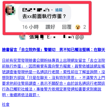
臉書留言「去立院炸蛋」警關切 男不知已觸法堅稱：在聊天
日前有民眾發現臉書公開粉絲專頁上出現網友留言「去立法院
前執行炸蛋」，因而察覺有異向警方報案，員警依據該網友帳
號調查後發現他是一名通訊行老闆，索性前往了解並詢問，沒
想到對方卻說「只是在聊天、沒有特別意思」，不滿警方上門
要求他前往警局調查，表示不願配合。由於該名通訊行老闆這
行為已觸犯社維法，事後警方依規定寄發通知書要求到案說
明，後續將依法裁罰。
社會