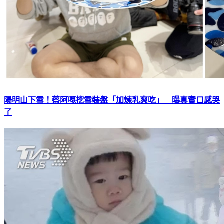
陽明山下雪！蔡阿嘎挖雪裝盤「加煉乳爽吃」 曝真實口感哭
了