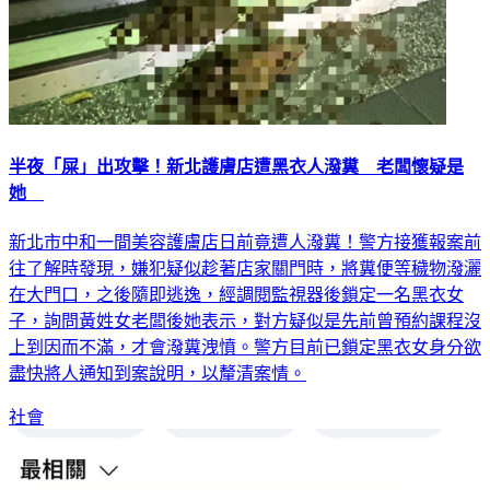
半夜「屎」出攻擊！新北護膚店遭黑衣人潑糞 老闆懷疑是
她
新北市中和一間美容護膚店日前竟遭人潑糞！警方接獲報案前
往了解時發現，嫌犯疑似趁著店家關門時，將糞便等穢物潑灑
在大門口，之後隨即逃逸，經調閱監視器後鎖定一名黑衣女
子，詢問黃姓女老闆後她表示，對方疑似是先前曾預約課程沒
上到因而不滿，才會潑糞洩憤。警方目前已鎖定黑衣女身分欲
盡快將人通知到案說明，以釐清案情。
社會