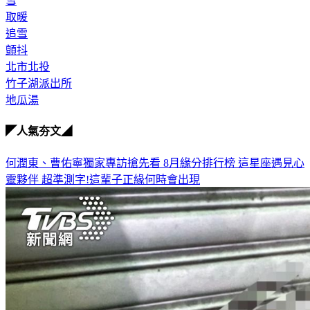
取暖
追雪
顫抖
北市北投
竹子湖派出所
地瓜湯
◤人氣夯文◢
何潤東、曹佑寧獨家專訪搶先看
8月緣分排行榜 這星座遇見心
靈夥伴
超準測字!這輩子正緣何時會出現