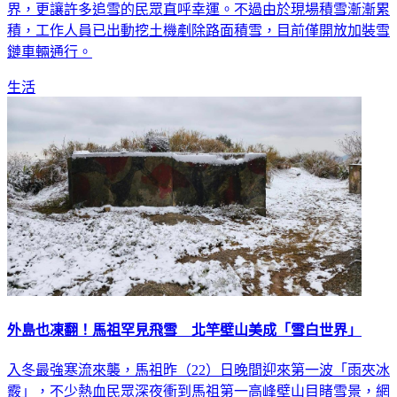
積，工作人員已出動挖土機剷除路面積雪，目前僅開放加裝雪
鏈車輛通行。
生活
外島也凍翻！馬祖罕見飛雪 北竿壁山美成「雪白世界」
入冬最強寒流來襲，馬祖昨（22）日晚間迎來第一波「雨夾冰
霰」，不少熱血民眾深夜衝到馬祖第一高峰壁山目睹雪景，網
紅「北竿青年周治孝」也在臉書上分享目睹雪景的照片，稱這