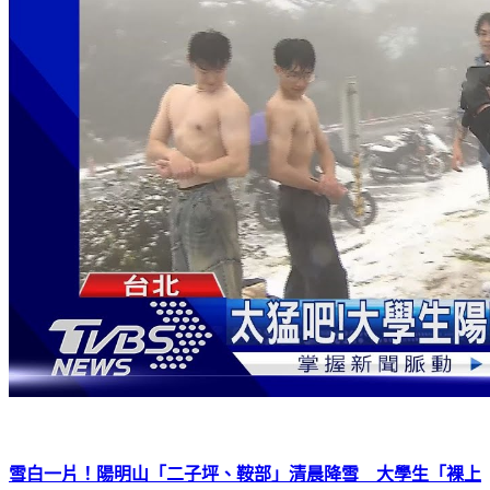
雪白一片！陽明山「二子坪、鞍部」清晨降雪 大學生「裸上
半身」拍照