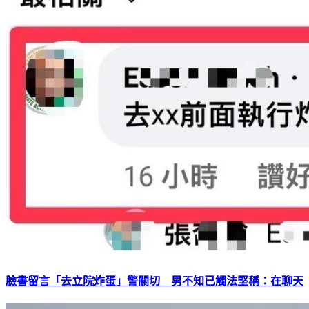
臉書留言「去立院炸蛋」警關切 男不知已觸法堅稱：在聊天