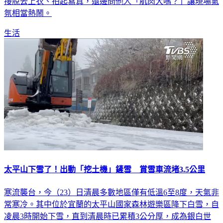
氛相當熱鬧。
生活
太平山下雪了！出動「挖土機」鏟雪 賞雪車流堵3.5公里
寒流襲台，今（23）日清晨多數地區僅有低溫6至8度，天氣非
常寒冷。其中位於宜蘭的太平山國家森林遊樂區降下白雪，自
凌晨3時開始下雪，直到清晨時已累積3公分厚，成為銀白世
界，更讓許多追雪的民眾直呼幸運。不過由於現場積雪漸漸累