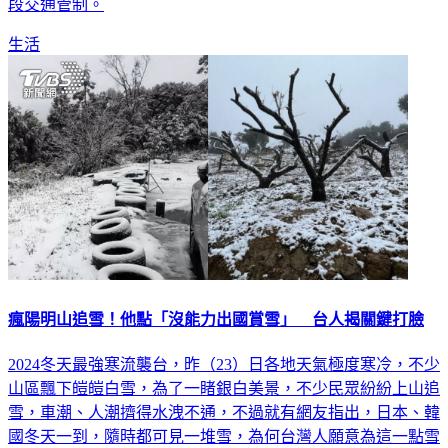
生活
瘋陽明山追雪！他點「沒能力出國賞雪」 台人揭關鍵打臉
2024冬天最強寒流襲台，昨（23）日各地天氣極度寒冷，不少
山區飄下皚皚白雪，為了一睹銀白美景，不少民眾紛紛上山追
雪，車潮、人潮擠得水洩不通，不過就有網友指出，日本、韓
國冬天一到，隨時都可見一堆雪，為何台灣人願意為這一點雪
排隊欣賞，貼文曝光掀起熱議。