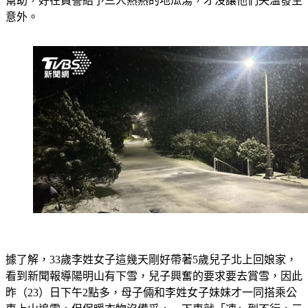
意外。
據了解，33歲李姓女子這幾天剛好帶著5歲兒子北上回娘家，
看到新聞報導陽明山有下雪，兒子興奮的要求要去賞雪，因此
昨（23）日下午2點多，母子倆和李姓女子妹妹才一同搭乘公
車上山追雪，但保暖衣物沒備妥，一下車就「凍」到不行，三