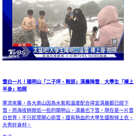
雪白一片！陽明山「二子坪、鞍部」清晨降雪 大學生「裸上
半身」拍照
寒流來襲，各大高山因為水氣和溫度配合得宜清晨都已經下
雪，而海拔稍微低一些的陽明山，清晨也下雪，現在是一片雪
白世界，不只民眾開心追雪，還有熱血的大學生還脫掉上衣，
大秀好身材。
生活