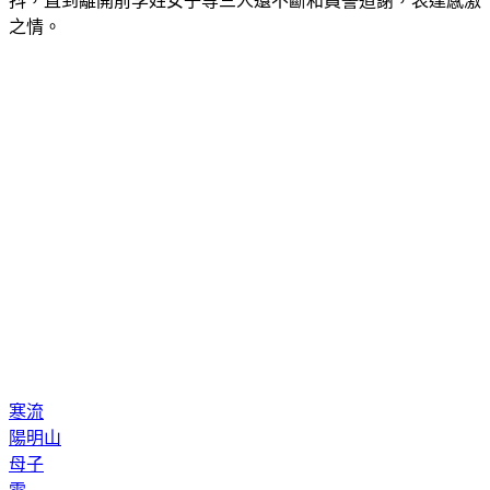
之情。
寒流
陽明山
母子
雪