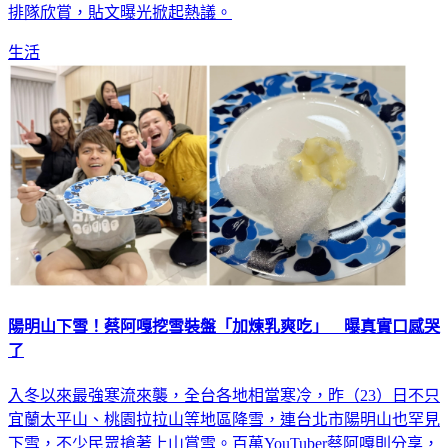
生活
陽明山下雪！蔡阿嘎挖雪裝盤「加煉乳爽吃」 曝真實口感哭
了
入冬以來最強寒流來襲，全台各地相當寒冷，昨（23）日不只
宜蘭太平山、桃園拉拉山等地區降雪，連台北市陽明山也罕見
下雪，不少民眾搶著上山賞雪。百萬YouTuber蔡阿嘎則分享，
陽明山的雪冰加上煉乳的真實口感，引發熱議。