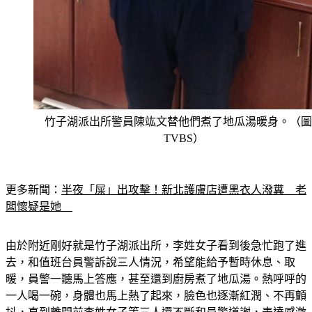
竹子湖派出所警員陳竑文替他們煮了地瓜湯暖身。（圖
TVBS）
更多新聞：
半夜「屎」出攻擊！新北護膚店遭黑衣人潑糞　老
闆懷疑是她　
由於附近剛好就是竹子湖派出所，李姓女子看到後急忙跑了進
去，和值班台員警訴說三人情況，希望能給予暫時休息、取
暖，員警一聽馬上答應，甚至還到廚房煮了地瓜湯。熱呼呼的
一人喝一碗，身體也馬上熱了起來，臉色也逐漸紅潤、不再顫
抖，直到離開前李姓女子等三人還不斷和員警道謝，表達感激