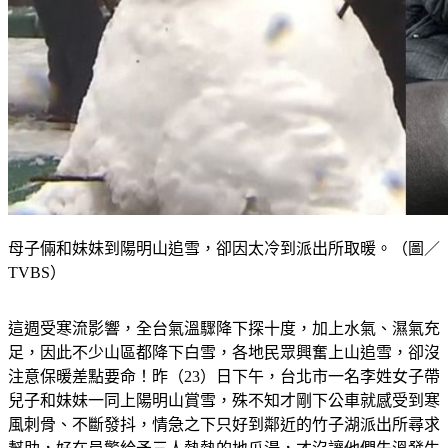
母子倆和妹妹到陽明山追雪，卻因太冷到派出所取暖。（圖／
TVBS）
這週受寒流影響，全台氣溫驟降下探十度，加上水氣、濕氣充
足，因此不少山區都降下白雪，各地民眾興奮上山追雪，卻沒
注意保暖差點要命！昨（23）日下午，台北市一名李姓女子帶
兒子和妹妹一同上陽明山賞雪，殊不知才剛下公車就感受到寒
風刺骨、不斷發抖，情急之下只好到鄰近的竹子湖派出所尋求
幫助，好在員警給予三人熱熱的地瓜湯，才沒讓他們失溫發生