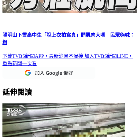
陽明山下雪高中生「脫上衣拍寫真」問肌肉大嗎 民眾嗨喊：
粗
下載TVBS新聞APP，最新消息不漏接
加入TVBS新聞LINE，
重點新聞一次看
延伸閱讀