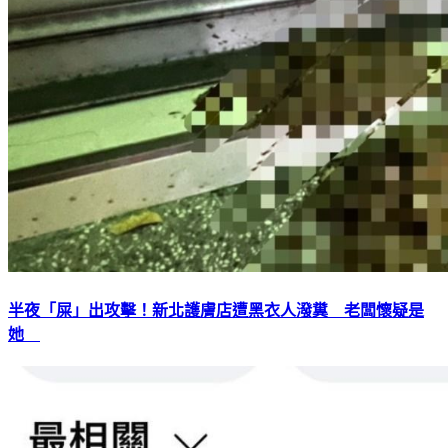
半夜「屎」出攻擊！新北護膚店遭黑衣人潑糞 老闆懷疑是
她