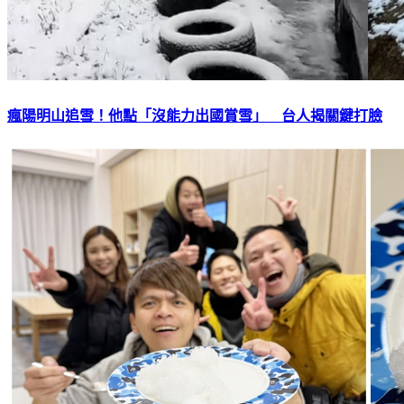
瘋陽明山追雪！他點「沒能力出國賞雪」 台人揭關鍵打臉