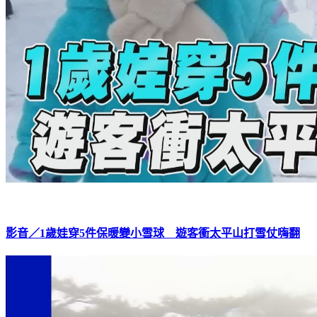
影音／1歲娃穿5件保暖變小雪球 遊客衝太平山打雪仗嗨翻