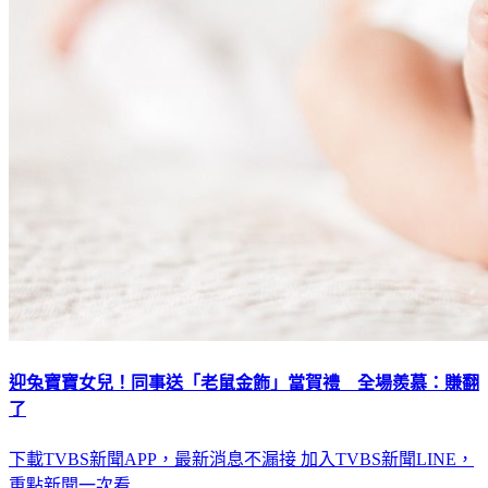
迎兔寶寶女兒！同事送「老鼠金飾」當賀禮 全場羨慕：賺翻
了
下載TVBS新聞APP，最新消息不漏接
加入TVBS新聞LINE，
重點新聞一次看