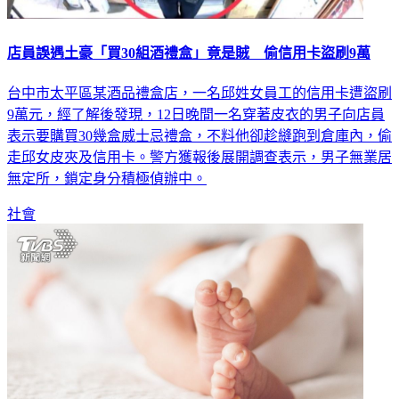
店員誤遇土豪「買30組酒禮盒」竟是賊 偷信用卡盜刷9萬
台中市太平區某酒品禮盒店，一名邱姓女員工的信用卡遭盜刷
9萬元，經了解後發現，12日晚間一名穿著皮衣的男子向店員
表示要購買30幾盒威士忌禮盒，不料他卻趁縫跑到倉庫內，偷
走邱女皮夾及信用卡。警方獲報後展開調查表示，男子無業居
無定所，鎖定身分積極偵辦中。
社會