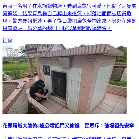
台南一名男子在水族寵物店，看到烏龜很可愛，他偷了14隻龜
藏褲袋，結果有烏龜自己爬出來透氣，掉落地面而被店員發
現，警方獲報抵達，男子從口袋把烏龜全掏出來，另外花蓮則
是有竊賊，偷公墓的鋁門，疑似拿到回收場變賣。
社會
花蓮竊賊大膽偷8座公墳鋁門又偷錢 民眾斥：破壞祖先安寧