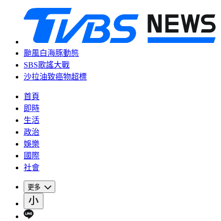
颱風白海豚動態
SBS歌謠大戰
沙拉油致癌物超標
首頁
即時
生活
政治
娛樂
國際
社會
更多