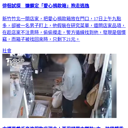
徘徊試探 嫌鎖定「愛心捐款箱」抱走逃逸
新竹竹北一間店家，把愛心捐款箱放在門口，17日上午九點
多，卻被一名男子盯上，他假裝在研究菜單，還問店家品項，
在趁店家不注意時，偷偷摸走，警方循線找到他，發現是個慣
竊，而箱子被找回來時，只剩下21元。
社會