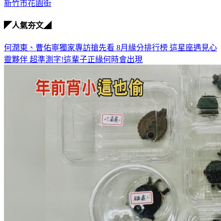
新竹市花園街
◤人氣夯文◢
何潤東、曹佑寧獨家專訪搶先看
8月緣分排行榜 這星座遇見心
靈夥伴
超準測字!這輩子正緣何時會出現