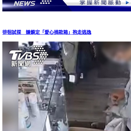
徘徊試探 嫌鎖定「愛心捐款箱」抱走逃逸