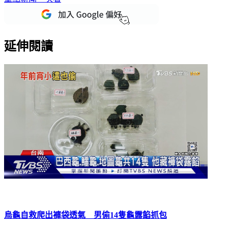
延伸閱讀
烏龜自救爬出褲袋透氣 男偷14隻龜露餡抓包