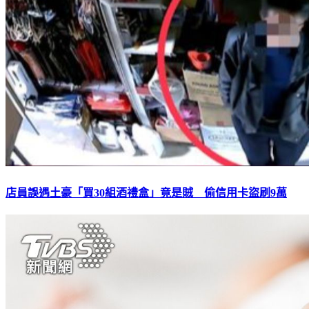
店員誤遇土豪「買30組酒禮盒」竟是賊 偷信用卡盜刷9萬