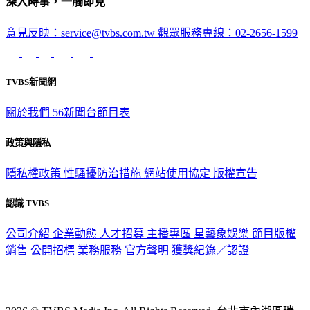
深入時事，一觸即見
意見反映：service@tvbs.com.tw
觀眾服務專線：02-2656-1599
TVBS新聞網
關於我們
56新聞台節目表
政策與隱私
隱私權政策
性騷擾防治措施
網站使用協定
版權宣告
認識 TVBS
公司介紹
企業動態
人才招募
主播專區
星藝象娛樂
節目版權
銷售
公開招標
業務服務
官方聲明
獲獎紀錄／認證