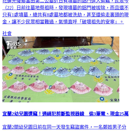
花蓮光復鄉富田第二公墓近日有墳墓的鋁門遭人偷竊，民眾今
（22）日前往墓地祭祖時，發現墳墓的鋁門被拔除，而且還不
只有1處墳墓，總共有8處墓地都被洗劫，甚至還偷走裏頭的現
金，讓不少民眾相當難過，氣憤直呼「破壞祖先的安寧」。
社會
宜蘭2幼兒園遭竊！通緝犯剪斷監視器線 偷3筆電、現金25萬
宜蘭2間幼兒園日前在同一天發生竊盜案件，一名鄭姓男子分