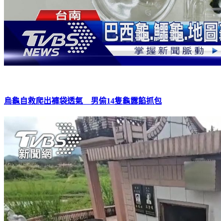
烏龜自救爬出褲袋透氣 男偷14隻龜露餡抓包