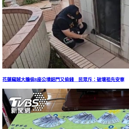
花蓮竊賊大膽偷8座公墳鋁門又偷錢 民眾斥：破壞祖先安寧