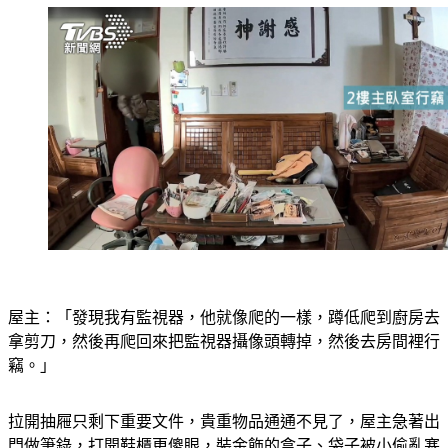
屋主：「發現我有監視器，他就像爬的一樣，蹲低爬到廚房去
拿剪刀，然後再爬回來把監視器攝像頭轉掉，然後去房間裡行
竊。」
拉開抽屜只剩下重要文件，貴重物品通通不見了，屋主急著出
門做筆錄，打開鞋櫃更傻眼，裝金飾的盒子、袋子被小偷亂塞