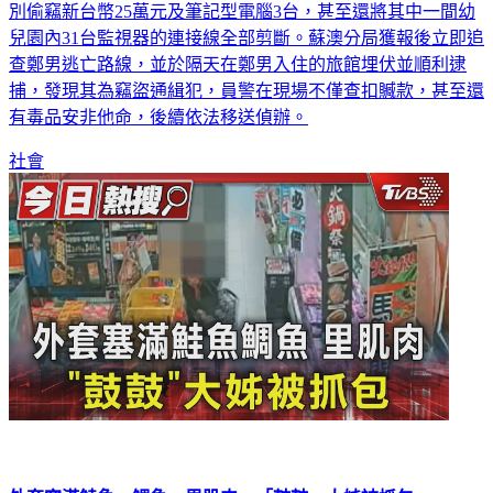
別偷竊新台幣25萬元及筆記型電腦3台，甚至還將其中一間幼
兒園內31台監視器的連接線全部剪斷。蘇澳分局獲報後立即追
查鄭男逃亡路線，並於隔天在鄭男入住的旅館埋伏並順利逮
捕，發現其為竊盜通緝犯，員警在現場不僅查扣贓款，甚至還
有毒品安非他命，後續依法移送偵辦。
社會