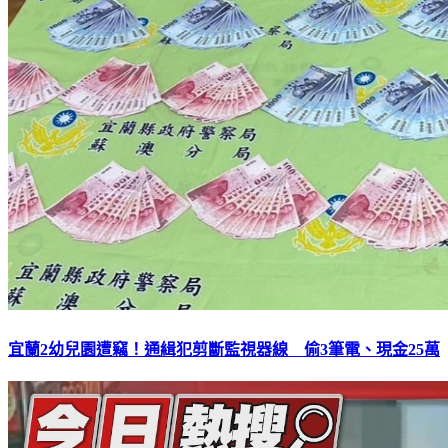
宜蘭2幼兒園遭竊！通緝犯剪斷監視器線 偷3筆電、現金25萬