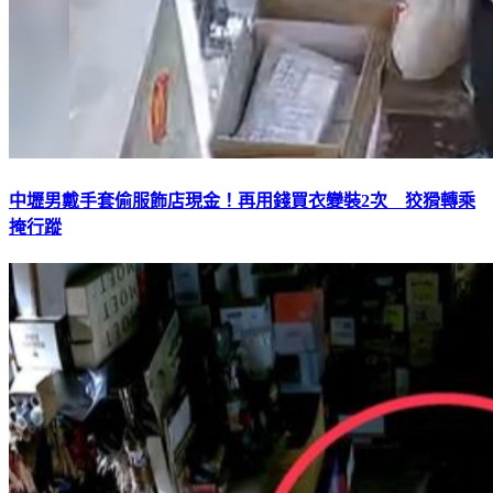
中壢男戴手套偷服飾店現金！再用錢買衣變裝2次 狡猾轉乘
掩行蹤