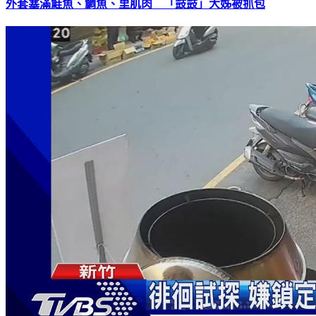
外套塞滿鮭魚、鯛魚、里肌肉 「鼓鼓」大姊被抓包