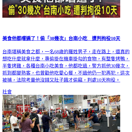
美食他都嚐遍了！偷「30幾次」台南小吃 遭判拘役10天
台南堪稱美食之都，一名68歲的羅姓男子，走在路上，還真的
想吃什麼就拿什麼，專偷掛在機車掛勾的食物，有整隻烤鴨，
半隻烤雞，各種台南小吃美食，他都吃過，警方抓他30幾次，
抓到都變熟客，也曾勸他吃愛心餐，不過他仍一犯再犯，這次
被捕，法院考量他沒錢又肚子餓才偷竊，判處10天拘役。
社會