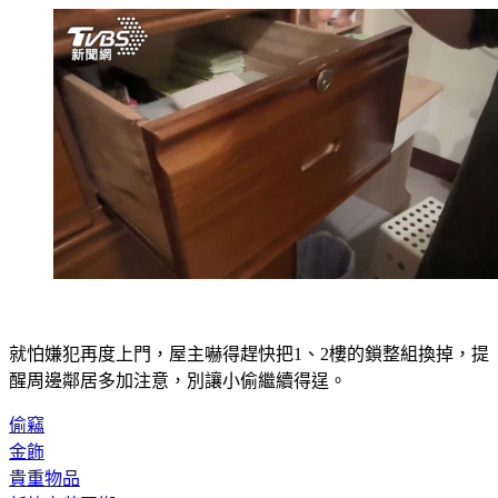
就怕嫌犯再度上門，屋主嚇得趕快把1、2樓的鎖整組換掉，提
醒周邊鄰居多加注意，別讓小偷繼續得逞。
偷竊
金飾
貴重物品