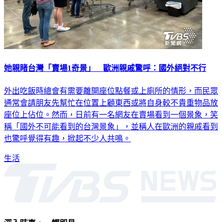
她親睹台灣「賣場1奇景」 歐洲親戚驚呼：國外絕對不行
外出吃飯時總會有需要離開座位點餐或上廁所的情形，而民眾
通常會請朋友先幫忙在位置上顧東西或將自身較不貴重物品放
座位上佔位。然而，日前有一名網友在賣場看到一個景象，笑
稱「國外不可能看到的台灣景象」，並稱人在歐洲的親戚看到
也驚呼覺得有趣，掀起不少人共鳴。
生活