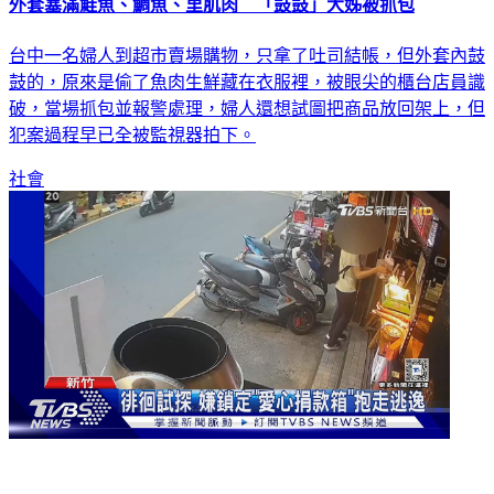
外套塞滿鮭魚、鯛魚、里肌肉 「鼓鼓」大姊被抓包
台中一名婦人到超市賣場購物，只拿了吐司結帳，但外套內鼓
鼓的，原來是偷了魚肉生鮮藏在衣服裡，被眼尖的櫃台店員識
破，當場抓包並報警處理，婦人還想試圖把商品放回架上，但
犯案過程早已全被監視器拍下。
社會