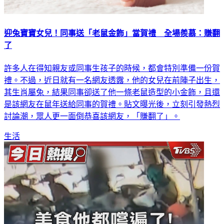
迎兔寶寶女兒！同事送「老鼠金飾」當賀禮 全場羨慕：賺翻
了
許多人在得知親友或同事生孩子的時候，都會特別準備一份賀
禮。不過，近日就有一名網友透露，他的女兒在前陣子出生，
其生肖屬兔，結果同事卻送了他一條老鼠造型的小金飾，且還
是該網友在鼠年送給同事的賀禮。貼文曝光後，立刻引發熱烈
討論潮，眾人更一面倒恭喜該網友，「賺翻了」。
生活