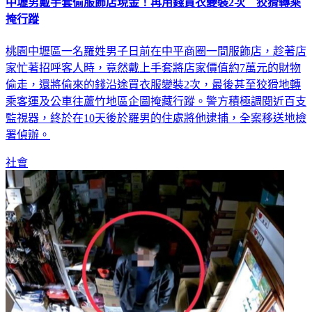
中壢男戴手套偷服飾店現金！再用錢買衣變裝2次 狡猾轉乘
掩行蹤
桃園中壢區一名羅姓男子日前在中平商圈一間服飾店，趁著店
家忙著招呼客人時，竟然戴上手套將店家價值約7萬元的財物
偷走，還將偷來的錢沿途買衣服變裝2次，最後甚至狡猾地轉
乘客運及公車往蘆竹地區企圖掩藏行蹤。警方積極調閱近百支
監視器，終於在10天後於羅男的住處將他逮捕，全案移送地檢
署偵辦。
社會