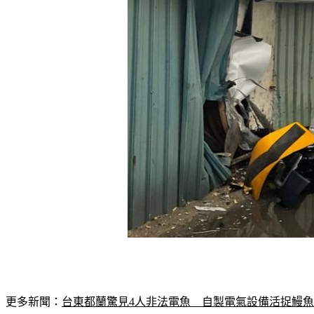
更多新聞：
台東都蘭驚見4人非法電魚　自製電氣設備活捉鰻