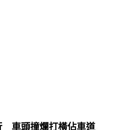
行 車頭撞爛打橫佔車道