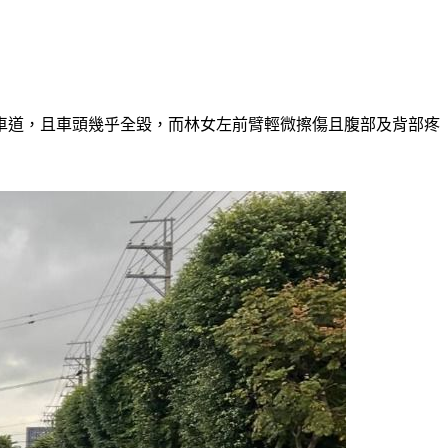
車道，且車頭幾乎全毀，而林女左前臂輕微擦傷且腹部及背部疼