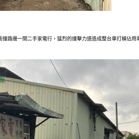
衝撞路邊一間二手家電行，猛烈的撞擊力道造成整台車打橫佔用