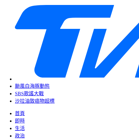
颱風白海豚動態
SBS歌謠大戰
沙拉油致癌物超標
首頁
即時
生活
政治