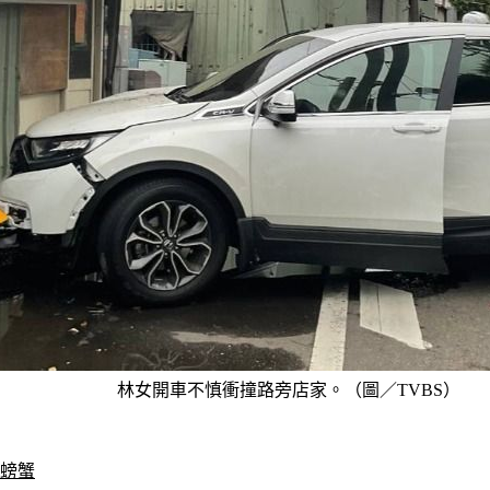
林女開車不慎衝撞路旁店家。（圖／TVBS）
魚螃蟹