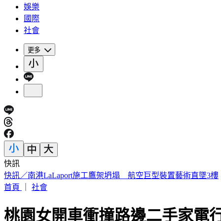
娛樂
國際
社會
更多
快訊
被選上國民法官該怎麼辦? 司法院廣告
首頁
｜
社會
桃園女開車衝撞路邊二手家電