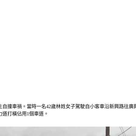
口發生自撞車禍。當時一名42歲林姓女子駕駛自小客車沿新興路往
力道打橫佔用1個車道。