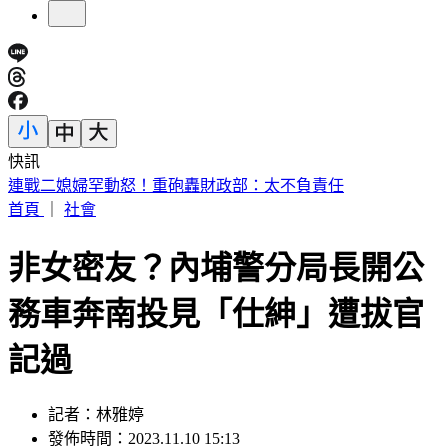
快訊
美股反彈藏隱憂？專家示警「恐重演1987年崩盤慘況」
首頁
｜
社會
非女密友？內埔警分局長開公
務車奔南投見「仕紳」遭拔官
記過
記者：林雅婷
發佈時間：2023.11.10 15:13