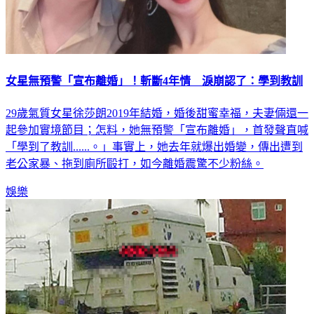
女星無預警「宣布離婚」！斬斷4年情 淚崩認了：學到教訓
29歲氣質女星徐莎朗2019年結婚，婚後甜蜜幸福，夫妻倆還一
起參加實境節目；怎料，她無預警「宣布離婚」，首發聲直喊
「學到了教訓......。」事實上，她去年就爆出婚變，傳出遭到
老公家暴、拖到廁所毆打，如今離婚震驚不少粉絲。
娛樂