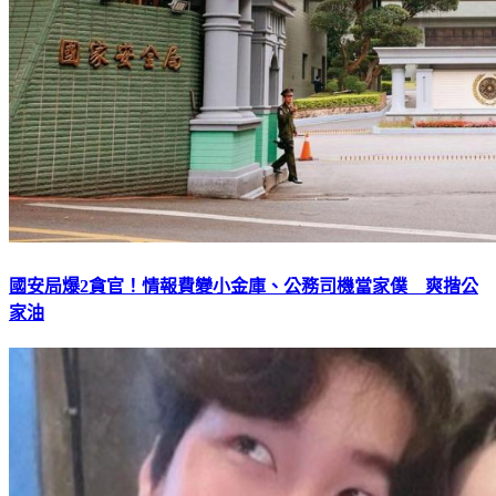
國安局爆2貪官！情報費變小金庫、公務司機當家僕 爽揩公
家油