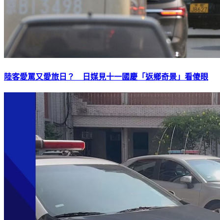
陸客愛罵又愛旅日？ 日媒見十一國慶「返鄉奇景」看傻眼