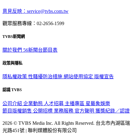
意見反映：service@tvbs.com.tw
觀眾服務專線：02-2656-1599
TVBS新聞網
關於我們
56新聞台節目表
政策與隱私
隱私權政策
性騷擾防治措施
網站使用協定
版權宣告
認識 TVBS
公司介紹
企業動態
人才招募
主播專區
星藝象娛樂
節目版權銷售
公開招標
業務服務
官方聲明
獲獎紀錄／認證
2026 © TVBS Media Inc. All Rights Reserved. 台北市內湖區瑞
光路451號 | 聯利媒體股份有限公司