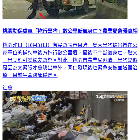
桃園動保處車「拖行黑狗」數公里斷氣身亡？農業局急曝真相
桃園昨日（10月31日）有民眾表示目睹一隻大黑狗被吊掛在公
家單位的捕狗車後方拖行數公里遠，最後不幸斷氣身亡，貼文
一出立刻引發網友眾怒。對此，桃園市農業局澄清，黑狗疑似
是因為太緊張才會跳出車外，同仁發現後也緊急安撫並送醫治
療，目前生命跡象穩定。
社會