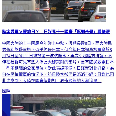
陸客愛罵又愛旅日？ 日媒見十一國慶「返鄉奇景」看傻眼
中國大陸的十一國慶今年碰上中秋，假期長達8日，而大陸民
眾假期旅遊首選，似乎仍是日本。但今年日本福島核電廠於8
月24日至9月11日排放第一波核廢水，再次引起陸方抗議，不
僅在社群可見有些人為此大肆哭鬧的影片，更有陸民致電日本
一些不相關的公家單位，對此表達不滿。日媒就對此好奇，為
何在民情憤慨的情況下，訪日陸客卻仍是滔滔不絕；日媒也因
此注意到，大陸在國慶假期如世界奇觀般的人潮流量。
國際