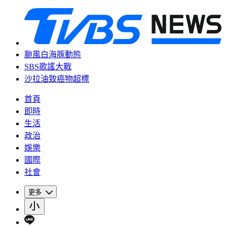
颱風白海豚動態
SBS歌謠大戰
沙拉油致癌物超標
首頁
即時
生活
政治
娛樂
國際
社會
更多