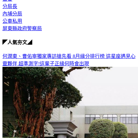
分局長
內埔分局
公車私用
屏東縣政府警察局
◤人氣夯文◢
何潤東、曹佑寧獨家專訪搶先看
8月緣分排行榜 這星座遇見心
靈夥伴
超準測字!這輩子正緣何時會出現