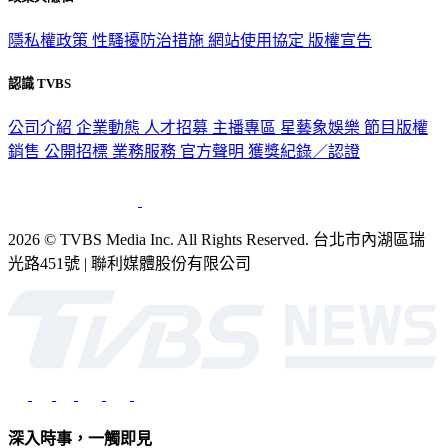
隱私權政策
性騷擾防治措施
網站使用協定
版權宣告
認識 TVBS
公司介紹
企業動態
人才招募
主播專區
星藝象娛樂
節目版權
銷售
公開招標
業務服務
官方聲明
獲獎紀錄／認證
2026 © TVBS Media Inc. All Rights Reserved. 台北市內湖區瑞
光路451號 | 聯利媒體股份有限公司
深入時事，一觸即見