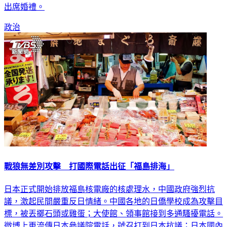
出席婚禮。
政治
戰狼無差別攻擊 打國際電話出征「福島排海」
日本正式開始排放福島核電廠的核處理水，中國政府強烈抗
議，激起民間嚴重反日情緒。中國各地的日僑學校成為攻擊目
標，被丟擲石頭或雞蛋；大使館、領事館接到多通騷擾電話。
微博上更流傳日本參議院電話，號召打到日本抗議；日本國內