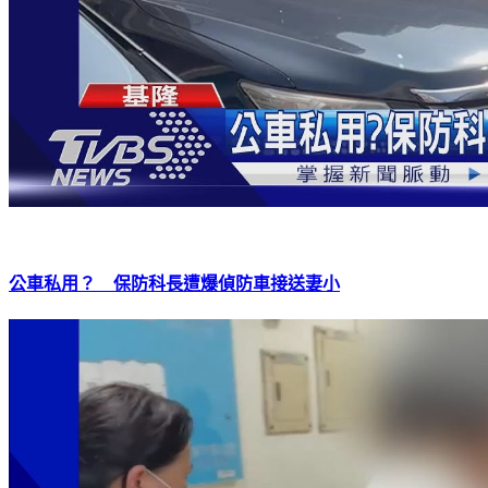
公車私用？ 保防科長遭爆偵防車接送妻小