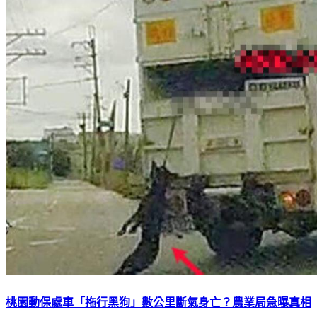
桃園動保處車「拖行黑狗」數公里斷氣身亡？農業局急曝真相