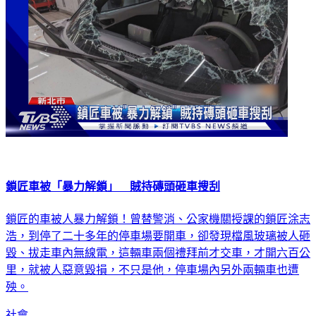
鎖匠車被「暴力解鎖」 賊持磚頭砸車搜刮
鎖匠的車被人暴力解鎖！曾替警消、公家機關授課的鎖匠涂志
浩，到停了二十多年的停車場要開車，卻發現檔風玻璃被人砸
毀、拔走車內無線電，這輛車兩個禮拜前才交車，才開六百公
里，就被人惡意毀損，不只是他，停車場內另外兩輛車也遭
殃。
社會