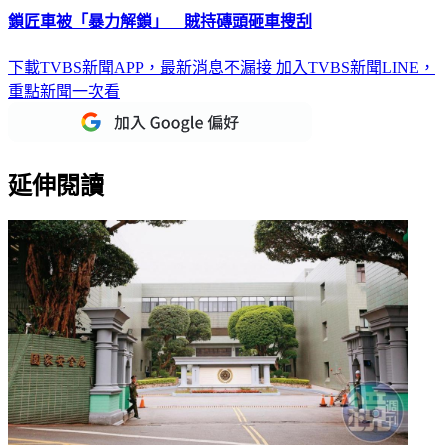
鎖匠車被「暴力解鎖」 賊持磚頭砸車搜刮
下載TVBS新聞APP，最新消息不漏接
加入TVBS新聞LINE，
重點新聞一次看
延伸閱讀