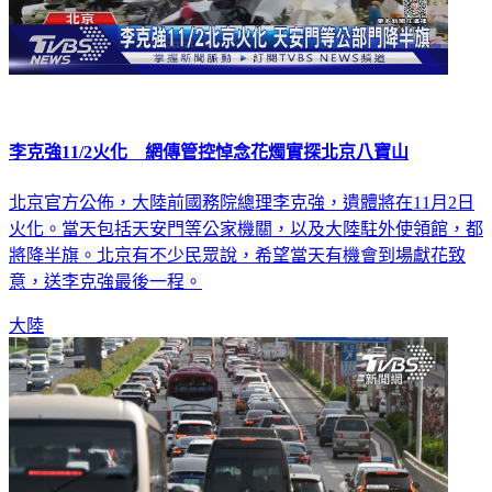
李克強11/2火化 網傳管控悼念花燭實探北京八寶山
北京官方公佈，大陸前國務院總理李克強，遺體將在11月2日
火化。當天包括天安門等公家機關，以及大陸駐外使領館，都
將降半旗。北京有不少民眾說，希望當天有機會到場獻花致
意，送李克強最後一程。
大陸