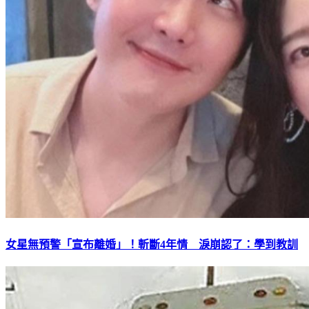
女星無預警「宣布離婚」！斬斷4年情 淚崩認了：學到教訓