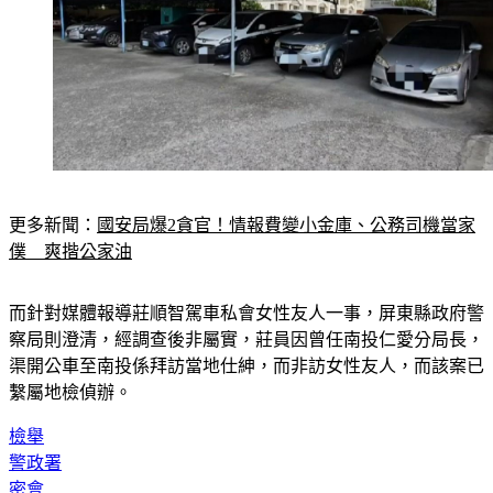
更多新聞：
國安局爆2貪官！情報費變小金庫、公務司機當家
僕　爽揩公家油
而針對媒體報導莊順智駕車私會女性友人一事，屏東縣政府警
察局則澄清，經調查後非屬實，莊員因曾任南投仁愛分局長，
渠開公車至南投係拜訪當地仕紳，而非訪女性友人，而該案已
繫屬地檢偵辦。
檢舉
警政署
密會