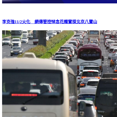
李克強11/2火化 網傳管控悼念花燭實探北京八寶山