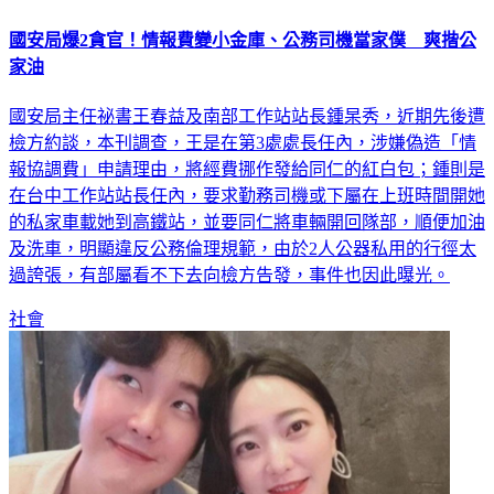
國安局爆2貪官！情報費變小金庫、公務司機當家僕 爽揩公
家油
國安局主任祕書王春益及南部工作站站長鍾杲秀，近期先後遭
檢方約談，本刊調查，王是在第3處處長任內，涉嫌偽造「情
報協調費」申請理由，將經費挪作發給同仁的紅白包；鍾則是
在台中工作站站長任內，要求勤務司機或下屬在上班時間開她
的私家車載她到高鐵站，並要同仁將車輛開回隊部，順便加油
及洗車，明顯違反公務倫理規範，由於2人公器私用的行徑太
過誇張，有部屬看不下去向檢方告發，事件也因此曝光。
社會