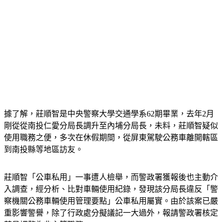
據了解，莊順智是中央警察大學交通學系62期畢業，去年2月
剛從從南投仁愛分局長調升至內埔分局長，未料，莊順智疑似
使用職務之便，多次在休假期間，從屏東駕駛公務車離開轄區
到南投縣等地區訪友。
莊順智「公車私用」一事遭人檢舉，而警政署獲報後也主動介
入調查，經分析、比對車輛使用紀錄，發現該分局長違反「警
察機關公務車輛使用管理要點」公車私用屬實。由於該案已嚴
重影響警譽，除了行政處分擬議記一大過外，報請警政署核定