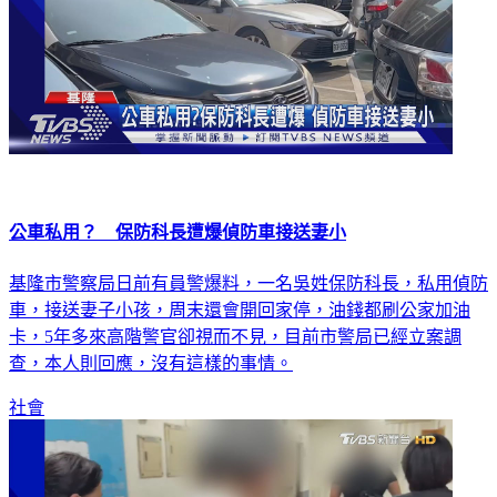
公車私用？ 保防科長遭爆偵防車接送妻小
基隆市警察局日前有員警爆料，一名吳姓保防科長，私用偵防
車，接送妻子小孩，周末還會開回家停，油錢都刷公家加油
卡，5年多來高階警官卻視而不見，目前市警局已經立案調
查，本人則回應，沒有這樣的事情。
社會