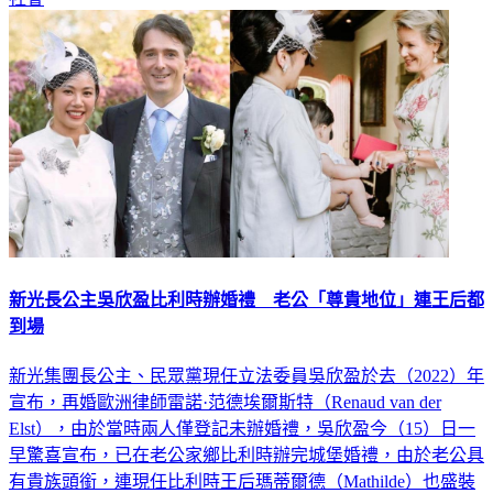
新光長公主吳欣盈比利時辦婚禮 老公「尊貴地位」連王后都
到場
新光集團長公主、民眾黨現任立法委員吳欣盈於去（2022）年
宣布，再婚歐洲律師雷諾·范德埃爾斯特（Renaud van der
Elst），由於當時兩人僅登記未辦婚禮，吳欣盈今（15）日一
早驚喜宣布，已在老公家鄉比利時辦完城堡婚禮，由於老公具
有貴族頭銜，連現任比利時王后瑪蒂爾德（Mathilde）也盛裝