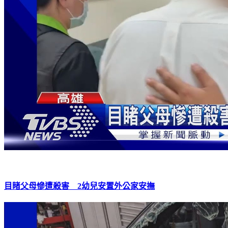
目睹父母慘遭殺害 2幼兒安置外公家安撫