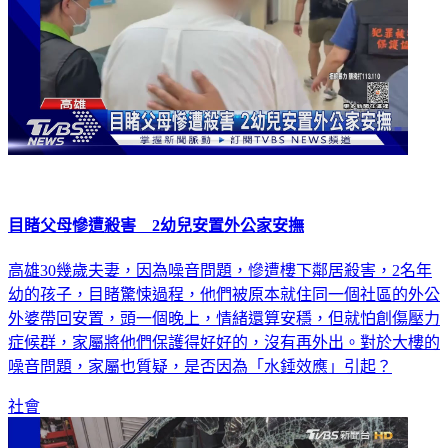
目睹父母慘遭殺害 2幼兒安置外公家安撫
高雄30幾歲夫妻，因為噪音問題，慘遭樓下鄰居殺害，2名年
幼的孩子，目睹驚悚過程，他們被原本就住同一個社區的外公
外婆帶回安置，頭一個晚上，情緒還算安穩，但就怕創傷壓力
症候群，家屬將他們保護得好好的，沒有再外出。對於大樓的
噪音問題，家屬也質疑，是否因為「水錘效應」引起？
社會