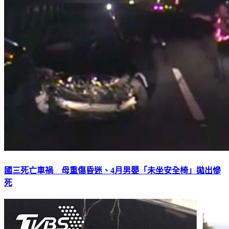
國三死亡車禍 母重傷昏迷、4月男嬰「未坐安全椅」拋出慘
死