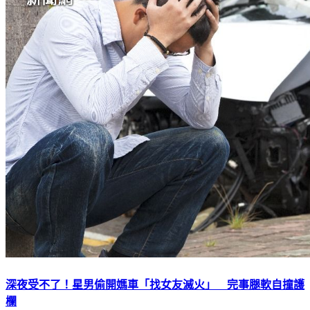
深夜受不了！星男偷開媽車「找女友滅火」 完事腿軟自撞護