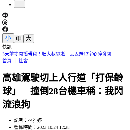
快訊
明放颱風假？白海豚颱風「最新暴風圈侵襲率」曝 這縣市達
59％
首頁
｜
社會
高雄駕駛切上人行道「打保齡
球」 撞倒28台機車稱：我閃
流浪狗
記者：林雅婷