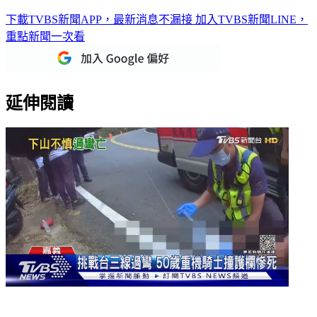
酒駕還不甩臨檢！27歲男跳4米橋想溜 警捲褲管涉水逮
下載TVBS新聞APP，最新消息不漏接
加入TVBS新聞LINE，
重點新聞一次看
延伸閱讀