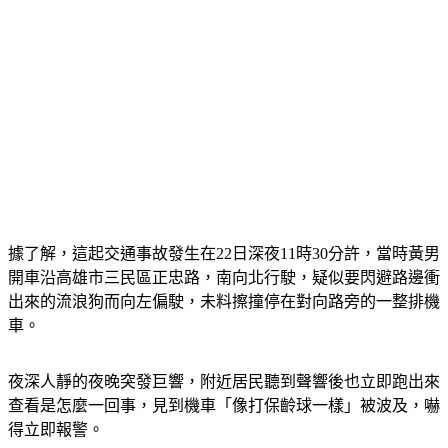
據了解，這起交通事故發生在22日深夜11時30分許，當時黃男
開車沿高雄市三民區正忠路，南向北行駛，疑似要閃避路邊衝
出來的流浪狗而向左偏駛，未料擦撞停在對向路旁的一整排機
車。
夜深人靜的夜晚突發巨響，附近居民聽到聲響後也立即跑出來
查看是怎麼一回事，見到機車「像打保齡球一樣」被波及，嚇