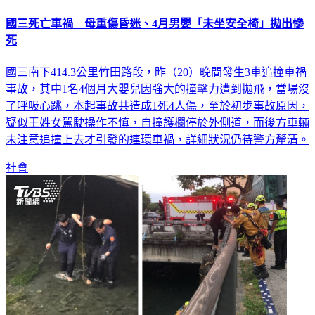
國三死亡車禍 母重傷昏迷、4月男嬰「未坐安全椅」拋出慘
死
國三南下414.3公里竹田路段，昨（20）晚間發生3車追撞車禍
事故，其中1名4個月大嬰兒因強大的撞擊力遭到拋飛，當場沒
了呼吸心跳，本起事故共造成1死4人傷，至於初步事故原因，
疑似王姓女駕駛操作不慎，自撞護欄停於外側道，而後方車輛
未注意追撞上去才引發的連環車禍，詳細狀況仍待警方釐清。
社會