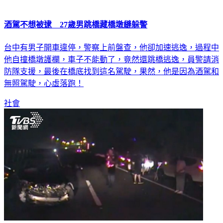
酒駕不想被逮 27歲男跳橋藏橋墩縫躲警
台中有男子開車違停，警察上前盤查，他卻加速逃逸，過程中
他自撞橋墩護欄，車子不能動了，竟然還跳橋逃逸，員警請消
防隊支援，最後在橋底找到這名駕駛，果然，他是因為酒駕和
無照駕駛，心虛落跑！
社會