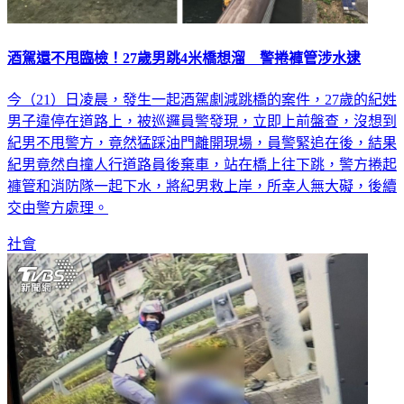
酒駕還不甩臨檢！27歲男跳4米橋想溜 警捲褲管涉水逮
今（21）日凌晨，發生一起酒駕劇減跳橋的案件，27歲的紀姓
男子違停在道路上，被巡邏員警發現，立即上前盤查，沒想到
紀男不甩警方，竟然猛踩油門離開現場，員警緊追在後，結果
紀男竟然自撞人行道路員後棄車，站在橋上往下跳，警方捲起
褲管和消防隊一起下水，將紀男救上岸，所幸人無大礙，後續
交由警方處理。
社會