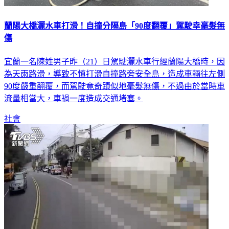
蘭陽大橋灑水車打滑！自撞分隔島「90度翻覆」駕駛幸毫髮無
傷
宜蘭一名陳姓男子昨（21）日駕駛灑水車行經蘭陽大橋時，因
為天雨路滑，導致不慎打滑自撞路旁安全島，造成車輛往左側
90度嚴重翻覆，而駕駛竟奇蹟似地毫髮無傷，不過由於當時車
流量相當大，車禍一度造成交通堵塞。
社會