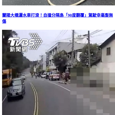
蘭陽大橋灑水車打滑！自撞分隔島「90度翻覆」駕駛幸毫髮無
傷