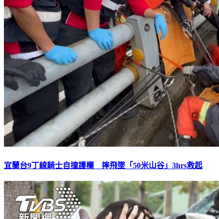
宜蘭台9丁線騎士自撞護欄 摔飛墜「50米山谷」3hrs救起