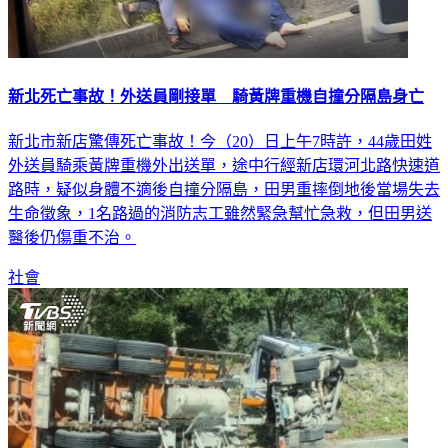
新北死亡事故！外送員剛接單 騎黃牌重機自撞分隔島身亡
新北市新店驚傳死亡事故！今（20）日上午7時許，44歲田姓
外送員騎乘黃牌重機外出送單，途中行經新店環河北路快速道
路時，疑似身體不適後自撞分隔島，田男重摔倒地後當場失去
生命徵象，1名路過的消防志工雖然緊急幫忙急救，但田男送
醫後仍傷重不治。
社會