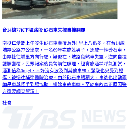
台14線77K下坡路段 砂石車失控自撞翻覆
南投仁愛鄉上午發生砂石車翻覆意外! 早上八點多，在台14線
埔霧公路77公里處，一名69年次施姓男子，駕駛一輛砂石車，
由霧社往埔里方向行駛，疑似在下坡路段煞車失靈，逆向自撞
護欄翻覆，民眾報案後員警前往處理，經實施酒精呼氣測試，
酒測值為0mg/l，幸好沒有波及到其他車輛，駕駛也只受到輕
傷，被送往埔榮醫院治療。由於砂石車體積大，事後也出動兩
輛吊車與怪手到場協助，排除事故車輛。至於事故真正原因警
方還要調查釐清！
社會