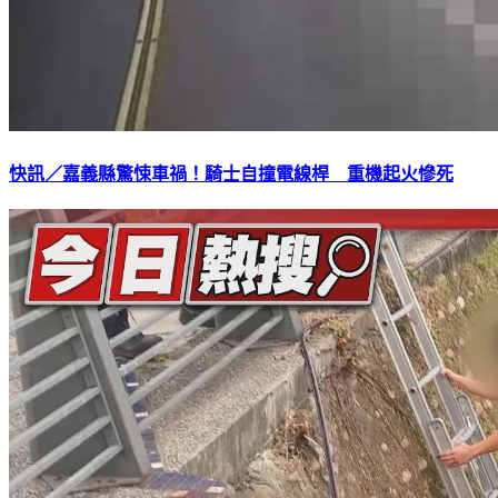
快訊／嘉義縣驚悚車禍！騎士自撞電線桿 重機起火慘死