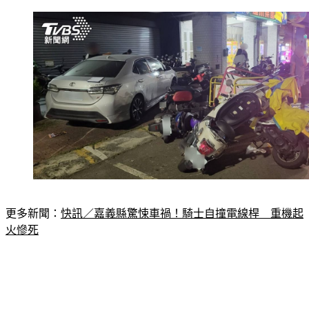
更多新聞：
快訊／嘉義縣驚悚車禍！騎士自撞電線桿　重機起
火慘死