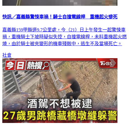
快訊／嘉義縣驚悚車禍！騎士自撞電線桿 重機起火慘死
嘉義縣159甲縣道9.7公里處，今（21）日上午發生一起驚悚車
禍，重機騎士下坡時疑似失控，自撞電線桿，未料重機起火燃
燒，由於騎士被夾變形的機車殘骸中，逃生不及當場死亡。
社會