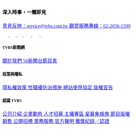
深入時事，一觸即見
意見反映：service@tvbs.com.tw
觀眾服務專線：02-2656-1599
TVBS新聞網
關於我們
56新聞台節目表
政策與隱私
隱私權政策
性騷擾防治措施
網站使用協定
版權宣告
認識 TVBS
公司介紹
企業動態
人才招募
主播專區
星藝象娛樂
節目版權
銷售
公開招標
業務服務
官方聲明
獲獎紀錄／認證