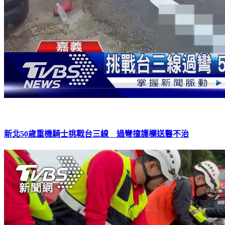
新北50歲重機騎士挑戰台三線 過彎撞護欄送醫不治