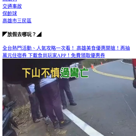
流浪狗
交通事故
保齡球
高雄市三民區
◤放假去哪玩？◢
全台熱門活動、人氣攻略一次看！
高雄美食優惠開搶！再抽
萬元住宿券
下載食尚玩家APP！免費領取優惠券