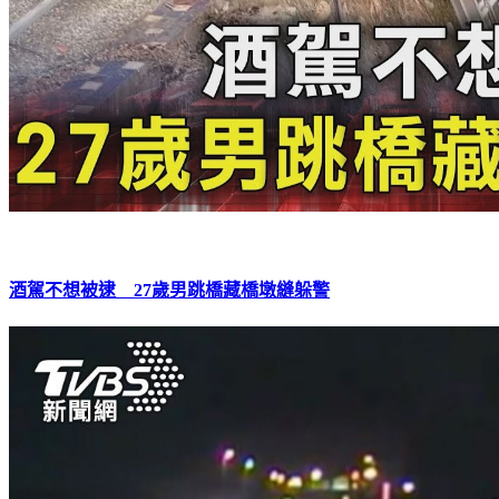
酒駕不想被逮 27歲男跳橋藏橋墩縫躲警