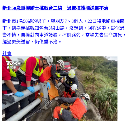
新北50歲重機騎士挑戰台三線 過彎撞護欄送醫不治
新北市1名50歲的男子，與朋友7、8個人，22日特地騎重機南
下，到嘉義挑戰知名台3線山路，沒想到，回程途中，疑似過
彎不慎，自撞對向車道護欄，摔倒路旁，當場失去生命跡象，
經過緊急送醫，仍傷重不治。
社會