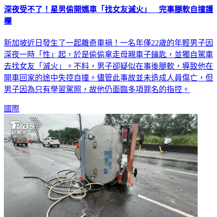
深夜受不了！星男偷開媽車「找女友滅火」 完事腿軟自撞護
欄
新加坡近日發生了一起離奇車禍！一名年僅22歲的年輕男子因
深夜一時「性」起，於是偷偷拿走母親車子鑰匙，並獨自駕車
去找女友「滅火」。不料，男子卻疑似在事後腿軟，導致他在
開車回家的途中失控自撞。儘管此事故並未造成人員傷亡，但
男子因為只有學習駕照，故他仍面臨多項罪名的指控。
國際