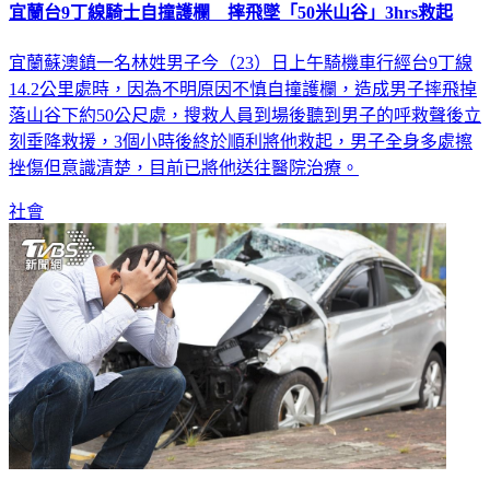
宜蘭台9丁線騎士自撞護欄 摔飛墜「50米山谷」3hrs救起
宜蘭蘇澳鎮一名林姓男子今（23）日上午騎機車行經台9丁線
14.2公里處時，因為不明原因不慎自撞護欄，造成男子摔飛掉
落山谷下約50公尺處，搜救人員到場後聽到男子的呼救聲後立
刻垂降救援，3個小時後終於順利將他救起，男子全身多處擦
挫傷但意識清楚，目前已將他送往醫院治療。
社會