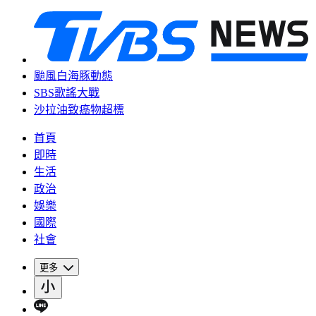
颱風白海豚動態
SBS歌謠大戰
沙拉油致癌物超標
首頁
即時
生活
政治
娛樂
國際
社會
更多