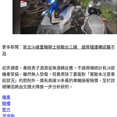
更多新聞：
新北50歲重機騎士挑戰台三線　過彎撞護欄送醫不
治
初步調查，黃姓男子酒測並無酒精反應，不過現場統計有28部
機車受損，雖然無人受傷，但黃男除了要面對「駕駛未注意車
前狀況」的罰則外，還有高達30多萬的車輛損害賠償，至於詳
細肇因將由交通大隊進一步分析研判。
機車
騎樓
警方