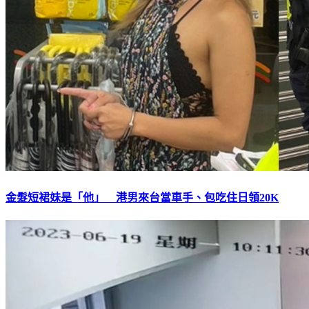
金髮短裙妹是「他」 港男來台當車手、包吃住日領20K