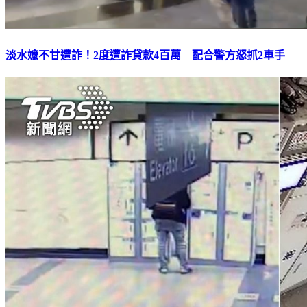
淡水嬤不甘遭詐！2度遭詐貸款4百萬 配合警方怒抓2車手