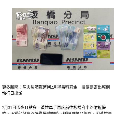
更多新聞：
陳志強酒駕遭判2月得易科罰金　檢傳票寄出報到
執行日出爐
7月31日深夜11點多，黃姓車手再度前往板橋府中路附近提
款，正當他站在路邊準備離開時，巡邏員警又經過，因黃姓車