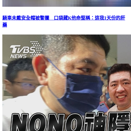
騎車未戴安全帽被警攔 口袋藏K他命堅稱：這我1天份的肝
藥