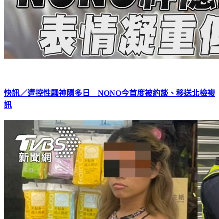
快訊／遭控性騷神隱多日 NONO今首度被約談、移送北檢複
訊