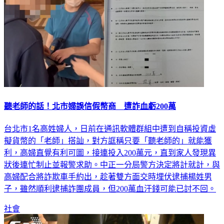
聽老師的話！北市婦誤信假幣商 遭詐血虧200萬
台北市1名高姓婦人，日前在通訊軟體群組中遭到自稱投資虛
擬貨幣的「老師」搭訕，對方誆稱只要「聽老師的」就能獲
利，高婦直覺有利可圖，接連投入200萬元，直到家人發現異
狀後連忙制止並報警求助。中正一分局警方決定將計就計，與
高婦配合將詐欺車手約出，趁著雙方面交時埋伏逮捕楊姓男
子，雖然順利逮捕詐團成員，但200萬血汗錢可能已討不回。
社會