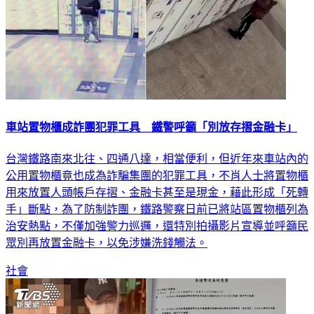
車站置物櫃成詐團犯罪工具 鐵警呼籲「別放存摺金融卡」
台灣鐵路南來北往、四通八達，相當便利，但近年來車站內的
公用置物櫃竟也成為詐騙集團的犯罪工具，不肖人士將置物櫃
用來放置人頭帳戶存摺、金融卡甚至是現金，藉此形成「死轉
手」斷點，為了防制詐團，鐵路警察日前已將站區置物櫃列為
治安熱點，不僅加強警力巡邏，還特別拍攝影片宣導並呼籲民
眾別再放置金融卡，以免涉嫌洗錢觸法。
社會