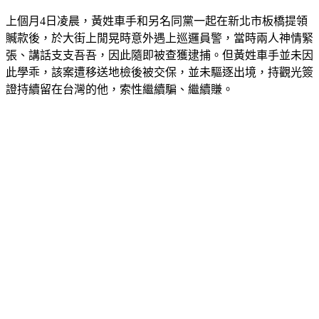
上個月4日凌晨，黃姓車手和另名同黨一起在新北市板橋提領
贓款後，於大街上閒晃時意外遇上巡邏員警，當時兩人神情緊
張、講話支支吾吾，因此隨即被查獲逮捕。但黃姓車手並未因
此學乖，該案遭移送地檢後被交保，並未驅逐出境，持觀光簽
證持續留在台灣的他，索性繼續騙、繼續賺。