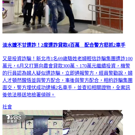
淡水嬤不甘遭詐！2度遭詐貸款4百萬 配合警方怒抓2車手
又是投資詐騙！新北市1名69歲駱姓老婦輕信詐騙集團遭詐100
萬元，6月又打算向農會貸款300萬、170萬元繼續投資，機警
的行員認為婦人疑似遭詐騙，立即通報警方，經員警勸說，婦
人才頓然醒悟並與警方配合，事後與警方配合，相約詐騙集團
面交，警方埋伏成功逮捕2名車手，並查扣相關證物，全案訊
後依法移送地檢署偵辦。
社會