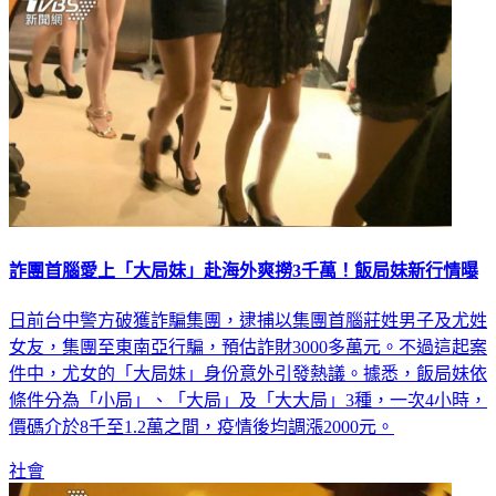
詐團首腦愛上「大局妹」赴海外爽撈3千萬！飯局妹新行情曝
日前台中警方破獲詐騙集團，逮捕以集團首腦莊姓男子及尤姓
女友，集團至東南亞行騙，預估詐財3000多萬元。不過這起案
件中，尤女的「大局妹」身份意外引發熱議。據悉，飯局妹依
條件分為「小局」、「大局」及「大大局」3種，一次4小時，
價碼介於8千至1.2萬之間，疫情後均調漲2000元。
社會