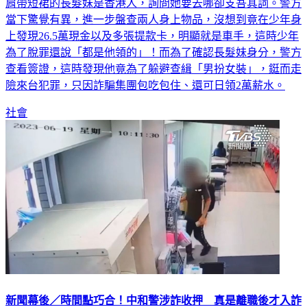
肩帶短裙的長髮妹是香港人，詢問她要去哪卻支吾其詞。警方
當下驚覺有異，進一步盤查兩人身上物品，沒想到竟在少年身
上發現26.5萬現金以及多張提款卡，明顯就是車手，這時少年
為了脫罪還說「都是他領的」！而為了確認長髮妹身分，警方
查看簽證，這時發現他竟為了躲避查緝「男扮女裝」，鋌而走
險來台犯罪，只因詐騙集團包吃包住、還可日領2萬薪水。
社會
新聞幕後／時間點巧合！中和警涉詐收押 真是離職後才入詐