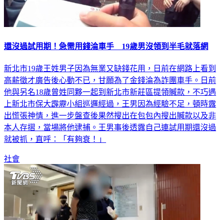
還沒過試用期！急需用錢淪車手 19歲男沒領到半毛就落網
新北市19歲王姓男子因為無業又缺錢花用，日前在網路上看到
高薪徵才廣告後心動不已，甘願為了金錢淪為詐團車手。日前
他與另名18歲曾姓同夥一起到新北市新莊區提領贓款，不巧遇
上新北市保大霹靂小組巡邏經過，王男因為經驗不足，頓時露
出慌張神情，進一步盤查後果然搜出在包包內搜出贓款以及非
本人存摺，當場將他逮捕。王男事後透露自己連試用期還沒過
就被抓，直呼：「有夠衰！」
社會