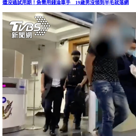
還沒過試用期！急需用錢淪車手 19歲男沒領到半毛就落網