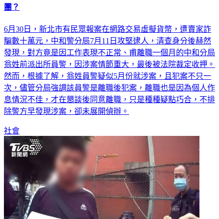
團？
6月30日，新北市有民眾報案在網路交易虛擬貨幣，遭賣家詐
騙數十萬元，中和警分局7月11日攻堅逮人，清查身分後赫然
發現，對方竟是因工作表現不正常、甫離職一個月的中和分局
翁姓前派出所員警，因涉案情節重大，最後被法院裁定收押。
然而，根據了解，翁姓員警疑似5月份就涉案，且犯案不只一
次，儘管分局強調該員警是離職後犯案，離職也是因為個人作
息情況不佳，才在懇談後同意離職，只是種種疑點巧合，不排
除警方早發現涉案，卻未展開偵辦。
社會