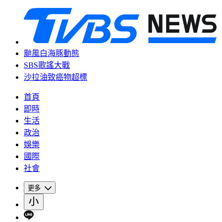
颱風白海豚動態
SBS歌謠大戰
沙拉油致癌物超標
首頁
即時
生活
政治
娛樂
國際
社會
更多