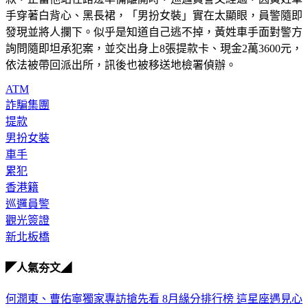
手穿著白背心、黑長裙，「男扮女裝」實在太顯眼，員警隨即
發現並將人攔下。似乎是知道自己逃不掉，黃姓車手面對警方
詢問隨即坦承犯案，並交出身上8張提款卡、現金2萬3600元，
依法被帶回派出所，訊後也被移送地檢署偵辦。
ATM
詐騙集團
提款
男扮女裝
車手
累犯
香港籍
巡邏員警
觀光簽證
新北板橋
◤人氣夯文◢
何潤東、曹佑寧獨家專訪搶先看
8月緣分排行榜 這星座遇見心