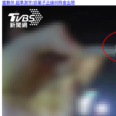
靈夥伴
超準測字!這輩子正緣何時會出現