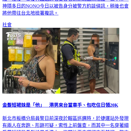
神隱多日的NONO今日以被告身分被警方約談偵訊，稍後也會
將他帶往台北地檢署複訊。
社會
金髮短裙妹是「他」 港男來台當車手、包吃住日領20K
新北市板橋分局員警日前深夜於轄區巡邏時，於捷運站外發現
有兩人在奔跑、形跡可疑，索性上前盤查，而其中一名穿著細