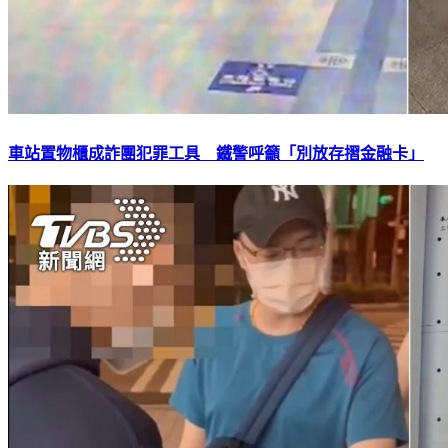
車站置物櫃成詐團犯罪工具 鐵警呼籲「別放存摺金融卡」