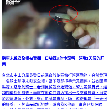
騎車未戴安全帽被警攔 口袋藏K他命堅稱：這我1天份的肝
藥
台北市中山分局員警日前深夜於轄區執行巡邏勤務，突然發現
一名騎士騎車未戴安全帽，當下隨即揮手示意攔停，並欲開單
舉發，沒想到騎士一看到員警就開始緊張，警方驚覺有異，經
詢問後對他盤查。而就在他從口袋內掏出一包夾鏈袋時，員警
發現這味道、外觀，很可能就是毒品，騎士還辯稱是「一天份
的肝藥」，經毒品試紙初驗，確實為K他命，事實已擺在眼