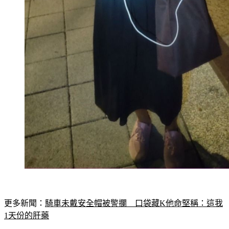
更多新聞：
騎車未戴安全帽被警攔　口袋藏K他命堅稱：這我
1天份的肝藥