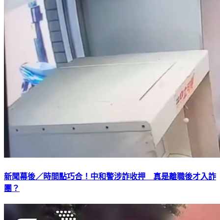
新聞幕後／時間點巧合！中和警涉詐收押 真是離職後才入詐
團？