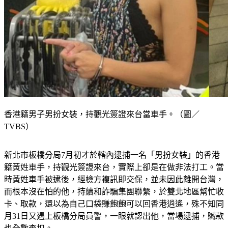
香港籍男子男扮女裝，持觀光簽證來台當車手。（圖／
TVBS）
新北市板橋分局7月初才於轄內逮捕一名「男扮女裝」的香港
籍黃姓車手，持觀光簽證來台，實際上卻是在做非法打工。當
時黃姓車手被逮後，經檢方複訊即交保，並未因此離開台灣，
而根本沒在怕的他，持續和詐騙集團聯繫，於雙北地區幫忙收
卡、取款，還以為自己口袋賺飽飽可以回香港逍遙，殊不知同
月31日又遇上板橋分局員警，一眼就認出他，當場逮捕，贓款