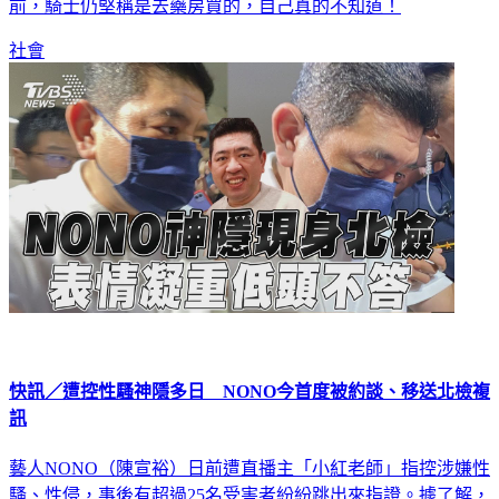
前，騎士仍堅稱是去藥房買的，自己真的不知道！
社會
快訊／遭控性騷神隱多日 NONO今首度被約談、移送北檢複
訊
藝人NONO（陳宣裕）日前遭直播主「小紅老師」指控涉嫌性
騷、性侵，事後有超過25名受害者紛紛跳出來指證。據了解，