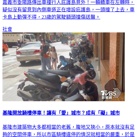
疑似沒有留意到內側車道正在增設庇護島，一頭撞了上去，車
卡島上動彈不得，23歲的駕駛額頭撞傷送醫。
社會
基隆開放騎樓停車！讓有「愛」城市？成有「礙」城市
基隆市建築物大多都相當的老舊，腹地又狹小，原本就沒有足
夠的空間停車，所以市區騎樓違停的情況就相當的嚴重，於是
市府決定在兼顧通行權利及不影響市容規範下，今年３月適當