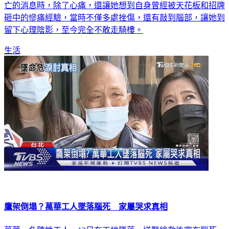
砸中的慘痛經驗，當時不僅多處挫傷，還有敲到腦部，讓她到
留下心理陰影，至今完全不敢走騎樓。
生活
鷹架倒塌？萬華工人墜落腦死 家屬哭求真相
萬華一名陳姓工人，12日在工地墜落，送醫搶救後宣布腦死，