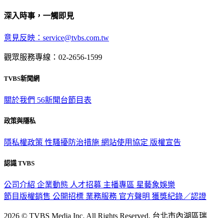
深入時事，一觸即見
意見反映：service@tvbs.com.tw
觀眾服務專線：02-2656-1599
TVBS新聞網
關於我們
56新聞台節目表
政策與隱私
隱私權政策
性騷擾防治措施
網站使用協定
版權宣告
認識 TVBS
公司介紹
企業動態
人才招募
主播專區
星藝象娛樂
節目版權銷售
公開招標
業務服務
官方聲明
獲獎紀錄／認證
2026 © TVBS Media Inc. All Rights Reserved. 台北市內湖區瑞
光路451號 | 聯利媒體股份有限公司