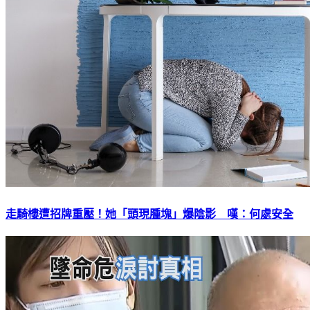
走騎樓遭招牌重壓！她「頭現腫塊」爆陰影 嘆：何處安全