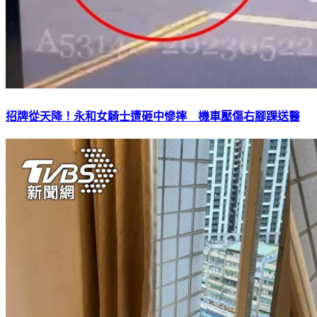
招牌從天降！永和女騎士遭砸中慘摔 機車壓傷右腳踝送醫