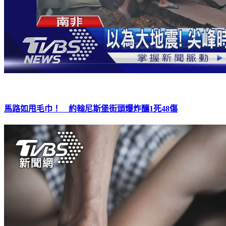
馬路如甩毛巾！ 約翰尼斯堡街頭爆炸釀1死48傷