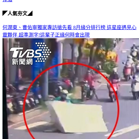
◤人氣夯文◢
何潤東、曹佑寧獨家專訪搶先看
8月緣分排行榜 這星座遇見心
靈夥伴
超準測字!這輩子正緣何時會出現