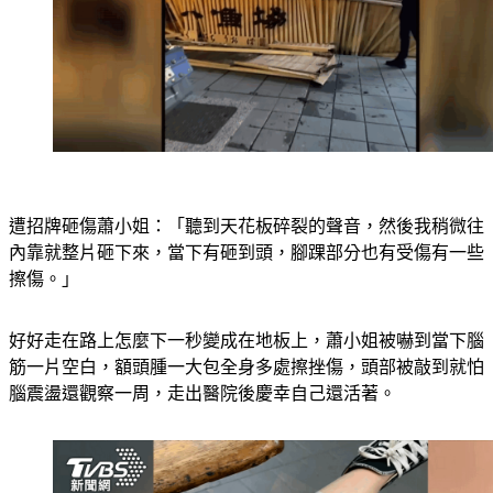
遭招牌砸傷蕭小姐：「聽到天花板碎裂的聲音，然後我稍微往
內靠就整片砸下來，當下有砸到頭，腳踝部分也有受傷有一些
擦傷。」
好好走在路上怎麼下一秒變成在地板上，蕭小姐被嚇到當下腦
筋一片空白，額頭腫一大包全身多處擦挫傷，頭部被敲到就怕
腦震盪還觀察一周，走出醫院後慶幸自己還活著。