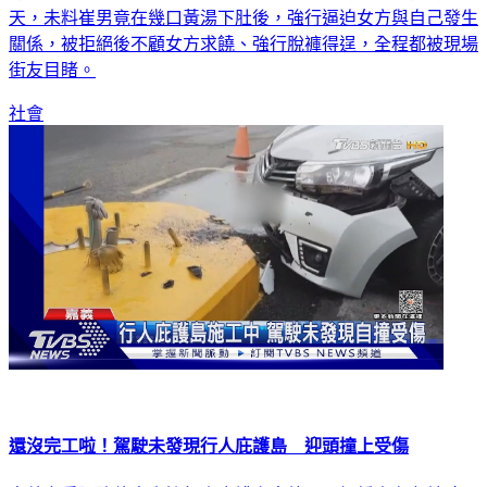
關係，被拒絕後不顧女方求饒、強行脫褲得逞，全程都被現場
街友目睹。
社會
還沒完工啦！駕駛未發現行人庇護島 迎頭撞上受傷
嘉義市垂陽路傳出車撞行人庇護島意外！一輛轎車在左轉時，