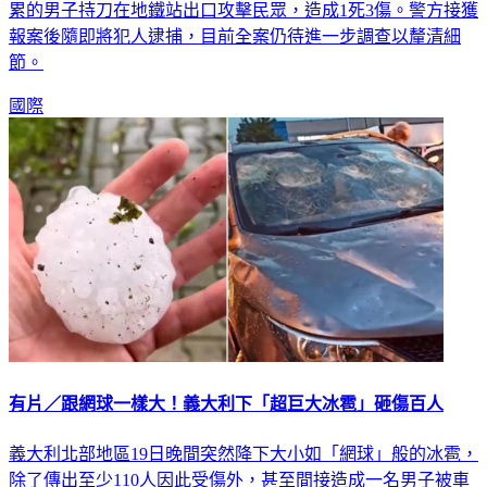
報案後隨即將犯人逮捕，目前全案仍待進一步調查以釐清細
節。
國際
有片／跟網球一樣大！義大利下「超巨大冰雹」砸傷百人
義大利北部地區19日晚間突然降下大小如「網球」般的冰雹，
除了傳出至少110人因此受傷外，甚至間接造成一名男子被車
輾過而死亡，當地街道更有大量房屋、車輛或設施遭受破壞。