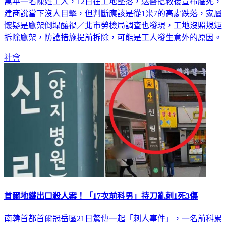
建商說當下沒人目擊，但判斷應該是從1米7的高處跌落，家屬
懷疑是鷹架倒塌釀禍／北市勞檢局調查也發現，工地沒照規矩
拆除鷹架，防護措施提前拆除，可能是工人發生意外的原因。
社會
首爾地鐵出口殺人案！「17次前科男」持刀亂刺1死3傷
南韓首都首爾冠岳區21日驚傳一起「刺人事件」，一名前科累
累的男子持刀在地鐵站出口攻擊民眾，造成1死3傷。警方接獲