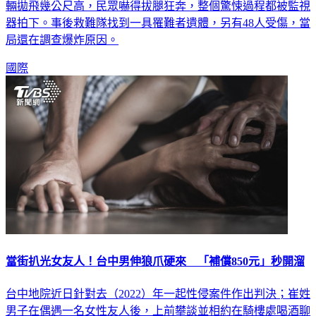
器拍下。事後救難隊找到一具罹難者遺體，另有48人受傷，當
局還在調查爆炸原因。
國際
當街扒光女友人！台中男伸狼爪硬來 「補償850元」秒開溜
台中地院近日針對去（2022）年一起性侵案件作出判決；崔姓
男子在偶遇一名女性友人後，上前攀談並相約在騎樓處喝酒聊
天，未料崔男竟在幾口黃湯下肚後，強行逼迫女方與自己發生