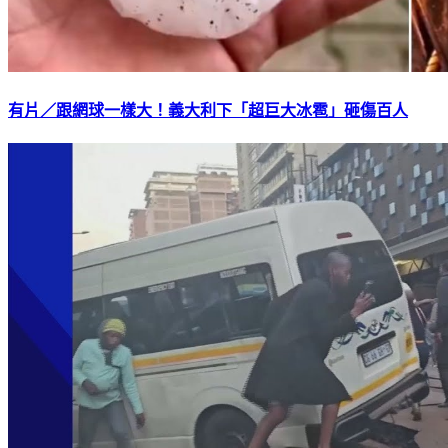
有片／跟網球一樣大！義大利下「超巨大冰雹」砸傷百人