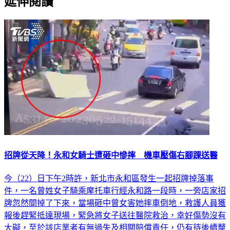
招牌從天降！永和女騎士遭砸中慘摔 機車壓傷右腳踝送醫
今（22）日下午2時許，新北市永和區發生一起招牌掉落事
件，一名曾姓女子騎乘摩托車行經永和路一段時，一旁店家招
牌忽然間掉了下來，當場砸中曾女害她摔車倒地，救護人員獲
報後趕緊抵達現場，緊急將女子送往醫院救治，幸好傷勢沒有
大礙，至於該店業者有無過失及相關賠償責任，仍有待後續釐
清。