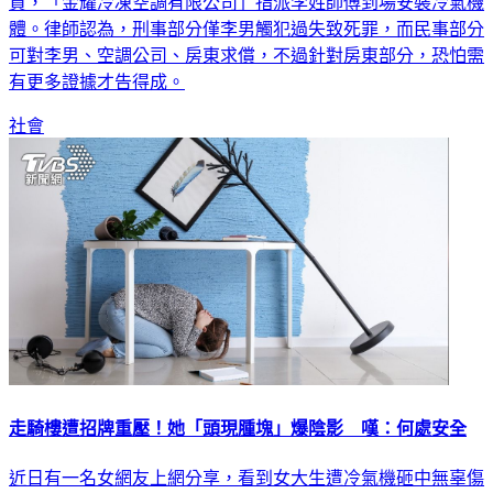
體。律師認為，刑事部分僅李男觸犯過失致死罪，而民事部分
可對李男、空調公司、房東求償，不過針對房東部分，恐怕需
有更多證據才告得成。
社會
走騎樓遭招牌重壓！她「頭現腫塊」爆陰影 嘆：何處安全
近日有一名女網友上網分享，看到女大生遭冷氣機砸中無辜傷
亡的消息時，除了心痛，還讓她想到自身曾經被天花板和招牌