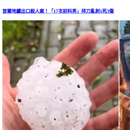
首爾地鐵出口殺人案！「17次前科男」持刀亂刺1死3傷