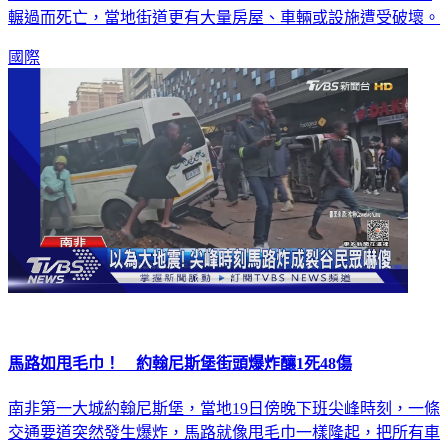
國際
馬路如甩毛巾！ 約翰尼斯堡街頭爆炸釀1死48傷
南非第一大城約翰尼斯堡，當地19日傍晚下班尖峰時刻，一條
交通要道突然發生爆炸，馬路就像甩毛巾一樣隆起，把所有車
輛拋飛幾公尺高，民眾嚇得拔腿狂奔，整個驚悚過程都被監視