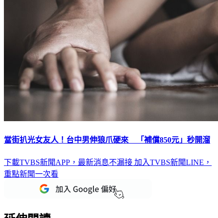
當街扒光女友人！台中男伸狼爪硬來 「補償850元」秒開溜
下載TVBS新聞APP，最新消息不漏接
加入TVBS新聞LINE，
重點新聞一次看
延伸閱讀