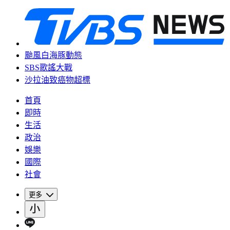
颱風白海豚動態
SBS歌謠大戰
沙拉油致癌物超標
首頁
即時
生活
政治
娛樂
國際
社會
更多