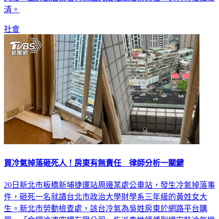
社會
買冷氣掉落砸死人！房東有無責任 律師分析一關鍵
20日新北市板橋新埔捷運站周邊某處公車站，發生冷氣掉落事
件，砸死一名就讀台北市政治大學財學系三年級的黃姓女大
生。新北市勞動檢查處，該台冷氣為吳姓房東於網路平台購
買，「金耀冷凍空調有限公司」指派李姓師傅到場安裝冷氣機