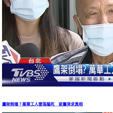
鷹架倒塌？萬華工人墜落腦死 家屬哭求真相