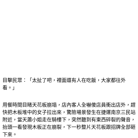
目擊民眾：「太扯了吧，裡面還有人在吃飯，大家都往外
看。」
用餐時間目睹天花板崩塌，店內客人全嚇傻店員衝出店外，趕
快把木板堆中的女子拉出來，驚險場景發生在捷運南京三民站
附近，當天蕭小姐走在騎樓下，突然聽到有東西碎裂的聲音，
抬頭一看發現木板正在崩裂，下一秒整片天花板跟招牌全部砸
下來。