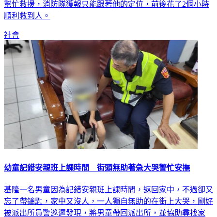
順利救到人。
社會
幼童記錯安親班上課時間 街頭無助著急大哭警忙安撫
基隆一名男童因為記錯安親班上課時間，返回家中，不過卻又
忘了帶鑰匙，家中又沒人，一人獨自無助的在街上大哭，剛好
被派出所員警巡邏發現，將男童帶回派出所，並協助尋找家
屬。