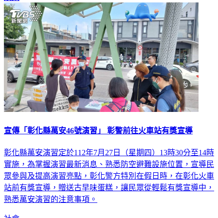
宣傳「彰化縣萬安46號演習」 彰警前往火車站有獎宣導
彰化縣萬安演習定於112年7月27日（星期四）13時30分至14時
實施，為掌握演習最新消息、熟悉防空避難設施位置，宣導民
眾參與及提高演習亮點，彰化警方特別在假日時，在彰化火車
站前有獎宣導，贈送古早味蛋糕，讓民眾從輕鬆有獎宣導中，
熟悉萬安演習的注意事項。
社會