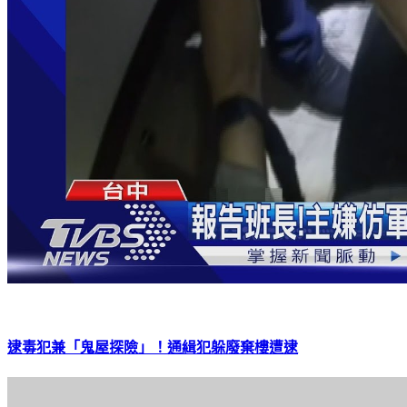
逮毒犯兼「鬼屋探險」！通緝犯躲廢棄樓遭逮