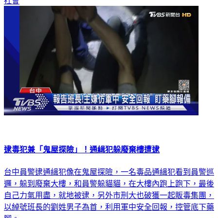
逮毒犯兼「鬼屋探險」！通緝犯躲廢棄樓遭逮
台中員警逮通緝犯像在鬼屋探險，一名毒品通緝犯看到員警巡
邏，躲到廢棄大樓，和員警躲貓貓，在大樓內跑上跑下，最後
自己力氣用盡，就地被逮，另外市刑大也破獲一起販毒集團，
以綽號班長的劉姓男子為首，利用軍中安全回報，控管底下藥
腳。