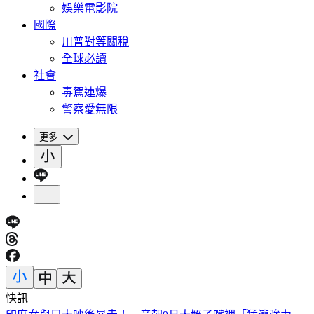
娛樂電影院
國際
川普對等關稅
全球必讀
社會
毒駕連爆
警察愛無限
更多
快訊