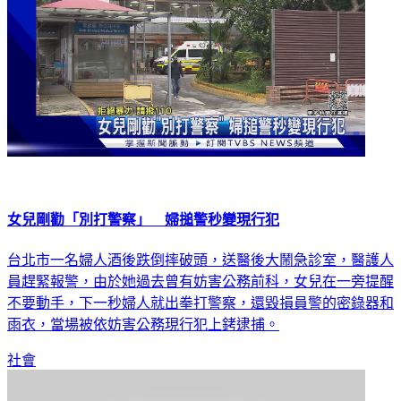
女兒剛勸「別打警察」 婦搥警秒變現行犯
台北市一名婦人酒後跌倒摔破頭，送醫後大鬧急診室，醫護人
員趕緊報警，由於她過去曾有妨害公務前科，女兒在一旁提醒
不要動手，下一秒婦人就出拳打警察，還毀損員警的密錄器和
雨衣，當場被依妨害公務現行犯上銬逮捕。
社會