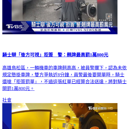
騎士辯「後方可視」拒簽 警：翹牌最高罰1萬800元
高雄鳥松區，一輛機車的車牌翹高高，被員警攔下，認為未依
規定懸掛車牌，雙方爭執近8分鐘，員警最後要開單時，騎士
還嗆「拒簽罰單」，不過這張紅單已經算合法送達，將對騎士
開罰1萬800元。
社會