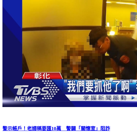
警示帳戶！老婦稱要匯10萬 警闢「關懷室」阻詐