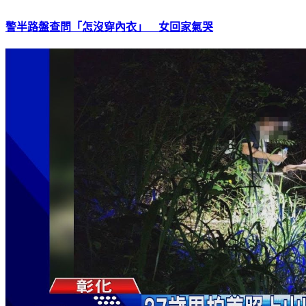
警半路盤查問「怎沒穿內衣」 女回家氣哭