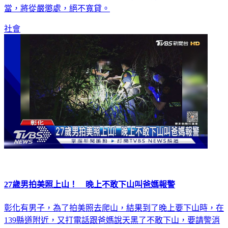
社會
27歲男拍美照上山！ 晚上不敢下山叫爸媽報警
彰化有男子，為了拍美照去爬山，結果到了晚上要下山時，在
139縣道附近，又打電話跟爸媽說天黑了不敢下山，要請警消
幫忙救援，消防隊獲報只能跟著他的定位，前後花了2個小時