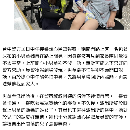
台中警方18日中午接獲熱心民眾報案，稱南門路上有一名包著
尿布的小男童獨自在路上閒晃，因身邊沒有見到家長陪同覺得
不太尋常，上前關心小男童卻不發一語，無計可施之下只好向
警方求助。員警獲報到場發現，男童雖不怕生卻不願開口說
話，由於擔心中午酷熱怕中暑，先將男童帶回所內照顧，再設
法幫他找到家人。
男童至派出所後，在警察叔叔阿姨的陪伴下神情自若，一邊看
著卡通，一邊吃著民眾買給他的零食。不久後，派出所終於聯
繫上男童的媽媽許姓女子，其母也正趕往派出所的途中，她對
於兒子的調皮好無奈，卻也十分感謝熱心民眾及員警的守護，
讓獨自出門闖蕩的兒子毫髮無傷。
許女事後無奈表示，男童趁著媽媽去廚房洗碗的片刻，竟自己