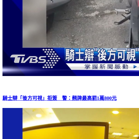
騎士辯「後方可視」拒簽 警：翹牌最高罰1萬800元