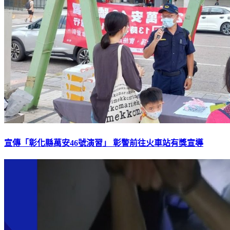
宣傳「彰化縣萬安46號演習」 彰警前往火車站有獎宣導