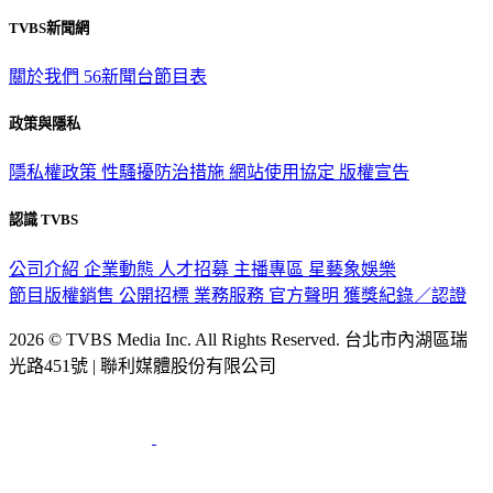
TVBS新聞網
關於我們
56新聞台節目表
政策與隱私
隱私權政策
性騷擾防治措施
網站使用協定
版權宣告
認識 TVBS
公司介紹
企業動態
人才招募
主播專區
星藝象娛樂
節目版權銷售
公開招標
業務服務
官方聲明
獲獎紀錄／認證
2026 © TVBS Media Inc. All Rights Reserved. 台北市內湖區瑞
光路451號 | 聯利媒體股份有限公司