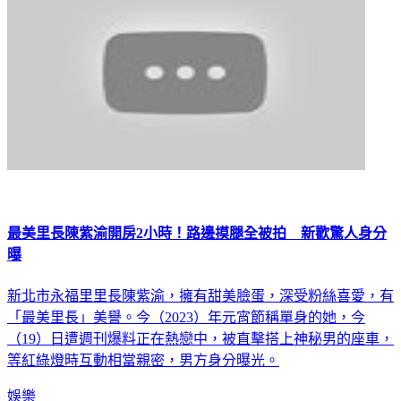
最美里長陳紫渝開房2小時！路邊摸腿全被拍 新歡驚人身分
曝
新北市永福里里長陳紫渝，擁有甜美臉蛋，深受粉絲喜愛，有
「最美里長」美譽。今（2023）年元宵節稱單身的她，今
（19）日遭週刊爆料正在熱戀中，被直擊搭上神秘男的座車，
等紅綠燈時互動相當親密，男方身分曝光。
娛樂