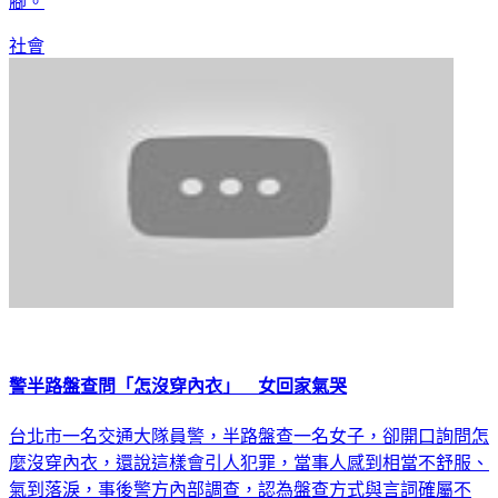
社會
警半路盤查問「怎沒穿內衣」 女回家氣哭
台北市一名交通大隊員警，半路盤查一名女子，卻開口詢問怎
麼沒穿內衣，還說這樣會引人犯罪，當事人感到相當不舒服、
氣到落淚，事後警方內部調查，認為盤查方式與言詞確屬不
當，將從嚴懲處，絕不寬貸。