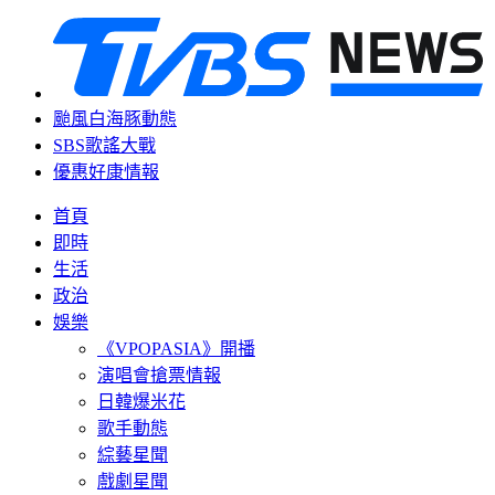
颱風白海豚動態
SBS歌謠大戰
優惠好康情報
首頁
即時
生活
政治
娛樂
《VPOPASIA》開播
演唱會搶票情報
日韓爆米花
歌手動態
綜藝星聞
戲劇星聞