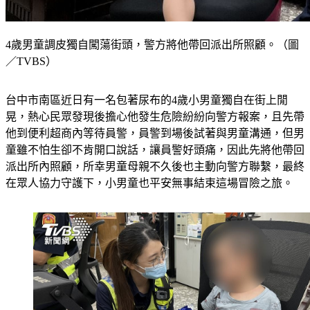
4歲男童調皮獨自闖蕩街頭，警方將他帶回派出所照顧。（圖
／TVBS）
台中市南區近日有一名包著尿布的4歲小男童獨自在街上閒
晃，熱心民眾發現後擔心他發生危險紛紛向警方報案，且先帶
他到便利超商內等待員警，員警到場後試著與男童溝通，但男
童雖不怕生卻不肯開口說話，讓員警好頭痛，因此先將他帶回
派出所內照顧，所幸男童母親不久後也主動向警方聯繫，最終
在眾人協力守護下，小男童也平安無事結束這場冒險之旅。