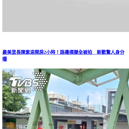
最美里長陳紫渝開房2小時！路邊摸腿全被拍 新歡驚人身分
曝