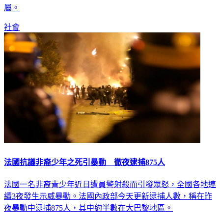
社會
法國抗議非裔少年之死引暴動 徹夜逮捕875人
法國一名非裔青少年近日遭員警射殺而引發眾怒，全國各地連
續3夜發生示威暴動。法國內政部今天更新逮捕人數，稱在昨
夜暴動中逮捕875人，其中約半數在大巴黎地區。
國際