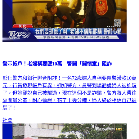
警示帳戶！老婦稱要匯10萬 警闢「關懷室」阻詐
彰化警方和銀行聯合阻詐！一名72歲婦人自稱要匯裝潢款10萬
元，行員發現帳戶有異，通知警方，員警到場勸說婦人被詐騙
了，但她卻說自己被騙過，現在這個不是詐騙，警方將人帶往
隔間辦公室，耐心勸說，花了十幾分鐘，婦人終於相信自己被
騙了！
社會