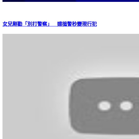
女兒剛勸「別打警察」 婦搥警秒變現行犯