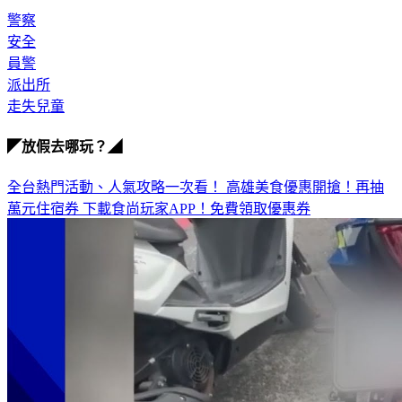
安全
員警
派出所
走失兒童
◤放假去哪玩？◢
全台熱門活動、人氣攻略一次看！
高雄美食優惠開搶！再抽
萬元住宿券
下載食尚玩家APP！免費領取優惠券