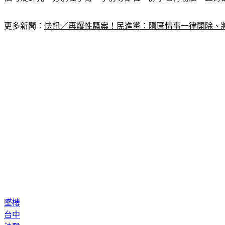
更多新聞：
快訊／再爆性騷案！民進黨：隱匿情事一律開除、
墜樓
台中