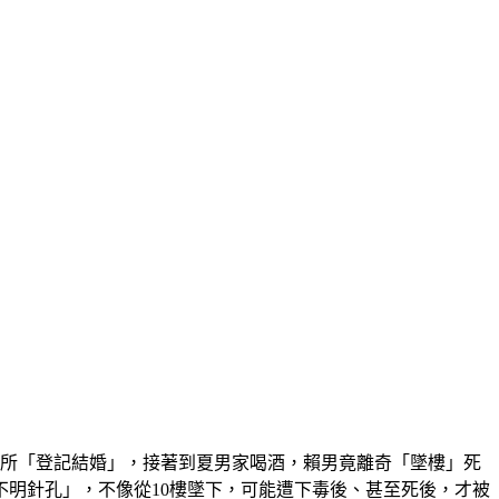
公所「登記結婚」，接著到夏男家喝酒，賴男竟離奇「墜樓」死
明針孔」，不像從10樓墜下，可能遭下毒後、甚至死後，才被