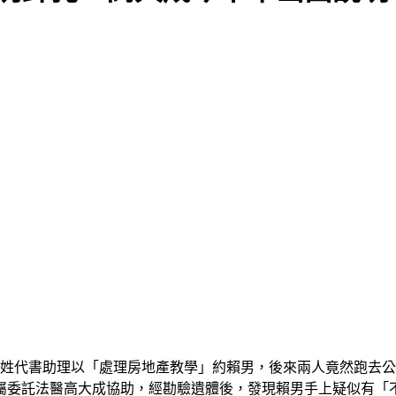
的夏姓代書助理以「處理房地產教學」約賴男，後來兩人竟然跑去
屬委託法醫高大成協助，經勘驗遺體後，發現賴男手上疑似有「不