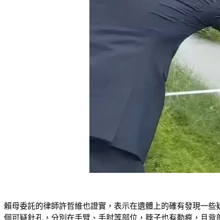
賴母委託的律師許哲維也證實，表示在遺體上的確有發現一些
個可疑針孔，分別在手臂、手肘等部位，脖子也有勒痕，且背