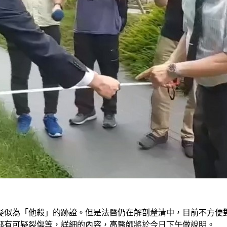
疑似為「他殺」的跡證。但是法醫仍在解剖釐清中，目前不方便
部有可疑裂傷等，詳細的內容，高醫師將於今日下午做說明。