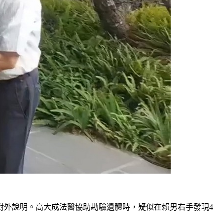
對外說明。高大成法醫協助勘驗遺體時，疑似在賴男右手發現4