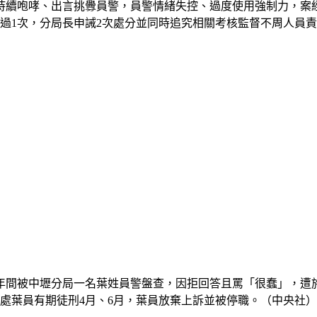
持續咆哮、出言挑釁員警，員警情緒失控、過度使用強制力，案
過1次，分局長申誡2次處分並同時追究相關考核監督不周人員
1年間被中壢分局一名葉姓員警盤查，因拒回答且罵「很蠢」，
處葉員有期徒刑4月、6月，葉員放棄上訴並被停職。（中央社）