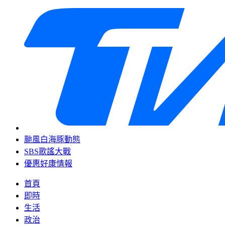
颱風白海豚動態
SBS歌謠大戰
優惠好康情報
首頁
即時
生活
政治