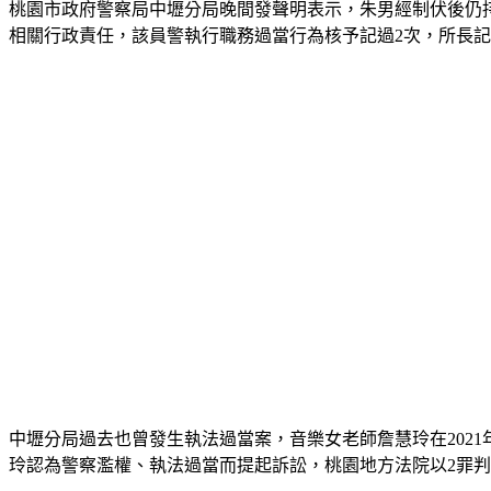
桃園市政府警察局中壢分局晚間發聲明表示，朱男經制伏後仍
相關行政責任，該員警執行職務過當行為核予記過2次，所長記
中壢分局過去也曾發生執法過當案，音樂女老師詹慧玲在202
玲認為警察濫權、執法過當而提起訴訟，桃園地方法院以2罪判