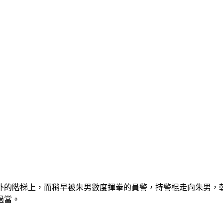
外的階梯上，而稍早被朱男數度揮拳的員警，持警棍走向朱男，朝
過當。