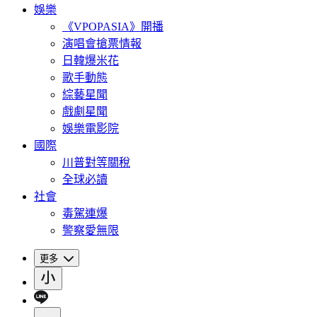
娛樂
《VPOPASIA》開播
演唱會搶票情報
日韓爆米花
歌手動態
綜藝星聞
戲劇星聞
娛樂電影院
國際
川普對等關稅
全球必讀
社會
毒駕連爆
警察愛無限
更多