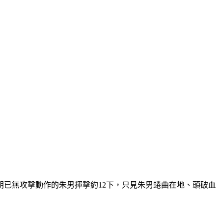
已無攻擊動作的朱男揮擊約12下，只見朱男蜷曲在地、頭破血