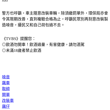
1男
警方也呼籲，車主隨意改裝車輛，除須繳罰單外，環保局亦會
令其限期改善，直到複驗合格為止，呼籲民眾別再刻意改裝製
造噪音，擾民又和自己荷包過不去。
《TVBS》提醒您：
◎飲酒勿開車！飲酒過量，有害健康，請勿酒駕
◎未滿18歲者禁止飲酒
噪音
飆車
取締
開單
改裝車