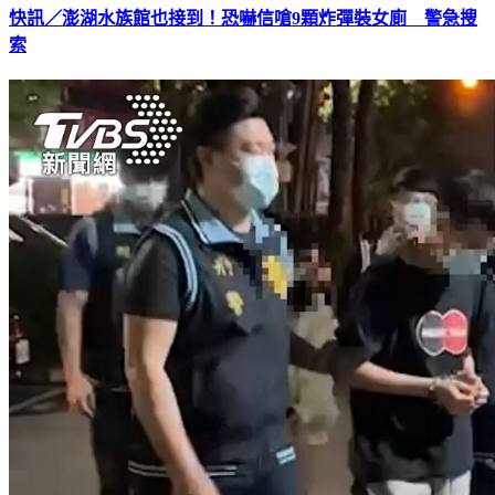
快訊／澎湖水族館也接到！恐嚇信嗆9顆炸彈裝女廁 警急搜
索