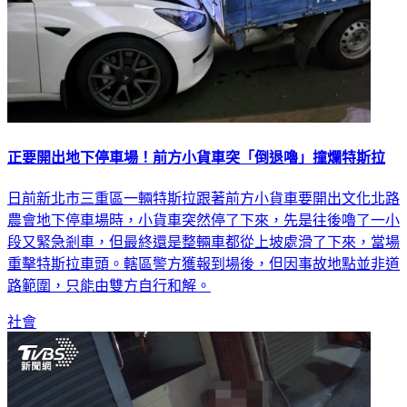
正要開出地下停車場！前方小貨車突「倒退嚕」撞爛特斯拉
日前新北市三重區一輛特斯拉跟著前方小貨車要開出文化北路
農會地下停車場時，小貨車突然停了下來，先是往後嚕了一小
段又緊急剎車，但最終還是整輛車都從上坡處滑了下來，當場
重擊特斯拉車頭。轄區警方獲報到場後，但因事故地點並非道
路範圍，只能由雙方自行和解。
社會