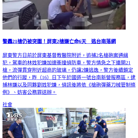
警轟21槍仍被突圍！屏東2槍嫌亡命6天 逃台南落網
屏東警方日前於屏東基督教醫院附近，追捕2名槍砲案通緝
犯，駕車的林姓犯嫌加速衝撞偵防車，警方情急之下連開21
槍，流彈貫穿附近超商的玻璃，仍讓2嫌逃逸，警方後續鎖定
他們的行蹤，昨（16）日下午於國道一號台南新營服務區，逮
捕林嫌以及同夥劉姓犯嫌，偵訊後將依《槍砲彈藥刀械管制條
例》、妨害公務罪送辦。
社會