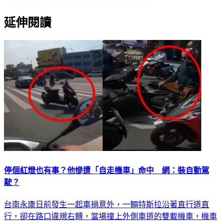
延伸閱讀
停個紅燈也有事？他慘遭「自走機車」命中 網：裝自動駕
駛？
台南永康日前發生一起車禍意外，一輛特斯拉沿著直行道直