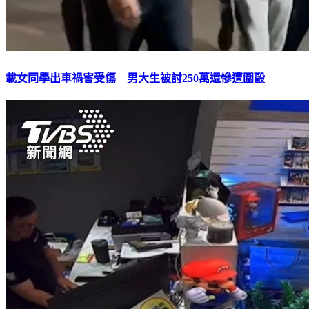
載女同學出車禍害受傷 男大生被討250萬還慘遭圍毆