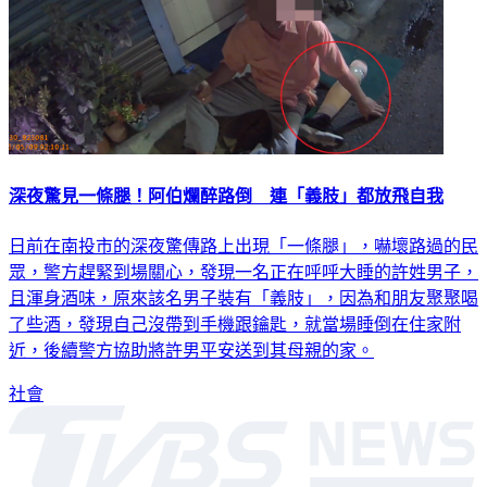
深夜驚見一條腿！阿伯爛醉路倒 連「義肢」都放飛自我
日前在南投市的深夜驚傳路上出現「一條腿」，嚇壞路過的民
眾，警方趕緊到場關心，發現一名正在呼呼大睡的許姓男子，
且渾身酒味，原來該名男子裝有「義肢」，因為和朋友聚聚喝
了些酒，發現自己沒帶到手機跟鑰匙，就當場睡倒在住家附
近，後續警方協助將許男平安送到其母親的家。
社會