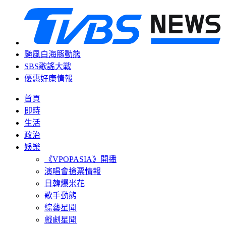
颱風白海豚動態
SBS歌謠大戰
優惠好康情報
首頁
即時
生活
政治
娛樂
《VPOPASIA》開播
演唱會搶票情報
日韓爆米花
歌手動態
綜藝星聞
戲劇星聞