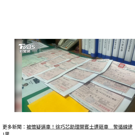
更多新聞：
被懷疑逼車！徐巧芯助理開賓士遭砸車　警循線逮