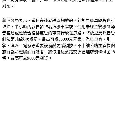
速，更有駕駛「躺著」飆，事後也依公共危險罪通知3名車主
到案。
蘆洲分局表示，當日在該處設置攔檢站，針對易飆車路段進行
取締，半小時內就告發15名汽機車駕駛，使用未經主管機關噪
音審驗或檢驗合格排氣管的車輛行駛在道路，將依違反噪音管
制法第8條迭次處罰，最高可處30000元罰鍰；汽車車身、引
擎、底盤、電系等重要設備變更或調換，不申請公路主管機關
施行臨時檢驗而行駛者，將依違反道路交通管理處罰條例第18
條，最高可處9600元罰鍰。