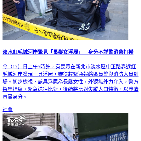
淡水紅毛城河岸驚見「長髮女浮屍」 身分不詳警消急打撈
今（17）日上午5時許，有民眾在新北市淡水區中正路靠近紅
毛城河岸發現一具浮屍，嚇得趕緊通報轄區員警與消防人員到
場。初步檢視，該具浮屍為長髮女性，外觀無外力介入，警方
採集指紋，緊急送往比對，後續將比對失蹤人口特徵，以釐清
真實身分。
社會