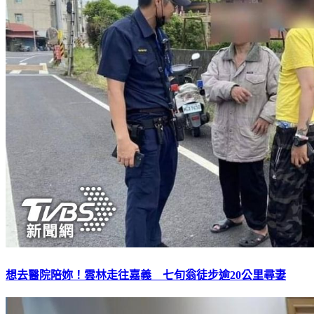
想去醫院陪妳！雲林走往嘉義 七旬翁徒步逾20公里尋妻