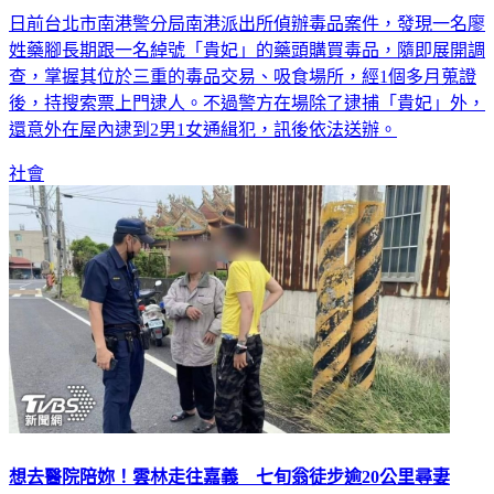
抓一送三！警追查毒品藥頭「三重貴妃」 順便逮3通緝犯
日前台北市南港警分局南港派出所偵辦毒品案件，發現一名廖
姓藥腳長期跟一名綽號「貴妃」的藥頭購買毒品，隨即展開調
查，掌握其位於三重的毒品交易、吸食場所，經1個多月蒐證
後，持搜索票上門逮人。不過警方在場除了逮捕「貴妃」外，
還意外在屋內逮到2男1女通緝犯，訊後依法送辦。
社會