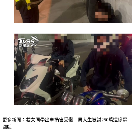
更多新聞：
載女同學出車禍害受傷　男大生被討250萬還慘遭