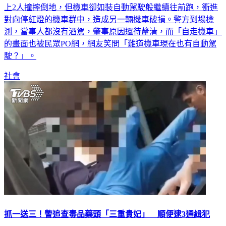
行，卻在路口違規右轉，當場撞上外側車道的雙載機車，機車
上2人撞摔倒地，但機車卻如裝自動駕駛般繼續往前跑，衝進
對向停紅燈的機車群中，造成另一輛機車破損。警方到場檢
測，當事人都沒有酒駕，肇事原因還待釐清，而「自走機車」
的畫面也被民眾PO網，網友笑問「難道機車現在也有自動駕
駛？」。
社會