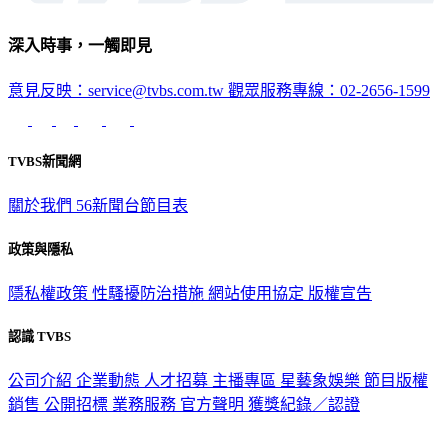
深入時事，一觸即見
意見反映：service@tvbs.com.tw
觀眾服務專線：02-2656-1599
TVBS新聞網
關於我們
56新聞台節目表
政策與隱私
隱私權政策
性騷擾防治措施
網站使用協定
版權宣告
認識 TVBS
公司介紹
企業動態
人才招募
主播專區
星藝象娛樂
節目版權
銷售
公開招標
業務服務
官方聲明
獲獎紀錄／認證