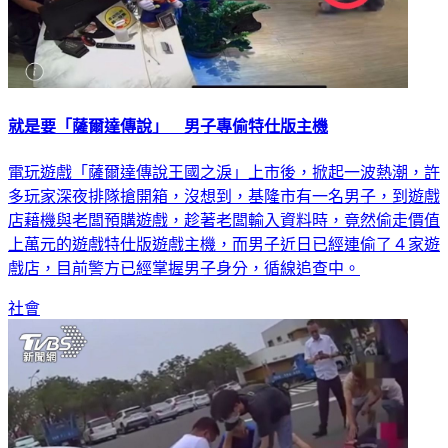
就是要「薩爾達傳說」 男子專偷特仕版主機
電玩遊戲「薩爾達傳說王國之淚」上市後，掀起一波熱潮，許
多玩家深夜排隊搶開箱，沒想到，基隆市有一名男子，到遊戲
店藉機與老闆預購遊戲，趁著老闆輸入資料時，竟然偷走價值
上萬元的遊戲特仕版遊戲主機，而男子近日已經連偷了４家遊
戲店，目前警方已經掌握男子身分，循線追查中。
社會