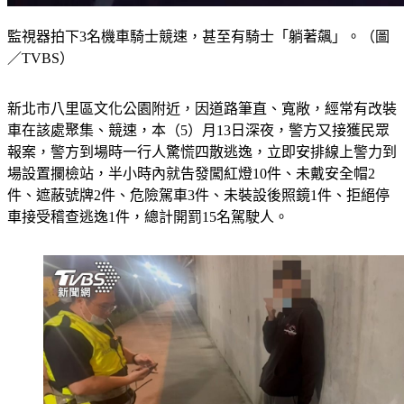
監視器拍下3名機車騎士競速，甚至有騎士「躺著飆」。（圖
／TVBS）
新北市八里區文化公園附近，因道路筆直、寬敞，經常有改裝
車在該處聚集、競速，本（5）月13日深夜，警方又接獲民眾
報案，警方到場時一行人驚慌四散逃逸，立即安排線上警力到
場設置攔檢站，半小時內就告發闖紅燈10件、未戴安全帽2
件、遮蔽號牌2件、危險駕車3件、未裝設後照鏡1件、拒絕停
車接受稽查逃逸1件，總計開罰15名駕駛人。