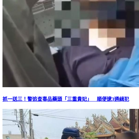
抓一送三！警追查毒品藥頭「三重貴妃」 順便逮3通緝犯