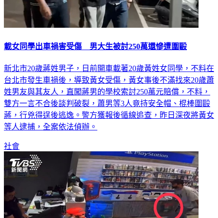
載女同學出車禍害受傷 男大生被討250萬還慘遭圍毆
新北市20歲蔣姓男子，日前開車載著20歲黃姓女同學，不料在
台北市發生車禍後，導致黃女受傷，黃女事後不滿找來20歲蕭
姓男友與其友人，直闖蔣男的學校索討250萬元賠償，不料，
雙方一言不合後談判破裂，蕭男等3人竟持安全帽、棍棒圍毆
蔣，行兇得逞後逃逸。警方獲報後循線追查，昨日深夜將黃女
等人逮捕，全案依法偵辦。
社會