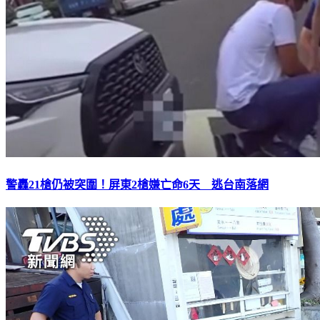
警轟21槍仍被突圍！屏東2槍嫌亡命6天 逃台南落網