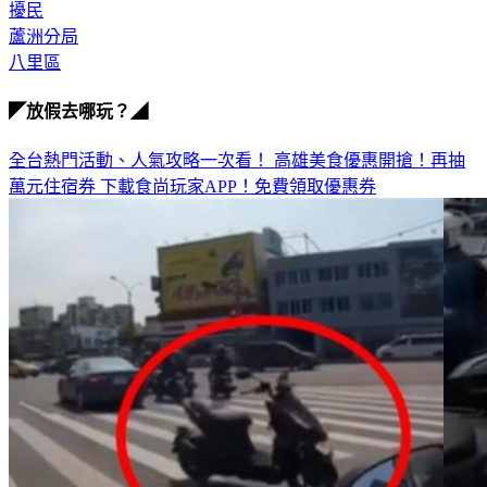
飆仔
擾民
蘆洲分局
八里區
◤放假去哪玩？◢
全台熱門活動、人氣攻略一次看！
高雄美食優惠開搶！再抽
萬元住宿券
下載食尚玩家APP！免費領取優惠券