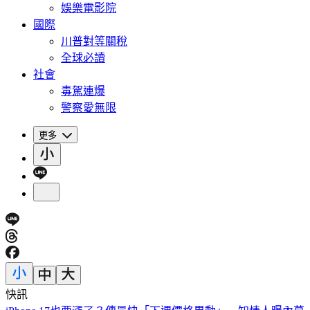
娛樂電影院
國際
川普對等關稅
全球必讀
社會
毒駕連爆
警察愛無限
更多
快訊