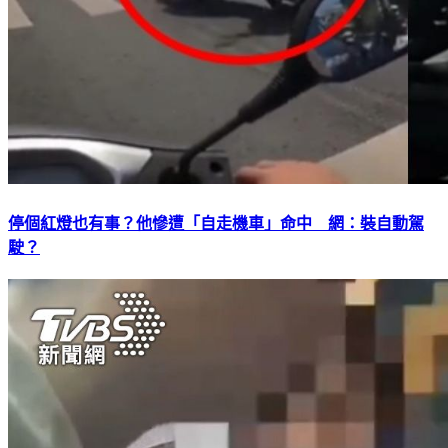
停個紅燈也有事？他慘遭「自走機車」命中 網：裝自動駕
駛？