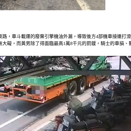
鳳東路，車斗載運的廢棄引擎機油外漏，導致後方4部機車接連打
無大礙，而黃男除了得面臨最高1萬8千元的罰鍰，騎士的車損、