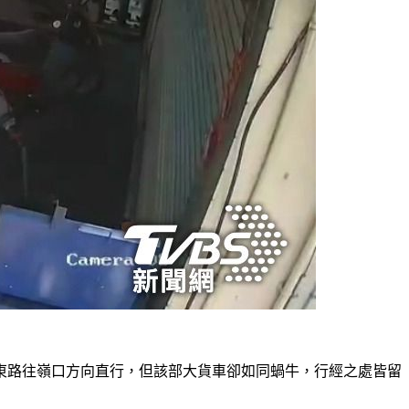
鳳東路往嶺口方向直行，但該部大貨車卻如同蝸牛，行經之處皆留