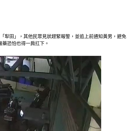
滑「犁田」，其他民眾見狀趕緊報警，並追上前通知黃男，避免
醫藥恐怕也得一肩扛下。