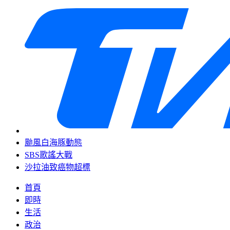
颱風白海豚動態
SBS歌謠大戰
沙拉油致癌物超標
首頁
即時
生活
政治