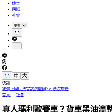
娛樂
國際
社會
更多
快訊
南港LaLaport 鷹架掉落砸傷人 北市建管處開罰30萬
首頁
｜
社會
真人瑪利歐賽車？貨車黑油滴整