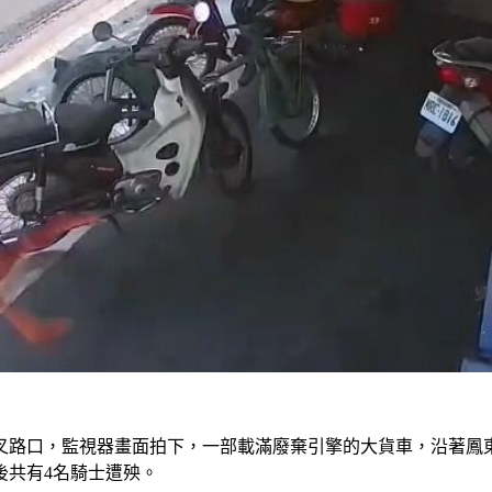
三叉路口，監視器畫面拍下，一部載滿廢棄引擎的大貨車，沿著
後共有4名騎士遭殃。