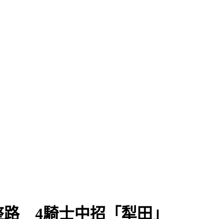
路 4騎士中招「犁田」