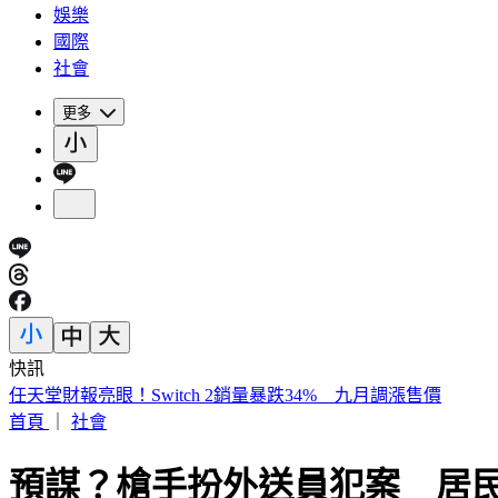
娛樂
國際
社會
更多
快訊
《夏日活動》航海王首度降臨花蓮鯉魚潭FUN暑假活動
首頁
｜
社會
預謀？槍手扮外送員犯案 居