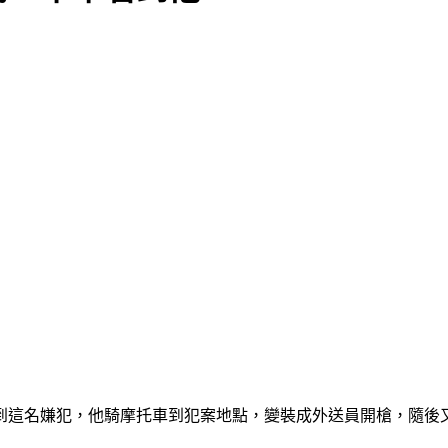
到這名嫌犯，他騎摩托車到犯案地點，變裝成外送員開槍，隨後