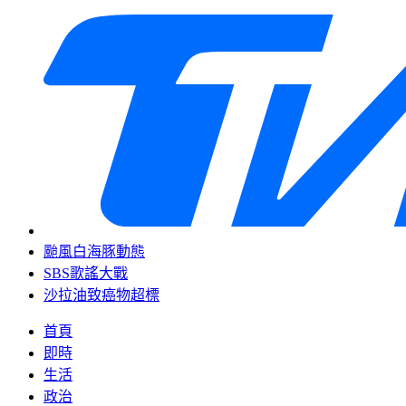
颱風白海豚動態
SBS歌謠大戰
沙拉油致癌物超標
首頁
即時
生活
政治