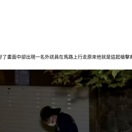
好了畫面中卻出現一名外送員在馬路上行走原來他就是這起槍擊