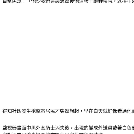
目擊民眾：「他從我們這邊過然後他這樣子綁鞋帶哦，就撐在
得知社區發生槍擊案居民才突然想起，早在白天就好像看過他
監視器畫面中黑外套騎士消失後，出現的變成外送員戴著白色