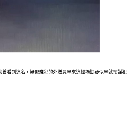
就曾看到這名，疑似嫌犯的外送員早來這裡場勘疑似早就預謀犯