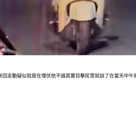
來回走動疑似就是在埋伏他不過其實目擊民眾就說了在當天中午