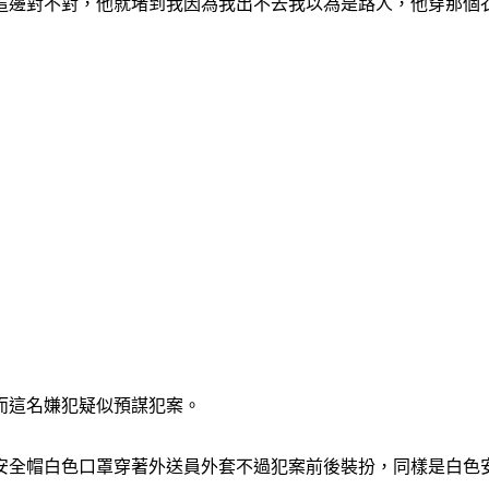
這邊對不對，他就堵到我因為我出不去我以為是路人，他穿那個
而這名嫌犯疑似預謀犯案。
安全帽白色口罩穿著外送員外套不過犯案前後裝扮，同樣是白色