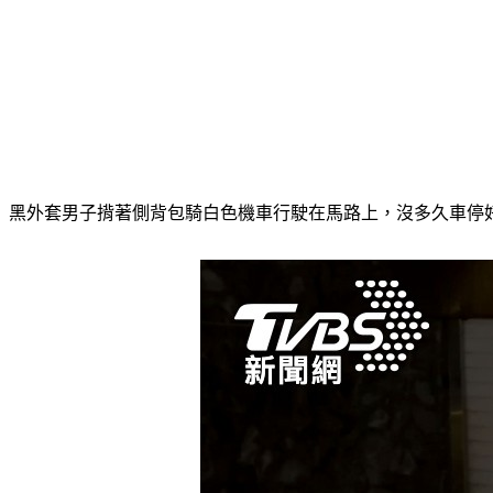
黑外套男子揹著側背包騎白色機車行駛在馬路上，沒多久車停