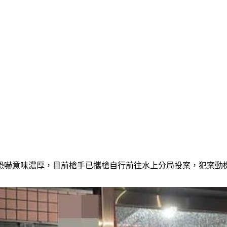
恐嚇意味濃厚，目前槍手已攜槍自行前往水上分局投案，犯案動