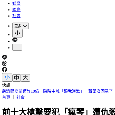
娛樂
國際
社會
更多
快訊
快訊／菲律賓又爆5.0地震 震源深度35公里
首頁
｜
社會
前十大槍擊要犯「瘋琴」遭仇