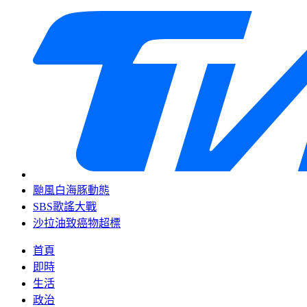
颱風白海豚動態
SBS歌謠大戰
沙拉油致癌物超標
首頁
即時
生活
政治