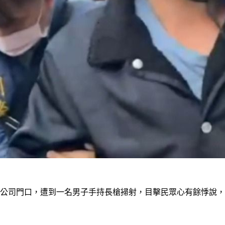
的公司門口，遭到一名男子手持長槍掃射，目擊民眾心有餘悸說