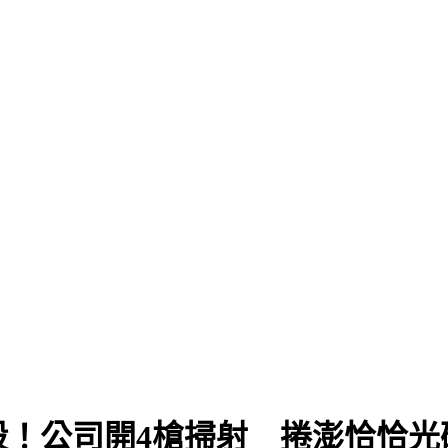
殺！公司開4槍掃射 捲澎恰恰光