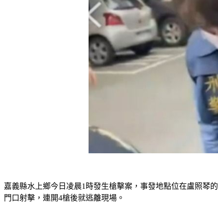
嘉義縣水上鄉今日凌晨1時發生槍擊案，事發地點位在盧照琴
門口射擊，連開4槍後就逃離現場。