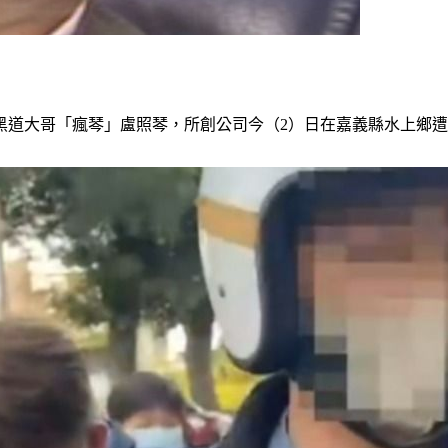
黑道大哥「瘋琴」盧照琴，所創公司今（2）日在嘉義縣水上鄉遭