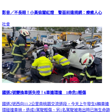
影音／不長眼！小黃偷闖紅燈 警面前違規網：療癒人心
社會
國道2號變換車道失控！6車連環撞 1命危1輕傷
國道2號西向11.2公里南桃園交流道段，今天上午發生6輛車連
環碰撞車禍，造成1駕駛輕傷、另1名駕駛被救出時已無生命跡