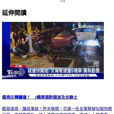
延伸閱讀
違規左轉釀撞！ 2轎車頭對頭波及女騎士
都是違規，釀成事故！昨天晚間，花蓮一名女駕駛疑似搶快闖