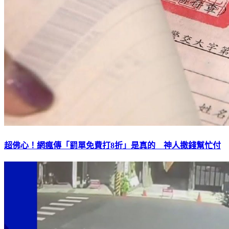
超佛心！網瘋傳「罰單免費打8折」是真的 神人撒錢幫忙付