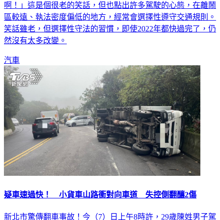
啊！」這是個很老的笑話，但也點出許多駕駛的心態，在離鬧
區較遠、執法密度偏低的地方，經常會選擇性遵守交通規則。
笑話雖老，但選擇性守法的習慣，即使2022年都快過完了，仍
然沒有太多改變。
汽車
疑車速過快！ 小貨車山路衝對向車道 失控側翻釀2傷
新北市驚傳翻車事故！今（7）日上午8時許，29歲陳姓男子駕