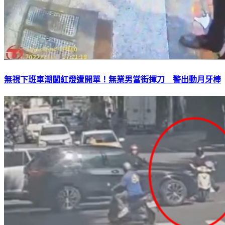
無視下班車潮闖紅燈遭開單！無業男當街揮刀 警出動月牙棒