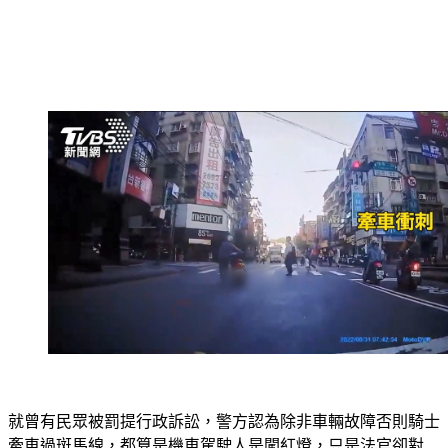
就曾有民眾被罰提行政訴訟，警方認為除非車輛故障否則騎士
牽車過斑馬線，都算是機車駕駛人是闖紅燈，只是法官卻對