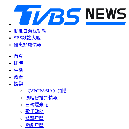
颱風白海豚動態
SBS歌謠大戰
優惠好康情報
首頁
即時
生活
政治
娛樂
《VPOPASIA》開播
演唱會搶票情報
日韓爆米花
歌手動態
綜藝星聞
戲劇星聞