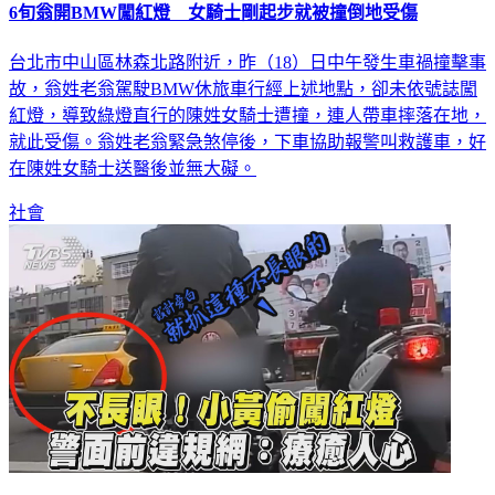
6旬翁開BMW闖紅燈 女騎士剛起步就被撞倒地受傷
台北市中山區林森北路附近，昨（18）日中午發生車禍撞擊事
故，翁姓老翁駕駛BMW休旅車行經上述地點，卻未依號誌闖
紅燈，導致綠燈直行的陳姓女騎士遭撞，連人帶車摔落在地，
就此受傷。翁姓老翁緊急煞停後，下車協助報警叫救護車，好
在陳姓女騎士送醫後並無大礙。
社會