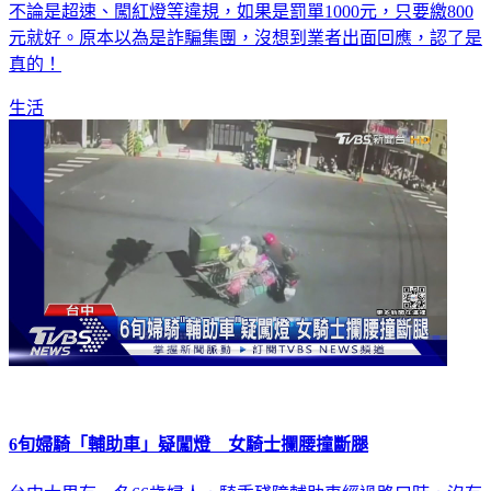
不論是超速、闖紅燈等違規，如果是罰單1000元，只要繳800
元就好。原本以為是詐騙集團，沒想到業者出面回應，認了是
真的！
生活
6旬婦騎「輔助車」疑闖燈 女騎士攔腰撞斷腿