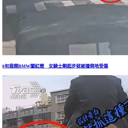
6旬翁開BMW闖紅燈 女騎士剛起步就被撞倒地受傷