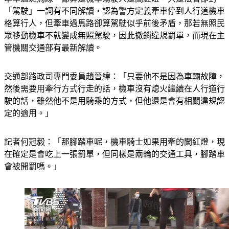
「駕駛」一詞有不同解讀，認為警方定義牽車停到人行道機車
格算行人，但牽車過馬路卻算駕駛似乎前後矛盾，那若無照民
眾移動機車不就變成無照駕駛，因此撤銷違規罰單，而現在主
管機關交通部有最新解讀。
交通部路政司專門委員趙晉緯：「只要他不是因為車輛故障，
然後需要用牽行方式行走的話，機車沒有熄火繼續在人行道行
駛的話，雖然他不是用騎乘的方式，但他還是會有相關違規認
定的適用。」
記者何冠毅：「那腳踏車呢，機車騎士如果用牽的闖紅燈，現
在確定是會吃上一張罰單，但同樣是兩輪的交通工具，腳踏車
會被開罰嗎。」