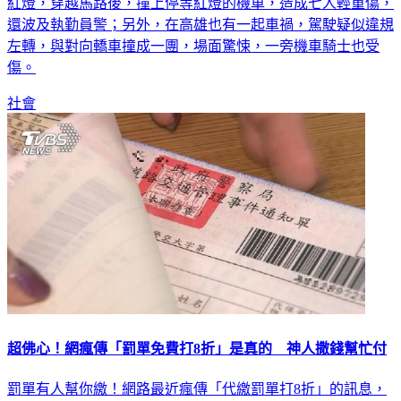
紅燈，穿越馬路後，撞上停等紅燈的機車，造成七人輕重傷，
還波及執勤員警；另外，在高雄也有一起車禍，駕駛疑似違規
左轉，與對向轎車撞成一團，場面驚悚，一旁機車騎士也受
傷。
社會
超佛心！網瘋傳「罰單免費打8折」是真的 神人撒錢幫忙付
罰單有人幫你繳！網路最近瘋傳「代繳罰單打8折」的訊息，