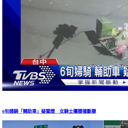
6旬婦騎「輔助車」疑闖燈 女騎士攔腰撞斷腿