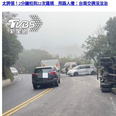
太誇張！2分鐘拍到22次違規 用路人傻：台南交通沒法治