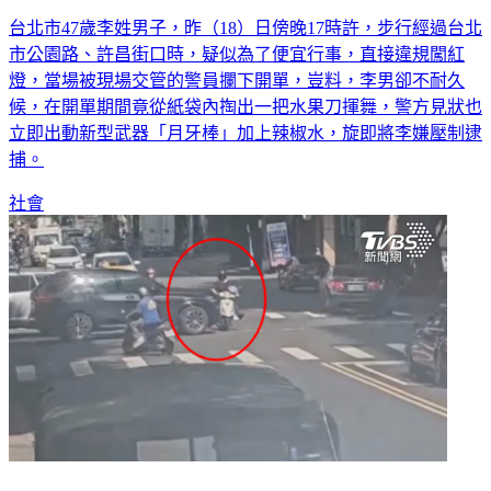
台北市47歲李姓男子，昨（18）日傍晚17時許，步行經過台北
市公園路、許昌街口時，疑似為了便宜行事，直接違規闖紅
燈，當場被現場交管的警員攔下開單，豈料，李男卻不耐久
候，在開單期間竟從紙袋內掏出一把水果刀揮舞，警方見狀也
立即出動新型武器「月牙棒」加上辣椒水，旋即將李嫌壓制逮
捕。
社會