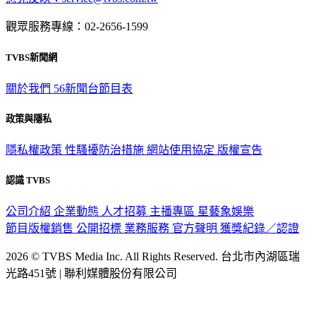
觀眾服務專線：02-2656-1599
TVBS新聞網
關於我們
56新聞台節目表
政策與隱私
隱私權政策
性騷擾防治措施
網站使用協定
版權宣告
認識 TVBS
公司介紹
企業動態
人才招募
主播專區
星藝象娛樂
節目版權銷售
公開招標
業務服務
官方聲明
獲獎紀錄／認證
2026 © TVBS Media Inc. All Rights Reserved. 台北市內湖區瑞
光路451號 | 聯利媒體股份有限公司