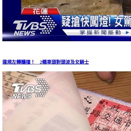
違規左轉釀撞！ 2轎車頭對頭波及女騎士