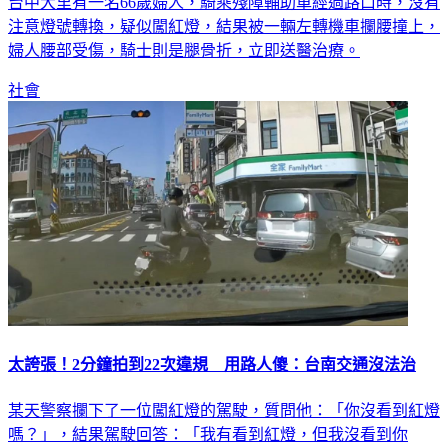
台中大里有一名66歲婦人，騎乘殘障輔助車經過路口時，沒有
注意燈號轉換，疑似闖紅燈，結果被一輛左轉機車攔腰撞上，
婦人腰部受傷，騎士則是腿骨折，立即送醫治療。
社會
太誇張！2分鐘拍到22次違規 用路人傻：台南交通沒法治
某天警察攔下了一位闖紅燈的駕駛，質問他：「你沒看到紅燈
嗎？」，結果駕駛回答：「我有看到紅燈，但我沒看到你