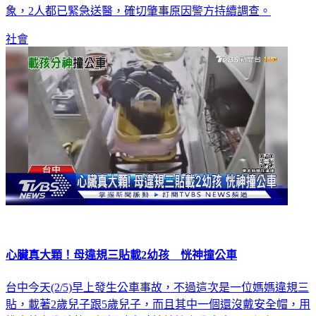
象，2人都已緊急送醫，確切肇事原因警方持續調查。
社會
心臟真大顆！母違規三貼載2幼孩 恍神撞公車
台中今天(2/5)早上發生公車事故，不過這次是一位媽媽違規三
貼，載著2歲兒子跟5歲兒子，而且其中一個還沒戴安全帽，用