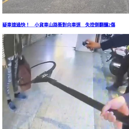
疑車速過快！ 小貨車山路衝對向車道 失控側翻釀2傷