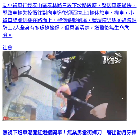
駛小貨車行經泰山區泰林路三段下坡路段時，疑因車速過快，
導致車輛失控衝往對向車道後迎面撞上1輛休旅車、機車，小
貨車旋即側翻在路面上，警消獲報到場，發現陳男與30歲陳姓
騎士2人全身有多處擦挫傷，但意識清楚，送醫後無生命危
險。
社會
無視下班車潮闖紅燈遭開單！無業男當街揮刀 警出動月牙棒