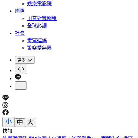
娛樂電影院
國際
川普對等關稅
全球必讀
社會
毒駕連爆
警察愛無限
更多
快訊