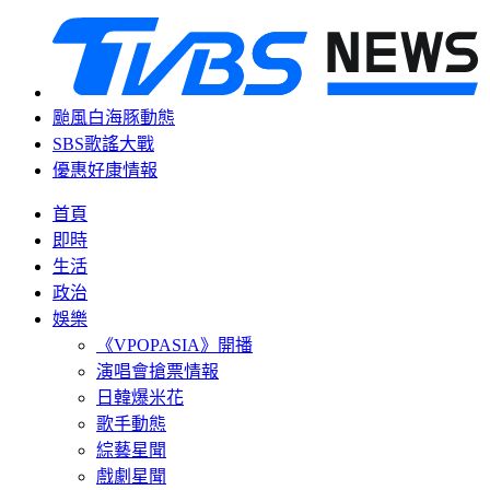
颱風白海豚動態
SBS歌謠大戰
優惠好康情報
首頁
即時
生活
政治
娛樂
《VPOPASIA》開播
演唱會搶票情報
日韓爆米花
歌手動態
綜藝星聞
戲劇星聞