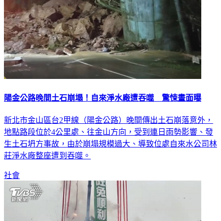
陽金公路晚間土石崩塌！自來淨水廠遭吞噬 驚悚畫面曝
新北市金山區台2甲線（陽金公路）晚間傳出土石崩落意外，
地點路段位於4公里處、往金山方向，受到連日雨勢影響、發
生土石坍方事故，由於崩塌規模過大、導致位處自來水公司林
莊淨水廠整座遭到吞噬。
社會