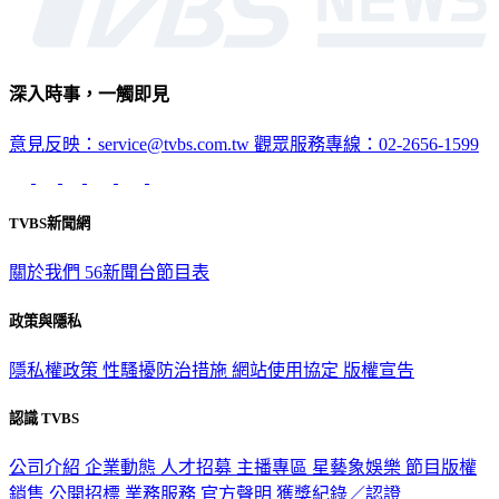
深入時事，一觸即見
意見反映：service@tvbs.com.tw
觀眾服務專線：02-2656-1599
TVBS新聞網
關於我們
56新聞台節目表
政策與隱私
隱私權政策
性騷擾防治措施
網站使用協定
版權宣告
認識 TVBS
公司介紹
企業動態
人才招募
主播專區
星藝象娛樂
節目版權
銷售
公開招標
業務服務
官方聲明
獲獎紀錄／認證