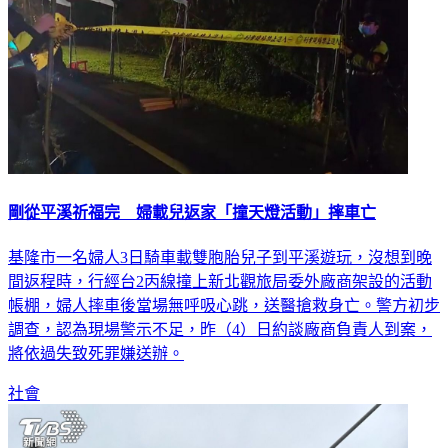
剛從平溪祈福完 婦載兒返家「撞天燈活動」摔車亡
基隆市一名婦人3日騎車載雙胞胎兒子到平溪遊玩，沒想到晚
間返程時，行經台2丙線撞上新北觀旅局委外廠商架設的活動
帳棚，婦人摔車後當場無呼吸心跳，送醫搶救身亡。警方初步
調查，認為現場警示不足，昨（4）日約談廠商負責人到案，
將依過失致死罪嫌送辦。
社會