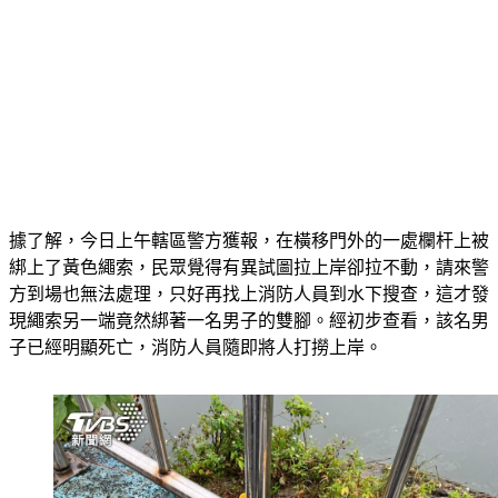
據了解，今日上午轄區警方獲報，在橫移門外的一處欄杆上被
綁上了黃色繩索，民眾覺得有異試圖拉上岸卻拉不動，請來警
方到場也無法處理，只好再找上消防人員到水下搜查，這才發
現繩索另一端竟然綁著一名男子的雙腳。經初步查看，該名男
子已經明顯死亡，消防人員隨即將人打撈上岸。