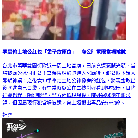
毒蟲偷土地公紅包「袋子放原位」 廟公盯電眼當場擒賊
台北市萬華雙園街附近一間土地宮廟，日前竟遭竊賊光顧，當
場被廟公逮個正著！當時陳姓竊賊進入宮廟後，趁著四下無人
靠近神桌，之後竟伸手拿走土地公神像旁的紅包，將現金取出
後塞進自己口袋。好在當時廟公在二樓剛好看到監視器，目睹
行竊過程、隨即報警，警方趕抵現場後，陳姓竊賊還不斷求
饒，但因屬現行犯當場被逮，身上還搜出毒品安非他命。
社會