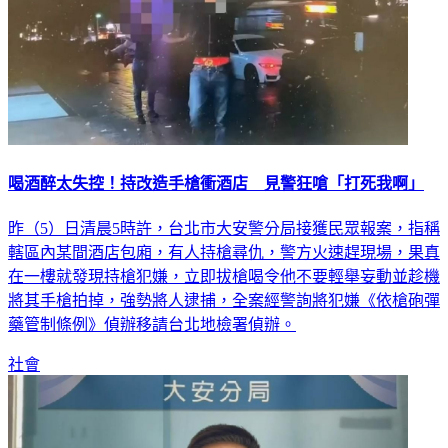
喝酒醉太失控！持改造手槍衝酒店 見警狂嗆「打死我啊」
昨（5）日清晨5時許，台北市大安警分局接獲民眾報案，指稱
轄區內某間酒店包廂，有人持槍尋仇，警方火速趕現場，果真
在一樓就發現持槍犯嫌，立即拔槍喝令他不要輕舉妄動並趁機
將其手槍拍掉，強勢將人逮捕，全案經警詢將犯嫌《依槍砲彈
藥管制條例》偵辦移請台北地檢署偵辦。
社會