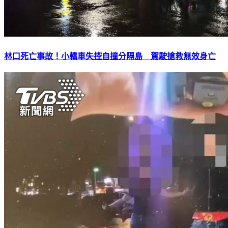
林口死亡事故！小轎車失控自撞分隔島 駕駛搶救無效身亡