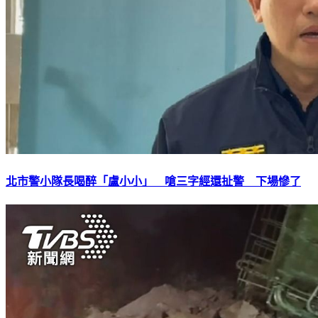
北市警小隊長喝醉「盧小小」 嗆三字經還扯警 下場慘了