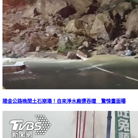
陽金公路晚間土石崩塌！自來淨水廠遭吞噬 驚悚畫面曝