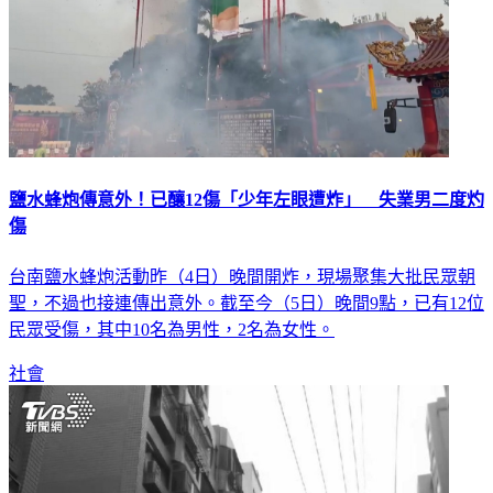
鹽水蜂炮傳意外！已釀12傷「少年左眼遭炸」 失業男二度灼
傷
台南鹽水蜂炮活動昨（4日）晚間開炸，現場聚集大批民眾朝
聖，不過也接連傳出意外。截至今（5日）晚間9點，已有12位
民眾受傷，其中10名為男性，2名為女性。
社會