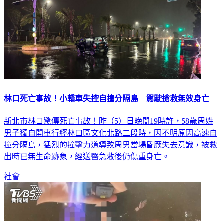
林口死亡事故！小轎車失控自撞分隔島 駕駛搶救無效身亡
新北市林口驚傳死亡事故！昨（5）日晚間19時許，58歲周姓
男子獨自開車行經林口區文化北路二段時，因不明原因高速自
撞分隔島，猛烈的撞擊力道導致周男當場昏厥失去意識，被救
出時已無生命跡象，經送醫急救後仍傷重身亡。
社會