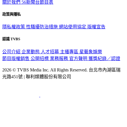
關於我們
56新聞台節目表
政策與隱私
隱私權政策
性騷擾防治措施
網站使用協定
版權宣告
認識 TVBS
公司介紹
企業動態
人才招募
主播專區
星藝象娛樂
節目版權銷售
公開招標
業務服務
官方聲明
獲獎紀錄／認證
2026 © TVBS Media Inc. All Rights Reserved. 台北市內湖區瑞
光路451號 | 聯利媒體股份有限公司