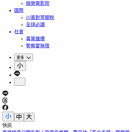
娛樂電影院
國際
川普對等關稅
全球必讀
社會
毒駕連爆
警察愛無限
更多
快訊