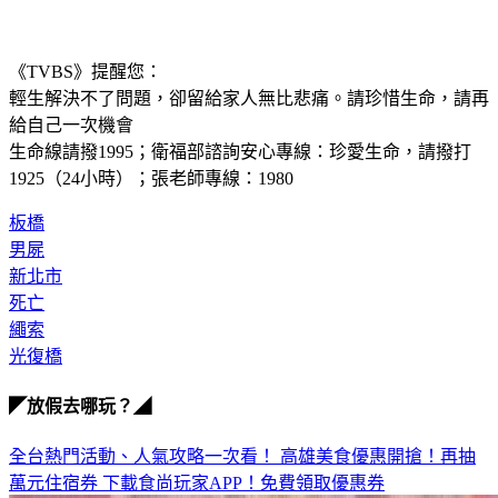
《TVBS》提醒您：
輕生解決不了問題，卻留給家人無比悲痛。請珍惜生命，請再
給自己一次機會
生命線請撥1995；衛福部諮詢安心專線：珍愛生命，請撥打 
1925（24小時）；張老師專線：1980
板橋
男屍
新北市
死亡
繩索
光復橋
◤放假去哪玩？◢
全台熱門活動、人氣攻略一次看！
高雄美食優惠開搶！再抽
萬元住宿券
下載食尚玩家APP！免費領取優惠券