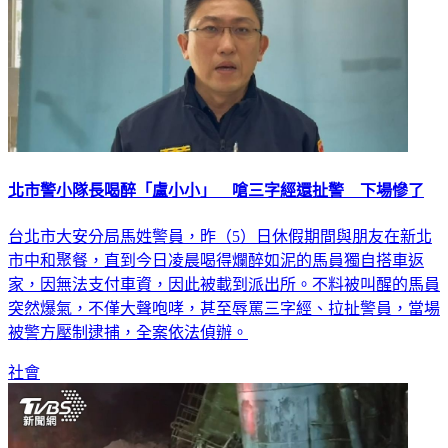
北市警小隊長喝醉「盧小小」 嗆三字經還扯警 下場慘了
台北市大安分局馬姓警員，昨（5）日休假期間與朋友在新北
市中和聚餐，直到今日凌晨喝得爛醉如泥的馬員獨自搭車返
家，因無法支付車資，因此被載到派出所。不料被叫醒的馬員
突然爆氣，不僅大聲咆哮，甚至辱罵三字經、拉扯警員，當場
被警方壓制逮捕，全案依法偵辦。
社會