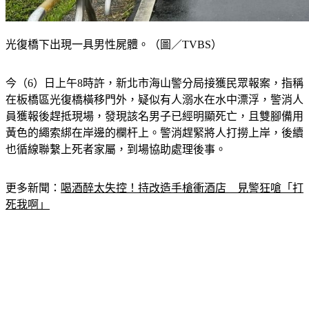
光復橋下出現一具男性屍體。（圖／TVBS）
今（6）日上午8時許，新北市海山警分局接獲民眾報案，指稱
在板橋區光復橋橫移門外，疑似有人溺水在水中漂浮，警消人
員獲報後趕抵現場，發現該名男子已經明顯死亡，且雙腳備用
黃色的繩索綁在岸邊的欄杆上。警消趕緊將人打撈上岸，後續
也循線聯繫上死者家屬，到場協助處理後事。
更多新聞：
喝酒醉太失控！持改造手槍衝酒店　見警狂嗆「打
死我啊」