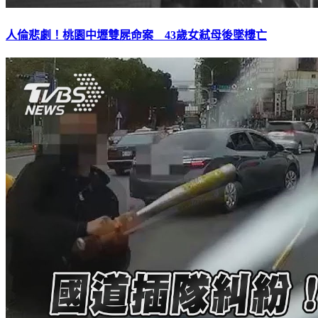
人倫悲劇！桃園中壢雙屍命案 43歲女弒母後墜樓亡