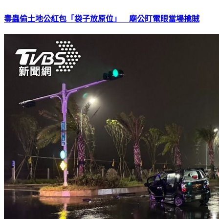
毒蟲偷土地公紅包「袋子放原位」 廟公盯電眼當場擒賊