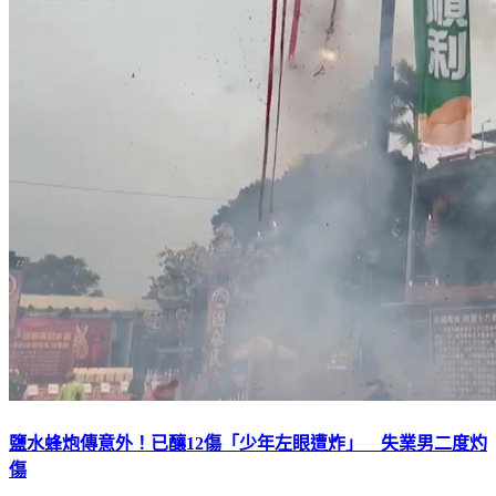
鹽水蜂炮傳意外！已釀12傷「少年左眼遭炸」 失業男二度灼
傷