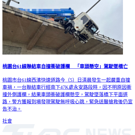
桃園台61線聯結車自撞衝破護欄 「車頭懸空」駕駛墜橋亡
桃園市台61線西濱快速道路今（5）日清晨發生一起嚴重自撞
車禍，一台聯結車行經南下47K處永安路段時，因不明原因衝
撞外側護欄，結果車頭衝破護欄懸空，駕駛墜落橋下平面道
路，警方獲報到場發現駕駛無呼吸心跳，緊急送醫搶救後仍宣
告不治。
社會