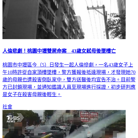
人倫悲劇！桃園中壢雙屍命案 43歲女弒母後墜樓亡
桃園市中壢區今（5）日發生一起人倫慘劇，一名43歲女子上
午10時許從自家頂樓墜樓，警方獲報後抵達現場，才發現她70
歲的母親也遭殺害倒臥家中，雙方送醫後均宣告不治。目前警
方已封鎖現場，並通知鑑識人員至現場進行採證，初步研判應
是女子在殺害母親後輕生。
社會