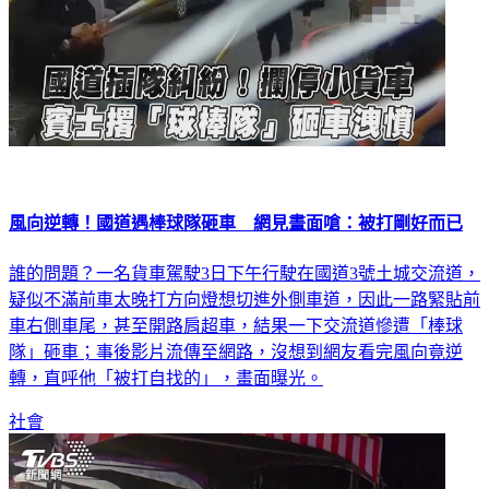
風向逆轉！國道遇棒球隊砸車 網見畫面嗆：被打剛好而已
誰的問題？一名貨車駕駛3日下午行駛在國道3號土城交流道，
疑似不滿前車太晚打方向燈想切進外側車道，因此一路緊貼前
車右側車尾，甚至開路肩超車，結果一下交流道慘遭「棒球
隊」砸車；事後影片流傳至網路，沒想到網友看完風向竟逆
轉，直呼他「被打自找的」，畫面曝光。
社會