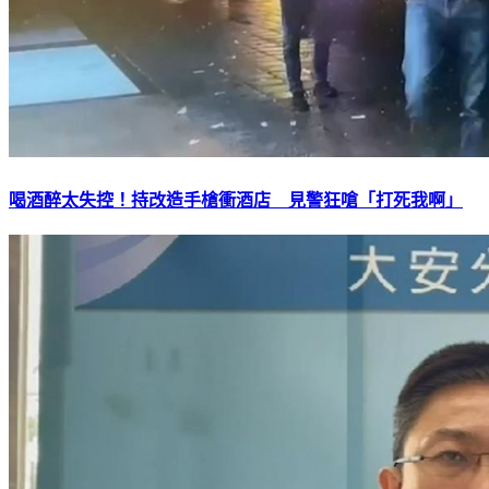
喝酒醉太失控！持改造手槍衝酒店 見警狂嗆「打死我啊」