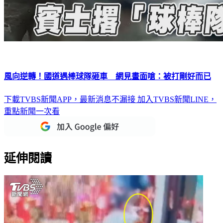
風向逆轉！國道遇棒球隊砸車 網見畫面嗆：被打剛好而已
下載TVBS新聞APP，最新消息不漏接
加入TVBS新聞LINE，
重點新聞一次看
延伸閱讀