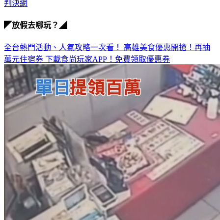
源頭
判決網
◤放假去哪玩？◢
全台熱門活動、人氣攻略一次看！
高雄美食優惠開搶！再抽
萬元住宿券
下載食尚玩家APP！免費領取優惠券