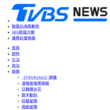
颱風白海豚動態
SBS歌謠大戰
優惠好康情報
首頁
即時
生活
政治
娛樂
《VPOPASIA》開播
演唱會搶票情報
日韓爆米花
歌手動態
綜藝星聞
戲劇星聞