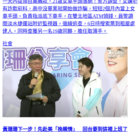
一天內提領百萬贓款，21歲女車手頭落網！警方調查，女嫌犯
有詐欺前科，高中沒畢業就開始做詐騙，短短2個月內當上女
車手頭，負責指派底下車手，在雙北地區ATM領錢，員警調
閱淡水捷運站附近監視器，循線追查，6日持搜索票到租屋處
逮人，同時查獲另一名19歲同夥，擔任取簿手。
社會
黃珊珊下一步！先赴美「挽親情」 回台要到這裡上班了