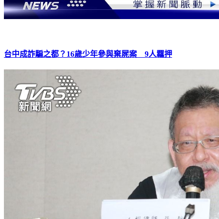
台中成詐騙之都？16歲少年參與棄屍案 9人羈押