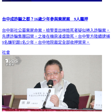
台中成詐騙之都？16歲少年參與棄屍案 9人羈押
台中新社公墓棄屍命案，檢警查出林姓死者疑似捲入詐騙案，
先遭詐騙集團囚禁，之後在機房凌虐致死，台中警方陸續逮捕
9名嫌犯跟1名少年，台中地院裁定全部收押禁見。
社會