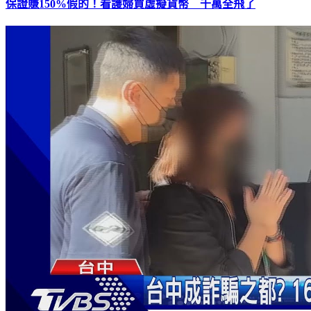
保證賺150%假的！看護婦買虛擬貨幣 千萬全飛了