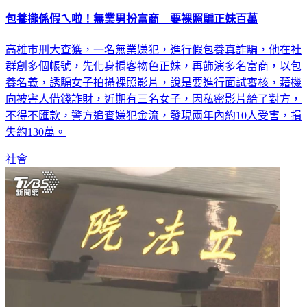
包養攏係假ㄟ啦！無業男扮富商 要裸照騙正妹百萬
高雄巿刑大查獲，一名無業嫌犯，進行假包養真詐騙，他在社
群創多個帳號，先化身掮客物色正妹，再飾演多名富商，以包
養名義，誘騙女子拍攝裸照影片，說是要進行面試審核，藉機
向被害人借錢詐財，近期有三名女子，因私密影片給了對方，
不得不匯款，警方追查嫌犯金流，發現兩年內約10人受害，損
失約130萬。
社會