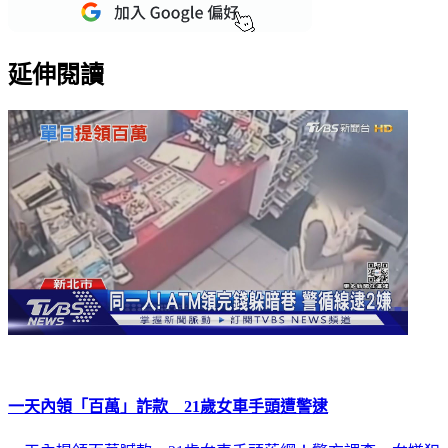
重點新聞一次看
延伸閱讀
一天內領「百萬」詐款 21歲女車手頭遭警逮