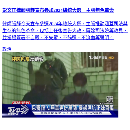
彭文正律師張靜宣布參加2024總統大選 主張無色革命
律師張靜今天宣布參選2024年總統大選，主張推動涵蓋司法與
生存的無色革命，包括上任後宣告大赦、廢除司法院等政見，
並當場簽署不自殺、不失蹤、不賄選、不流血等聲明。
政治