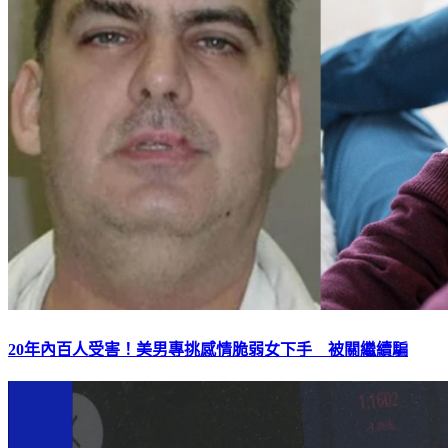
20年內百人受害！美男專挑感情脆弱女下手 被關繼續騙