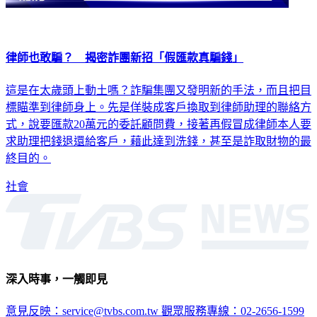
律師也敢騙？ 揭密詐團新招「假匯款真騙錢」
這是在太歲頭上動土嗎？詐騙集團又發明新的手法，而且把目
標瞄準到律師身上。先是佯裝成客戶換取到律師助理的聯絡方
式，說要匯款20萬元的委託顧問費，接著再假冒成律師本人要
求助理把錢退還給客戶，藉此達到洗錢，甚至是詐取財物的最
終目的。
社會
深入時事，一觸即見