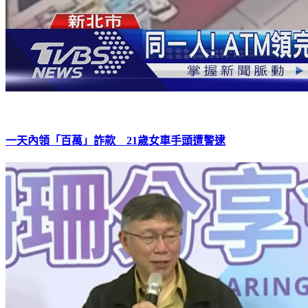
一天內領「百萬」詐款 21歲女車手頭遭警逮