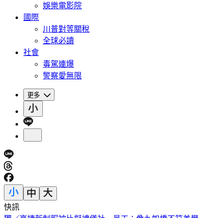
娛樂電影院
國際
川普對等關稅
全球必讀
社會
毒駕連爆
警察愛無限
更多
快訊