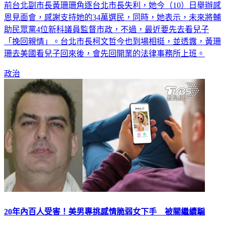
前台北副市長黃珊珊角逐台北市長失利，她今（10）日舉辦感
恩見面會，感謝支持她的34萬選民，同時，她表示，未來將輔
助民眾黨4位新科議員監督市政，不過，最近要先去看兒子
「挽回親情」。台北市長柯文哲今也到場相挺，並透露，黃珊
珊去美國看兒子回來後，會先回開業的法律事務所上班。
政治
20年內百人受害！美男專挑感情脆弱女下手 被關繼續騙