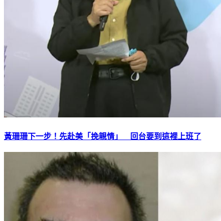
黃珊珊下一步！先赴美「挽親情」 回台要到這裡上班了