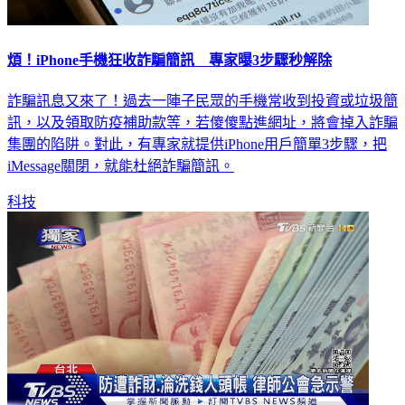
煩！iPhone手機狂收詐騙簡訊 專家曝3步驟秒解除
詐騙訊息又來了！過去一陣子民眾的手機常收到投資或垃圾簡
訊，以及領取防疫補助款等，若傻傻點進網址，將會掉入詐騙
集團的陷阱。對此，有專家就提供iPhone用戶簡單3步驟，把
iMessage關閉，就能杜絕詐騙簡訊。
科技