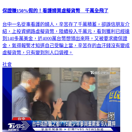
保證賺150%假的！看護婦買虛擬貨幣 千萬全飛了
台中一名從事看護的婦人，辛苦存了千萬積蓄，卻誤信朋友介
紹，上投資網路虛擬貨幣，陸續投入千萬元，看到獲利已經達
到140多萬美金，近4000萬台幣想領出來時，又被要求繳保證
金，氣得報警才知道自己受騙上當，辛苦存的血汗錢沒有變成
虛擬貨幣，只有變到別人口袋裡。
社會