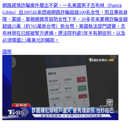
網路感情詐騙案件層出不窮，一名美國男子吉布林（Patrick
Giblin）自2005以來透過網路詐騙超過100名女性，而且專挑身
障、寡婦、單親媽媽等弱勢女性下手，20多年來累積詐騙金額
超過25萬（約765萬新台幣）新台幣。美國執法部門證實，吉
布林現在已經被警方逮捕，遭法院判處5年半有期徒刑，以及
必須償還2.3萬美元的贓款。
國際