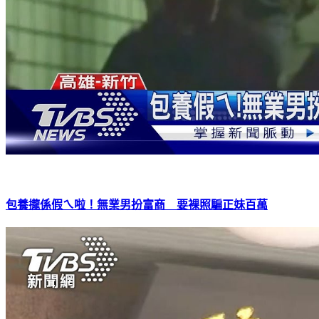
包養攏係假ㄟ啦！無業男扮富商 要裸照騙正妹百萬