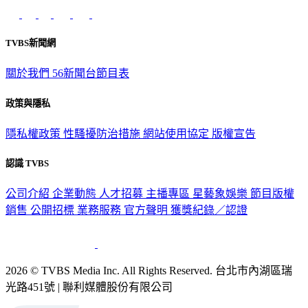
意見反映：service@tvbs.com.tw
觀眾服務專線：02-2656-1599
TVBS新聞網
關於我們
56新聞台節目表
政策與隱私
隱私權政策
性騷擾防治措施
網站使用協定
版權宣告
認識 TVBS
公司介紹
企業動態
人才招募
主播專區
星藝象娛樂
節目版權
銷售
公開招標
業務服務
官方聲明
獲獎紀錄／認證
2026 © TVBS Media Inc. All Rights Reserved. 台北市內湖區瑞
光路451號 | 聯利媒體股份有限公司