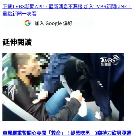
下載TVBS新聞APP，最新消息不漏接
加入TVBS新聞LINE，
重點新聞一次看
延伸閱讀
車震嚴重警關心竟聞「救命」！疑黑吃黑 3嫌持刀砍男腿遭