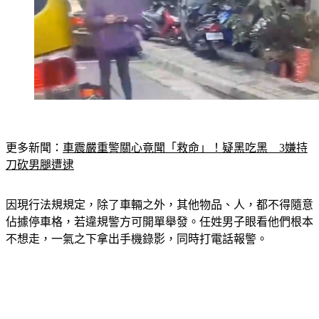
更多新聞：
車震嚴重警關心竟聞「救命」！疑黑吃黑　3嫌持
刀砍男腿遭逮
因現行法規規定，除了車輛之外，其他物品、人，都不得隨意
佔據停車格，若違規警方可開單舉發。任姓男子眼看他們根本
不想走，一氣之下拿出手機錄影，同時打電話報警。