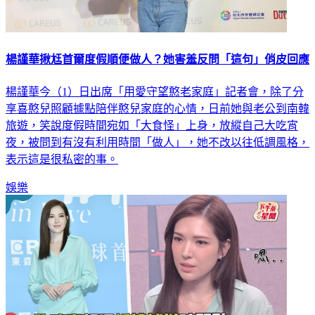
楊謹華揪尪首爾度假順便做人？她害羞反問「這句」俏皮回應
楊謹華今（1）日出席「用愛守望憨老家庭」記者會，除了分
享喜憨兒照顧據點陪伴憨兒家庭的心情，日前她與老公到南韓
旅遊，笑說度假時間宛如「大食怪」上身，放縱自己大吃宵
夜，被問到有沒有利用時間「做人」，她不改以往低調風格，
表示這是很私密的事。
娛樂