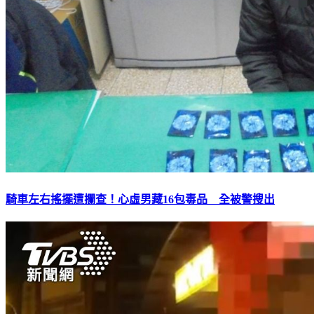
騎車左右搖擺遭攔查！心虛男藏16包毒品 全被警搜出