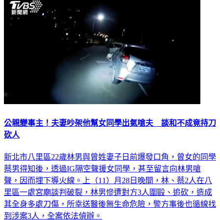
公親變事主！夫妻吵架他幫女同學出氣嗆夫 談和不成竟持刀
砍人
新北市八里區22歲林男與曾姓妻子日前爆發口角，曾女的同學
蔡男得知後，透過IG隔空聲援女同學，甚至留言向林男嗆
聲，因而埋下導火線。上（11）月28日晚間，林、蔡2人在八
里區一處宮廟談判破裂，林男慘遭對方3人圍毆、追砍，造成
其全身多處刀傷，所幸送醫後無生命危險，警方事後也循線找
到涉案3人，全案依法偵辦。