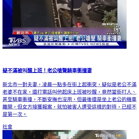
疑不滿被叫醒上班！老公嗆聲騎車衝撞妻
新北市一對夫妻，凌晨一點多在街上起衝突，疑似是老公不滿
老婆不在家，還打電話叫他起床上班被吵醒，竟然當街打人、
甚至騎車衝撞，不斷安撫也沒用，但最後還是坐上老公的機車
離開，但女方接獲報案，就怕被害人遭受這樣的對待，已經不
是第一次。
社會