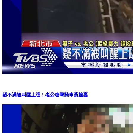
疑不滿被叫醒上班！老公嗆聲騎車衝撞妻