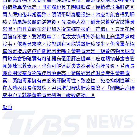
白指數異常偏高，且肝臟也長了明顯腫瘤，後續確診為肝癌。
兩人得知後非常震驚，明明平時身體很好，怎麼可能會得到肝
癌？結果經與醫師溝通後，發現兩人為了補充營養常會燉排骨
湯喝，而且喜歡在湯裡加入從家鄉帶來的「花椒」，只是花椒
因儲存不當，受潮發霉了，但太太覺得沖洗後加上高溫烹煮就
沒事，依舊煮來吃，沒想到有可能導致肝癌發生。但發霉花椒
真的是造成癌症的關鍵因素嗎？黃麴毒素是一級致癌物長期食
用發霉食物確實有可能提高罹患肝癌機率！癌症關懷基金會營
養師陳冠蓉表示，也有可能這對夫妻本身就有肝發炎，若再長
期食用發霉食物罹癌風險更高。黴菌經過代謝會產生黃麴毒
素，黃麴毒素擁有高度的肝臟毒性、致癌性、免疫抑制性等，
在人體內具累積效應，容易增加罹患肝癌風險。「國際癌症研
究中心早就將黃麴毒素列為一級致癌物」。
健康