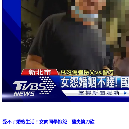
受不了婚後生活！女向同學抱怨 釀夫挨刀砍