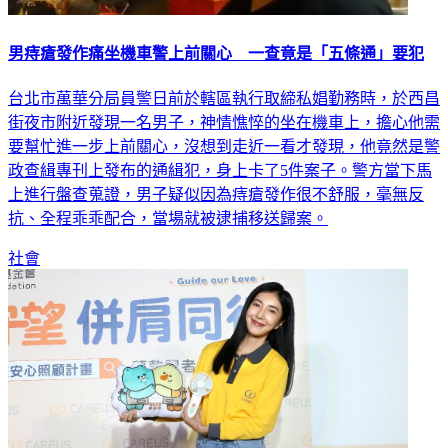
男痔瘡發作痛坐機車警上前關心 一查竟是「五條通」要犯
台北市萬華分局員警日前於轄區執行取締私娼勤務時，於西昌
街夜市附近發現一名男子，神情憔悴的坐在機車上，擔心他需
要幫忙進一步上前關心，沒想到走近一看才發現，他竟然是警
政查緝專刊上發布的通緝犯，身上卡了5件案子。警方當下馬
上進行盤查蒐證，男子疑似因為痔瘡發作很不舒服，毫無反
抗、全程乖乖配合，當場就被逮捕移送歸案。
社會