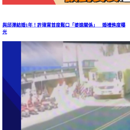
與邱澤結婚1年！許瑋甯首度鬆口「婆媳關係」 婚禮進度曝
光