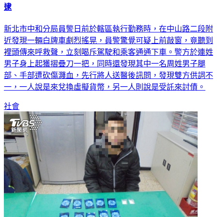
逮
新北市中和分局員警日前於轄區執行勤務時，在中山路二段附
近發現一輛白牌車劇烈搖晃，員警驚覺可疑上前敲窗，竟聽到
裡頭傳來呼救聲，立刻喝斥駕駛和乘客通通下車。警方於連姓
男子身上起獲摺疊刀一把，同時還發現其中一名周姓男子腿
部、手部遭砍傷濺血，先行將人送醫後訊問，發現雙方供詞不
一，一人說是來兌換虛擬貨幣，另一人則說是受託來討債。
社會