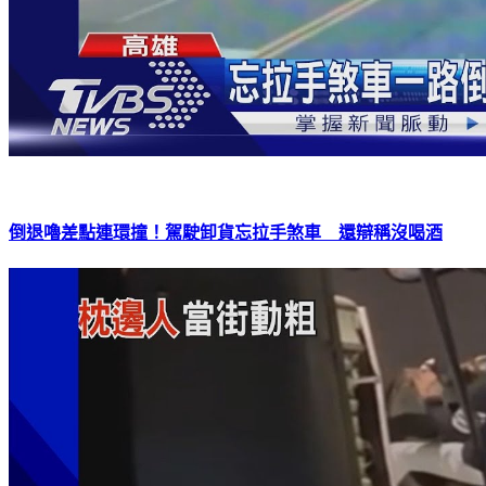
倒退嚕差點連環撞！駕駛卸貨忘拉手煞車 還辯稱沒喝酒