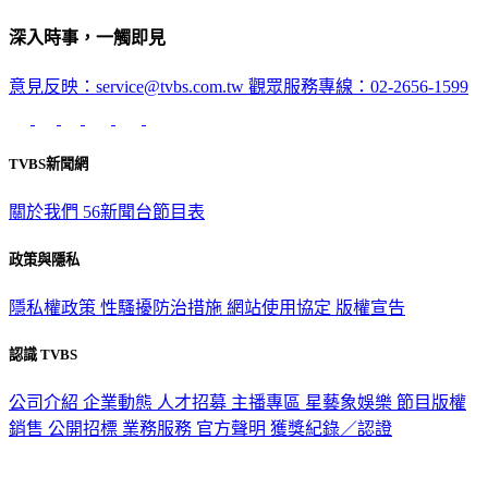
深入時事，一觸即見
意見反映：service@tvbs.com.tw
觀眾服務專線：02-2656-1599
TVBS新聞網
關於我們
56新聞台節目表
政策與隱私
隱私權政策
性騷擾防治措施
網站使用協定
版權宣告
認識 TVBS
公司介紹
企業動態
人才招募
主播專區
星藝象娛樂
節目版權
銷售
公開招標
業務服務
官方聲明
獲獎紀錄／認證