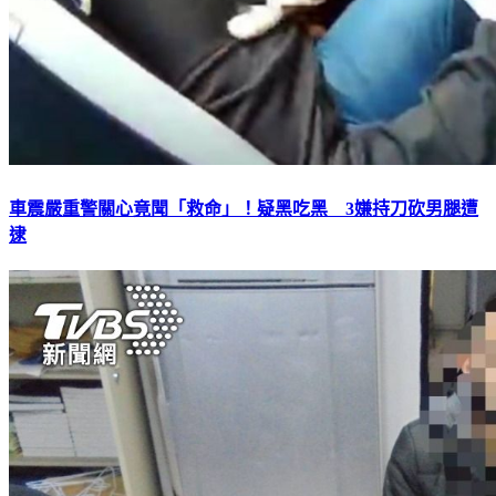
車震嚴重警關心竟聞「救命」！疑黑吃黑 3嫌持刀砍男腿遭
逮