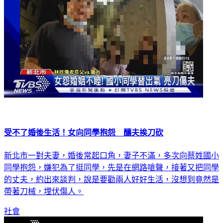
受不了婚後生活！女向同學抱怨 釀夫挨刀砍
新北市一對夫妻，婚後常起口角，妻子不滿，多次向蔡姓國小
同學抱怨，嫌犯為了挺同學，先是在網路嗆聲，接著又把同學
的丈夫，約出來談判，說是要勸兩人好好生活，沒想到竟然是
帶著刀械，埋伏傷人。
社會