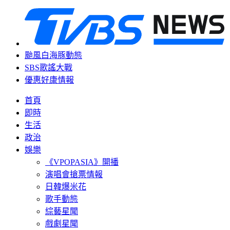
颱風白海豚動態
SBS歌謠大戰
優惠好康情報
首頁
即時
生活
政治
娛樂
《VPOPASIA》開播
演唱會搶票情報
日韓爆米花
歌手動態
綜藝星聞
戲劇星聞