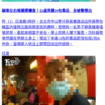
騎車左右搖擺遭攔查！心虛男藏16包毒品 全被警搜出
昨（1）日凌晨3時許，台北市中山警分局長春路派出所員警在
轄區內復興北路與興安街巡邏時，發現有一名男子騎乘機車搖
搖晃晃，看起來相當不安全，便上前將人攔下盤查，怎料員警
竟然還在男騎士身上，搜出了多達14包的毒品即溶包與2包K
他命，當場將人依法上銬帶回派出所偵辦。
社會