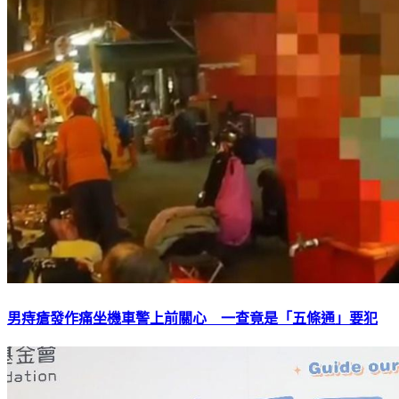
男痔瘡發作痛坐機車警上前關心 一查竟是「五條通」要犯