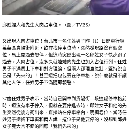
邱姓婦人和先生人肉占車位。（圖／TVBS）
又出現人肉占車位！台北市一名任姓男子昨（1）日開車行經
萬華區貴陽街附近，欲尋找停車位時，突然發現路邊有個空
位，馬上開過去想停，但這時突然出現一名邱姓女子快步跑了
過去，人肉占位，沒多久就連她的先生也加入占位行列。任姓
男子不滿馬上下車和對方理論，但兩人卻理直氣壯，堅持說自
己是「先來的」！甚至還把包包丟在停車格，說什麼就是不讓
其他人停，任姓男子不滿隨即報警。
37歲任姓男子表示，當時自己開車到貴陽街二段這處停車格前
時，還沒有車子停入，但就在要停進去時，邱姓女子和他的先
生突然從後方衝出來，直接站在停車格內，明顯霸位。當時任
姓男子還搖下車窗和兩人說，這位子是他要停的，沒想到邱姓
女子竟大言不慚的回應「我們先來的」！