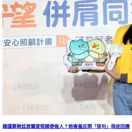
楊謹華揪尪首爾度假順便做人？她害羞反問「這句」俏皮回應