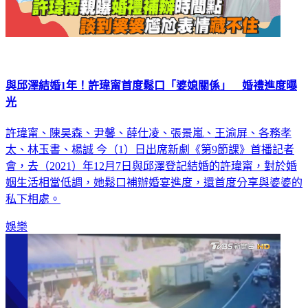
與邱澤結婚1年！許瑋甯首度鬆口「婆媳關係」 婚禮進度曝
光
許瑋甯、陳昊森、尹馨、薛仕凌、張景嵐、王渝屏、各務孝
太、林玉書、楊誠 今（1）日出席新劇《第9節課》首播記者
會，去（2021）年12月7日與邱澤登記結婚的許瑋甯，對於婚
姻生活相當低調，她鬆口補辦婚宴進度，還首度分享與婆婆的
私下相處。
娛樂