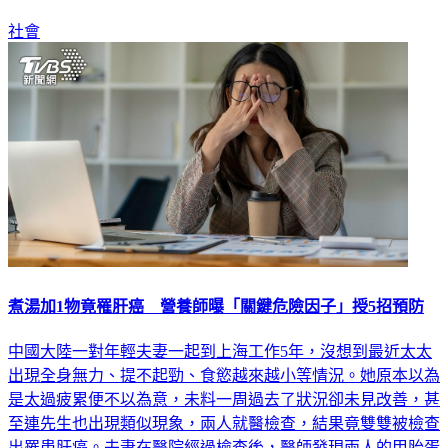
社會
煮湯加1物竟罹肝癌 營養師曝「關鍵危險因子」授5招預防
中國大陸一對年輕夫妻一起到上海工作5年，沒想到最近太太
出現全身無力、提不起勁、食慾越來越小等情況。她原本以為
是太過疲累便不以為意，未料一周過去了狀況卻未見改善，甚
至連先生也出現類似現象，兩人就醫檢查，結果竟雙雙被檢查
出罹患肝癌。夫妻在醫院經過檢查後，醫師發現兩人的甲胎蛋