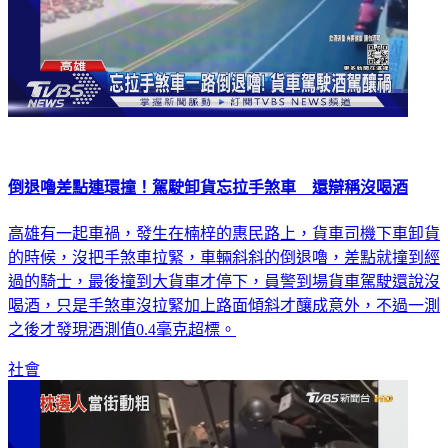
倒退嚕差點連環撞！駕駛卸貨忘拉手煞車 還辯稱沒喝酒
高雄有一起車禍，發生在楠梓的惠民路上，貨車司機下車卸貨
的時候，沒把手煞車拉緊，車輛斜斜的倒退嚕，差點就撞到經
過的騎士，最後撞到大貨車才停下，員警到場貨車駕駛還說沒
喝酒，只是手煞車沒拉緊加上路面傾斜才釀成意外，不過一測
之後才發現酒測值0.4毫克超標。
社會