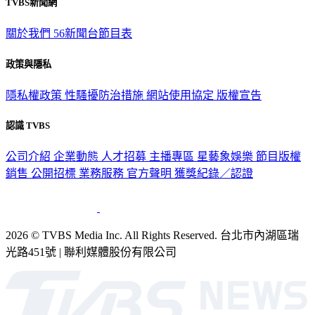
TVBS新聞網
關於我們
56新聞台節目表
政策與隱私
隱私權政策
性騷擾防治措施
網站使用協定
版權宣告
認識 TVBS
公司介紹
企業動態
人才招募
主播專區
星藝象娛樂
節目版權
銷售
公開招標
業務服務
官方聲明
獲獎紀錄／認證
2026 © TVBS Media Inc. All Rights Reserved. 台北市內湖區瑞
光路451號 | 聯利媒體股份有限公司