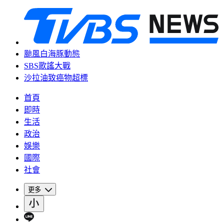
颱風白海豚動態
SBS歌謠大戰
沙拉油致癌物超標
首頁
即時
生活
政治
娛樂
國際
社會
更多