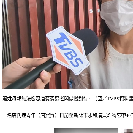
蕭姓母親無法容忍唐寶寶遭老闆傲慢對待。（圖／TVBS資料
一名唐氏症青年（唐寶寶）日前至新北市永和購買炸物忘帶4