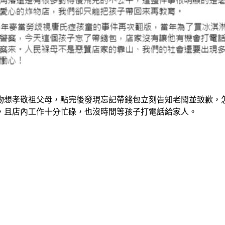
物想孝敬祖父母，點完後發現忘記帶錢包立刻告知老闆並致歉，
，且店內工作十分忙碌，也沒時間等孩子打電話給家人。