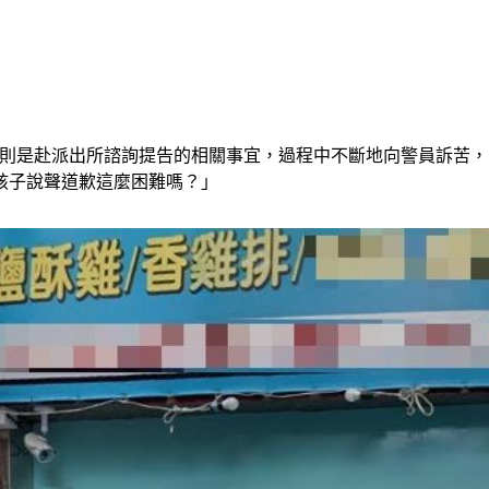
。老闆則是赴派出所諮詢提告的相關事宜，過程中不斷地向警員訴苦
孩子說聲道歉這麼困難嗎？」