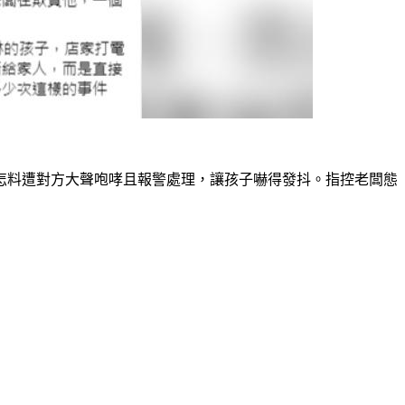
怎料遭對方大聲咆哮且報警處理，讓孩子嚇得發抖。指控老闆態