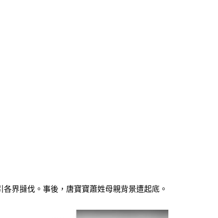
引各界撻伐。事後，唐寶寶蕭姓母親背景遭起底。