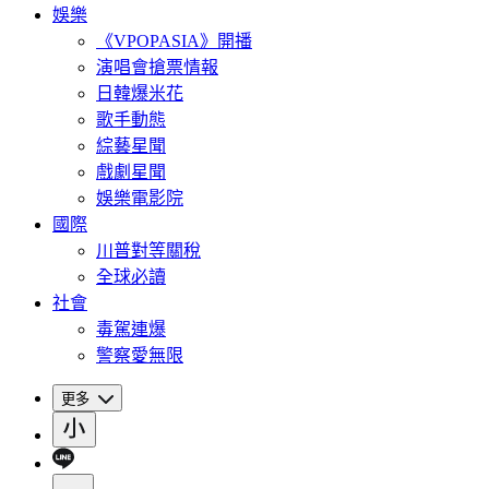
娛樂
《VPOPASIA》開播
演唱會搶票情報
日韓爆米花
歌手動態
綜藝星聞
戲劇星聞
娛樂電影院
國際
川普對等關稅
全球必讀
社會
毒駕連爆
警察愛無限
更多