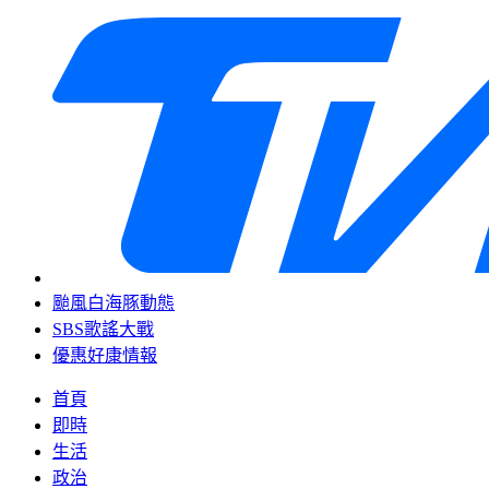
颱風白海豚動態
SBS歌謠大戰
優惠好康情報
首頁
即時
生活
政治