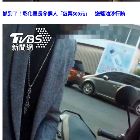
抓到了！彰化里長參選人「每票500元」 送醬油涉行賄