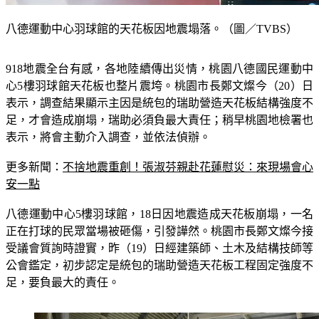
八德運動中心羽球館的天花板因地震塌落。（圖／TVBS）
918地震全台有感，各地陸續傳出災情，桃園八德國民運動中
心5樓羽球館天花板也整片震垮。桃園市長鄭文燦今（20）日
表示，調查結果顯示主因是統包的瑞助營造天花板結構強度不
足，才會造成崩塌，瑞助必須負最大責任；稍早桃園地檢署也
表示，將會主動介入調查，並依法偵辦。
更多新聞：
不捨地震重創！張淑芬親赴花蓮慰災：來現場會心
安一點
八德運動中心5樓羽球館，18日因地震造成天花板崩塌，一名
正在打球的民眾當場被砸傷，引發譁然。桃園市長鄭文燦今接
受議會質詢時證實，昨（19）日經建築師、土木及結構技師等
公會鑑定，初步認定是統包的瑞助營造天花板工程固定強度不
足，要負最大的責任。