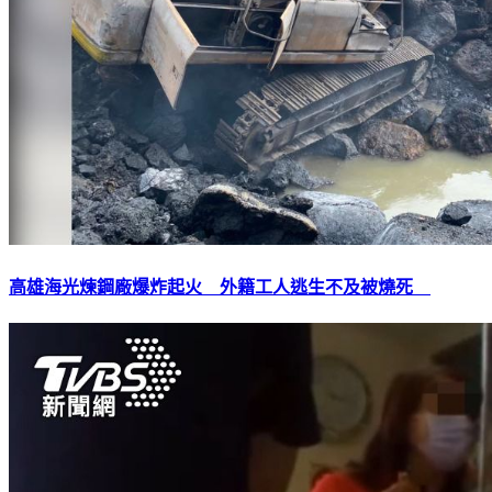
高雄海光煉鋼廠爆炸起火 外籍工人逃生不及被燒死