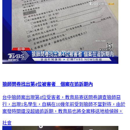
狼師問卷找出第4位被害者 個案在追訴期內
台中狼師案出現第4位受害者，教育局寄送問卷調查狼師惡
行，出現1名學生，自稱在10幾年前受到狼師不當對待，由於
案發時間還沒超過追訴期，教育局也將全案移送地檢偵辦。
社會