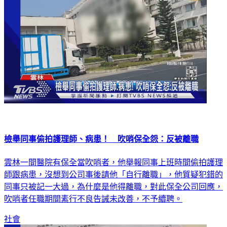
檢舉同事偷拍護理師、病患！ 吹哨保全怨：反被離職
雲林一間醫院有保全當吹哨者，他舉報同事上班時間偷拍護理
師跟病患，沒想到公司事後請他「自行離職」，他質疑犯錯的
同事只被記一大過，為什麼是他得離職，對此保全公司回應，
吹哨者任職期間素行不良告誡未改善，不予續聘。
社會