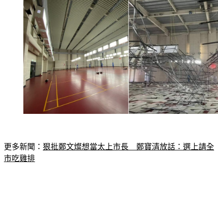
更多新聞：
狠批鄭文燦想當太上市長　鄭寶清放話：選上請全
市吃雞排