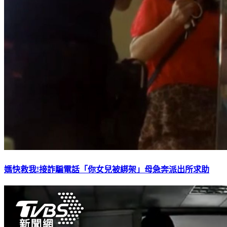
媽快救我!接詐騙電話「你女兒被綁架」母急奔派出所求助