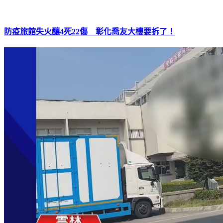
防疫旅館失火釀4死22傷 彰化喬友大樓要拆了！