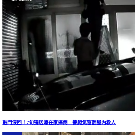
敲門沒回！7旬獨居嬤在家摔倒 警爬氣窗翻屋內救人