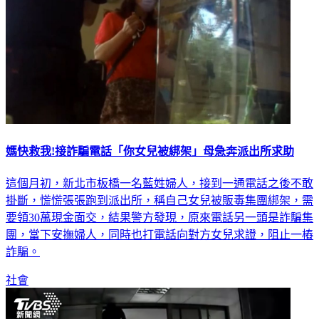
媽快救我!接詐騙電話「你女兒被綁架」母急奔派出所求助
這個月初，新北市板橋一名藍姓婦人，接到一通電話之後不敢
掛斷，慌慌張張跑到派出所，稱自己女兒被販毒集團綁架，需
要領30萬現金面交，結果警方發現，原來電話另一頭是詐騙集
團，當下安撫婦人，同時也打電話向對方女兒求證，阻止一樁
詐騙。
社會