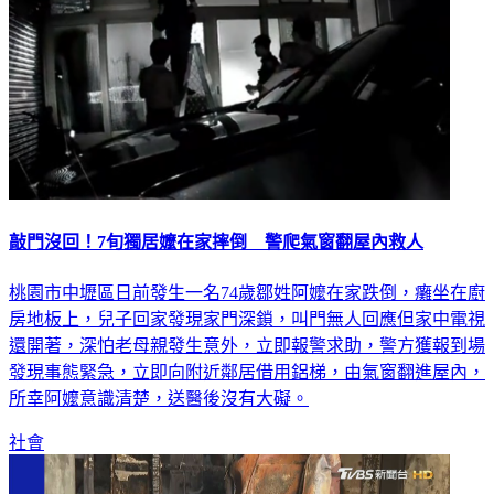
敲門沒回！7旬獨居嬤在家摔倒 警爬氣窗翻屋內救人
桃園市中壢區日前發生一名74歲鄒姓阿嬤在家跌倒，癱坐在廚
房地板上，兒子回家發現家門深鎖，叫門無人回應但家中電視
還開著，深怕老母親發生意外，立即報警求助，警方獲報到場
發現事態緊急，立即向附近鄰居借用鋁梯，由氣窗翻進屋內，
所幸阿嬤意識清楚，送醫後沒有大礙。
社會