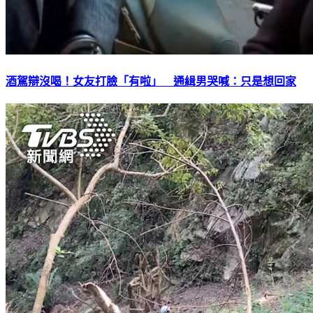
酒駕辯沒喝！女友打臉「有啦」 通緝男哭喊：只是想回家