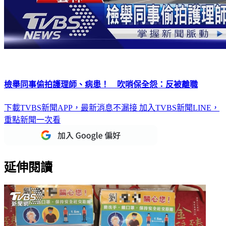
檢舉同事偷拍護理師、病患！ 吹哨保全怨：反被離職
下載TVBS新聞APP，最新消息不漏接
加入TVBS新聞LINE，
重點新聞一次看
延伸閱讀