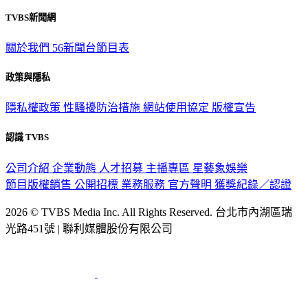
TVBS新聞網
關於我們
56新聞台節目表
政策與隱私
隱私權政策
性騷擾防治措施
網站使用協定
版權宣告
認識 TVBS
公司介紹
企業動態
人才招募
主播專區
星藝象娛樂
節目版權銷售
公開招標
業務服務
官方聲明
獲獎紀錄／認證
2026 © TVBS Media Inc. All Rights Reserved. 台北市內湖區瑞
光路451號 | 聯利媒體股份有限公司