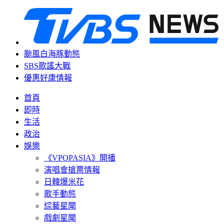
颱風白海豚動態
SBS歌謠大戰
優惠好康情報
首頁
即時
生活
政治
娛樂
《VPOPASIA》開播
演唱會搶票情報
日韓爆米花
歌手動態
綜藝星聞
戲劇星聞