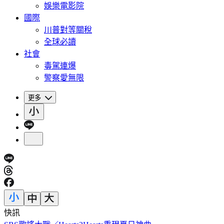
娛樂電影院
國際
川普對等關稅
全球必讀
社會
毒駕連爆
警察愛無限
更多
快訊