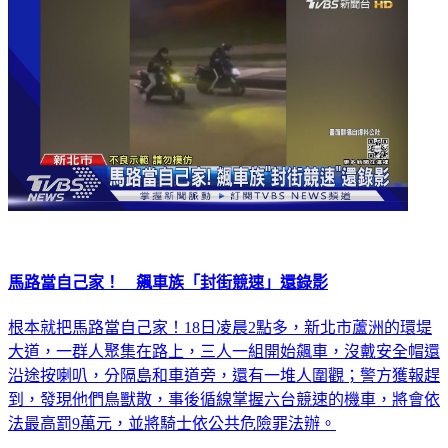
馬路當自己家！ 飆車族「封街競速」還錄影
根本就把馬路當自己家！18日凌晨2點多，新北市蘆洲的環堤
大道，一群人聚集在路上，三人一組開始飆車，沒戴安全帽還
沿途按喇叭，分隔島和車道旁，還有一堆人圍觀；警方獲報趕
到，發現他們鳥獸散，事後循線掌握六台競速的機車，將會依
法最高罰9萬元，並將騎士依公共危險罪法辦。