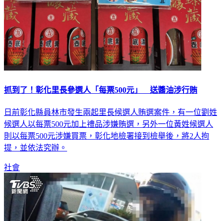
抓到了！彰化里長參選人「每票500元」 送醬油涉行賄
日前彰化縣員林市發生兩起里長候選人賄選案件，有一位劉姓
候選人以每票500元加上禮品涉嫌賄選，另外一位黃姓候選人
則以每票500元涉嫌買票，彰化地檢署接到檢舉後，將2人拘
提，並依法究辦。
社會