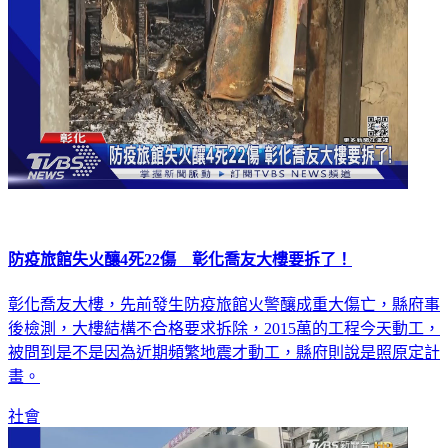
防疫旅館失火釀4死22傷 彰化喬友大樓要拆了！
彰化喬友大樓，先前發生防疫旅館火警釀成重大傷亡，縣府事
後檢測，大樓結構不合格要求拆除，2015萬的工程今天動工，
被問到是不是因為近期頻繁地震才動工，縣府則說是照原定計
畫。
社會