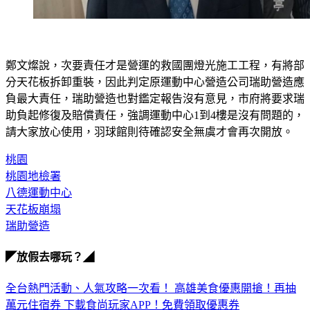
鄭文燦說，次要責任才是營運的救國團燈光施工工程，有將部
分天花板拆卸重裝，因此判定原運動中心營造公司瑞助營造應
負最大責任，瑞助營造也對鑑定報告沒有意見，市府將要求瑞
助負起修復及賠償責任，強調運動中心1到4樓是沒有問題的，
請大家放心使用，羽球館則待確認安全無虞才會再次開放。
桃園
桃園地檢署
八德運動中心
天花板崩塌
瑞助營造
◤放假去哪玩？◢
全台熱門活動、人氣攻略一次看！
高雄美食優惠開搶！再抽
萬元住宿券
下載食尚玩家APP！免費領取優惠券