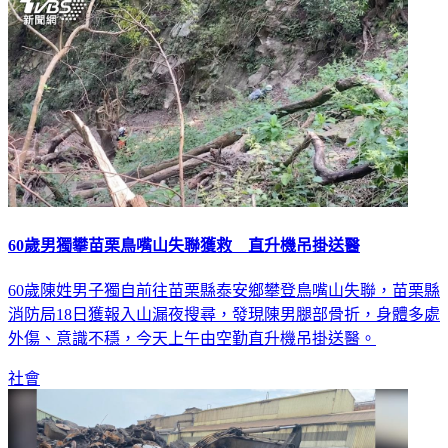
60歲男獨攀苗栗鳥嘴山失聯獲救 直升機吊掛送醫
60歲陳姓男子獨自前往苗栗縣泰安鄉攀登鳥嘴山失聯，苗栗縣
消防局18日獲報入山漏夜搜尋，發現陳男腿部骨折，身體多處
外傷、意識不穩，今天上午由空勤直升機吊掛送醫。
社會