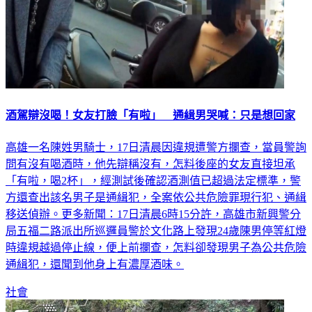
酒駕辯沒喝！女友打臉「有啦」 通緝男哭喊：只是想回家
高雄一名陳姓男騎士，17日清晨因違規遭警方攔查，當員警詢
問有沒有喝酒時，他先辯稱沒有，怎料後座的女友直接坦承
「有啦，喝2杯」，經測試後確認酒測值已超過法定標準，警
方還查出該名男子是通緝犯，全案依公共危險罪現行犯、通緝
移送偵辦。更多新聞：17日清晨6時15分許，高雄市新興警分
局五福二路派出所巡邏員警於文化路上發現24歲陳男停等紅燈
時違規越過停止線，便上前攔查，怎料卻發現男子為公共危險
通緝犯，還聞到他身上有濃厚酒味。
社會