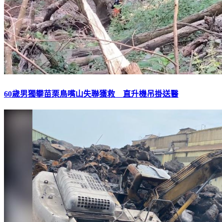
60歲男獨攀苗栗鳥嘴山失聯獲救 直升機吊掛送醫