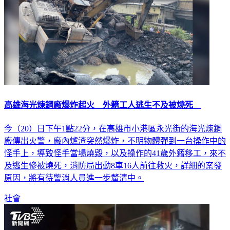
高雄海光煉鋼廠爆炸起火 外籍工人逃生不及被燒死
今（20）日下午1點22分，在高雄市小港區永光街的海光煉鋼
廠傳出火警，廠內爐渣突然爆炸，不明物體彈到一台操作中的
怪手上，導致怪手當場燒毀，以及操作的41歲外籍移工，來不
及逃生慘被燒死，消防局出動8車16人前往救火，詳細的案發
原因，將有待警消人員進一步釐清中。
社會