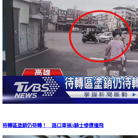
待轉區塗銷仍待轉！ 路口車禍3騎士慘遭撞飛