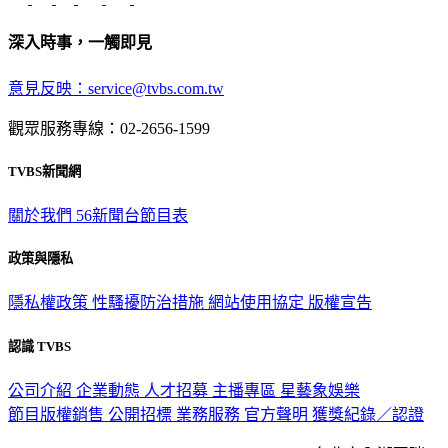
深入時事，一觸即見
意見反映：service@tvbs.com.tw
觀眾服務專線：02-2656-1599
TVBS新聞網
關於我們
56新聞台節目表
政策與隱私
隱私權政策
性騷擾防治措施
網站使用協定
版權宣告
認識 TVBS
公司介紹
企業動態
人才招募
主播專區
星藝象娛樂
節目版權銷售
公開招標
業務服務
官方聲明
獲獎紀錄／認證