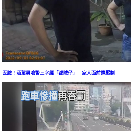
丟臉！酒駕男嗆警三字經「都賊仔」 家人面前遭壓制