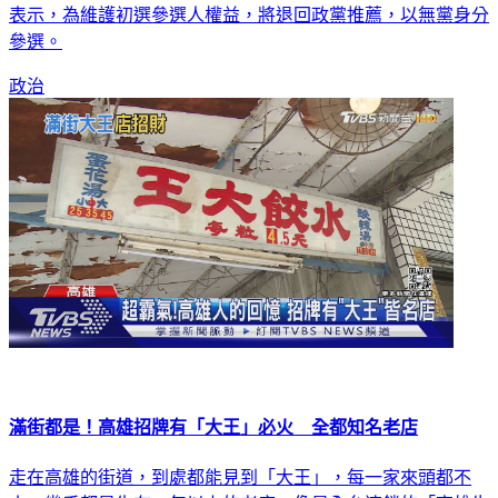
人陳識明不滿，風波延燒數日未歇，陳麗娜今天下午發表聲明
表示，為維護初選參選人權益，將退回政黨推薦，以無黨身分
參選。
政治
滿街都是！高雄招牌有「大王」必火 全都知名老店