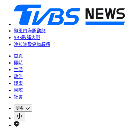
颱風白海豚動態
SBS歌謠大戰
沙拉油致癌物超標
首頁
即時
生活
政治
娛樂
國際
社會
更多