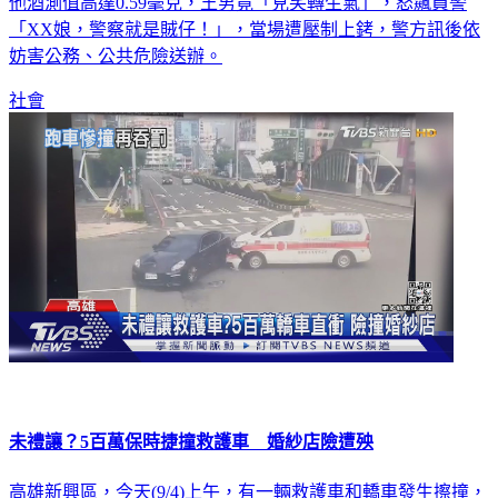
車去給代駕開，希望警察通融，但違規是事實，依規定檢測，
他酒測值高達0.59毫克，王男竟「見笑轉生氣」，怒飆員警
「XX娘，警察就是賊仔！」，當場遭壓制上銬，警方訊後依
妨害公務、公共危險送辦。
社會
未禮讓？5百萬保時捷撞救護車 婚紗店險遭殃