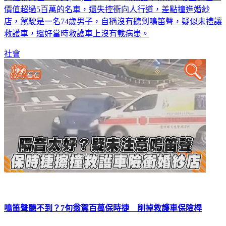
高雄新興區，今天(9/4)上午，有一輛救護車和轎車發生擦撞，
價值超過5百萬的名車，還失控衝向人行道，差點撞進婚紗
店，駕駛是一名74歲男子，自稱沒有聽到鳴笛聲，疑似未禮讓
救護車，還好當時救護車上沒有載病患。
社會
鳴笛聲聽不到？7旬翁駕百萬保時捷 削掉救護車保險桿