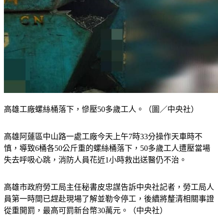
高雄工廠螺絲桶落下，慘壓50多歲工人。（圖／中央社）
高雄阿蓮區中山路一處工廠今天上午7時33分操作天車時不
慎，導致6桶各50公斤重的螺絲桶落下，50多歲工人遭壓當場
失去呼吸心跳，消防人員花近1小時救出送醫仍不治。
高雄市政府勞工局主任秘書皮忠謀告訴中央社記者，勞工局人
員第一時間已趕赴現場了解並勒令停工，後續將釐清相關事證