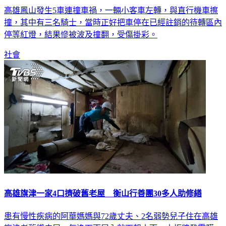
高雄鳳山發生5車連撞車禍，一輛小客車左轉，與直行機車擦
撞，其中有三名騎士，當時正好把車停在已經註銷的待轉區內
停等紅燈，結果慘被波及撞翻，受傷掛彩。
社會
高雄旗津一家4口擠破舊老屋 衡山行善團30多人助修繕