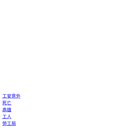
從重開罰，最高可罰新台幣30萬元。（中央社）
工安意外
死亡
高雄
工人