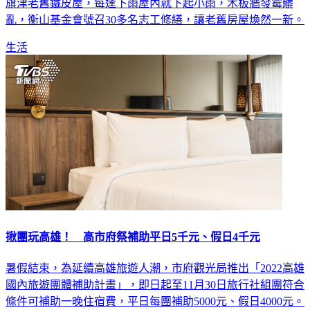
患有慢性疾病的阿華媽媽與72歲丈夫、2名弱勢兒子住在高雄
旗津老舊鐵皮屋，每逢下雨屋內就下起小雨，木板牆發霉髒
亂，衡山基金會號召30多名志工修繕，讓老舊房屋煥然一新。
生活
揪團玩高雄！ 高市府祭補助平日5千元、假日4千元
暑假結束，為延續高雄旅遊人潮，市府觀光局推出「2022高雄
國內旅遊團體補助計畫」，即日起至11月30日旅行社組團符合