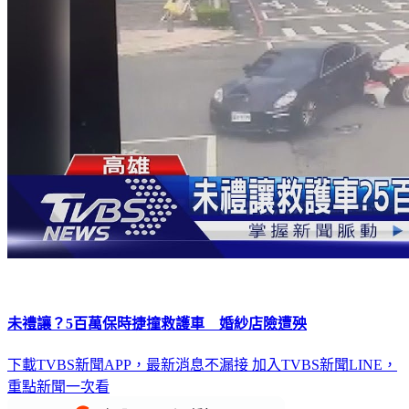
未禮讓？5百萬保時捷撞救護車 婚紗店險遭殃
下載TVBS新聞APP，最新消息不漏接
加入TVBS新聞LINE，
重點新聞一次看