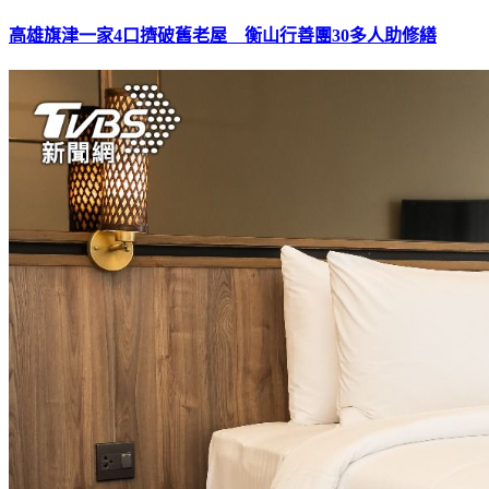
高雄旗津一家4口擠破舊老屋 衡山行善團30多人助修繕