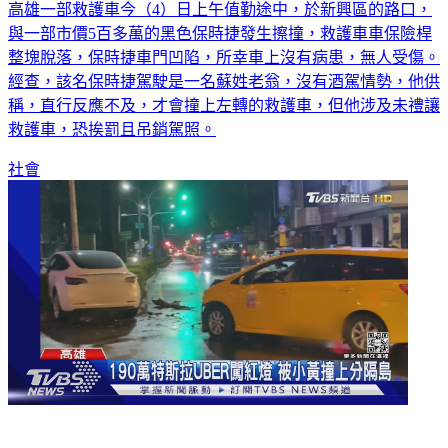
高雄一部救護車今（4）日上午值勤途中，於新興區的路口，
與一部市價5百多萬的黑色保時捷發生擦撞，救護車車保險桿
整塊脫落，保時捷車門凹陷，所幸車上沒有病患，無人受傷。
經查，該名保時捷駕駛是一名蘇姓老翁，沒有酒駕情勢，他供
稱，直行反應不及，才會撞上左轉的救護車，但他涉及未禮讓
救護車，恐挨罰且吊銷駕照。
社會