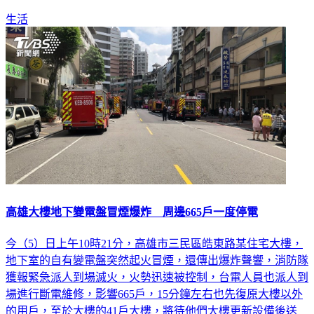
條件可補助一晚住宿費，平日每團補助5000元、假日4000元。
生活
高雄大樓地下變電盤冒煙爆炸 周邊665戶一度停電
今（5）日上午10時21分，高雄市三民區皓東路某住宅大樓，
地下室的自有變電盤突然起火冒煙，還傳出爆炸聲響，消防隊
獲報緊急派人到場滅火，火勢迅速被控制，台電人員也派人到
場進行斷電維修，影響665戶，15分鐘左右也先復原大樓以外