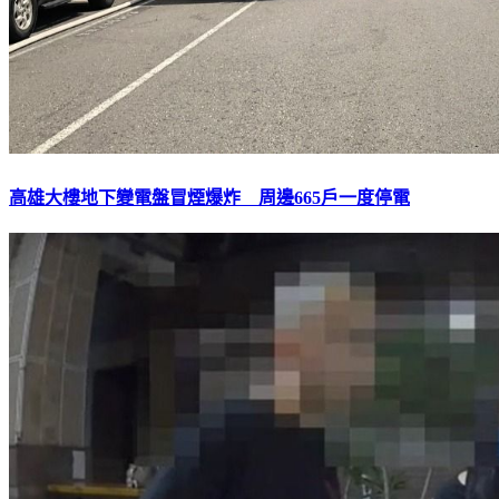
高雄大樓地下變電盤冒煙爆炸 周邊665戶一度停電