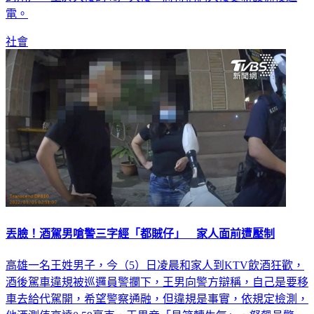
的用戶，至於大樓的41戶大樓，將待他們大樓更新設備後送
電。
社會
丟臉！酒駕男嗆警三字經「都賊仔」 家人面前遭壓制
高雄一名王姓男子，今（5）日凌晨和家人到KTV飲酒狂歡，
酒後駕車違規被巡邏員警攔下，王男向警方辯稱，自己是要移