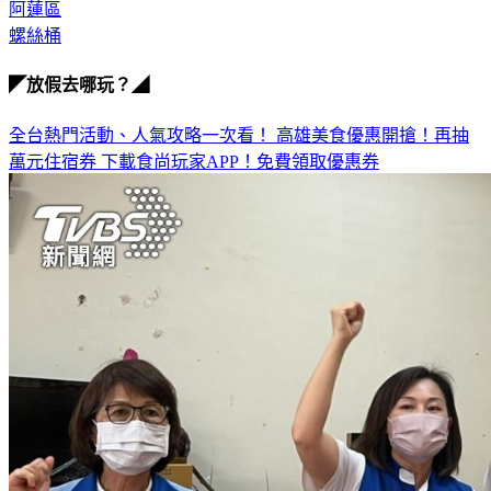
勞工局
阿蓮區
螺絲桶
◤放假去哪玩？◢
全台熱門活動、人氣攻略一次看！
高雄美食優惠開搶！再抽
萬元住宿券
下載食尚玩家APP！免費領取優惠券