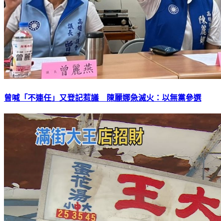
曾喊「不連任」又登記惹議 陳麗娜急滅火：以無黨參選