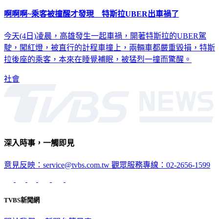
啊啊啊~乘客被撞醒才發現 特斯拉UBER出車禍了
今天(4日)凌晨，高雄發生一起車禍，開著特斯拉的UBER駕
駛，闖紅燈，被直行的計程車撞上，兩輛車都嚴重毀損，特斯
拉後座的乘客，本來在睡覺補眠，被猛烈一撞而驚醒。
社會
深入時事，一觸即見
意見反映：service@tvbs.com.tw
觀眾服務專線：02-2656-1599
TVBS新聞網