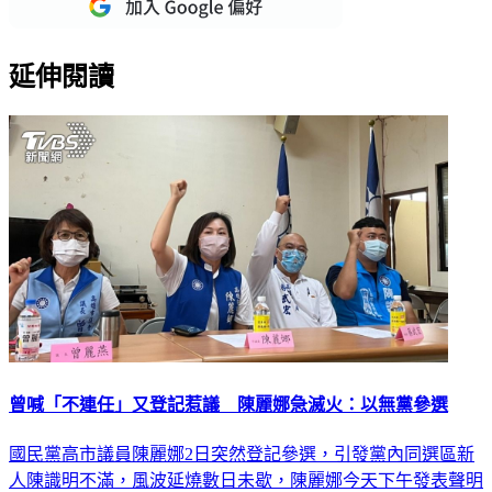
延伸閱讀
曾喊「不連任」又登記惹議 陳麗娜急滅火：以無黨參選
國民黨高市議員陳麗娜2日突然登記參選，引發黨內同選區新