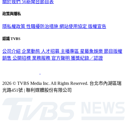
關於我們
56新聞台節目表
政策與隱私
隱私權政策
性騷擾防治措施
網站使用協定
版權宣告
認識 TVBS
公司介紹
企業動態
人才招募
主播專區
星藝象娛樂
節目版權
銷售
公開招標
業務服務
官方聲明
獲獎紀錄／認證
2026 © TVBS Media Inc. All Rights Reserved. 台北市內湖區瑞
光路451號 | 聯利媒體股份有限公司