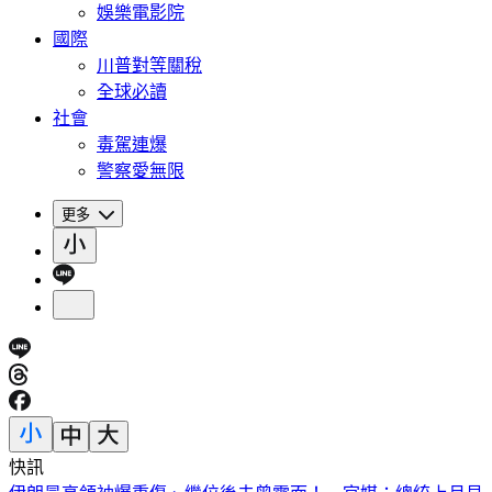
娛樂電影院
國際
川普對等關稅
全球必讀
社會
毒駕連爆
警察愛無限
更多
快訊