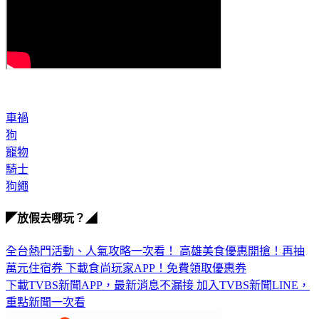
車禍
狗
寵物
騎士
狗繩
◤放假去哪玩？◢
全台熱門活動、人氣攻略一次看！
高雄美食優惠開搶！再抽
萬元住宿券
下載食尚玩家APP！免費領取優惠券
下載TVBS新聞APP，最新消息不漏接
加入TVBS新聞LINE，
重點新聞一次看