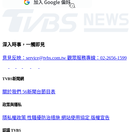
深入時事，一觸即見
意見反映：service@tvbs.com.tw
觀眾服務專線：02-2656-1599
TVBS新聞網
關於我們
56新聞台節目表
政策與隱私
隱私權政策
性騷擾防治措施
網站使用協定
版權宣告
認識 TVBS