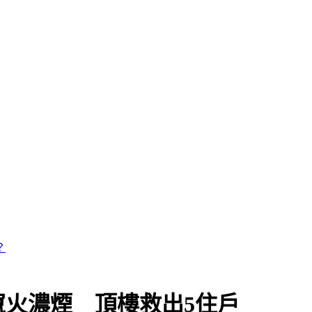
火濃煙 頂樓救出5住戶