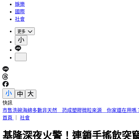
娛樂
國際
社會
更多
快訊
《夏日活動》花蓮FUN暑假 即將成真火舞秀 加碼重現
首頁
｜
社會
基隆深夜火警！連鎖手搖飲突竄