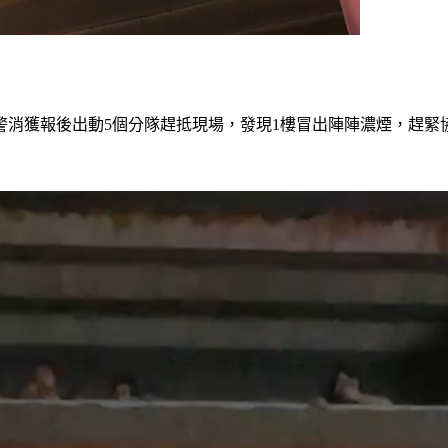
警消獲報後出動5個分隊趕抵現場，發現1樓冒出陣陣濃煙，趕緊