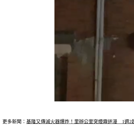
更多新聞：
基隆又傳滅火器爆炸！里辦公室突煙霧迷漫　1週2