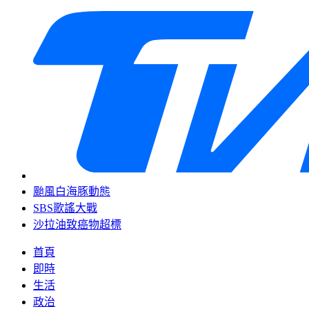
颱風白海豚動態
SBS歌謠大戰
沙拉油致癌物超標
首頁
即時
生活
政治