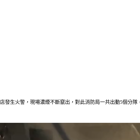
飲料店發生火警，現場濃煙不斷竄出，對此消防局一共出動5個分