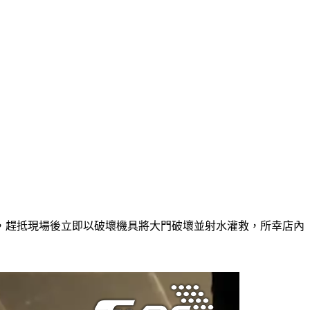
隊，趕抵現場後立即以破壞機具將大門破壞並射水灌救，所幸店內