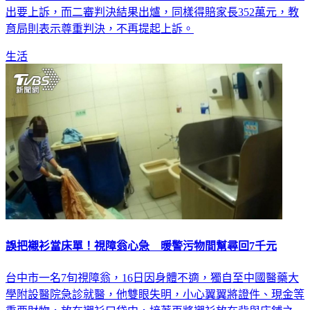
出要上訴，而二審判決結果出爐，同樣得賠家長352萬元，教
育局則表示尊重判決，不再提起上訴。
生活
誤把襯衫當床單！視障翁心急 暖警污物間幫尋回7千元
台中市一名7旬視障翁，16日因身體不適，獨自至中國醫藥大
學附設醫院急診就醫，他雙眼失明，小心翼翼將證件、現金等