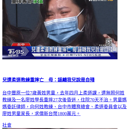
兒遭柔道教練重摔亡 母：誣衊我兒說是自殘
台中豐原一位7歲黃姓男童，去年四月上柔道課，遭無照何姓
教練及一名廖姓學長重摔27次後昏迷，住院70天不治。男童媽
媽委託律師，向何姓教練、台中市體育總會、柔道委員會以及
廖姓男童家長，求償新台幣1800萬元。
社會