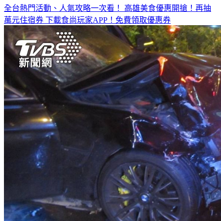
全台熱門活動、人氣攻略一次看！
高雄美食優惠開搶！再抽
萬元住宿券
下載食尚玩家APP！免費領取優惠券