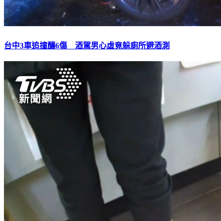
台中3車追撞釀6傷 酒駕男心虛竟躲廁所避酒測