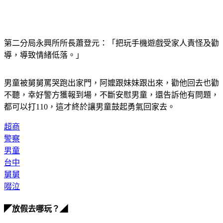
第二分局永興所所長蕭登元：「把玩手機遊戲受家人責怪及勸
導，導致情緒低落。」
男童被舅舅罵哭跑出家門，阿嬤跟妹妹跟出來，勸他回去也勸
不聽，幸好警方獲報到場，不斷安慰男童，還告訴他有問題，
都可以打110，這才終於讓男童鼓起勇氣回家去。
超商
警察
男童
台中
舅舅
啜泣
◤放假去哪玩？◢