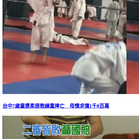
台中7歲童遭柔道教練重摔亡 母憤求償1千8百萬