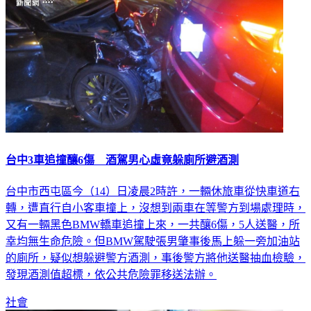
台中3車追撞釀6傷 酒駕男心虛竟躲廁所避酒測
台中市西屯區今（14）日凌晨2時許，一輛休旅車從快車道右
轉，遭直行自小客車撞上，沒想到兩車在等警方到場處理時，
又有一輛黑色BMW轎車追撞上來，一共釀6傷，5人送醫，所
幸均無生命危險。但BMW駕駛張男肇事後馬上躲一旁加油站
的廁所，疑似想躲避警方酒測，事後警方將他送醫抽血檢驗，
發現酒測值超標，依公共危險罪移送法辦。
社會