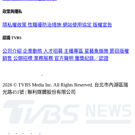
政策與隱私
隱私權政策
性騷擾防治措施
網站使用協定
版權宣告
認識 TVBS
公司介紹
企業動態
人才招募
主播專區
星藝象娛樂
節目版權
銷售
公開招標
業務服務
官方聲明
獲獎紀錄／認證
2026 © TVBS Media Inc. All Rights Reserved. 台北市內湖區瑞
光路451號 | 聯利媒體股份有限公司