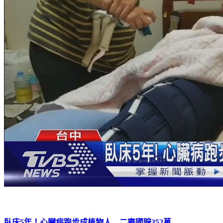
臥床5年！心臟病跑步成植物人 二審國賠352萬