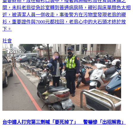
重要財物，放在襯衫口袋中，接著再將襯衫放在背與床鋪之
間，未料老翁從急診室轉到普通病房時，襯衫與床單顏色太相
近，被清潔人員一併收走，事後警方在污物室發現老翁的襯
衫，重要證件與7000元都找回，老翁心中的大石頭才終於放
下。
社會
台中婦人打完第三劑喊「要死掉了」 警嚇慘「出招解救」