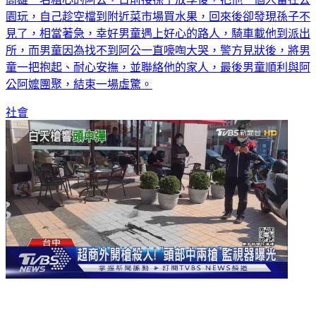
園玩，自己趁空檔到附近菜市場買水果，回來後卻發現孫子不
見了，相當著急，幸好男童遇上好心的路人，騎車載他到派出
所，而男童因為找不到阿公一直嚎啕大哭，警方見狀後，將男
童一把抱起、耐心安撫，並聯絡他的家人，最後男童順利與阿
公阿嬤團聚，結束一場虛驚。
社會