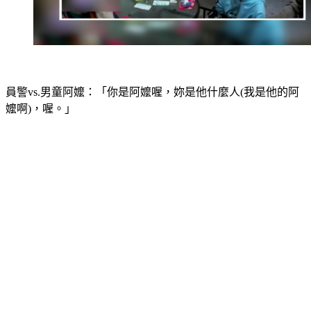
員警vs.男童阿嬤：「你是阿嬤喔，妳是他什麼人(我是他的阿
嬤啊)，喔。」