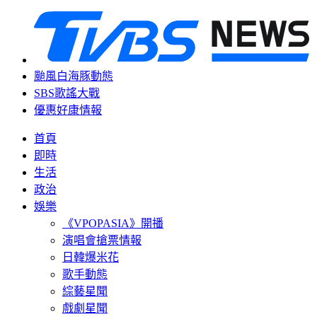
颱風白海豚動態
SBS歌謠大戰
優惠好康情報
首頁
即時
生活
政治
娛樂
《VPOPASIA》開播
演唱會搶票情報
日韓爆米花
歌手動態
綜藝星聞
戲劇星聞