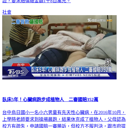
訟，要求賠償總金額1千8百萬元。
社會
臥床5年！心臟病跑步成植物人 二審國賠352萬
台中烏日國小一名小六男童有先天性心臟病，在2016年10月，
上學時老師要求到操場晨跑，結果休克成了植物人，父母認為
校方有疏失，申請國賠一審勝訴，但校方不服判決，跟市府提