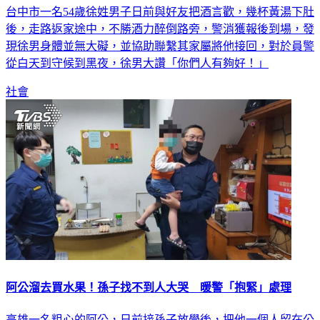
台中市一名54歲徐姓男子日前與好友把酒言歡，幾杯黃湯下肚
後，走路返家途中，不勝酒力醉倒路旁，警消獲報後到場，發
現徐男身體並無大礙，並協助聯繫其家屬將他接回，對於員警
從白天到守候到黑夜，徐男大讚「你們人有夠好！」
社會
阿公溜去買水果！孫子找不到人大哭 暖警「抱緊」處理
高雄一名粗心的阿公，日前接孫子放學後，把他一個人留在公