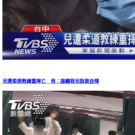
兒遭柔道教練重摔亡 母：誣衊我兒說是自殘