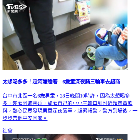
太想喝多多！趁阿嬤睡著 6歲童深夜騎三輪車去超商
台中市北區一名6歲男童，28日晚間10時許，因為太想喝多
多，趁著阿嬤熟睡，騎著自己的小小三輪車到附近超商買飲
料，熱心民眾發現男童深夜落單，趕緊報警，警方到場後，一
步步帶他平安回家。
社會