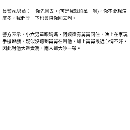
員警vs.男童：「你先回去，(可是我就怕萬一啊)，你不要想這
麼多，我們等一下也會陪你回去啊。」
警方表示，小六男童跟媽媽、阿嬤還有舅舅同住，晚上在家玩
手機遊戲，疑似沒聽到舅舅在叫他，加上舅舅最近心情不好，
因此對他大聲責罵，兩人還大吵一架。