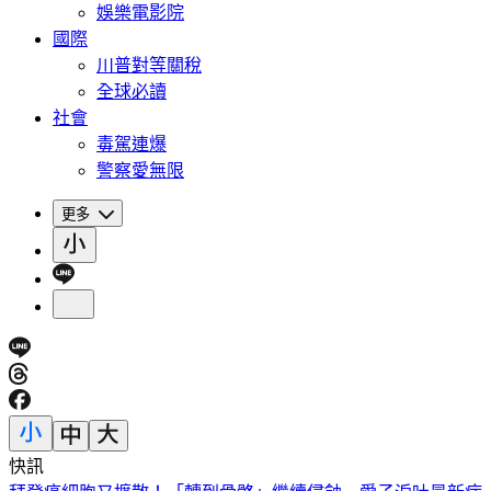
娛樂電影院
國際
川普對等關稅
全球必讀
社會
毒駕連爆
警察愛無限
更多
快訊