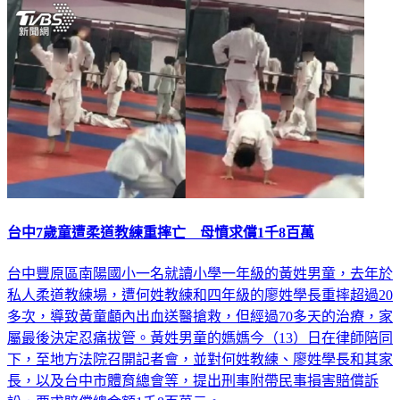
台中7歲童遭柔道教練重摔亡 母憤求償1千8百萬
台中豐原區南陽國小一名就讀小學一年級的黃姓男童，去年於
私人柔道教練場，遭何姓教練和四年級的廖姓學長重摔超過20
多次，導致黃童顱內出血送醫搶救，但經過70多天的治療，家
屬最後決定忍痛拔管。黃姓男童的媽媽今（13）日在律師陪同
下，至地方法院召開記者會，並對何姓教練、廖姓學長和其家
長，以及台中市體育總會等，提出刑事附帶民事損害賠償訴