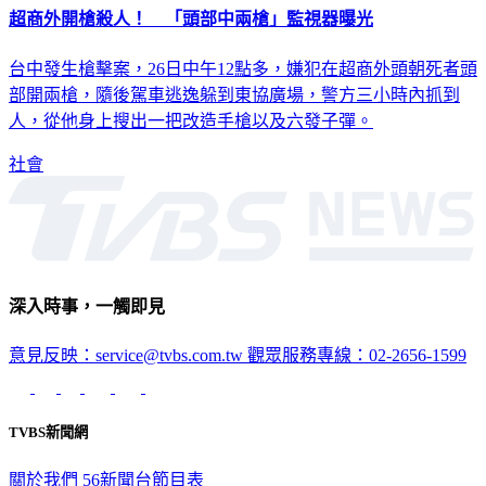
超商外開槍殺人！ 「頭部中兩槍」監視器曝光
台中發生槍擊案，26日中午12點多，嫌犯在超商外頭朝死者頭
部開兩槍，隨後駕車逃逸躲到東協廣場，警方三小時內抓到
人，從他身上搜出一把改造手槍以及六發子彈。
社會
深入時事，一觸即見
意見反映：service@tvbs.com.tw
觀眾服務專線：02-2656-1599
TVBS新聞網
關於我們
56新聞台節目表