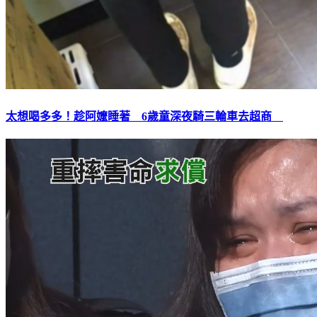
太想喝多多！趁阿嬤睡著 6歲童深夜騎三輪車去超商