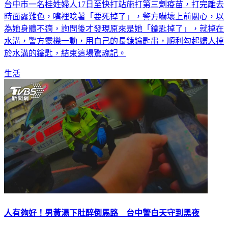
台中市一名桂姓婦人17日至快打站施打第三劑疫苗，打完離去
時面露難色，嘴裡唸著「要死掉了」，警方嚇壞上前關心，以
為她身體不適，詢問後才發現原來是她「鑰匙掉了」，就掉在
水溝，警方靈機一動，用自己的長鍊鑰匙串，順利勾起婦人掉
於水溝的鑰匙，結束這場驚魂記。
生活
人有夠好！男黃湯下肚醉倒馬路 台中警白天守到黑夜