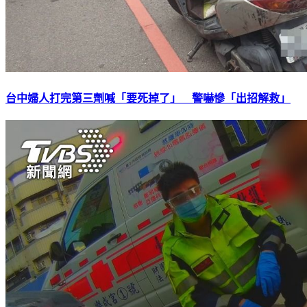
台中婦人打完第三劑喊「要死掉了」 警嚇慘「出招解救」