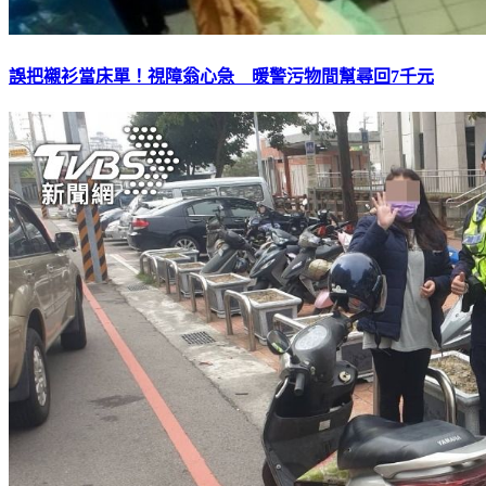
誤把襯衫當床單！視障翁心急 暖警污物間幫尋回7千元