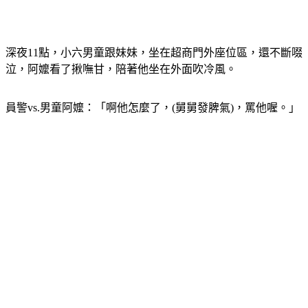
深夜11點，小六男童跟妹妹，坐在超商門外座位區，還不斷啜
泣，阿嬤看了揪嘸甘，陪著他坐在外面吹冷風。
員警vs.男童阿嬤：「啊他怎麼了，(舅舅發脾氣)，罵他喔。」