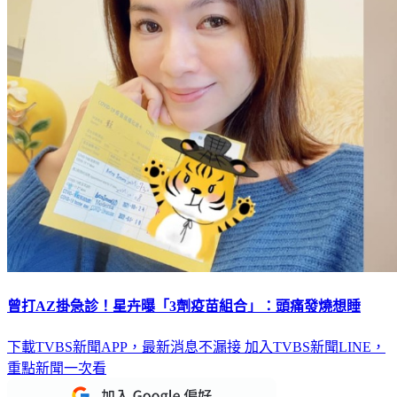
曾打AZ掛急診！星卉曝「3劑疫苗組合」：頭痛發燒想睡
下載TVBS新聞APP，最新消息不漏接
加入TVBS新聞LINE，
重點新聞一次看