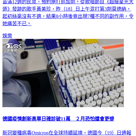
苗滿12週的民眾，預約施打追加劑。從歌唱節目《超級星光大
道》發跡的歌手黃美珍，昨（18）日上午混打第3劑莫德納，
起初絲毫沒有不適，結果8小時後竟出現7種不同的副作用，令
她痛苦不已。
娛樂
德國疫情創新高單日確診破11萬 ２月恐怕還會更慘
新冠變種病毒Omicron在全球持續延燒，德國今（19）日通報