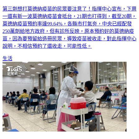
第三劑想打莫德納疫苗的民眾要注意了！指揮中心宣布，下周
一還有新一波莫德納疫苗會抵台，21期也打得到，截至20期，
莫德納疫苗預約率達99.64%，各縣市打氣夯，中央已經配發
250萬劑給地方政府，但有診所反映，原本預約好的莫德納疫
苗，因為要預留給造冊民眾，導致疫苗被收走，對此指揮中心
說明，不相信預約了還收走，可能性低。
生活