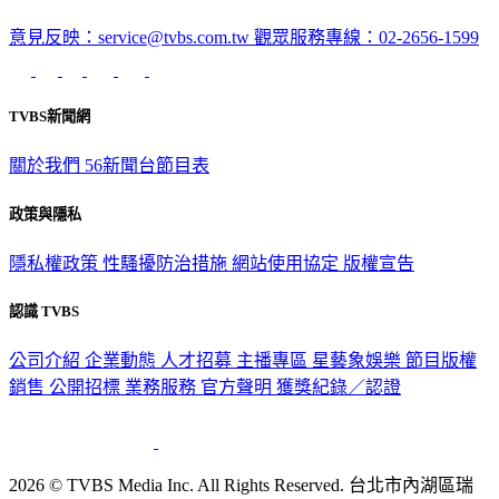
意見反映：service@tvbs.com.tw
觀眾服務專線：02-2656-1599
TVBS新聞網
關於我們
56新聞台節目表
政策與隱私
隱私權政策
性騷擾防治措施
網站使用協定
版權宣告
認識 TVBS
公司介紹
企業動態
人才招募
主播專區
星藝象娛樂
節目版權
銷售
公開招標
業務服務
官方聲明
獲獎紀錄／認證
2026 © TVBS Media Inc. All Rights Reserved. 台北市內湖區瑞