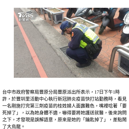
台中市政府警察局豐原分局豐原派出所表示，17日下午1時
許，於豐圳里活動中心執行新冠肺炎疫苗快打站勤務時，看見
一名剛施打完第三劑疫苗的桂姓婦人面露難色，嘴裡唸著「要
死掉了」，以為她身體不適，嚇得要將她護送就醫，後來詢問
之下，才發現是誤解語意，原來是她的「鑰匙掉了」，差點鬧
了大烏龍。