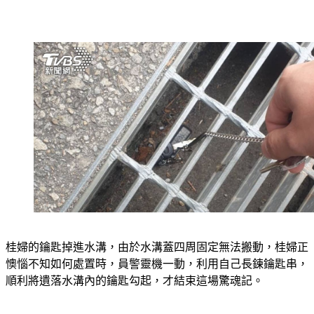
桂婦的鑰匙掉進水溝，由於水溝蓋四周固定無法搬動，桂婦正
懊惱不知如何處置時，員警靈機一動，利用自己長鍊鑰匙串，
順利將遺落水溝內的鑰匙勾起，才結束這場驚魂記。