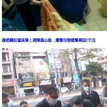
誤把襯衫當床單！視障翁心急 暖警污物間幫尋回7千元