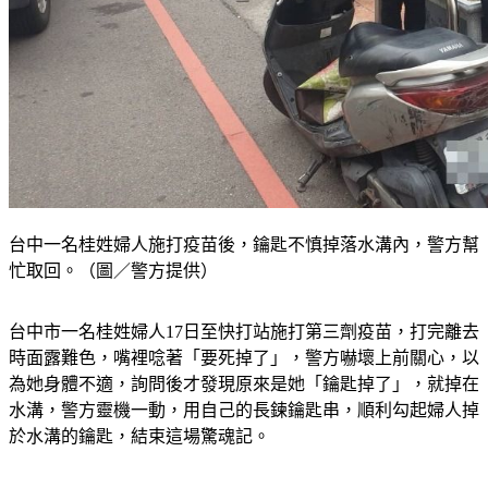
台中一名桂姓婦人施打疫苗後，鑰匙不慎掉落水溝內，警方幫
忙取回。（圖／警方提供）
台中市一名桂姓婦人17日至快打站施打第三劑疫苗，打完離去
時面露難色，嘴裡唸著「要死掉了」，警方嚇壞上前關心，以
為她身體不適，詢問後才發現原來是她「鑰匙掉了」，就掉在
水溝，警方靈機一動，用自己的長鍊鑰匙串，順利勾起婦人掉
於水溝的鑰匙，結束這場驚魂記。