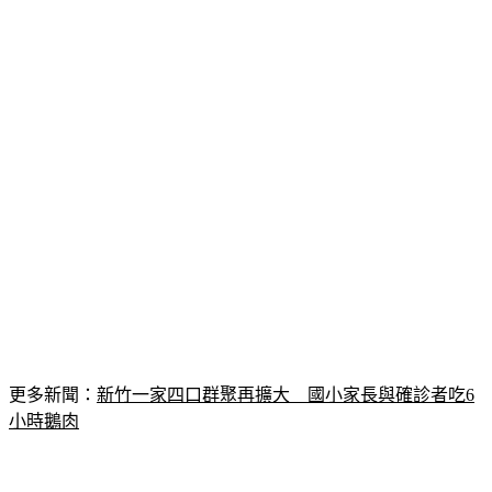
更多新聞：
新竹一家四口群聚再擴大　國小家長與確診者吃6
小時鵝肉