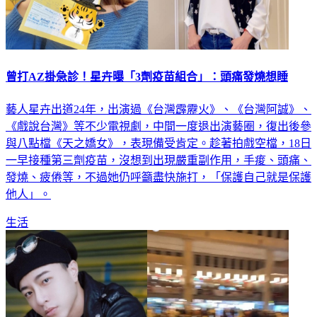
曾打AZ掛急診！星卉曝「3劑疫苗組合」：頭痛發燒想睡
藝人星卉出道24年，出演過《台灣霹靂火》、《台灣阿誠》、
《戲說台灣》等不少電視劇，中間一度退出演藝圈，復出後參
與八點檔《天之嬌女》，表現備受肯定。趁著拍戲空檔，18日
一早接種第三劑疫苗，沒想到出現嚴重副作用，手痠、頭痛、
發燒、疲倦等，不過她仍呼籲盡快施打，「保護自己就是保護
他人」。
生活