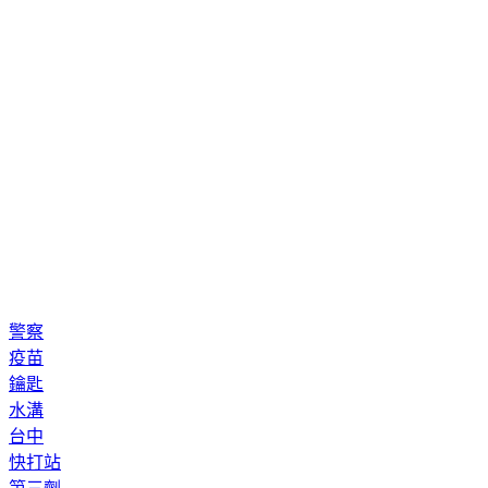
警察
疫苗
鑰匙
水溝
台中
快打站