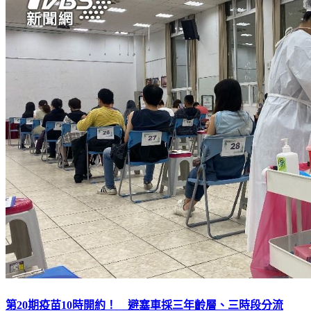
第20期疫苗10時開約！ 避塞車採三年齡層、三時段分流