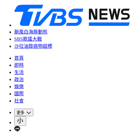
颱風白海豚動態
SBS歌謠大戰
沙拉油致癌物超標
首頁
即時
生活
政治
娛樂
國際
社會
更多