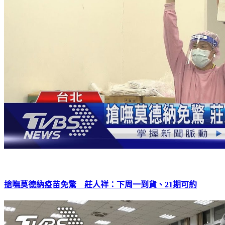
搶嘸莫德納疫苗免驚 莊人祥：下周一到貨、21期可約