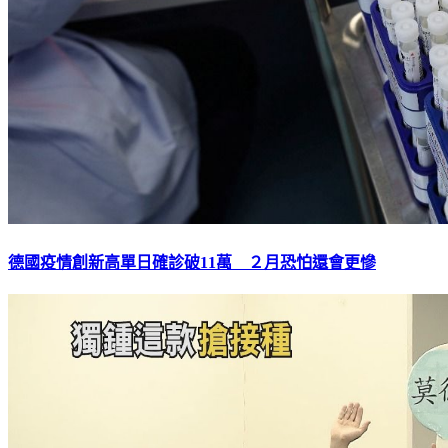
德國疫情創新高單日確診破11萬 ２月恐怕還會更慘