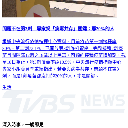
問題不在第3劑 專家揭「病毒共存」關鍵：那20%的人
根據中央流行疫情指揮中心資料，目前疫苗第一劑接種率
80%、第二劑72.1%，已開放第3劑施打資格，完整接種2劑疫
苗且間隔滿12週之18歲以上民眾，可預約接種疫苗追加劑，截
至18日為止，第3劑覆蓋率達10.5%。中央流行疫情指揮中心
專家小組委員李秉穎指出，若要與病毒共存，問題不在第3
劑，而是1劑疫苗都沒打的20%的人，才是關鍵。
生活
深入時事，一觸即見