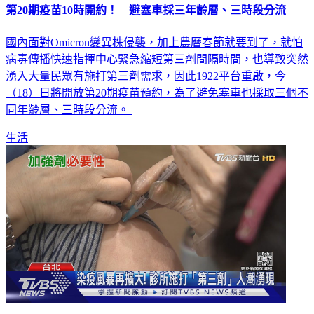
第20期疫苗10時開約！ 避塞車採三年齡層、三時段分流
國內面對Omicron變異株侵襲，加上農曆春節就要到了，就怕
病毒傳播快速指揮中心緊急縮短第三劑間隔時間，也導致突然
湧入大量民眾有施打第三劑需求，因此1922平台重啟，今
（18）日將開放第20期疫苗預約，為了避免塞車也採取三個不
同年齡層、三時段分流。
生活