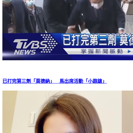
已打完第三劑「莫德納」 馬出席活動「小踉蹌」