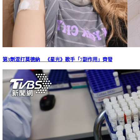
第3劑混打莫德納 《星光》歌手「7副作用」齊發