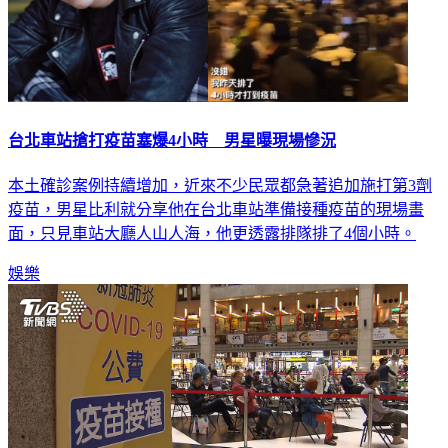
台北車站搶打疫苗塞爆4小時 男星曝現場慘況
本土確診案例持續增加，近來不少民眾都急著追加施打第3劑
疫苗，男星比利就分享他在台北車站準備接種疫苗的現場畫
面，只見車站大廳人山人海，他更透露排隊排了4個小時。
娛樂