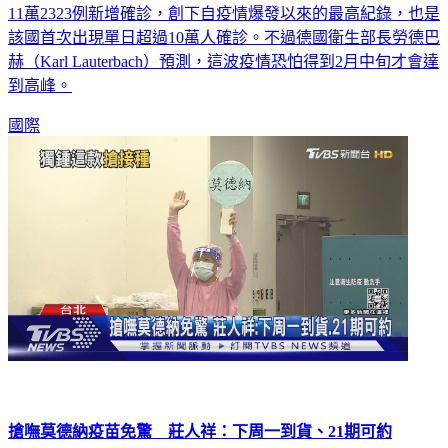
11萬2323例新增確診，創下自疫情爆發以來的最高紀錄，也是
該國首次出現單日超過10萬人確診。不過德國衛生部長勞德巴
赫（Karl Lauterbach）預測，這波疫情恐怕得到2月中旬才會達
到高峰。
國際
搶嘸莫德納疫苗免驚 莊人祥：下周一到貨、21期可約