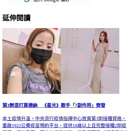
延伸閱讀
第3劑混打莫德納 《星光》歌手「7副作用」齊發
本土疫情升溫，中央流行疫情指揮中心放寬第3劑接種資格，
重啟1922公費疫苗預約平台，提供18歲以上且完整接種2劑疫