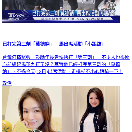
已打完第三劑「莫德納」 馬出席活動「小踉蹌」
台灣疫情緊張，鼓勵年長者快快打「第三劑」！不少人也很關
心前總統馬英九打了沒？其實他已經打完第三劑的「莫德
納」，不過今天(18日)出席活動，走樓梯不小心踉蹌一下！
政治