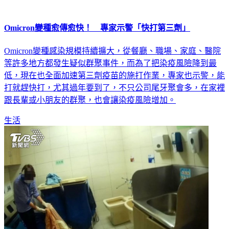
Omicron變種愈傳愈快！ 專家示警「快打第三劑」
Omicron變種感染規模持續擴大，從餐廳、職場、家庭、醫院
等許多地方都發生疑似群聚事件，而為了把染疫風險降到最
低，現在也全面加速第三劑疫苗的施打作業，專家也示警，能
打就趕快打，尤其過年要到了，不只公司尾牙聚會多，在家裡
跟長輩或小朋友的群聚，也會讓染疫風險增加。
生活