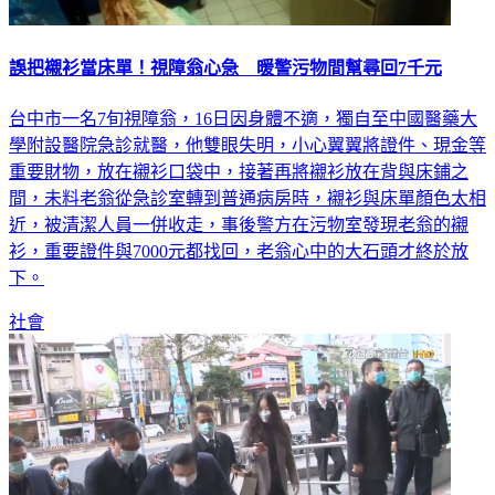
誤把襯衫當床單！視障翁心急 暖警污物間幫尋回7千元
台中市一名7旬視障翁，16日因身體不適，獨自至中國醫藥大
學附設醫院急診就醫，他雙眼失明，小心翼翼將證件、現金等
重要財物，放在襯衫口袋中，接著再將襯衫放在背與床鋪之
間，未料老翁從急診室轉到普通病房時，襯衫與床單顏色太相
近，被清潔人員一併收走，事後警方在污物室發現老翁的襯
衫，重要證件與7000元都找回，老翁心中的大石頭才終於放
下。
社會