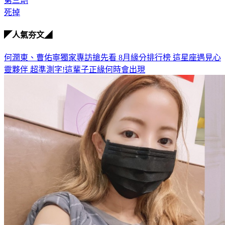
第三劑
死掉
◤人氣夯文◢
何潤東、曹佑寧獨家專訪搶先看
8月緣分排行榜 這星座遇見心
靈夥伴
超準測字!這輩子正緣何時會出現