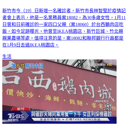
新竹市今（19）日新增一名確診者，新竹市長林智堅於疫情記
者會上表示，他是一名業務員案18082，為30多歲女性，1月11
日曾和日前確診的一家四口父親（案18060）於台西鵝肉店吃
飯，如今足跡曝光，他曾至IKEA桃園店、新竹巨城、竹北親
親果農場等處。值得注意的是，案18082和聯邦銀行行員都是
在1月9日去過IKEA桃園店。
生活