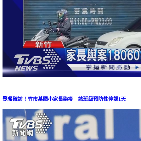
聚餐確診！竹市某國小家長染疫 該班級預防性停課1天