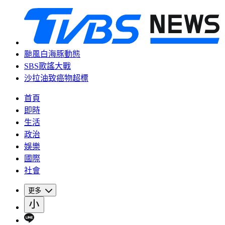
颱風白海豚動態
SBS歌謠大戰
沙拉油致癌物超標
首頁
即時
生活
政治
娛樂
國際
社會
更多