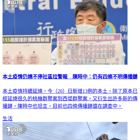
本土疫情仍燒不停社區拉警報 陳時中：仍有四條不明傳播鏈
本土疫情持續延燒，今（20）日新增13例的本土，除了原本已
經延燒很久的桃機群聚案到西堤群聚案，又衍生出許多新的傳
播鏈，陳時中也坦言，目前也四條傳播鏈還在調查中。
生活