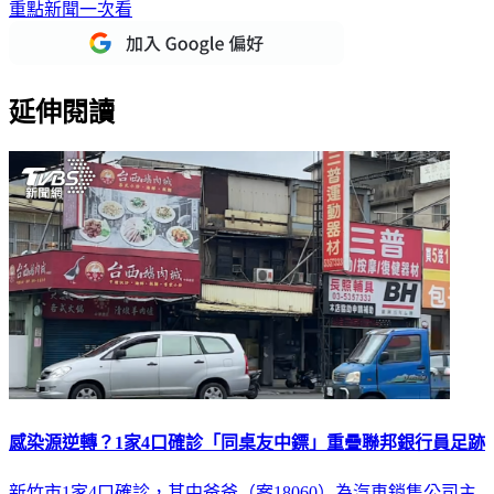
重點新聞一次看
延伸閱讀
感染源逆轉？1家4口確診「同桌友中鏢」重疊聯邦銀行員足跡
新竹市1家4口確診，其中爸爸（案18060）為汽車銷售公司主