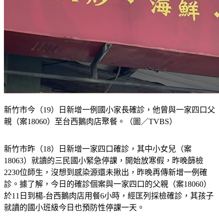
新竹市今（19）日新增一例國小家長確診，他曾與一家四口父
親（案18060）至台西鵝肉店聚餐。（圖／TVBS）
新竹市昨（18）日新增一家四口確診，其中小女兒（案
18063）就讀的三民國小緊急停課，開始放寒假，昨晚篩檢
2230位師生，沒想到感染源還未揪出，昨晚再傳新增一例確
診。據了解，今日的確診個案與一家四口的父親（案18060）
於11日到楊-台西鵝肉店用餐6小時，經匡列採檢確診，其孩子
就讀的國小班級今日也預防性停課一天。