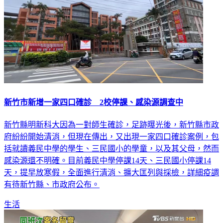
新竹市新增一家四口確診 2校停課、感染源調查中
新竹縣明新科大因為一對師生確診，足跡曝光後，新竹縣市政
府紛紛開始清消，但現在傳出，又出現一家四口確診案例，包
括就讀義民中學的學生、三民國小的學童，以及其父母，然而
感染源還不明確。目前義民中學停課14天、三民國小停課14
天，提早放寒假，全面進行清消、擴大匡列與採檢，詳細疫調
有待新竹縣、市政府公布。
生活