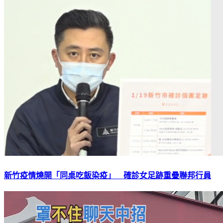
新竹疫情燒開「同桌吃飯染疫」 確診女足跡重疊聯邦行員