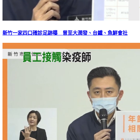
新竹一家四口確診足跡曝 曾至大潤發、台鐵、魚鮮會社