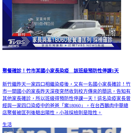
聚餐確診！竹市某國小家長染疫 該班級預防性停課1天
新竹繼昨天一家四口相繼染疫後，又有一名國小家長確診！竹
市一間國小的家長昨天深夜突然收到校方傳來的簡訊，告知有
其他家長確診，所以班級得預防性停課一天！這名染疫家長曾
經與一家四口染疫中的爸爸「案18060」，在台西鵝肉中華總
店聚餐被匡列後驗出陽性，小孩採檢則是陰性。
生活