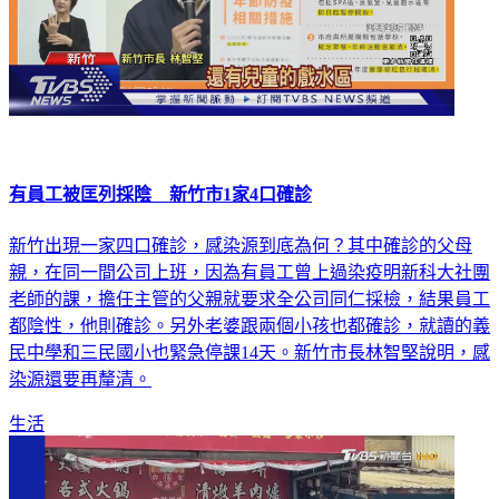
有員工被匡列採陰 新竹市1家4口確診
新竹出現一家四口確診，感染源到底為何？其中確診的父母
親，在同一間公司上班，因為有員工曾上過染疫明新科大社團
老師的課，擔任主管的父親就要求全公司同仁採檢，結果員工
都陰性，他則確診。另外老婆跟兩個小孩也都確診，就讀的義
民中學和三民國小也緊急停課14天。新竹市長林智堅說明，感
染源還要再釐清。
生活