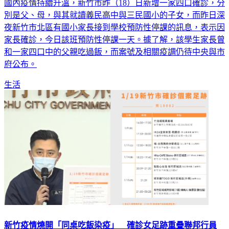
國內疫情持續升溫，新竹市昨（18）日新增一家四口確診，分
別是父、母，與其就讀義民高中與三民國小的子女，而昨日深
夜新竹市北區有國小家長接到學校預防性停課的訊息，表示因
家長確診，今日該班預防性停課一天。據了解，該學生家長曾
和一家四口中的父親吃過飯，而案號及相關疫調仍待中央與市
府公布。
生活
新竹疫情燒開「同桌吃飯染疫」 確診女足跡重疊聯邦行員