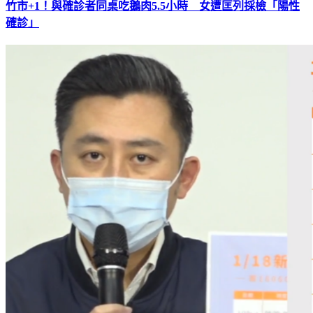
竹市+1！與確診者同桌吃鵝肉5.5小時 女遭匡列採檢「陽性
確診」