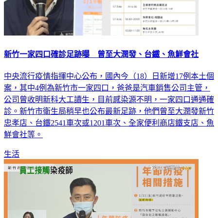
新竹一家四口確診足跡曝 曾至大潤發、台鐵、魚鮮會社
中央流行疫情指揮中心公布，國內今（18）日新增17例本土個
案，其中4例為新竹市一家四口，爸爸是汽車銷售公司主管，
公司曾收明新科大工讀生，目前感染源不明，一家四口通通確
診。新竹市衛生局稍早也公布最新足跡，他們曾至大潤發新竹
忠孝店、台鐵2541車次或1201車次、全家便利商店鐵支店、魚
鮮會社等。
生活