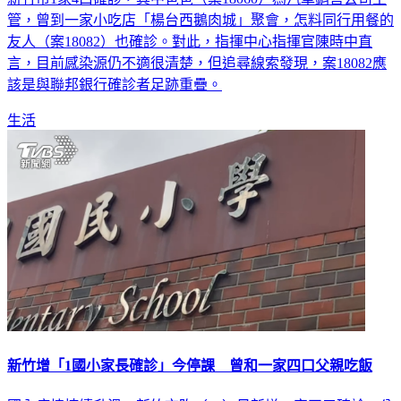
管，曾到一家小吃店「楊台西鵝肉城」聚會，怎料同行用餐的
友人（案18082）也確診。對此，指揮中心指揮官陳時中直
言，目前感染源仍不適很清楚，但追尋線索發現，案18082應
該是與聯邦銀行確診者足跡重疊。
生活
新竹增「1國小家長確診」今停課 曾和一家四口父親吃飯