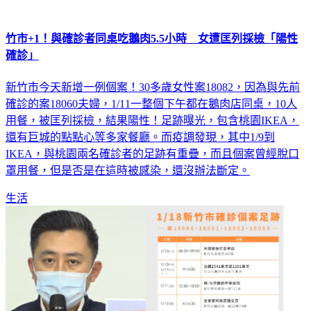
竹市+1！與確診者同桌吃鵝肉5.5小時 女遭匡列採檢「陽性
確診」
新竹市今天新增一例個案！30多歲女性案18082，因為與先前
確診的案18060夫婦，1/11一整個下午都在鵝肉店同桌，10人
用餐，被匡列採檢，結果陽性！足跡曝光，包含桃園IKEA，
還有巨城的點點心等多家餐廳。而疫調發現，其中1/9到
IKEA，與桃園兩名確診者的足跡有重疊，而且個案曾經脫口
罩用餐，但是否是在這時被感染，還沒辦法斷定。
生活