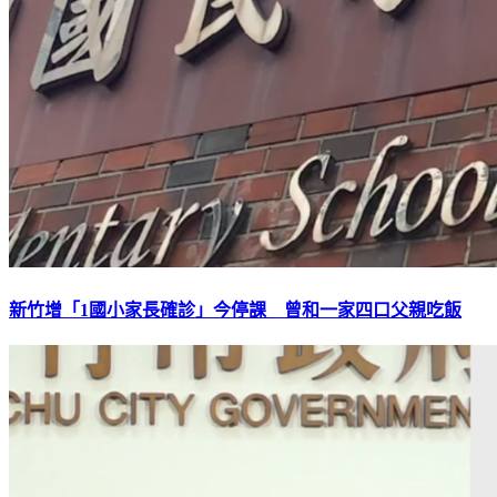
新竹增「1國小家長確診」今停課 曾和一家四口父親吃飯