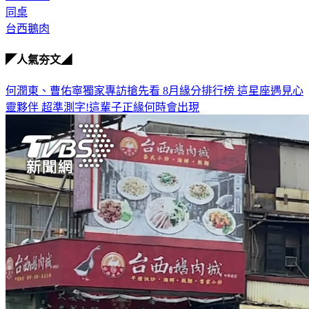
同桌
台西鵝肉
◤人氣夯文◢
何潤東、曹佑寧獨家專訪搶先看
8月緣分排行榜 這星座遇見心
靈夥伴
超準測字!這輩子正緣何時會出現