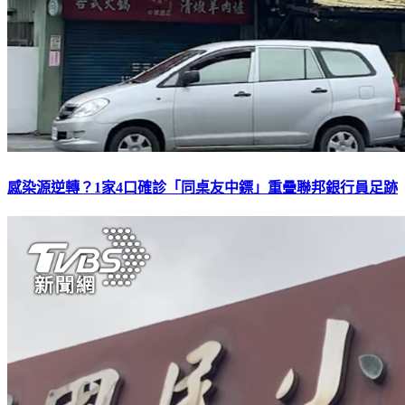
感染源逆轉？1家4口確診「同桌友中鏢」重疊聯邦銀行員足跡