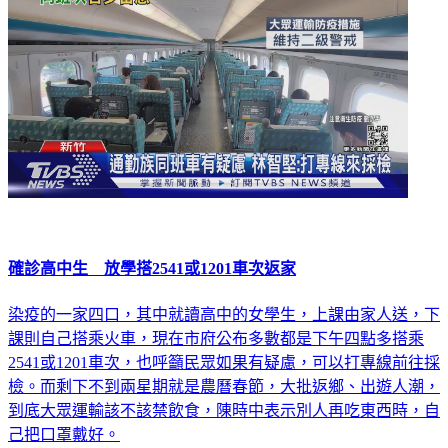
確診高中生 放學搭2541或1201車次返家
染疫的一家四口，其中就讀高中的女學生，上課由家人送，下
課則自己搭乘火車，現在市府公布多數都是下午四點多搭乘
2541或1201車次，也呼籲民眾如果有疑慮，可以打專線前往採
檢。而剩下不到兩星期就是農曆春節，大批返鄉、出遊人潮，
到底大眾運輸該不該禁飲食，陳時中表示別人再吃東西時，自
己把口罩戴好。