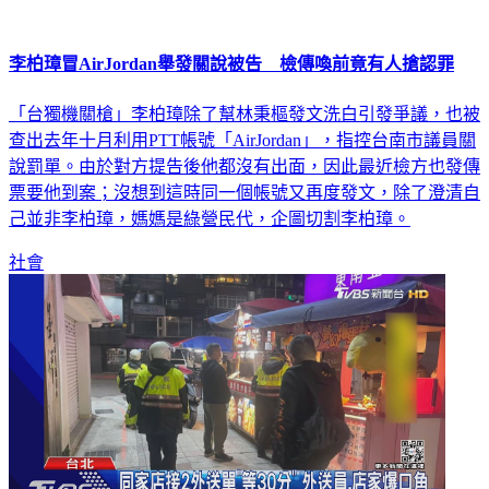
李柏璋冒AirJordan舉發關說被告 檢傳喚前竟有人搶認罪
「台獨機關槍」李柏璋除了幫林秉樞發文洗白引發爭議，也被
查出去年十月利用PTT帳號「AirJordan」，指控台南市議員關
說罰單。由於對方提告後他都沒有出面，因此最近檢方也發傳
票要他到案；沒想到這時同一個帳號又再度發文，除了澄清自
己並非李柏璋，媽媽是綠營民代，企圖切割李柏璋。
社會