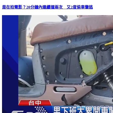
是在拍電影？20分鐘內連續撞兩次 又2度偷車肇逃