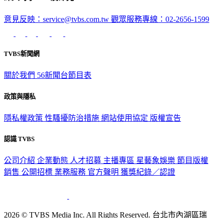
深入時事，一觸即見
意見反映：service@tvbs.com.tw
觀眾服務專線：02-2656-1599
TVBS新聞網
關於我們
56新聞台節目表
政策與隱私
隱私權政策
性騷擾防治措施
網站使用協定
版權宣告
認識 TVBS
公司介紹
企業動態
人才招募
主播專區
星藝象娛樂
節目版權
銷售
公開招標
業務服務
官方聲明
獲獎紀錄／認證