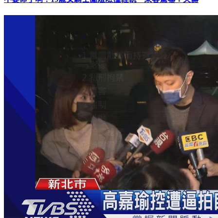
不要命了啊！19歲女騎士闖燈險撞輕軌 乘客驚嚇：夭壽