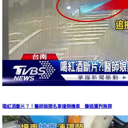
喝紅酒斷片？！醫師娘開名車撞倒機車 肇逃獲判無罪