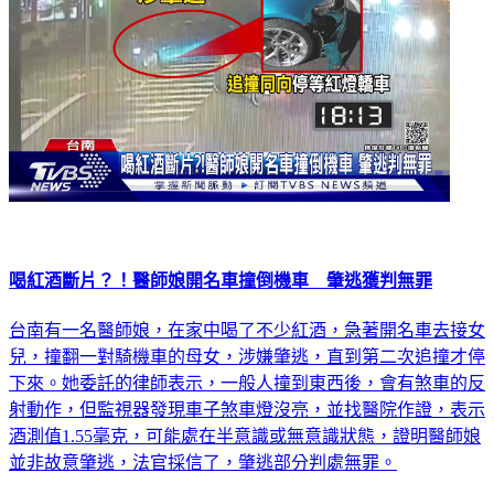
喝紅酒斷片？！醫師娘開名車撞倒機車 肇逃獲判無罪
台南有一名醫師娘，在家中喝了不少紅酒，急著開名車去接女
兒，撞翻一對騎機車的母女，涉嫌肇逃，直到第二次追撞才停
下來。她委託的律師表示，一般人撞到東西後，會有煞車的反
射動作，但監視器發現車子煞車燈沒亮，並找醫院作證，表示
酒測值1.55毫克，可能處在半意識或無意識狀態，證明醫師娘
並非故意肇逃，法官採信了，肇逃部分判處無罪。