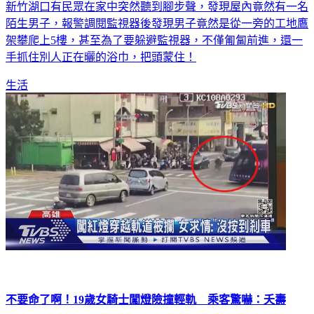
新竹湖口有民眾在家中突然聽到腳步聲，發現屋內竟然有一名
陌生男子，報警調閱監視器後發現男子竟然是從一旁的工地鷹
架攀爬上5樓，甚至為了要躲避監視器，不僅匍匐前進，還一
手抓住別人正在曬的浴巾，把頭蒙住！
生活