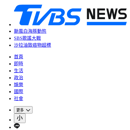
颱風白海豚動態
SBS歌謠大戰
沙拉油致癌物超標
首頁
即時
生活
政治
娛樂
國際
社會
更多