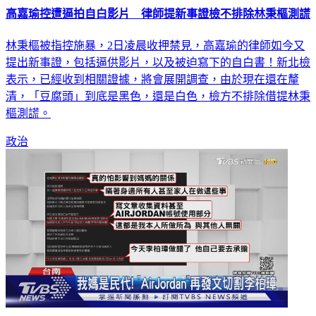
高嘉瑜控遭逼拍自白影片 律師提新事證檢不排除林秉樞測謊
林秉樞被指控施暴，2日凌晨收押禁見，高嘉瑜的律師如今又
提出新事證，包括逼供影片，以及被迫寫下的自白書！新北檢
表示，已經收到相關證據，將會展開調查，由於現在還在釐
清，「豆腐頭」到底是黑色，還是白色，檢方不排除借提林秉
樞測謊。
政治