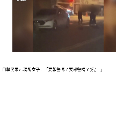
目擊民眾vs.現場女子：「要報警嗎？要報警嗎？(吼)　」