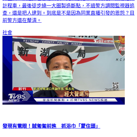
方查緝，他還穿著簡便雨衣，先騎腳踏車、再換裝，然後搭乘
計程車，最後徒步繞一大圈製造斷點，不過警方調閱監視器追
查，還是把人逮到。到底是不是因為同業直播引發的恩怨？目
前警方還在釐清。
社會
發現有電眼！賊匍匐前進 抓浴巾「蒙住頭」