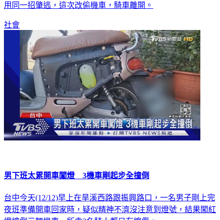
拔的小貨車開了就走，結果才逃1公里再度發生車禍。駕駛又
用同一招肇逃，這次改偷機車，騎車離開。
社會
男下班太累開車闖燈 3機車剛起步全撞倒
台中今天(12/12)早上在旱溪西路跟振興路口，一名男子剛上完