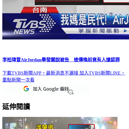
李柏璋冒AirJordan舉發關說被告 檢傳喚前竟有人搶認罪
下載TVBS新聞APP，最新消息不漏接
加入TVBS新聞LINE，
重點新聞一次看
延伸閱讀