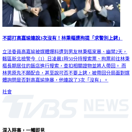
不認打高嘉瑜連說3次沒有！林秉樞遭拘提「求警別上銬」
立法委員高嘉瑜被媒體爆料遭到男友林秉樞家暴、幽禁2天，
轄區新北檢警今（1）日凌晨1時50分持搜索票、拘票前往林秉
樞長期居住的飯店進行搜索，查扣相關證物並將人帶回。 而
林男原先不願配合，甚至說可否不要上銬，被帶回分局面對媒
體詢問是否對高嘉瑜施暴，他連說了3次「沒有」。
社會