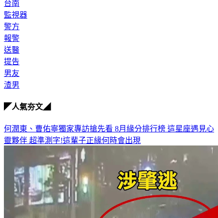
台南
監視器
警方
報警
送醫
提告
男友
渣男
◤人氣夯文◢
何潤東、曹佑寧獨家專訪搶先看
8月緣分排行榜 這星座遇見心
靈夥伴
超準測字!這輩子正緣何時會出現