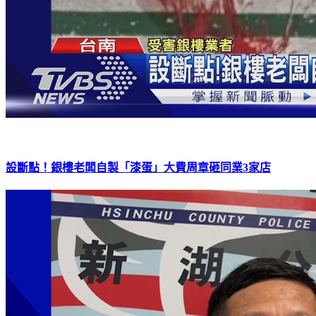
設斷點！銀樓老闆自製「漆蛋」大費周章砸同業3家店