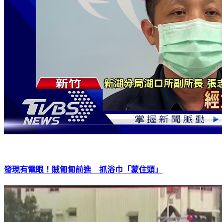
發現有電眼！賊匍匐前進 抓浴巾「蒙住頭」