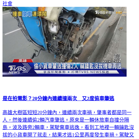
社會
是在拍電影？20分鐘內連續撞兩次 又2度偷車肇逃
高雄大樹區短短20分鐘內，連續兩次車禍，肇事者都是同一
人，然後連續偷2輛汽車肇逃。原來是一輛休旅車自撞分隔
島，波及路旁2輛車，駕駛棄車逃逸，看到工地裡一輛鑰匙沒