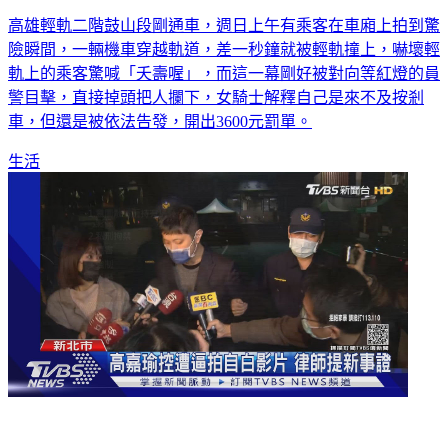
不要命了啊！19歲女騎士闖燈險撞輕軌 乘客驚嚇：夭壽
高雄輕軌二階鼓山段剛通車，週日上午有乘客在車廂上拍到驚
險瞬間，一輛機車穿越軌道，差一秒鐘就被輕軌撞上，嚇壞輕
軌上的乘客驚喊「夭壽喔」，而這一幕剛好被對向等紅燈的員
警目擊，直接掉頭把人攔下，女騎士解釋自己是來不及按剎
車，但還是被依法告發，開出3600元罰單。
生活