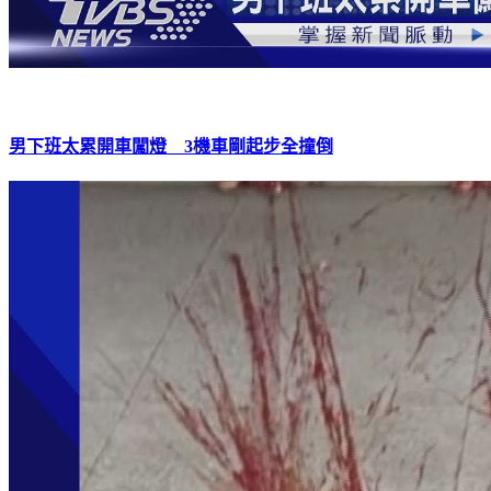
男下班太累開車闖燈 3機車剛起步全撞倒