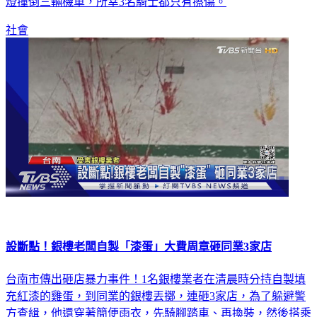
夜班準備開車回家時，疑似精神不濟沒注意到燈號，結果闖紅
燈撞倒三輛機車，所幸3名騎士都只有擦傷。
社會
設斷點！銀樓老闆自製「漆蛋」大費周章砸同業3家店
台南市傳出砸店暴力事件！1名銀樓業者在清晨時分持自製填
充紅漆的雞蛋，到同業的銀樓丟擲，連砸3家店，為了躲避警