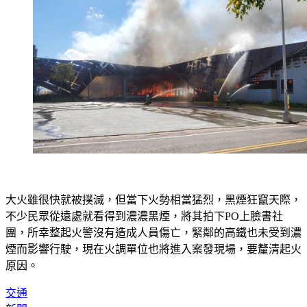
大火雖很快就被撲滅，但當下火勢相當猛烈，黑煙狂竄天際，
不少民眾從遠處就看得到濃濃黑煙，將其拍下PO上臉書社
團，所幸整起火警沒有造成人員傷亡，緊鄰的高鐵也未受到濃
煙而影響行駛，現在火調單位也將進入案發現場，要釐清起火
原因。
交通
新聞