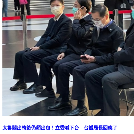
太魯閣出軌後仍頻出包！立委喊下台 台鐵局長回應了