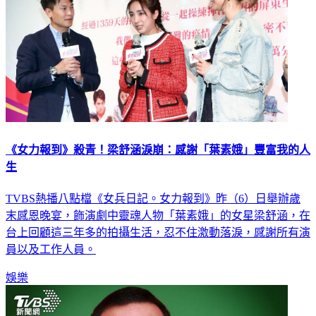
《女力報到》殺青！梁舒涵淚崩：感謝「葉素娥」豐富我的人
生
TVBS熱播八點檔《女兵日記。女力報到》昨（6）日舉辦歲
末感恩晚宴，飾演劇中靈魂人物「葉素娥」的女星梁舒涵，在
台上回顧這三年多的拍攝生活，忍不住激動落淚，感謝所有演
員以及工作人員。
娛樂