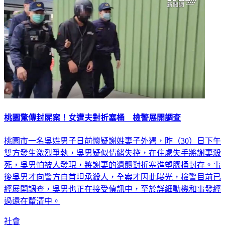
桃園驚傳封屍案！女遭夫對折塞桶 檢警展開調查
桃園市一名吳姓男子日前懷疑謝姓妻子外遇，昨（30）日下午
雙方發生激烈爭執，吳男疑似情緒失控，在住處失手將謝妻殺
死，吳男怕被人發現，將謝妻的遺體對折塞進塑膠桶封存。事
後吳男才向警方自首坦承殺人，全案才因此曝光，檢警目前已
經展開調查，吳男也正在接受偵訊中，至於詳細動機和事發經
過還在釐清中。
社會