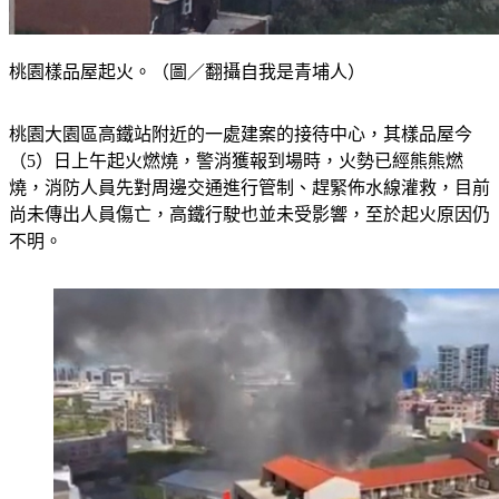
桃園樣品屋起火。（圖／翻攝自我是青埔人）
桃園大園區高鐵站附近的一處建案的接待中心，其樣品屋今
（5）日上午起火燃燒，警消獲報到場時，火勢已經熊熊燃
燒，消防人員先對周邊交通進行管制、趕緊佈水線灌救，目前
尚未傳出人員傷亡，高鐵行駛也並未受影響，至於起火原因仍
不明。