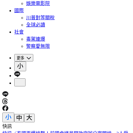
娛樂電影院
國際
川普對等關稅
全球必讀
社會
毒駕連爆
警察愛無限
更多
快訊