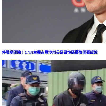
停職變開除！CNN主播古莫涉州長哥哥性騷擾醜聞丟飯碗