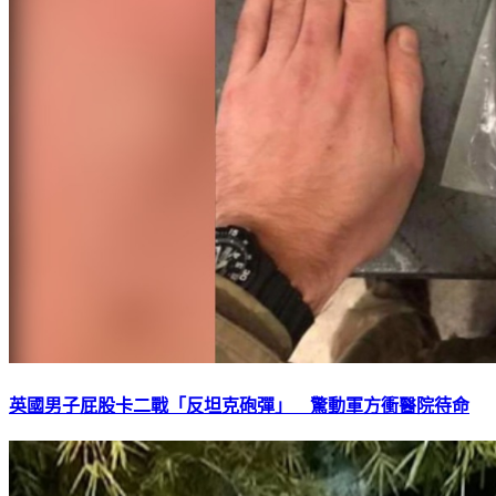
英國男子屁股卡二戰「反坦克砲彈」 驚動軍方衝醫院待命