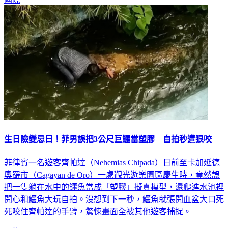
生日險變忌日！菲男誤把3公尺巨鱷當塑膠 自拍秒遭狠咬
菲律賓一名遊客齊帕達（Nehemias Chipada）日前至卡加延德
奧羅市（Cagayan de Oro）一處觀光遊樂園區慶生時，竟然誤
把一隻躺在水中的鱷魚當成「塑膠」擬真模型，還爬進水池裡
開心和鱷魚大玩自拍。沒想到下一秒，鱷魚就張開血盆大口死
死咬住齊帕達的手臂，驚悚畫面全被其他遊客捕捉。
國際