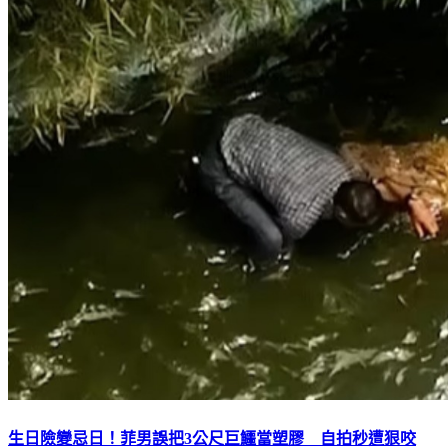
生日險變忌日！菲男誤把3公尺巨鱷當塑膠 自拍秒遭狠咬