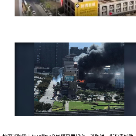
桃園消防隊上午10點52分接獲民眾報案，稱致祥一街和青埔路