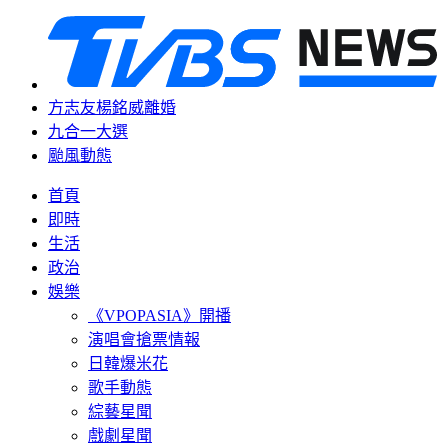
方志友楊銘威離婚
九合一大選
颱風動態
首頁
即時
生活
政治
娛樂
《VPOPASIA》開播
演唱會搶票情報
日韓爆米花
歌手動態
綜藝星聞
戲劇星聞