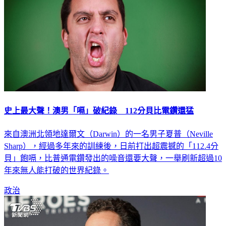
史上最大聲！澳男「嗝」破紀錄 112分貝比電鑽還猛
來自澳洲北領地達爾文（Darwin）的一名男子夏普（Neville
Sharp），經過多年來的訓練後，日前打出超震撼的「112.4分
貝」飽嗝，比普通電鑽發出的噪音還要大聲，一舉刷新超過10
年來無人能打破的世界紀錄。
政治