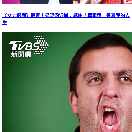
《女力報到》殺青！梁舒涵淚崩：感謝「葉素娥」豐富我的人
生