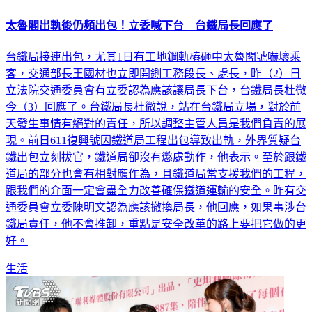
太魯閣出軌後仍頻出包！立委喊下台 台鐵局長回應了
台鐵局接連出包，尤其1日有工地鋼軌樁砸中太魯閣號嚇壞乘
客，交通部長王國材也立即開鍘工務段長、處長，昨（2）日
立法院交通委員會有立委認為應該讓局長下台，台鐵局長杜微
今（3）回應了。台鐵局長杜微說，站在台鐵局立場，對於前
天發生事情有絕對的責任，所以調整主管人員是我們負責的展
現。前日611復興號因鐵道局工程出包導致出軌，外界質疑台
鐵出包立刻拔官，鐵道局卻沒有懲處動作，他表示。至於跟鐵
道局的部分也會有相對應作為，且鐵道局常支援我們的工程，
跟我們的介面一定會盡全力改善確保鐵道運輸的安全。昨有交
通委員會立委陳明文認為應該撤換局長，他回應，如果事涉台
鐵局責任，他不會推卸，重點是安全改革的路上要把它做的更
好。
生活