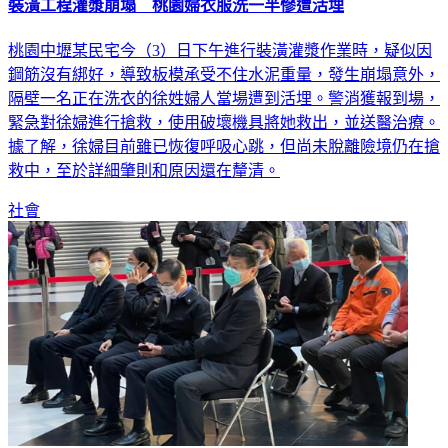
桃園中壢某民宅今（3）日下午進行裝潢灌漿作業時，疑似因
鋼筋沒有綁好，導致板模承受不住水泥重量，發生崩塌意外，
隔壁一名正在洗衣的徐姓婦人當場遭到活埋。警消獲報到場，
緊急對徐婦進行搶救，使用破壞機具將她救出，並送醫治療。
據了解，徐婦目前雖已恢復呼吸心跳，但尚未脫離險境仍在搶
救中，至於詳細肇則和原因還在釐清。
社會