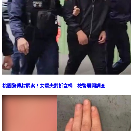
桃園驚傳封屍案！女遭夫對折塞桶 檢警展開調查