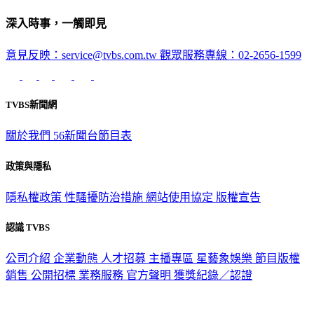
深入時事，一觸即見
意見反映：service@tvbs.com.tw
觀眾服務專線：02-2656-1599
TVBS新聞網
關於我們
56新聞台節目表
政策與隱私
隱私權政策
性騷擾防治措施
網站使用協定
版權宣告
認識 TVBS
公司介紹
企業動態
人才招募
主播專區
星藝象娛樂
節目版權
銷售
公開招標
業務服務
官方聲明
獲獎紀錄／認證