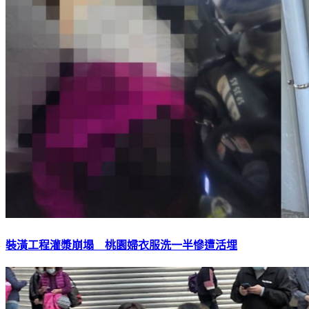
裝潢工程灌漿崩塌 桃園婦衣服洗一半慘遭活埋