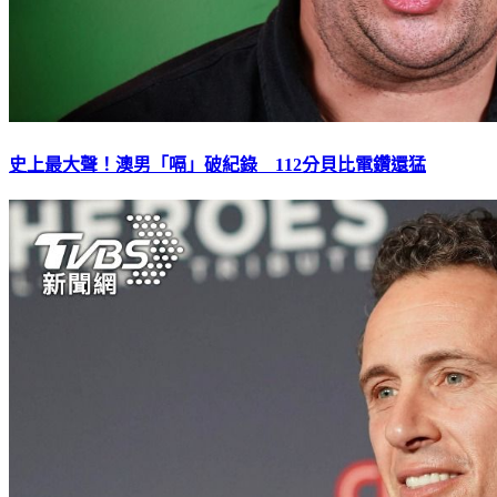
史上最大聲！澳男「嗝」破紀錄 112分貝比電鑽還猛