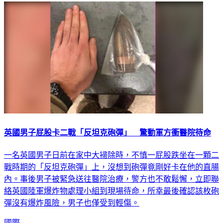
英國男子屁股卡二戰「反坦克砲彈」 驚動軍方衝醫院待命
一名英國男子日前在家中大掃除時，不慎一屁股跌坐在一顆二
戰時期的「反坦克砲彈」上，沒想到砲彈竟剛好卡在他的直腸
內。事後男子被緊急送往醫院治療，警方也不敢鬆懈，立即聯
絡英國陸軍爆炸物處理小組到現場待命，所幸最後確認該枚砲
彈沒有爆炸風險，男子也僅受到輕傷。
國際