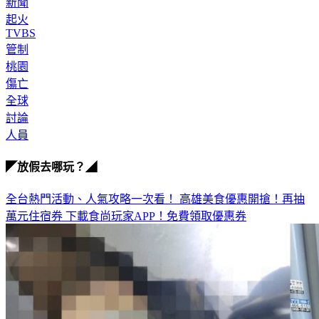
起火
TVBS
管制
桃園
傷亡
全球
討論
人員
◤放假去哪玩？◢
全台熱門活動、人氣攻略一次看！
高雄美食優惠開搶！再抽
萬元住宿券
下載食尚玩家APP！免費領取優惠券