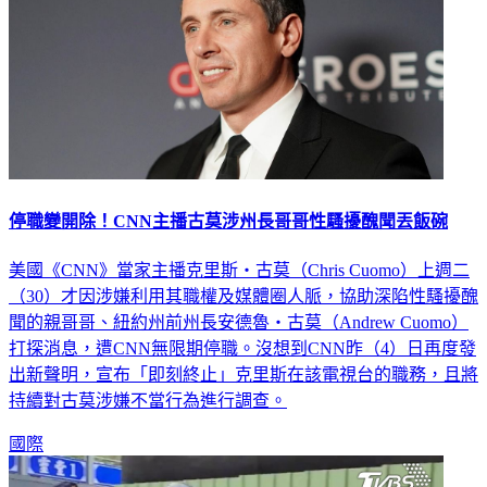
停職變開除！CNN主播古莫涉州長哥哥性騷擾醜聞丟飯碗
美國《CNN》當家主播克里斯‧古莫（Chris Cuomo）上週二
（30）才因涉嫌利用其職權及媒體圈人脈，協助深陷性騷擾醜
聞的親哥哥、紐約州前州長安德魯‧古莫（Andrew Cuomo）
打探消息，遭CNN無限期停職。沒想到CNN昨（4）日再度發
出新聲明，宣布「即刻終止」克里斯在該電視台的職務，且將
持續對古莫涉嫌不當行為進行調查。
國際