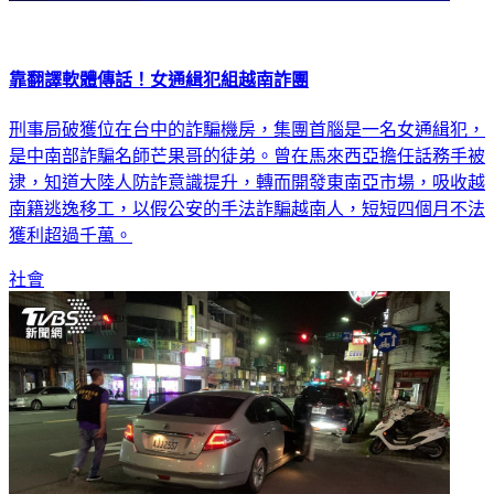
靠翻譯軟體傳話！女通緝犯組越南詐團
刑事局破獲位在台中的詐騙機房，集團首腦是一名女通緝犯，
是中南部詐騙名師芒果哥的徒弟。曾在馬來西亞擔任話務手被
逮，知道大陸人防詐意識提升，轉而開發東南亞市場，吸收越
南籍逃逸移工，以假公安的手法詐騙越南人，短短四個月不法
獲利超過千萬。
社會