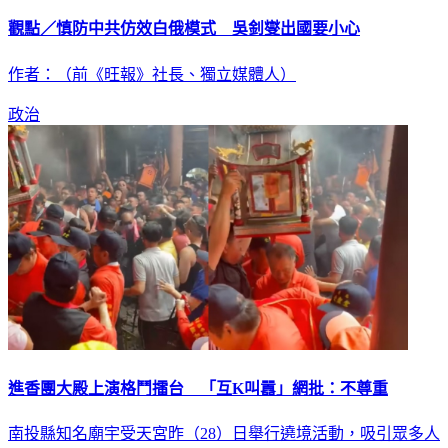
觀點／慎防中共仿效白俄模式 吳釗燮出國要小心
作者：（前《旺報》社長、獨立媒體人）
政治
進香團大殿上演格鬥擂台 「互K叫囂」網批：不尊重
南投縣知名廟宇受天宮昨（28）日舉行遶境活動，吸引眾多人