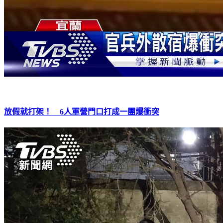
放假就打架！ 6人軍營門口打成一團爆衝突