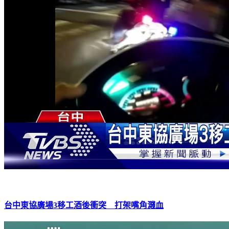
台中東協廣場3移工酒後衝突 打架嘴角濺血