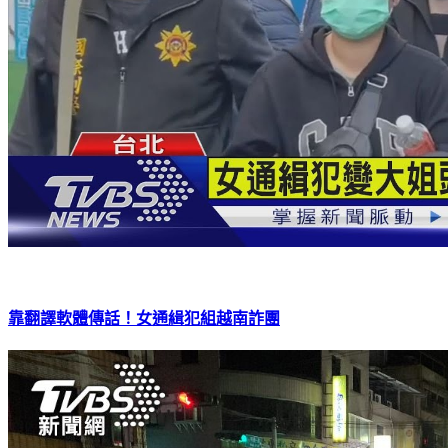
靠翻譯軟體傳話！女通緝犯組越南詐團