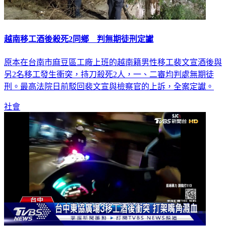
越南移工酒後殺死2同鄉 判無期徒刑定讞
原本在台南市麻豆區工廠上班的越南籍男性移工裴文宣酒後與
另2名移工發生衝突，持刀殺死2人，一、二審均判處無期徒
刑。最高法院日前駁回裴文宣與檢察官的上訴，全案定讞。
社會