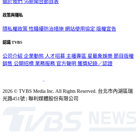
關於我們
56新聞台節目表
政策與隱私
隱私權政策
性騷擾防治措施
網站使用協定
版權宣告
認識 TVBS
公司介紹
企業動態
人才招募
主播專區
星藝象娛樂
節目版權
銷售
公開招標
業務服務
官方聲明
獲獎紀錄／認證
2026 © TVBS Media Inc. All Rights Reserved. 台北市內湖區瑞
光路451號 | 聯利媒體股份有限公司