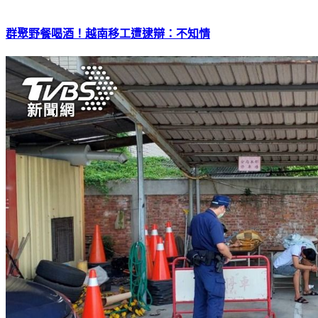
群聚野餐喝酒！越南移工遭逮辯：不知情