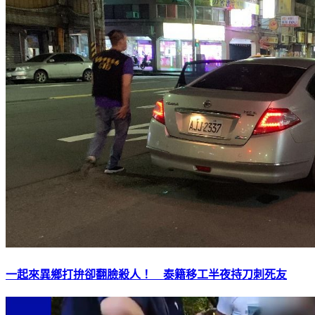
一起來異鄉打拚卻翻臉殺人！ 泰籍移工半夜持刀刺死友