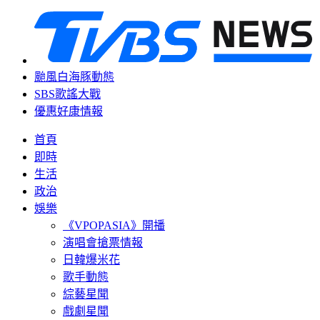
颱風白海豚動態
SBS歌謠大戰
優惠好康情報
首頁
即時
生活
政治
娛樂
《VPOPASIA》開播
演唱會搶票情報
日韓爆米花
歌手動態
綜藝星聞
戲劇星聞