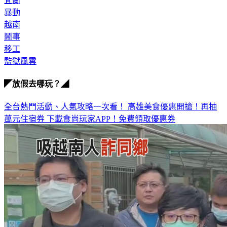
宜蘭
暴動
越南
鬧事
移工
監獄風雲
◤放假去哪玩？◢
全台熱門活動、人氣攻略一次看！
高雄美食優惠開搶！再抽
萬元住宿券
下載食尚玩家APP！免費領取優惠券