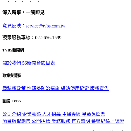
深入時事，一觸即見
意見反映：service@tvbs.com.tw
觀眾服務專線：02-2656-1599
TVBS新聞網
關於我們
56新聞台節目表
政策與隱私
隱私權政策
性騷擾防治措施
網站使用協定
版權宣告
認識 TVBS
公司介紹
企業動態
人才招募
主播專區
星藝象娛樂
節目版權銷售
公開招標
業務服務
官方聲明
獲獎紀錄／認證