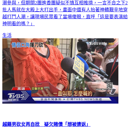
潮參與，但期間2團進香團疑似不慎互相推擠，一言不合之下2
批人馬就在大殿上大打出手，畫面中還有人抬著神轎艱辛地穿
越打鬥人潮，讓現場民眾看了當場傻眼，直呼「這是要表演給
神明看的嗎？」
生活
越籍男砍女再自戕 疑欠賭債「想被遣返」