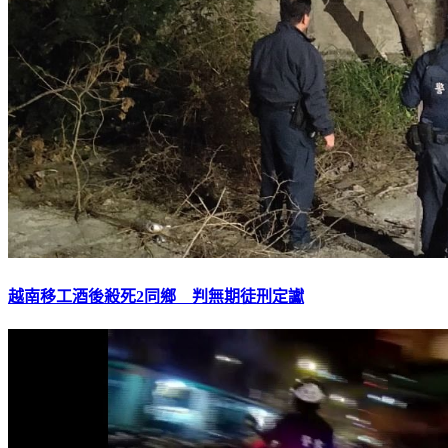
越南移工酒後殺死2同鄉 判無期徒刑定讞