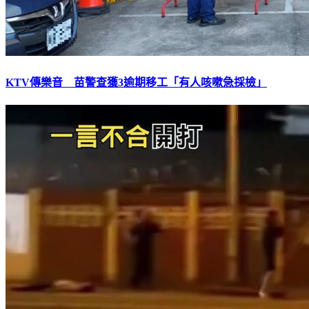
KTV傳樂音 苗警查獲3逾期移工「有人咳嗽急採檢」