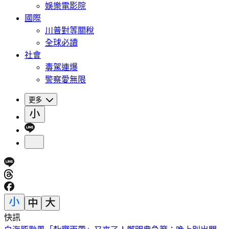
娛樂電影院
國際
川普對等關稅
全球必讀
社會
毒駕連爆
警察愛無限
更多
快訊