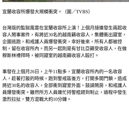
宜蘭收容所爆發大規模衝突。（圖／TVBS）
台灣版的監獄風雲在宜蘭收容所上演！上個月接連發生兩起收
容人鬧事案件，有將近30名的越南籍收容人，集體衝出寢室，
企圖逃跑，和戒護人員爆發衝突，幸好後來，所有人都被控
制，留在收容所內。而另一起則是有甘比亞籍受收容人，在做
穆斯林禮拜時，被同寢室的越南籍收容人毆打。
事發在上個月26日，上午11點多，宜蘭收容所內的一名收容
人，趁著打飯的時候，跑到警戒區後方，打開多間門鎖，造成
將近30名的收容人，全部衝到寢室外面，鼓譟鬧房，和戒護人
員爆發衝突。雖然所方人員連忙持警棍趕到制止，過程中發生
激烈拉扯，雙方混戰大約10分鐘。