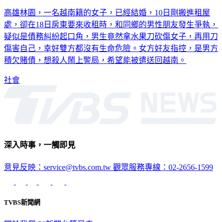
高雄林園，一名越南籍的女子，已經結婚，10日剛搬進租屋
處，卻在18日房東要來收租時，和同鄉的男性朋友發生爭執，
疑似是債務糾紛起口角，男生竟然拿水果刀砍傷女子，再用刀
傷害自己，幸好雙方都沒有生命危險。女方好友指控，是男方
積欠賭債，想殺人鬧上警局，希望能被遣送回越南。
社會
深入時事，一觸即見
意見反映：service@tvbs.com.tw
觀眾服務專線：02-2656-1599
TVBS新聞網