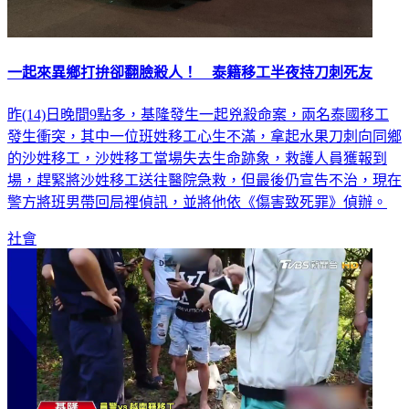
一起來異鄉打拚卻翻臉殺人！ 泰籍移工半夜持刀刺死友
昨(14)日晚間9點多，基隆發生一起兇殺命案，兩名泰國移工
發生衝突，其中一位班姓移工心生不滿，拿起水果刀刺向同鄉
的沙姓移工，沙姓移工當場失去生命跡象，救護人員獲報到
場，趕緊將沙姓移工送往醫院急救，但最後仍宣告不治，現在
警方將班男帶回局裡偵訊，並將他依《傷害致死罪》偵辦。
社會