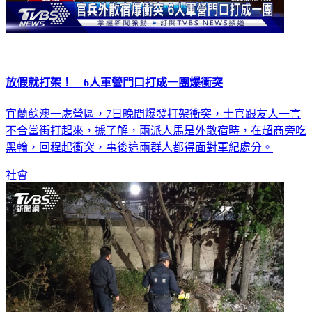
放假就打架！ 6人軍營門口打成一團爆衝突
宜蘭蘇澳一處營區，7日晚間爆發打架衝突，士官跟友人一言
不合當街打起來，據了解，兩派人馬是外散宿時，在超商旁吃
黑輪，回程起衝突，事後這兩群人都得面對軍紀處分。
社會