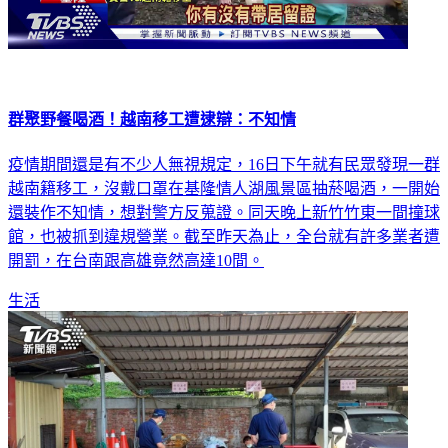
群聚野餐喝酒！越南移工遭逮辯：不知情
疫情期間還是有不少人無視規定，16日下午就有民眾發現一群
越南籍移工，沒戴口罩在基隆情人湖風景區抽菸喝酒，一開始
還裝作不知情，想對警方反蒐證。同天晚上新竹竹東一間撞球
館，也被抓到違規營業。截至昨天為止，全台就有許多業者遭
開罰，在台南跟高雄竟然高達10間。
生活