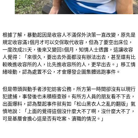
根據了解，暴動起因是收容人不滿保外決策一直改變，原先是
規定收容滿1個月才可以交保取代收容，但為了要空出床位，
一度改成21天，後來又變回1個月，知情人士透露，這讓收容
人覺得：「來很久，要出去外面都沒有辦法出去，甚至還有比
較晚進收容所的人，比先進收容所的人，更早出去。」移工情
緒噪動，認為處置不公，才會爆發企圖集體逃跑事件。
但是帶頭與動手者涉犯妨害公務，所方第一時間卻沒有以現行
犯逮捕，事發後也未積極查辦。有所方人員的朋友看不下去，
出面爆料，認為整起事件就有如「松山黑衣人之亂的翻版」氣
憤地說：「上面的覺得這個沒什麼大不了啊，沒什麼大不了，
可是基層會擔心這是否有吃案、瀆職的情況。」