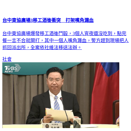
台中東協廣場3移工酒後衝突 打架嘴角濺血
台中東協廣場爆發移工酒後鬥毆，3個人宵夜還沒吃到，點完
餐一言不合就開打，其中一個人嘴角濺血，警方趕到現場把人
抓回派出所，全案依社維法移送法辦。
社會