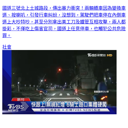
國道三號北上土城路段，傳出暴力衝突！兩輛轎車因為變換車
道、按喇叭，引發行車糾紛，沒想到，駕駛們把車停在內側車
道上大吵特吵，甚至分別拿出美工刀及鐵管互相攻擊，兩人都
掛彩，不僅吃上傷害官司，國道上任意停車，也觸犯公共危險
罪。
社會