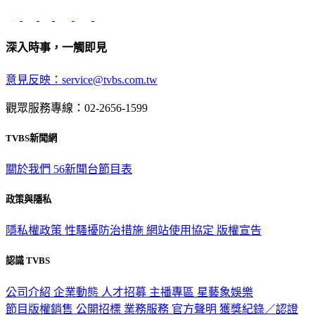
深入時事，一觸即見
意見反映：service@tvbs.com.tw
觀眾服務專線：02-2656-1599
TVBS新聞網
關於我們
56新聞台節目表
政策與隱私
隱私權政策
性騷擾防治措施
網站使用協定
版權宣告
認識 TVBS
公司介紹
企業動態
人才招募
主播專區
星藝象娛樂
節目版權銷售
公開招標
業務服務
官方聲明
獲獎紀錄／認證