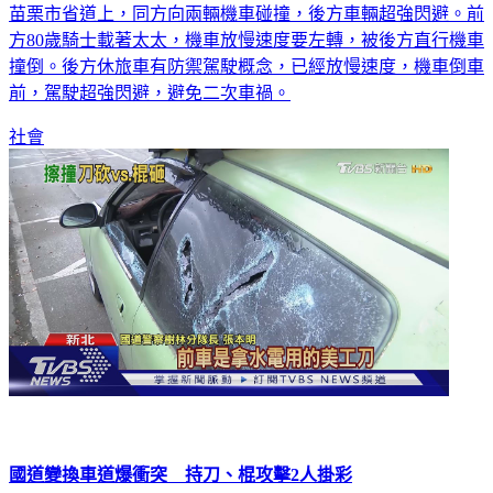
苗栗市省道上，同方向兩輛機車碰撞，後方車輛超強閃避。前
方80歲騎士載著太太，機車放慢速度要左轉，被後方直行機車
撞倒。後方休旅車有防禦駕駛概念，已經放慢速度，機車倒車
前，駕駛超強閃避，避免二次車禍。
社會
國道變換車道爆衝突 持刀、棍攻擊2人掛彩