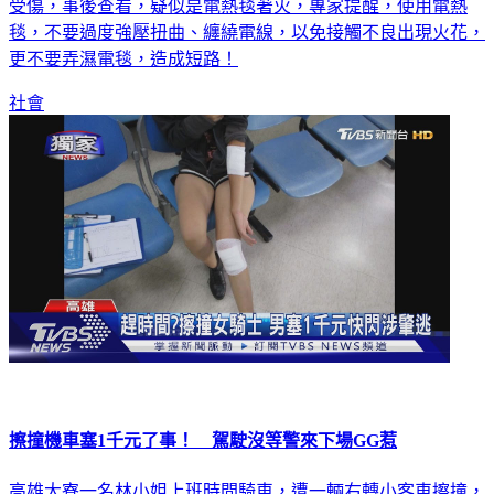
受傷，事後查看，疑似是電熱毯著火，專家提醒，使用電熱
毯，不要過度強壓扭曲、纏繞電線，以免接觸不良出現火花，
更不要弄濕電毯，造成短路！
社會
擦撞機車塞1千元了事！ 駕駛沒等警來下場GG惹
高雄大寮一名林小姐上班時間騎車，遭一輛右轉小客車擦撞，