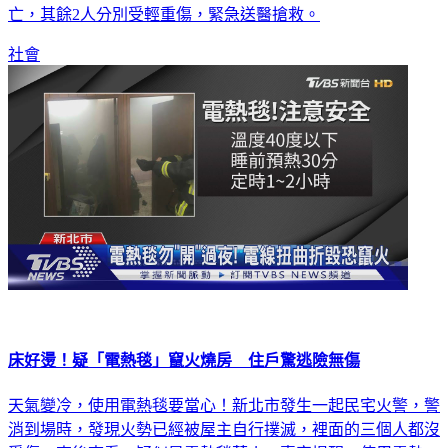
亡，其餘2人分別受輕重傷，緊急送醫搶救。
社會
床好燙！疑「電熱毯」竄火燒房 住戶驚逃險無傷
天氣變冷，使用電熱毯要當心！新北市發生一起民宅火警，警
消到場時，發現火勢已經被屋主自行撲滅，裡面的三個人都沒