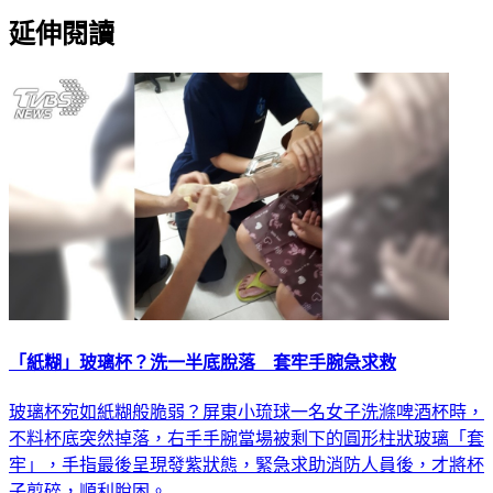
延伸閱讀
「紙糊」玻璃杯？洗一半底脫落 套牢手腕急求救
玻璃杯宛如紙糊般脆弱？屏東小琉球一名女子洗滌啤酒杯時，
不料杯底突然掉落，右手手腕當場被剩下的圓形柱狀玻璃「套
牢」，手指最後呈現發紫狀態，緊急求助消防人員後，才將杯
子剪碎，順利脫困。