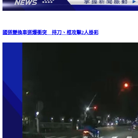
國道變換車道爆衝突 持刀、棍攻擊2人掛彩