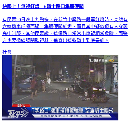
快跟上！無視紅燈 6騎士路口集體硬闖
有民眾20日晚上九點多，在新竹中興路一段等紅燈時，突然有
六輛機車呼嘯而過，集體硬闖紅燈，而且其中疑似還有人穿著
高中制服，其他民眾說，這個路口常常出車禍相當危險，而警
方也要循線調閱監視器，追查出這些騎士到底是誰。
社會