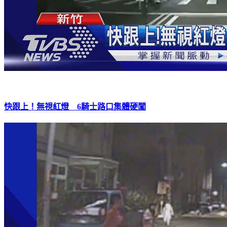
快跟上！無視紅燈 6騎士路口集體硬闖