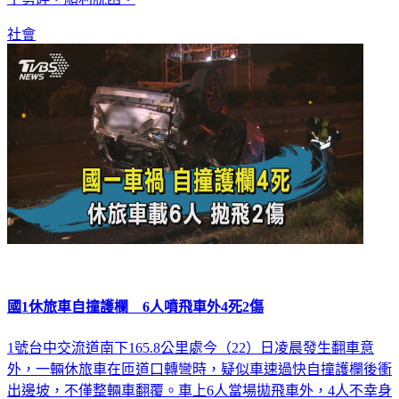
社會
國1休旅車自撞護欄 6人噴飛車外4死2傷
1號台中交流道南下165.8公里處今（22）日凌晨發生翻車意
外，一輛休旅車在匝道口轉彎時，疑似車速過快自撞護欄後衝
出邊坡，不僅整輛車翻覆。車上6人當場拋飛車外，4人不幸身