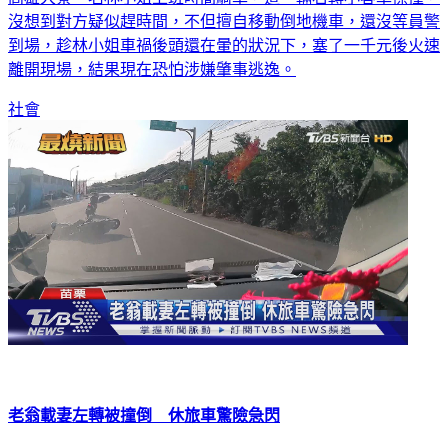
沒想到對方疑似趕時間，不但擅自移動倒地機車，還沒等員警
到場，趁林小姐車禍後頭還在暈的狀況下，塞了一千元後火速
離開現場，結果現在恐怕涉嫌肇事逃逸。
社會
老翁載妻左轉被撞倒 休旅車驚險急閃