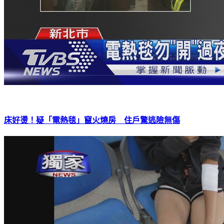
床好燙！疑「電熱毯」竄火燒房 住戶驚逃險無傷