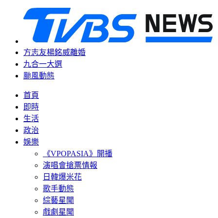
方志友楊銘威離婚
九合一大選
颱風動態
首頁
即時
生活
政治
娛樂
《VPOPASIA》開播
演唱會搶票情報
日韓爆米花
歌手動態
綜藝星聞
戲劇星聞