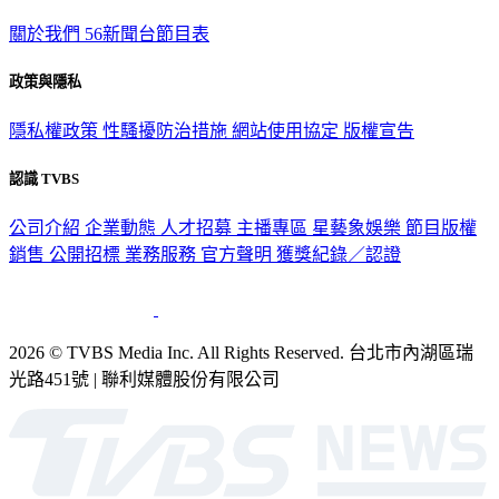
關於我們
56新聞台節目表
政策與隱私
隱私權政策
性騷擾防治措施
網站使用協定
版權宣告
認識 TVBS
公司介紹
企業動態
人才招募
主播專區
星藝象娛樂
節目版權
銷售
公開招標
業務服務
官方聲明
獲獎紀錄／認證
2026 © TVBS Media Inc. All Rights Reserved. 台北市內湖區瑞
光路451號 | 聯利媒體股份有限公司