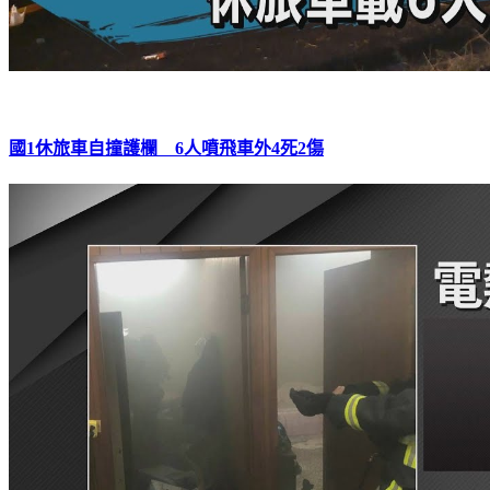
國1休旅車自撞護欄 6人噴飛車外4死2傷