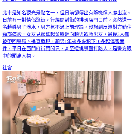
北市是知名觀光景點之一，但日前卻傳出有隨機傷人魔出沒。
日前有一對情侶逛街，行經開封街的排骨店門口前，突然遭一
名趙姓男子潑水，男方氣不過上前理論，沒想到反遭對方勒住
頸部痛毆，女友見狀拿起菜籃砸向趙男欲救男友，最後3人都
被帶回警局。追查發現，趙男1年來多來犯下10多起傷害案
件，平日在西門町街頭閒晃，甚至還挑釁毆打路人，是警方眼
中的頭痛人物。
社會