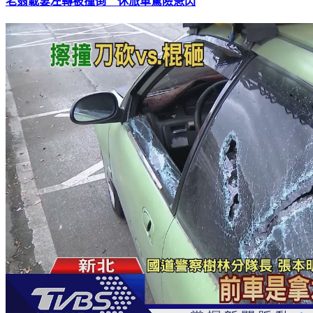
老翁載妻左轉被撞倒 休旅車驚險急閃