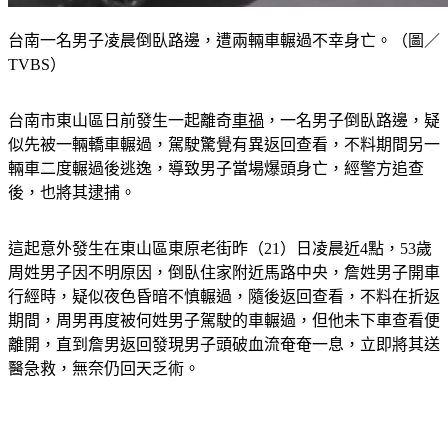
台南一名男子凌晨倒臥路邊，遭兩輛車輾過不幸身亡。（圖／
TVBS）
台南市東山區日前發生一起離奇
車禍
，一名男子倒臥路邊，疑
似先被一輛轎車輾過，駕駛驚覺有異返回查看，不料期間另一
輛車二度輾過後逃逸，導致男子當場爆頭身亡，經警方追查
後，也將其逮捕。
這起意外發生在東山區東原老街昨（21）日凌晨近4點，53歲
周姓男子因不明原因，倒臥住家附近馬路中央，詹姓男子開車
行經時，疑似夜色昏暗不慎輾過，隨後返回查看，不料在折返
期間，周男再度被何姓男子駕駛的車輾過，但他未下車查看便
離開，直到詹男返回發現男子頭破血流奄奄一息，立即將其送
醫急救，無奈仍回天乏術。