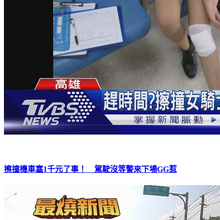
擦撞機車塞1千元了事！ 駕駛沒等警來下場GG惹