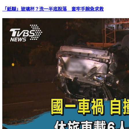
「紙糊」玻璃杯？洗一半底脫落 套牢手腕急求救