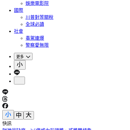
娛樂電影院
國際
川普對等關稅
全球必讀
社會
毒駕連爆
警察愛無限
更多
快訊