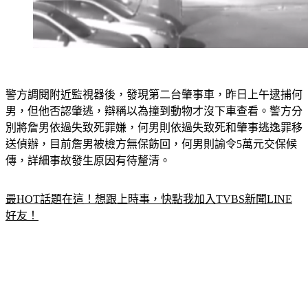
警方調閱附近監視器後，發現第二台肇事車，昨日上午逮捕何
男，但他否認肇逃，辯稱以為撞到動物才沒下車查看。警方分
別將詹男依過失致死罪嫌，何男則依過失致死和肇事逃逸罪移
送偵辦，目前詹男被檢方無保飭回，何男則諭令5萬元交保候
傳，詳細事故發生原因有待釐清。
最HOT話題在這！想跟上時事，快點我加入TVBS新聞LINE
好友！