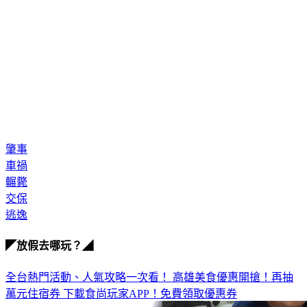
肇事
車禍
輾斃
交保
逃逸
◤放假去哪玩？◢
全台熱門活動、人氣攻略一次看！
高雄美食優惠開搶！再抽
萬元住宿券
下載食尚玩家APP！免費領取優惠券