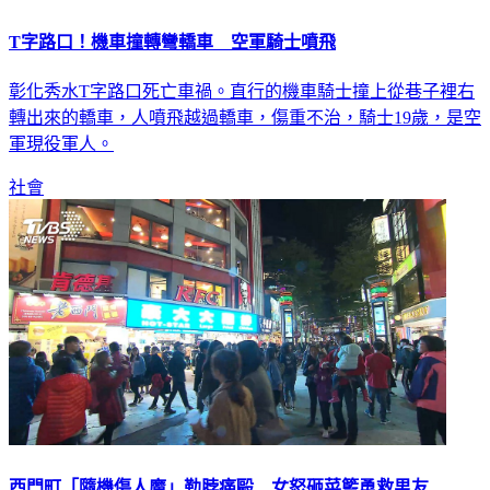
T字路口！機車撞轉彎轎車 空軍騎士噴飛
彰化秀水T字路口死亡車禍。直行的機車騎士撞上從巷子裡右
轉出來的轎車，人噴飛越過轎車，傷重不治，騎士19歲，是空
軍現役軍人。
社會
西門町「隨機傷人魔」勒脖痛毆 女怒砸菜籃勇救男友