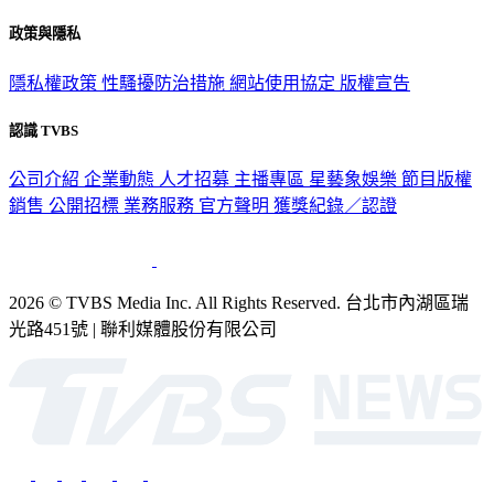
政策與隱私
隱私權政策
性騷擾防治措施
網站使用協定
版權宣告
認識 TVBS
公司介紹
企業動態
人才招募
主播專區
星藝象娛樂
節目版權
銷售
公開招標
業務服務
官方聲明
獲獎紀錄／認證
2026 © TVBS Media Inc. All Rights Reserved. 台北市內湖區瑞
光路451號 | 聯利媒體股份有限公司