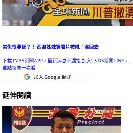
美仇恨蔓延？！ 西裔姊妹買薯片被吼：滾回去
下載TVBS新聞APP，最新消息不漏接
加入TVBS新聞LINE，
重點新聞一次看
延伸閱讀