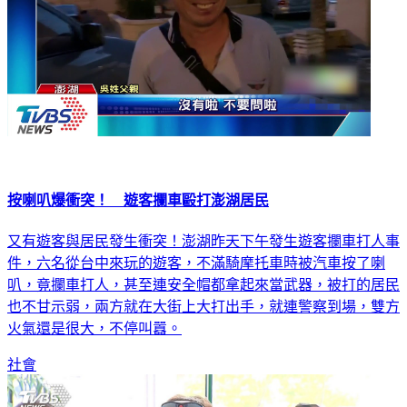
按喇叭爆衝突！ 遊客攔車毆打澎湖居民
又有遊客與居民發生衝突！澎湖昨天下午發生遊客攔車打人事
件，六名從台中來玩的遊客，不滿騎摩托車時被汽車按了喇
叭，竟攔車打人，甚至連安全帽都拿起來當武器，被打的居民
也不甘示弱，兩方就在大街上大打出手，就連警察到場，雙方
火氣還是很大，不停叫囂。
社會