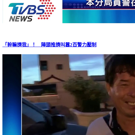
「幹嘛擠我」！ 陣頭推擠叫囂2百警力壓制