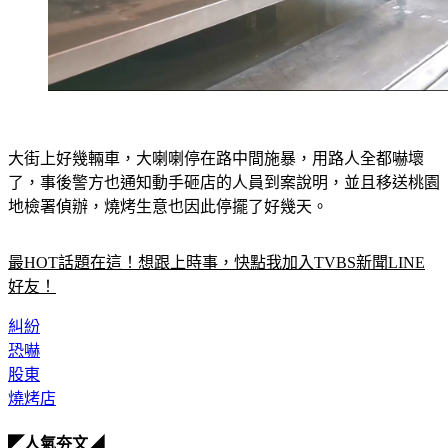
大街上好幾輛車，大喇喇停在路中間施暴，用路人全都嚇壞
了，事後警方也通知動手砸店的人員到案說明，並且移送桃園
地檢署偵辦，燒烤生意也因此停擺了好幾天。
最HOT話題在這！想跟上時事，快點我加入TVBS新聞LINE
好友！
糾紛
恐嚇
股東
燒烤店
◤人氣夯文◢