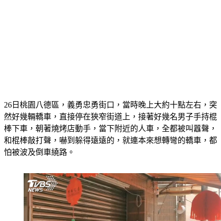
26日桃園八德區，義勇忠勇街口，當時晚上大約十點左右，突
然好幾輛轎車，直接停在狹窄街道上，接著好幾名男子手持棍
棒下車，朝著燒烤店動手，當下附近的人車，全都被叫囂聲，
和棍棒敲打聲，嚇到躲得遠遠的，就連本來想轉彎的轎車，都
怕被波及倒車繞路。