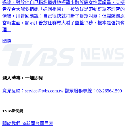
過後，對於他自己指名道姓地抨擊少數族裔女性眾議員，支持
者配合大喊要把她「送回祖國」，被質疑是帶動群眾不理智的
情緒，川普回應說：自己很快就打斷了群眾叫囂；但媒體還原
當時畫面，顯示川普放任群眾大喊了整整13秒，根本是強詞奪
理！
國際
深入時事，一觸即見
意見反映：service@tvbs.com.tw
觀眾服務專線：02-2656-1599
TVBS新聞網
關於我們
56新聞台節目表