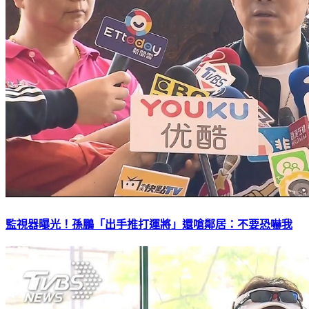
監視器曝光！孫鵬「出手推打運將」還嗆鄰居：不要恐嚇我