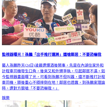
監視器曝光！孫鵬「出手推打運將」還嗆鄰居：不要恐嚇我
藝人孫鵬昨天(24日)凌晨遭爆酒後鬧事，先是在內湖住家外和
計程車司機發生口角，後來又和外甥爭執，引起鄰居不滿。如
今監視器畫面曝了光，可看到孫鵬不但叫囂，還不斷推打計程
車司機，隨後重心不穩摔倒在地！鄰居也透露，到孫鵬家理論
時，遭對方狠嗆「不要恐嚇我。」
娛樂