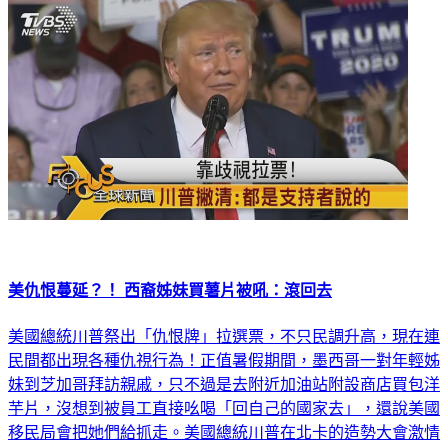
美仇恨蔓延？！ 西裔姊妹買薯片被吼：滾回去
美國總統川普祭出「仇恨牌」拉選票，不只民調升高，現在連
民間都出現各種仇視行為！正值暑假期間，墨西哥一對年輕姊
妹到芝加哥拜訪親戚，只不過是去附近加油站附設商店買包洋
芋片，沒想到被員工直接吆喝「回自己的國家去」，還說美國
移民局會把她們給抓走。美國總統川普在北卡的造勢大會激情