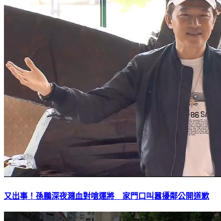
又出事！孫鵬深夜濺血對嗆運將 家門口叫囂擾鄰公開道歉