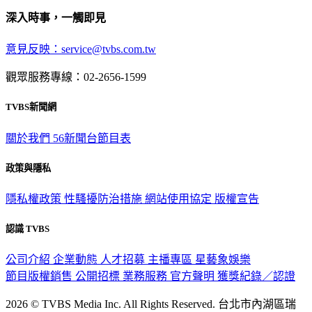
深入時事，一觸即見
意見反映：service@tvbs.com.tw
觀眾服務專線：02-2656-1599
TVBS新聞網
關於我們
56新聞台節目表
政策與隱私
隱私權政策
性騷擾防治措施
網站使用協定
版權宣告
認識 TVBS
公司介紹
企業動態
人才招募
主播專區
星藝象娛樂
節目版權銷售
公開招標
業務服務
官方聲明
獲獎紀錄／認證
2026 © TVBS Media Inc. All Rights Reserved. 台北市內湖區瑞