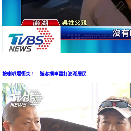
按喇叭爆衝突！ 遊客攔車毆打澎湖居民