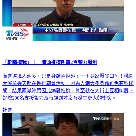
「幹嘛擠我」！ 陣頭推擠叫囂2百警力壓制
廟會遶境人潮多，只是身體輕輕碰了一下竟然爆發口角！桃園
大溪前幾天都在進行廟會活動，因為人潮太多身體難免有些碰
觸，結果兩派陣頭因此爆發推擠，甚至就在大街上互相叫囂，
好險200名支援警力及時趕到才沒有發生更大的衝突。
社會