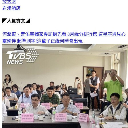
發大財
君鴻酒店
◤人氣夯文◢
何潤東、曹佑寧獨家專訪搶先看
8月緣分排行榜 這星座遇見心
靈夥伴
超準測字!這輩子正緣何時會出現