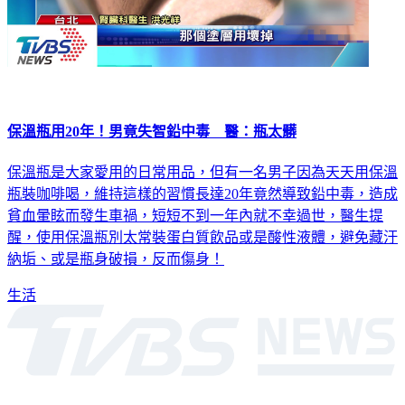
保溫瓶用20年！男竟失智鉛中毒 醫：瓶太髒
保溫瓶是大家愛用的日常用品，但有一名男子因為天天用保溫
瓶裝咖啡喝，維持這樣的習慣長達20年竟然導致鉛中毒，造成
貧血暈眩而發生車禍，短短不到一年內就不幸過世，醫生提
醒，使用保溫瓶別太常裝蛋白質飲品或是酸性液體，避免藏汙
納垢、或是瓶身破損，反而傷身！
生活