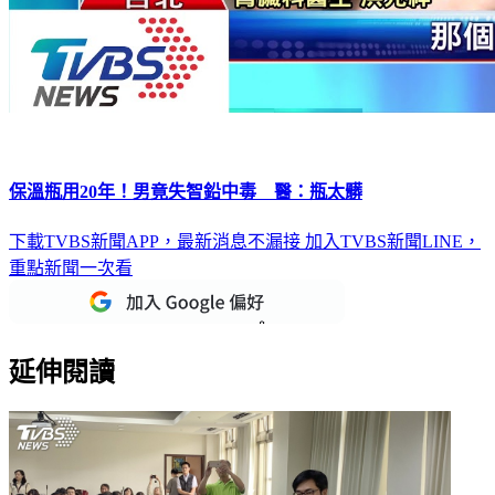
保溫瓶用20年！男竟失智鉛中毒 醫：瓶太髒
下載TVBS新聞APP，最新消息不漏接
加入TVBS新聞LINE，
重點新聞一次看
延伸閱讀