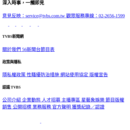
深入時事，一觸即見
意見反映：service@tvbs.com.tw
觀眾服務專線：02-2656-1599
TVBS新聞網
關於我們
56新聞台節目表
政策與隱私
隱私權政策
性騷擾防治措施
網站使用協定
版權宣告
認識 TVBS
公司介紹
企業動態
人才招募
主播專區
星藝象娛樂
節目版權
銷售
公開招標
業務服務
官方聲明
獲獎紀錄／認證