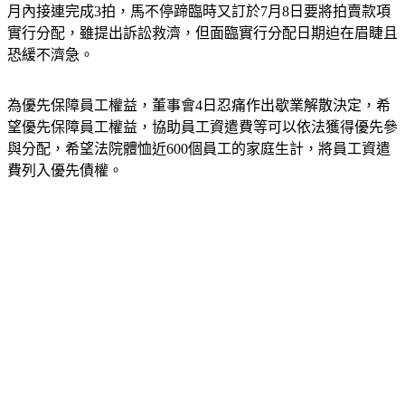
月內接連完成3拍，馬不停蹄臨時又訂於7月8日要將拍賣款項
實行分配，雖提出訴訟救濟，但面臨實行分配日期迫在眉睫且
恐緩不濟急。
為優先保障員工權益，董事會4日忍痛作出歇業解散決定，希
望優先保障員工權益，協助員工資遣費等可以依法獲得優先參
與分配，希望法院體恤近600個員工的家庭生計，將員工資遣
費列入優先債權。