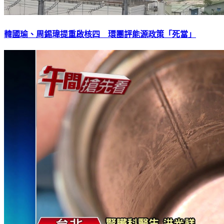
韓國瑜、周錫瑋提重啟核四 環團評能源政策「死當」