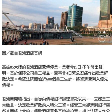
圖／截自君鴻酒店官網
高雄85大樓的君鴻酒店驚傳停業，業者今(5日)下午發出聲
明，基於保障公司員工權益，董事會4日緊急忍痛作出歇業解
散決定。希望法院體恤近600個員工生計，將資遣費列入優先
債權。
君鴻新聞稿指出，自從向債權銀行辦理貸款以來，一直都是正
常繳息，決定歇業解散前未積欠工資。經營正常卻遭到銀行突
然片面終止合約，導致酒店莫名其妙被拍賣，加上法院未作公