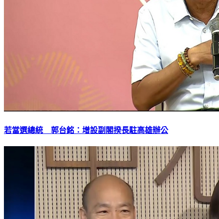
若當選總統 郭台銘：增設副閣揆長駐高雄辦公