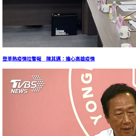
登革熱疫情拉警報 陳其邁：擔心高雄疫情