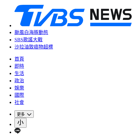
颱風白海豚動態
SBS歌謠大戰
沙拉油致癌物超標
首頁
即時
生活
政治
娛樂
國際
社會
更多