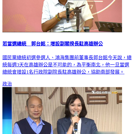
若當選總統 郭台銘：增設副閣揆長駐高雄辦公
國民黨總統初選參選人、鴻海集團前董事長郭台銘今天說，總
統每週3天在高雄辦公是不可能的，為平衡南北，他一旦當選
總統會增設1名行政院副院長駐高雄辦公，協助南部發展。
政治