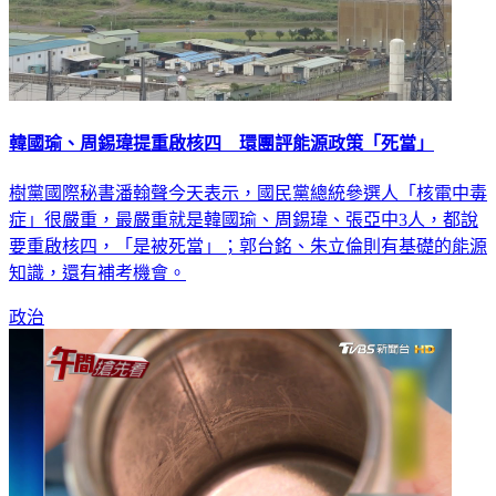
韓國瑜、周錫瑋提重啟核四 環團評能源政策「死當」
樹黨國際秘書潘翰聲今天表示，國民黨總統參選人「核電中毒
症」很嚴重，最嚴重就是韓國瑜、周錫瑋、張亞中3人，都說
要重啟核四，「是被死當」；郭台銘、朱立倫則有基礎的能源
知識，還有補考機會。
政治