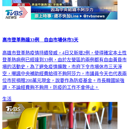
高市登革熱達33例 自由市場休市3天
高雄市登革熱疫情持續發威，4日又新增2例，使得確定本土性
登革熱病例已經達到33例，由於左營區的兩例都有自由黃昏市
場的活動史，為了避免疫情擴散，市府下令市場休市三天淨
空，嘲諷中央補助經費給得不夠阿莎力，市議員今天也代表兩
位市民捐贈200萬元現金，說要作為防疫基金。市長韓國瑜強
調，不論經費夠不夠用，防疫的工作不會停止。
生活